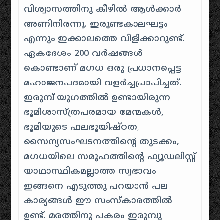
വിശ്വാസത്തിനു കീഴിൽ ആൾക്കാർ
അണിനിരന്നു. ഇരുണ്ടകാലഘട്ടം
എന്നും ഇക്കാലത്തെ വിളിക്കാറുണ്ട്.
ഏകദേശം 200 വർഷങ്ങൾ
കൊണ്ടാണ്‌ മഗധ ഒരു പ്രധാനപ്പെട്ട
മഹാജനപദമായി വളർച്ചപ്രാപിച്ചത്.
ഇരുമ്പ് യുഗത്തിൽ ഉണ്ടായിരുന്ന
ഭൂമിശാസ്ത്രപരമായ മേന്മകൾ,
ഭൂമിയുടെ ഫലഭൂയിഷ്ഠത,
സൈന്യസംഘടനത്തിന്റെ തുടക്കം,
മഗധയിലെ സമൂഹത്തിന്റെ ഫ്യൂഡലിസ്റ്റ്
യാഥാസ്ഥികമല്ലാത്ത സ്വഭാവം
ഇങ്ങനെ എടുത്തു പറയാൻ പല
കാര്യങ്ങൾ ഈ സംസ്കാരത്തിൽ
ഉണ്ട്. മരത്തിനു പകരം ഇരുമ്പു