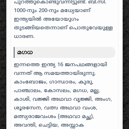
പുറത്തുകൊണ്ടുവന്നിട്ടുണ്ട്. ബി.സി.
1000-നും 200-നും മധ്യേയാണ്
ഇന്ത്യയിൽ അയോയുഗം
തുടങ്ങിയതെന്നാണ് പൊതുവേയുള്ള
ധാരണ.
മഗധ
ഇന്നത്തെ ഇന്ത്യ 16 ജനപഥങ്ങളായി
വന്നത് ആ സമയത്തായിരുന്നു.
കാംബോജം, ഗാന്ധാരം, കുരു,
പാഞ്ചാലം, കോസലം, മഗധ, മല്ല,
കാശി, വജ്ജി അഥവാ വൃജ്ജി, അംഗ,
ശൂരസേന, വത്സ അഥവാ വംശ,
മത്സ്യരാജവംശം (അഥവാ മച്ഛ),
അവന്തി, ചെട്ടിയ, അസ്സാക