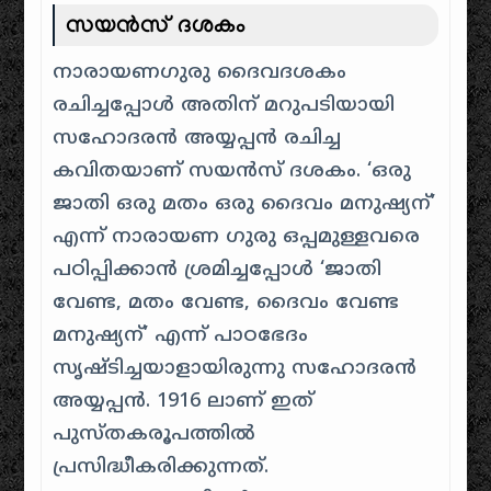
സയൻസ് ദശകം
നാരായണഗുരു ദൈവദശകം
രചിച്ചപ്പോൾ അതിന് മറുപടിയായി
സഹോദരൻ അയ്യപ്പൻ രചിച്ച
കവിതയാണ് സയൻസ് ദശകം. ‘ഒരു
ജാതി ഒരു മതം ഒരു ദൈവം മനുഷ്യന്’
എന്ന് നാരായണ ഗുരു ഒപ്പമുള്ളവരെ
പഠിപ്പിക്കാൻ ശ്രമിച്ചപ്പോൾ ‘ജാതി
വേണ്ട, മതം വേണ്ട, ദൈവം വേണ്ട
മനുഷ്യന്’ എന്ന് പാഠഭേദം
സൃഷ്ടിച്ചയാളായിരുന്നു സഹോദരൻ
അയ്യപ്പൻ. 1916 ലാണ് ഇത്
പുസ്തകരൂപത്തിൽ
പ്രസിദ്ധീകരിക്കുന്നത്.