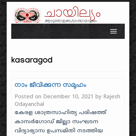
ചായില്യം
ആസുരതാളങ്ങൾക്കൊരാമുഖം
Skip to content
Toggle n
kasaragod
നാം ജീവിക്കുന്ന സമൂഹം
Posted on
December 10, 2021
by
Rajesh
Odayanchal
കേരള ശാത്രസാഹിത്യ പരിഷത്ത്
കാസർഗോഡ് ജില്ലാ സംഘടന
വിദ്യാഭ്യാസ ഉപസമിതി നടത്തിയ