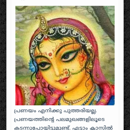
പ്രണയം എനിക്കു പുത്തരിയല്ല.
പ്രണയത്തിന്റെ പലമുഖങ്ങളിലൂടെ
കടന്നുപോയിട്ടുമുണ്ട്. എട്ടാം ക്ലാസില്‍