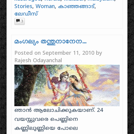
Stories
,
Woman
,
കാഞ്ഞങ്ങാട്
,
ലേഡീസ്
3
മംഗല്യം തന്തുനാനേന…
Posted on
September 11, 2010
by
Rajesh Odayanchal
ഞാന്‍ ആലോചിക്കുകയാണ്‌. 24
വയസ്സുവരെ പെണ്ണിനെ
കണ്ണിലുണ്ണിയെ പോലെ