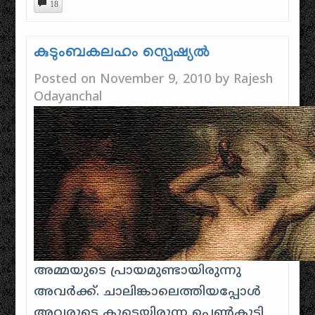
18
കുടുംബകലഹം സ്പെഷ്യല്‍
Posted on
November 9, 2010
by
Rajesh
Odayanchal
അമ്മയുടെ പ്രായമുണ്ടായിരുന്നു
അവര്‍ക്ക്. ചാലിങ്കാലെത്തിയപ്പോള്‍
അവരുടെ കൂടെയിരുന്ന പെണ്‍‌കുട്ടി