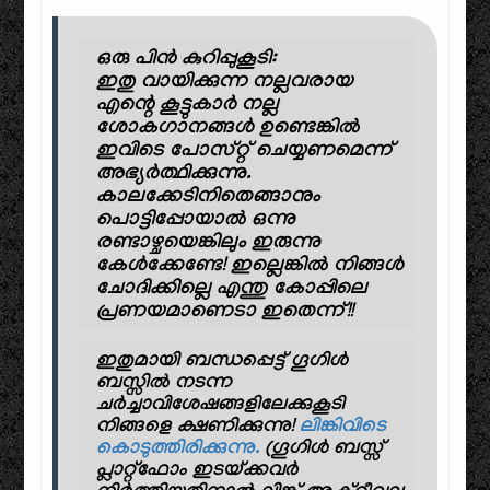
ഒരു പിന്‍‌ കുറിപ്പുകൂടി:
ഇതു വായിക്കുന്ന നല്ലവരായ
എന്റെ കൂട്ടുകാര്‍ നല്ല
ശോകഗാനങ്ങള്‍ ഉണ്ടെങ്കില്‍
ഇവിടെ പോസ്റ്റ് ചെയ്യണമെന്ന്
അഭ്യര്‍ത്ഥിക്കുന്നു.
കാലക്കേടിനിതെങ്ങാനും
പൊട്ടിപ്പോയാല്‍ ഒന്നു
രണ്ടാഴ്ചയെങ്കിലും ഇരുന്നു
കേള്‍ക്കേണ്ടേ! ഇല്ലെങ്കില്‍ നിങ്ങള്‍
ചോദിക്കില്ലെ എന്തു കോപ്പിലെ
പ്രണയമാണെടാ ഇതെന്ന്!!
ഇതുമായി ബന്ധപ്പെട്ട് ഗൂഗിള്‍
ബസ്സില്‍ നടന്ന
ചര്‍ച്ചാവിശേഷങ്ങളിലേക്കുകൂടി
നിങ്ങളെ ക്ഷണിക്കുന്നു!
ലിങ്കിവിടെ
കൊടുത്തിരിക്കുന്നു.
(ഗൂഗിൾ ബസ്സ്
പ്ലാറ്റ്ഫോം ഇടയ്ക്കവർ