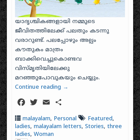
യാദൃശ്ചികങ്ങളായി നമ്മുടെ
ജീവിതത്തിലേക്ക് പലതും കടന്നു
വരാറുണ്ട്. പലപ്പോഴും അല്പം
കൗതുകം മാത്രം
ബാക്കിവെച്ചുകൊണ്ടവ
വിസ്‌മൃതിയിലേക്കു
മറഞ്ഞുപോവുകയും ചെയ്യും.
Continue reading
→
Facebook
Twitter
Email
Share
malayalam
,
Personal
Featured
,
ladies
,
malayalam letters
,
Stories
,
three
ladies
,
Woman