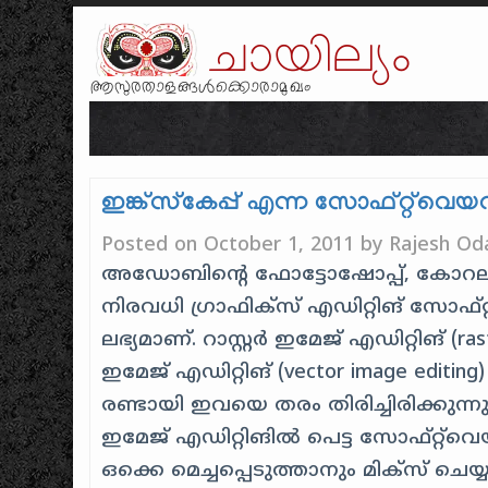
ചായില്യം
ആസുരതാളങ്ങൾക്കൊരാമുഖം
ഇങ്ക്‌സ്കേപ്പ് എന്ന സോഫ്റ്റ്‌വെ
Posted on
October 1, 2011
by
Rajesh Od
അഡോബിന്റെ ഫോട്ടോഷോപ്പ്, കോറലി
നിരവധി ഗ്രാഫിക്സ് എഡിറ്റിങ് സോഫ്‌റ
ലഭ്യമാണ്. റാസ്റ്റർ ഇമേജ് എഡിറ്റിങ് (ras
ഇമേജ് എഡിറ്റിങ് (vector image editi
രണ്ടായി ഇവയെ തരം തിരിച്ചിരിക്കുന്നു.
ഇമേജ് എഡിറ്റിങിൽ പെട്ട സോഫ്റ്റ്‌
ഒക്കെ മെച്ചപ്പെടുത്താനും മിക്സ് ചെയ