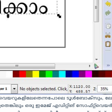
‌റ്റ്‌വെയറുകളിലേതെന്നപോലെ ടൂൾബോക്സും, ല
തെങ്കിലും ഒരു ഇമേജ് എഡിറ്റിങ് സോഫ്‌റ്റ്‌വെയ