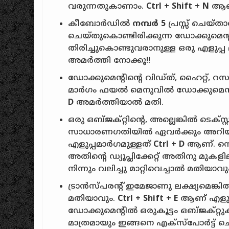
വരുന്നതുകാണാം.
Ctrl + Shift + N
ആണ് 
കീബോർഡിൽ
നമ്പർ 5
പ്രസ്സ് ചെയ്താ
ചെയ്തുകൊണ്ടിരിക്കുന്ന ഡോക്കുമെന
തിരിച്ചുകൊണ്ടുവരാനുള്ള ഒരു എളുപ്പ
അമർത്തി നോക്കൂ!!
ഡോക്കുമെന്റിന്റെ വിഡ്ത്, ഹൈറ്റ്, റ
മാർഗം ഫയൽ മെനുവിൽ ഡോക്കുമെന്റ് പ്
D
അമർത്തിയാൽ മതി.
ഒരു ഒബ്ജക്റ്റിന്റെ, അല്ലെങ്കിൽ ടെക്സ്റ
സാധാരണഗതിയിൽ ഏവർക്കും അറിയുമായ
എളുപ്പമാർഗമുള്ളത്
Ctrl + D
ആണ്. സെലെ
അതിന്റെ ഡ്യൂപ്ലിക്കേറ്റ് അതിനു മുക
നിന്നും വലിച്ചു മാറ്റിവെച്ചാൽ മതിയാവു
ട്രാൻസ്പരന്റ് ഇമേജാണു ലക്ഷ്യമെങ്ക
മതിയാവും.
Ctrl + Shift + E
ആണ് എളുപ്പ
ഡോക്കുമെന്റിൽ ഒരുകൂട്ടം ഒബ്‌ജക്റ്
മാത്രമായും ഇങ്ങനെ എക്സ്പോർട്ട് ചെ