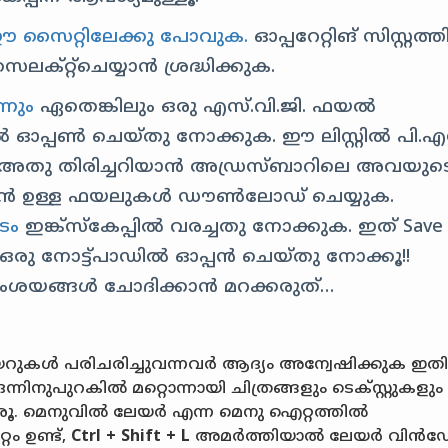
 സൈറ്റിലേക്കു പോവുക.
ഓപ്പറേറ്റിങ് സിസ്റ്റത്ത
ക്റ്റ്‌ചെയ്യാൻ ശ്രദ്ധിക്കുക.
്നും
ഏതെങ്കിലും ഒരു എസ്.വി.ജി. ഫയൽ
ിൽ ഓപ്പൺ ചെയ്തു നോക്കുക. ഈ ലിസ്റ്റിൽ പി.എ
്. അതു തിരിച്ചറിയാൻ അഡ്രസ്‌ബാറിലെ അവയുട
്റ്റൻഷൻ ഉള്ള ഫയലുകൾ ഡൗൺലോഡ് ചെയ്യുക.
പടം
ഇങ്ക്‌സ്കേപ്പിൽ വരച്ചതു നോക്കുക. ഇത് Save
് ഒരു നോട്ട്പാഡിൽ ഓപ്പൻ ചെയ്തു നോക്കൂ!!
 സംശയങ്ങൾ ചോദിക്കാൻ മറക്കരുത്…
യറുകൾ പരിചരിച്ചുവന്നവർ ആദ്യം അന്വേഷിക്കുക ഇതി
്നിനുപുറകിൽ മറ്റൊന്നായി ചിത്രങ്ങളും ടെക്സ്റ്റുകളും
രൂ. മെനുവിൽ ലേയർ എന്ന മെനു ഐറ്റത്തിൽ
 ഉണ്ട്,
Ctrl + Shift + L
അമർത്തിയാൽ ലേയർ വിൻ