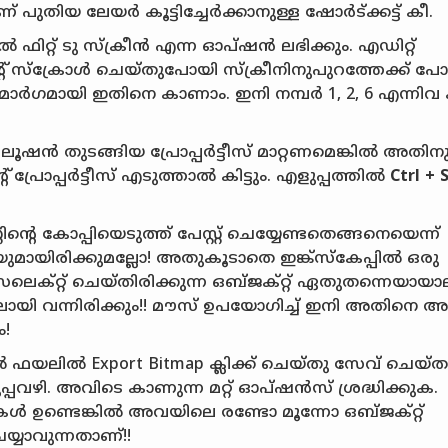
പുതിയ ലേയർ കൂട്ടിച്ചേർക്കാനുള്ള ഷോർട്ക്കട്ട് കീ.
ൽ ഫിറ്റ് ടു സ്ക്രീൻ എന്ന ഓപ്ഷൻ ലഭിക്കും. എഡിറ്റ്
്റ് സ്ക്രോൾ ചെയ്തുപോയി സ്ക്രീനിനുപുറത്തേക്ക് 
 മാർഗമായി ഇതിനെ കാണാം. ഇനി നമ്പർ 1, 2, 6 എന്നിവ 
സലൂഷൻ തുടങ്ങിയ പ്രോപ്പർട്ടീസ് മാറ്റണമെങ്കിൽ അതിനു
രോപ്പർട്ടീസ് എടുത്താൽ കിട്ടും. എളുപ്പത്തിൽ
Ctrl + 
്റിന്റെ കോപ്പിയെടുത്ത് പേസ്റ്റ് ചെയ്യേണ്ടതെങ്ങനെയെന്ന്
ിരിക്കുമല്ലോ! അതുകൂടാതെ ഇങ്ക്‌സ്കേപ്പിൽ ഒരു
ക്റ്റ് ചെയ്തിരിക്കുന്ന ഒബ്ജക്റ്റ് ഏതുതന്നെയായാ
ളിലായി വന്നിരിക്കും!! മൗസ് ഉപയോഗിച്ച് ഇനി അതിനെ 
ം!
ിൽ ഫയലിൽ Export Bitmap ക്ലിക്ക് ചെയ്തു സേവ് ചെയ്
വഴി. അവിടെ കാണുന്ന മറ്റ് ഓപ്ഷൻസ് ശ്രദ്ധിക്കുക.
റുകൾ ഉണ്ടെങ്കിൽ അവയിലെ രണ്ടോ മൂന്നോ ഒബ്ജക്റ്റ്
യ്യാവുന്നതാണ്!!