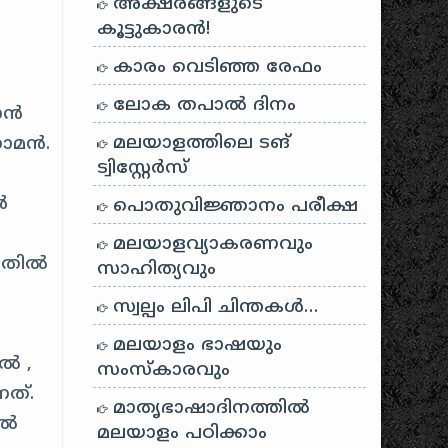
അക്ഷരങ്ങളുടെ
കൂട്ടുകാരൻ!
കാരം വെടിഞ്ഞ രേഫം
ലോക തപാൽ ദിനം
കാൻ
മലയാളത്തിലെ ടങ്
നാമൻ.
ട്വിസ്റ്റേർസ്
ൻ
പൊതുവിജ്ഞാനം പരീക്ഷ
മലയാളവ്യാകരണവും
കിതിൽ
സാഹിത്യവും
സ്വല്പം ലിപി ചിന്തകൾ…
മലയാളം ഭാഷയും
ൽ ,
സംസ്കാരവും
നത്.
മാതൃഭാഷാദിനത്തിൽ
ിൽ
മലയാളം പഠിക്കാം