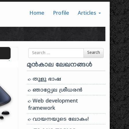
Home
Profile
Articles
Search for
Search
ranslate
മുൻകാല ലേഖനങ്ങൾ
തുളു ഭാഷ
ഞാറ്റ്യേല ശ്രീധരൻ
Web development
framework
വായനയുടെ ലോകം!