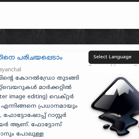
Skip to content
യറിനെ പരിചയപ്പെടാം
Powered by
T
Select your language
ayanchal
ന്റെ കോറൽഡ്രോ തുടങ്ങി
്റ്‌വെയറുകൾ മാർക്കറ്റിൽ
ter image editing) വെക്റ്റർ
ng) എന്നിങ്ങനെ പ്രധാനമായും
 ഫോട്ടോഷോപ്പ് റാസ്റ്റർ
വെയർ ആണ്. ഫോട്ടോസ്
്യാനും പോലുള്ള