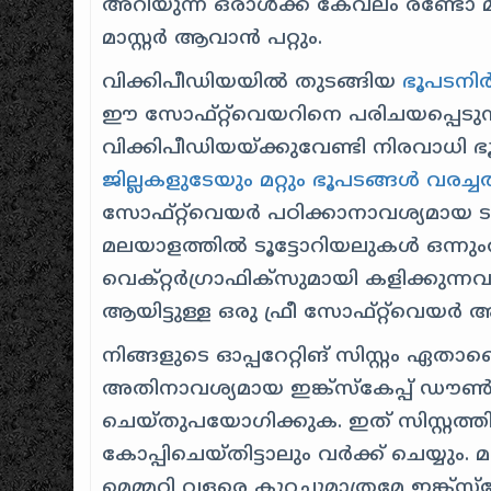
അറിയുന്ന ഒരാൾക്ക് കേവലം രണ്ടോ മ
മാസ്റ്റർ ആവാൻ പറ്റും.
വിക്കിപീഡിയയിൽ തുടങ്ങിയ
ഭൂപടനി
ഈ സോഫ്‌റ്റ്‌വെയറിനെ പരിചയപ്പെടുന്ന
വിക്കിപീഡിയയ്‌ക്കുവേണ്ടി നിരവാധി 
ജില്ലകളുടേയും മറ്റും ഭൂപടങ്ങൾ വരച്
സോഫ്റ്റ്‌വെയർ പഠിക്കാനാവശ്യമായ ടൂ
മലയാളത്തിൽ ടൂട്ടോറിയലുകൾ ഒന്നുംതന്
വെക്റ്റർഗ്രാഫിക്സുമായി കളിക്കുന്ന
ആയിട്ടുള്ള ഒരു ഫ്രീ സോഫ്റ്റ്‌വെയർ
നിങ്ങളുടെ ഓപ്പറേറ്റിങ് സിസ്റ്റം ഏതാ
അതിനാവശ്യമായ ഇങ്ക്‌സ്കേപ്പ് ഡ
ചെയ്തുപയോഗിക്കുക. ഇത് സിസ്റ്റത്ത
കോപ്പിചെയ്തിട്ടാലും വർക്ക് ചെയ്യും.
മെമ്മറി വളരെ കുറച്ചുമാത്രമേ ഇങ്ക്‌സ്