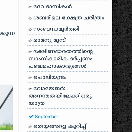
ദേവദാസികൾ
ശബരിമല ക്ഷേത്ര ചരിത്രം
സംബന്ധമൂർത്തി
്കുന്ന
രാമനു മുമ്പ്
ദക്ഷിണഭാരതത്തിൻ്റെ
സാംസ്കാരിക ദർപ്പണം:
പഞ്ചമഹാകാവ്യങ്ങൾ
പൊലിയന്ദ്രം
വോയേജർ:
അനന്തതയിലേക്ക് ഒരു
യാത്ര
September
തെയ്യങ്ങളെ കുറിച്ച്