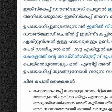
ഇങ്ക്‌സ്കേപ്പ് ഡൗൺലോഡ് ചെയ്യാൻ
ഈ
അനിയോജ്യമായ ഇങ്ക്സ്കേപ്പ് തന്നെ സെല
ഉപയോഗിച്ചുതുടങ്ങുന്നവർ
ഇതിൽ നിന
ഡൗൺലോഡ് ചെയ്തിട്ട് ഇങ്ക്‌സ്കേപ്പ
എക്സ്റ്റൻഷൻ ഉള്ള ഫയലുകളും ഉണ്ട
പേര് ശ്രദ്ധിച്ചാൽ മതി. .svg എക്സ
കേരളത്തിന്റെ അഡ്‌മിൻസ്ട്രേറ്റീവ് ഭൂ
ചെയ്തെടുത്താലും മതി. എന്നിട്ട് അത
ഉപയോഗിച്ച് തുടങ്ങുമ്പോൾ വരുന്ന
ചില പൊടിക്കൈകൾ
ഫോട്ടോഷോപ്പ് പോലുള്ള സോഫ്റ്റ്‌വെ
ലേയറുകൾ എവിടെ കിട്ടും എന്നാവും. ഒന
അടുക്കിവെയ്ക്കാൻ അത് കൂടിയേ തീ
അവസാനത്തേതായി ലെയർ മെനുഐറ്റം