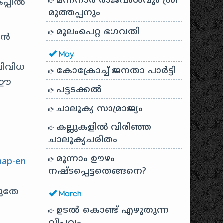
മന്നനാർ രാജവംശവും ശ്രീ
പ്പിൽ
മുത്തപ്പനും
മൂലംപെറ്റ ഭഗവതി
ാൻ
May
വിവിധ
കോക്രോച്ച് ജനതാ പാർട്ടി
 ഈ
പട്ടടക്കൽ
ചാലൂക്യ സാമ്രാജ്യം
കല്ലുകളിൽ വിരിഞ്ഞ
ചാലൂക്യചരിതം
മൂന്നാം ഊഴം
നഷ്ടപ്പെട്ടതെങ്ങനെ?
റുതേ
March
ഉടൽ കൊണ്ട് എഴുതുന്ന
വിപ്ലവം