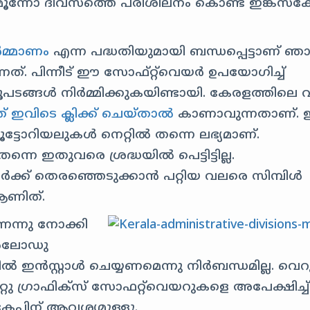
ൂന്നോ ദിവസത്തെ പരിശീലനം കൊണ്ട് ഇങ്ക്സ്കേ
ർമ്മാണം
എന്ന പദ്ധതിയുമായി ബന്ധപ്പെട്ടാണ് ഞ
ത്. പിന്നീട് ഈ സോഫ്‌റ്റ്‌വെയർ ഉപയോഗിച്ച്
ഭൂപടങ്ങൾ നിർമ്മിക്കുകയിണ്ടായി. കേരളത്തിലെ 
ചത് ഇവിടെ ക്ലിക്ക് ചെയ്താൽ
കാണാവുന്നതാണ്.
ട്ടോറിയലുകൾ നെറ്റിൽ തന്നെ ലഭ്യമാണ്.
നെ ഇതുവരെ ശ്രദ്ധയിൽ പെട്ടിട്ടില്ല.
വർക്ക് തെരഞ്ഞെടുക്കാൻ പറ്റിയ വലരെ സിമ്പിൾ
 ആണിത്.
ണെന്നു നോക്കി
ൗൺലോഡു
ിൽ ഇൻസ്റ്റാൾ ചെയ്യണമെന്നു നിർബന്ധമില്ല. വെ
 മറ്റു ഗ്രാഫിക്സ് സോഫറ്റ്‌വെയറുകളെ അപേക്ഷിച്ച്
കേപ്പിന് ആവശ്യമുള്ളൂ.