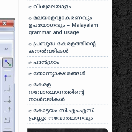
വിശ്വമലയാളം
മലയാളവ്യാകരണവും
ഉപയോഗവും – Malayalam
grammar and usage
പ്രബുദ്ധ കേരളത്തിന്റെ
കനൽവഴികൾ
പാന്‍ഗ്രാം
തോന്ന്യാക്ഷരങ്ങള്‍
കേരള
നവോത്ഥാനത്തിന്റെ
നാൾവഴികൾ
കോട്ടയം സി.എം.എസ്.
പ്രസ്സും നവോത്ഥാനവും