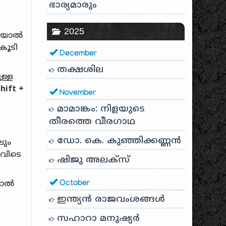
ഭാര്യമാരും
2025
പോയാൽ
കൂടി
December
തക്ഷശില
ള്ള
Shift +
November
മാമാങ്കം: നിളയുടെ
തീരത്തെ വീരഗാഥ
ഡോ. കെ. കുഞ്ഞിക്കണ്ണൻ
ലും
അവിടെ
ഷിജു അലക്സ്
താൽ
October
ഇന്ത്യൻ രാജവംശങ്ങൾ
സഹാറാ മനുഷ്യർ