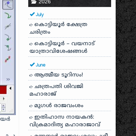
2026
July
കൊട്ടിയൂർ ക്ഷേത്ര
ചരിത്രം
കൊട്ടിയൂർ – വയനാട്
യാത്രാവിശേഷങ്ങൾ
June
ആത്മീയ ടൂറിസം!
ഛത്രപതി ശിവജി
മഹാരാജ്
മുഗൾ രാജവംശം
ഇതിഹാസ നായകൻ:
േയർ
വിക്രമാദിത്യ മഹാരാജാവ്
ർ