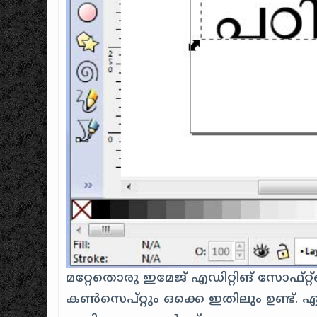
മറ്റേതൊരു ഇമേജ് എഡിറ്റിങ് സോഫ്
കൺസെപ്റ്റും ഒക്കെ ഇതിലും ഉണ്ട്. ഏ