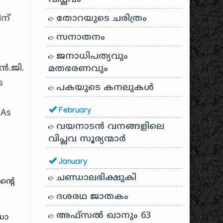
ിന്
തോറയുടെ ചരിത്രം
സനാതനം
ജനാധിപത്യവും
ൻ.ജി.
മതഭരണവും
െ
പകയുടെ കനലുകൾ
February
 As
വയനാടൻ വനങ്ങളിലെ
വിപ്ലവ സൂര്യന്മാർ
January
ചണ്ഡാലഭിക്ഷുകി
ന്റെ
ദശരഥ ജാതകം
അഫ്സൽ ഖാനും 63
ഡോ