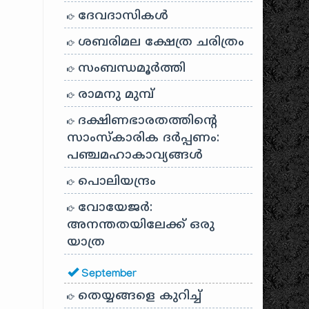
ദേവദാസികൾ
ശബരിമല ക്ഷേത്ര ചരിത്രം
സംബന്ധമൂർത്തി
രാമനു മുമ്പ്
ദക്ഷിണഭാരതത്തിൻ്റെ
സാംസ്കാരിക ദർപ്പണം:
പഞ്ചമഹാകാവ്യങ്ങൾ
പൊലിയന്ദ്രം
വോയേജർ:
അനന്തതയിലേക്ക് ഒരു
യാത്ര
September
തെയ്യങ്ങളെ കുറിച്ച്