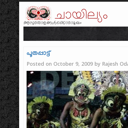
ചായില്യം
ആസുരതാളങ്ങൾക്കൊരാമുഖം
പൂതപ്പാട്ട്‌
Posted on
October 9, 2009
by
Rajesh Od