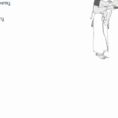
ണ്ടു
നു