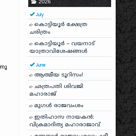
2026
July
കൊട്ടിയൂർ ക്ഷേത്ര
ചരിത്രം
കൊട്ടിയൂർ – വയനാട്
യാത്രാവിശേഷങ്ങൾ
June
്നു
ആത്മീയ ടൂറിസം!
ഛത്രപതി ശിവജി
മഹാരാജ്
മുഗൾ രാജവംശം
ഇതിഹാസ നായകൻ:
വിക്രമാദിത്യ മഹാരാജാവ്