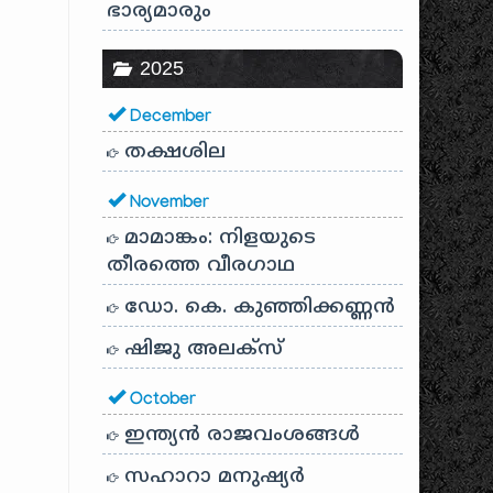
ഭാര്യമാരും
2025
December
തക്ഷശില
November
മാമാങ്കം: നിളയുടെ
തീരത്തെ വീരഗാഥ
ഡോ. കെ. കുഞ്ഞിക്കണ്ണൻ
ഷിജു അലക്സ്
October
ഇന്ത്യൻ രാജവംശങ്ങൾ
സഹാറാ മനുഷ്യർ