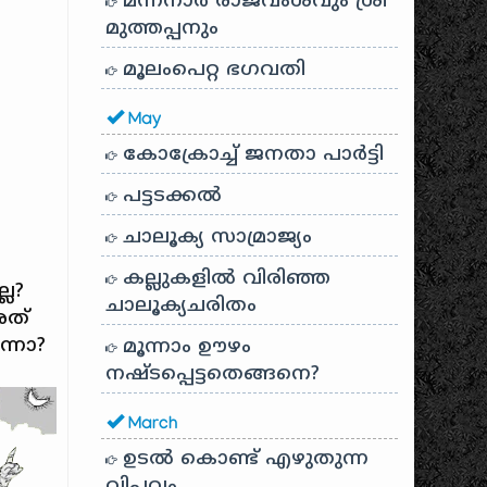
മന്നനാർ രാജവംശവും ശ്രീ
മുത്തപ്പനും
മൂലംപെറ്റ ഭഗവതി
May
കോക്രോച്ച് ജനതാ പാർട്ടി
പട്ടടക്കൽ
ചാലൂക്യ സാമ്രാജ്യം
കല്ലുകളിൽ വിരിഞ്ഞ
ലേ?
ചാലൂക്യചരിതം
ത്‌
്നോ?
മൂന്നാം ഊഴം
നഷ്ടപ്പെട്ടതെങ്ങനെ?
March
ഉടൽ കൊണ്ട് എഴുതുന്ന
വിപ്ലവം