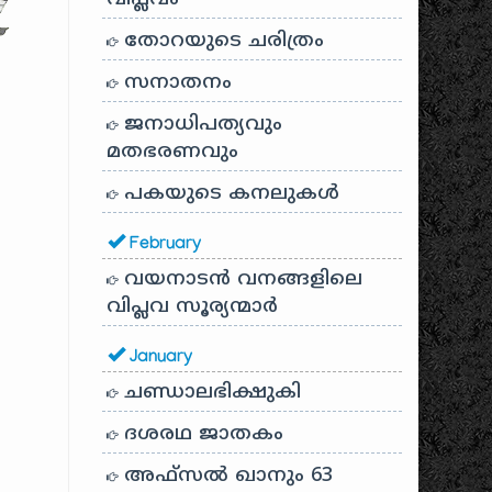
തോറയുടെ ചരിത്രം
സനാതനം
ജനാധിപത്യവും
മതഭരണവും
പകയുടെ കനലുകൾ
February
വയനാടൻ വനങ്ങളിലെ
വിപ്ലവ സൂര്യന്മാർ
January
ചണ്ഡാലഭിക്ഷുകി
ദശരഥ ജാതകം
അഫ്സൽ ഖാനും 63