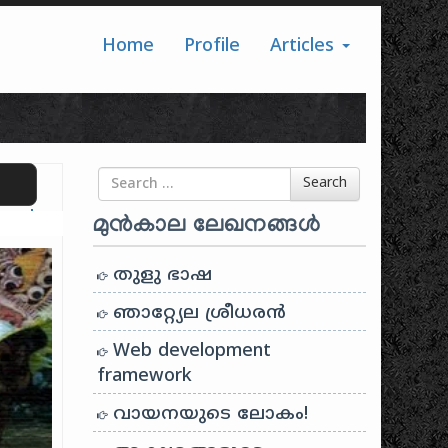
Home
Profile
Articles
Search for
Search
ranslate
മുൻകാല ലേഖനങ്ങൾ
തുളു ഭാഷ
ഞാറ്റ്യേല ശ്രീധരൻ
Web development
framework
വായനയുടെ ലോകം!