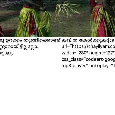
ു ഉറക്കം തൂങ്ങിക്കൊണ്ട്‌
കവിത കേൾക്കുക:[ca_
റായിട്ടില്ലല്ലോ.
url=”https://chayilyam
്ടോളു:
width=”280″ height=”27″
css_class=”codeart-goog
mp3-player” autoplay=”f