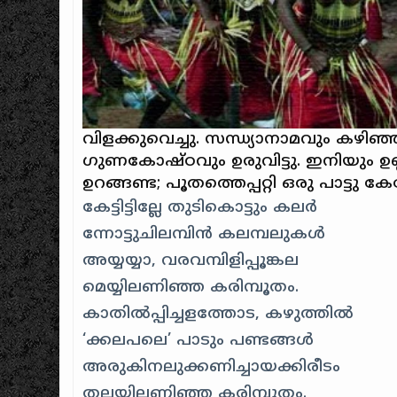
വിളക്കുവെച്ചു. സന്ധ്യാനാമവും കഴിഞ്ഞ
ഗുണകോഷ്ഠവും ഉരുവിട്ടു. ഇനിയും ഉണ്ണാ
ഉറങ്ങണ്ട; പൂതത്തെപ്പറ്റി ഒരു പാട്ടു കേട
കേട്ടിട്ടില്ലേ തുടികൊട്ടും കലർ
ന്നോട്ടുചിലമ്പിന്‍ കലമ്പലുകൾ
അയ്യയ്യാ, വരവമ്പിളിപ്പൂങ്കല
മെയ്യിലണിഞ്ഞ കരിമ്പൂതം.
കാതില്‍പ്പിച്ചളത്തോട, കഴുത്തിൽ
‘ക്കലപലെ’ പാടും പണ്ടങ്ങൾ
അരുകിനലുക്കണിച്ചായക്കിരീടം
തലയിലണിഞ്ഞ കരിമ്പൂതം.