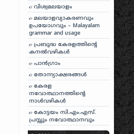
വിശ്വമലയാളം
മലയാളവ്യാകരണവും
ഉപയോഗവും – Malayalam
grammar and usage
പ്രബുദ്ധ കേരളത്തിന്റെ
കനൽവഴികൾ
പാന്‍ഗ്രാം
തോന്ന്യാക്ഷരങ്ങള്‍
കേരള
നവോത്ഥാനത്തിന്റെ
നാൾവഴികൾ
കോട്ടയം സി.എം.എസ്.
പ്രസ്സും നവോത്ഥാനവും