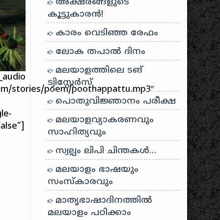
അക്ഷരങ്ങളുടെ
കൂട്ടുകാരൻ!
കാരം വെടിഞ്ഞ രേഫം
ലോക തപാൽ ദിനം
മലയാളത്തിലെ ടങ്
audio
ട്വിസ്റ്റേർസ്
.com/stories/poem/poothappattu.mp3″
പൊതുവിജ്ഞാനം പരീക്ഷ
le-
മലയാളവ്യാകരണവും
alse”]
സാഹിത്യവും
സ്വല്പം ലിപി ചിന്തകൾ…
മലയാളം ഭാഷയും
സംസ്കാരവും
മാതൃഭാഷാദിനത്തിൽ
മലയാളം പഠിക്കാം