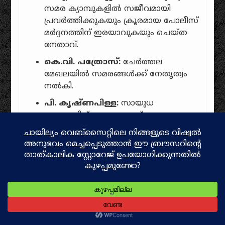
സമര ക്യാമ്പുകളിൽ സജീവമായി
പ്രവർത്തിക്കുകയും ക്രൂരമായ പോലീസ്
മർദ്ദനത്തിന് ഇരയാവുകയും ചെയ്ത
നേതാവ്.
കെ.വി. പത്രോസ്:
ചേർത്തല
മേഖലയിൽ സമരങ്ങൾക്ക് നേതൃത്വം
നൽകി.
പി. കൃഷ്ണപിള്ള:
സായുധ
സമരത്തിന് പ്രത്യയശാസ്ത്രപരമായ
അടിത്തറയും ആവേശവും പകർന്നു
നൽകിയ കമ്മ്യൂണിസ്റ്റ് പാർട്ടിയുടെ
സ്ഥാപക നേതാവ്.
അവലംബം (References /
Bibliography)
ശ്രീധരമേനോൻ, എ. (A. Sreedhara
Menon).
കേരള ചരിത്രം (A Survey of