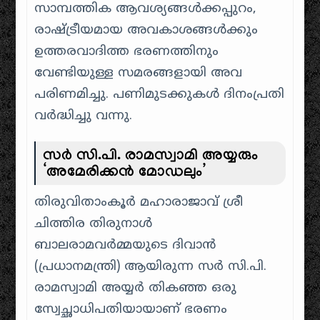
സാമ്പത്തിക ആവശ്യങ്ങൾക്കപ്പുറം,
രാഷ്ട്രീയമായ അവകാശങ്ങൾക്കും
ഉത്തരവാദിത്ത ഭരണത്തിനും
വേണ്ടിയുള്ള സമരങ്ങളായി അവ
പരിണമിച്ചു. പണിമുടക്കുകൾ ദിനംപ്രതി
വർദ്ധിച്ചു വന്നു.
സർ സി.പി. രാമസ്വാമി അയ്യരും
‘അമേരിക്കൻ മോഡലും’
തിരുവിതാംകൂർ മഹാരാജാവ് ശ്രീ
ചിത്തിര തിരുനാൾ
ബാലരാമവർമ്മയുടെ ദിവാൻ
(പ്രധാനമന്ത്രി) ആയിരുന്ന സർ സി.പി.
രാമസ്വാമി അയ്യർ തികഞ്ഞ ഒരു
സ്വേച്ഛാധിപതിയായാണ് ഭരണം