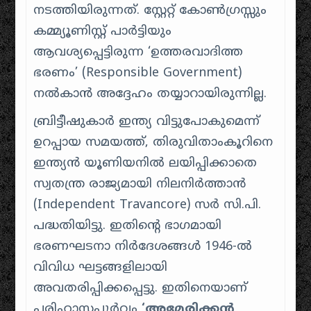
നടത്തിയിരുന്നത്. സ്റ്റേറ്റ് കോൺഗ്രസ്സും
കമ്മ്യൂണിസ്റ്റ് പാർട്ടിയും
ആവശ്യപ്പെട്ടിരുന്ന ‘ഉത്തരവാദിത്ത
ഭരണം’ (Responsible Government)
നൽകാൻ അദ്ദേഹം തയ്യാറായിരുന്നില്ല.
ബ്രിട്ടീഷുകാർ ഇന്ത്യ വിട്ടുപോകുമെന്ന്
ഉറപ്പായ സമയത്ത്, തിരുവിതാംകൂറിനെ
ഇന്ത്യൻ യൂണിയനിൽ ലയിപ്പിക്കാതെ
സ്വതന്ത്ര രാജ്യമായി നിലനിർത്താൻ
(Independent Travancore) സർ സി.പി.
പദ്ധതിയിട്ടു. ഇതിന്റെ ഭാഗമായി
ഭരണഘടനാ നിർദേശങ്ങൾ 1946-ൽ
വിവിധ ഘട്ടങ്ങളിലായി
അവതരിപ്പിക്കപ്പെട്ടു. ഇതിനെയാണ്
പരിഹാസപൂർവ്വം
‘അമേരിക്കൻ