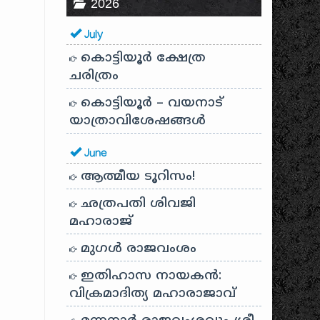
2026
July
കൊട്ടിയൂർ ക്ഷേത്ര
ചരിത്രം
കൊട്ടിയൂർ – വയനാട്
യാത്രാവിശേഷങ്ങൾ
June
ആത്മീയ ടൂറിസം!
ഛത്രപതി ശിവജി
മഹാരാജ്
മുഗൾ രാജവംശം
ഇതിഹാസ നായകൻ:
വിക്രമാദിത്യ മഹാരാജാവ്