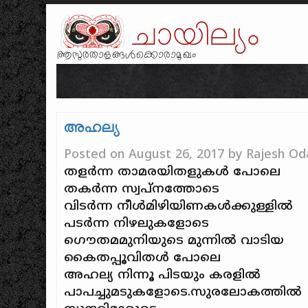
ചായില്യം
ആസുരതാളങ്ങൾക്കൊരാമുഖം
അഹല്യ
Posted on
August 26, 2017
by
Rajesh Od
തളര്‍ന്ന താമരയിതളുകള്‍ പോലെ
തകര്‍ന്ന സ്വപ്നത്തോടെ
വിടര്‍ന്ന നീള്‍മിഴിയിണകള്‍ക്കുള്ളില്‍
പടര്‍ന്ന നിഴലുകളോടെ
ഗൌതമമുനിയുടെ മുന്നില്‍ വാടിയ
കൈതപ്പൂവിതള്‍ പോലെ
അഹല്യ നിന്നൂ പിടയും കരളില്‍
പാപച്ചുമടുകളോടെ.സുരലോകത്തില്‍