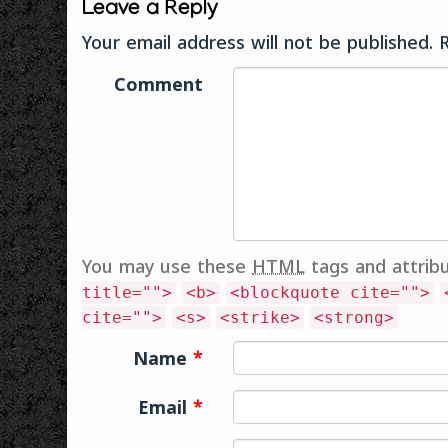
Leave a Reply
രണ്ടുപെറ്റൊരാനാൾ മുതൽ അവൾ
ഞൊണ്ടി…
Your email address will not be published.
Comment
You may use these
HTML
tags and attrib
title="">
<b>
<blockquote cite="">
cite="">
<s>
<strike>
<strong>
Name
*
Email
*