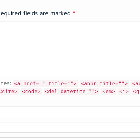
ബാല്യങ്ങൾ...
ആറ്റിലിപ്പോളർബുദപ്പുണ്ണായ്‌
Required fields are marked
*
മണൽക്കുഴികൾ... മാവിലെ
കുഞ്ഞാറ്റമുട്ട വിരിഞ്ഞൊരാക്കൂട്
കാറ്റിലാടിയ കാലമങ്ങു കൊഴിഞ
പോയുണ്ണീ... വിൽപനയ്ക്കു…
utes:
<a href="" title="">
<abbr title="">
<a
<cite>
<code>
<del datetime="">
<em>
<i>
<q