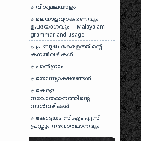
വിശ്വമലയാളം
മലയാളവ്യാകരണവും
ഉപയോഗവും – Malayalam
grammar and usage
പ്രബുദ്ധ കേരളത്തിന്റെ
കനൽവഴികൾ
പാന്‍ഗ്രാം
തോന്ന്യാക്ഷരങ്ങള്‍
കേരള
നവോത്ഥാനത്തിന്റെ
നാൾവഴികൾ
കോട്ടയം സി.എം.എസ്.
പ്രസ്സും നവോത്ഥാനവും