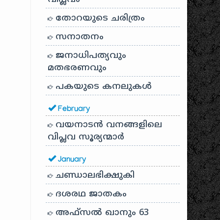
തോറയുടെ ചരിത്രം
സനാതനം
ജനാധിപത്യവും
മതഭരണവും
പകയുടെ കനലുകൾ
February
വയനാടൻ വനങ്ങളിലെ
വിപ്ലവ സൂര്യന്മാർ
January
ചണ്ഡാലഭിക്ഷുകി
ദശരഥ ജാതകം
അഫ്സൽ ഖാനും 63