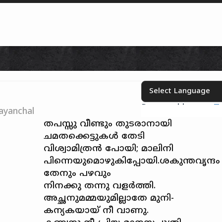
Skip to content
Powered by
T
Select your language
ayanchal
തപസ്സു വീണ്ടും തുടരാനായി
ചമതക്കെട്ടുകള്‍ തേടി
വിശ്വാമിത്രന്‍ പോയി; മാലിനി
പിന്നെയുമൊഴുകിപ്പോയി.ശകുന്തവൃന്ദം
തേനും പഴവും
നിനക്കു തന്നു വളര്‍ത്തി.
അച്ഛനുമമ്മയുമില്ലാതേ മുനി-
കന്യകയായ്‌ നീ വാണു.