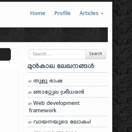
Home
Profile
Articles
Search for
Search
ranslate
മുൻകാല ലേഖനങ്ങൾ
തുളു ഭാഷ
ഞാറ്റ്യേല ശ്രീധരൻ
Web development
framework
വായനയുടെ ലോകം!