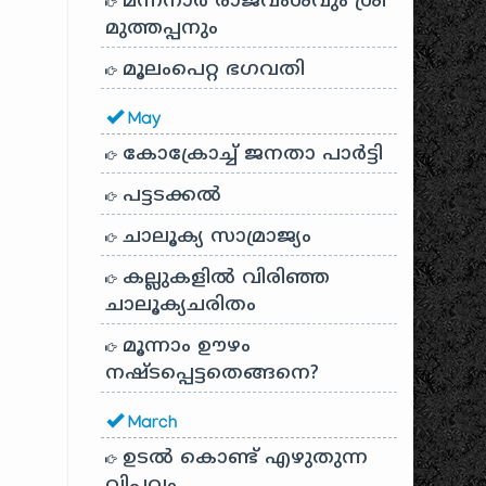
മന്നനാർ രാജവംശവും ശ്രീ
മുത്തപ്പനും
മൂലംപെറ്റ ഭഗവതി
May
കോക്രോച്ച് ജനതാ പാർട്ടി
പട്ടടക്കൽ
ചാലൂക്യ സാമ്രാജ്യം
കല്ലുകളിൽ വിരിഞ്ഞ
ചാലൂക്യചരിതം
മൂന്നാം ഊഴം
നഷ്ടപ്പെട്ടതെങ്ങനെ?
March
ഉടൽ കൊണ്ട് എഴുതുന്ന
വിപ്ലവം