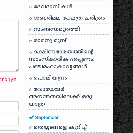
ദേവദാസികൾ
ശബരിമല ക്ഷേത്ര ചരിത്രം
‌...
്ഞു
സംബന്ധമൂർത്തി
രാമനു മുമ്പ്
ദക്ഷിണഭാരതത്തിൻ്റെ
സാംസ്കാരിക ദർപ്പണം:
പഞ്ചമഹാകാവ്യങ്ങൾ
പൊലിയന്ദ്രം
cronym
വോയേജർ:
അനന്തതയിലേക്ക് ഒരു
യാത്ര
September
തെയ്യങ്ങളെ കുറിച്ച്