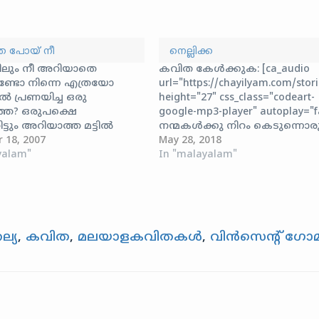
െ പോയ് നീ
നെല്ലിക്ക
ിലും നീ അറിയാതെ
കവിത കേൾക്കുക: [ca_audio
ുണ്ടോ നിന്നെ എത്രയോ
url="https://chayilyam.com/stor
 പ്രണയിച്ച ഒരു
height="27" css_class="codeart-
തെ? ഒരുപക്ഷെ
google-mp3-player" autoplay="f
്ടും അറിയാത്ത മട്ടിൽ
നന്മകൾക്കു നിറം കെടുന്നൊര
ണ്ടി വരുമ്പോൾ പ്രാണൻ
 18, 2007
കാലമെന്നുണ്ണീ തിന്മകൾക്കു നിറ
May 28, 2018
ന സങ്കടം മഴ പോലെ
yalam"
വർണ്ണ ചന്തമെന്നുണ്ണീ... മിന്നുന്ന
In "malayalam"
്ങിയിട്ടുണ്ടോ?
പലതെങ്കിലും അവ
യെങ്കിൽ ഈ വരികളിൽ
പൊന്നല്ലെന്നുണ്ണീ... പൊള്ളയായ
... ചിലപ്പോൾ ഞാനും...
പഴത്തിനുള്ളിൽ വിത്തുമില്ലുണ്ണീ..
പോയ് നീ, നിനക്കായി ഞാന്‍
ദീപനാളം കണ്ടു പാറും പ്രാണ
ചുവപ്പിച്ചൊരെന്‍ പനിനീര്‍
പോലെ... ചിറകുവെന്തു കരിഞ്
്യ
,
കവിത
,
മലയാളകവിതകൾ
,
വിന്‍സെന്റ് ഗോ
‍ കാണാതെ പോയ് നീ,
മണ്ണിലടിഞ്ഞിടല്ലുണ്ണീ... ഓർത്തു
യ് ഞാനെന്റെ പ്രാണന്റെ
വയ്ക്കാനൊത്തിരിക്കഥ
കുറിച്ചിട്ട വാക്കുകള്‍ ഒന്നു
ബാക്കിയെന്നുണ്ണീ... ബാക്കിവച്
പോയി വിരല്‍തുമ്പിനാല്‍…
ബാക്കിയാക്കാൻ
നോക്കിനിൽക്കുണ്ണീ... ആറ്റിൽ
മുങ്ങിയുറഞ്ഞു തുള്ളിയുണർന