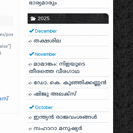
ഭാര്യമാരും
2025
December
ies/poem/nellikka.mp3"
തക്ഷശില
alse"]
ു
November
ച്ചു
മാമാങ്കം: നിളയുടെ
ു
തീരത്തെ വീരഗാഥ
ഡോ. കെ. കുഞ്ഞിക്കണ്ണൻ
.
ികൾ
ഷിജു അലക്സ്
ഞു
മസ്
October
ചവ
ഇന്ത്യൻ രാജവംശങ്ങൾ
സഹാറാ മനുഷ്യർ
്ന