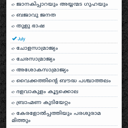
ജാനകിപ്പാറയും അയ്യന്മട ഗുഹയും
ബജാവു ജനത
തുളു ഭാഷ
July
ചോളസാമ്രാജ്യം
ചേരസാമ്രാജ്യം
അശോകസാമ്രാജ്യം
വൈക്കത്തിന്റെ ബൗദ്ധ പശ്ചാത്തലം
ദളവാകുളം കൂട്ടക്കൊല
ബ്രാഹ്മണ കുടിയേറ്റം
കേരളോൽപ്പത്തിയും പരശുരാമ
മിത്തും