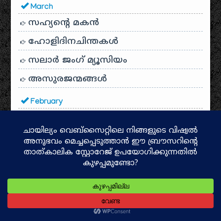
March
സഹ്യന്റെ മകൻ
ഹോളിദിനചിന്തകൾ
സലാർ ജംഗ് മ്യൂസിയം
അസുരജന്മങ്ങൾ
February
മൗല അലി
January
GOLCONDA FORT Hyderabad
ഗൊൽക്കൊണ്ട ഫോർട്ട്
ആന്ധ്ര ഭക്ഷണം
ഡാറ്റ സയൻസും ആർട്ടിഫിഷ്യൽ