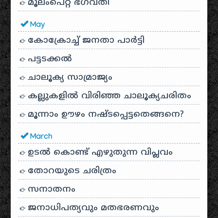
മൂലംപെറ്റ ഭഗവതി
May
കോക്രോച്ച് ജനതാ പാർട്ടി
പട്ടടക്കൽ
ചാലൂക്യ സാമ്രാജ്യം
കല്ലുകളിൽ വിരിഞ്ഞ ചാലൂക്യചരിതം
മൂന്നാം ഊഴം നഷ്ടപ്പെട്ടതെങ്ങനെ?
March
ഉടൽ കൊണ്ട് എഴുതുന്ന വിപ്ലവം
തോറയുടെ ചരിത്രം
സനാതനം
ജനാധിപത്യവും മതഭരണവും