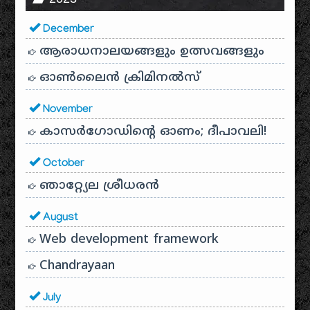
December
ആരാധനാലയങ്ങളും ഉത്സവങ്ങളും
ഓൺലൈൻ ക്രിമിനൽസ്
November
കാസർഗോഡിൻ്റെ ഓണം; ദീപാവലി!
October
ഞാറ്റ്യേല ശ്രീധരൻ
August
Web development framework
Chandrayaan
July