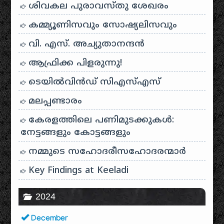
ശിവകല പുരാവസ്തു ശേഖരം
കമ്മ്യൂണിസവും സോഷ്യലിസവും
വി. എസ്. അച്യുതാനന്ദൻ
ആഫ്രിക്ക പിളരുന്നു!
ടെയിൽ‌വിൻഡ് സി‌എസ്‌എസ്
മലപ്പണ്ടാരം
കേരളത്തിലെ പണിമുടക്കുകൾ:
നേട്ടങ്ങളും കോട്ടങ്ങളും
നമ്മുടെ സഹോദരീസഹോദരന്മാർ
Key Findings at Keeladi
2024
December