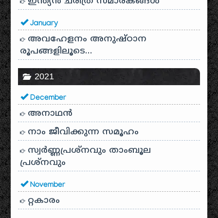
ഇന്ത്യൻ ചരിത്ര സ്മാരകങ്ങൾ
January
അവഹേളനം അനുഷ്ഠാന
രൂപങ്ങളിലൂടെ…
2021
December
അനാഥന്‍
നാം ജീവിക്കുന്ന സമൂഹം
സ്വര്‍ണ്ണപ്രശ്‌നവും താംബൂല
പ്രശ്‌നവും
November
റ്റകാരം