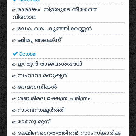
November
മാമാങ്കം: നിളയുടെ തീരത്തെ
വീരഗാഥ
ഡോ. കെ. കുഞ്ഞിക്കണ്ണൻ
ഷിജു അലക്സ്
October
ഇന്ത്യൻ രാജവംശങ്ങൾ
സഹാറാ മനുഷ്യർ
ദേവദാസികൾ
ശബരിമല ക്ഷേത്ര ചരിത്രം
സംബന്ധമൂർത്തി
രാമനു മുമ്പ്
ദക്ഷിണഭാരതത്തിൻ്റെ സാംസ്കാരിക