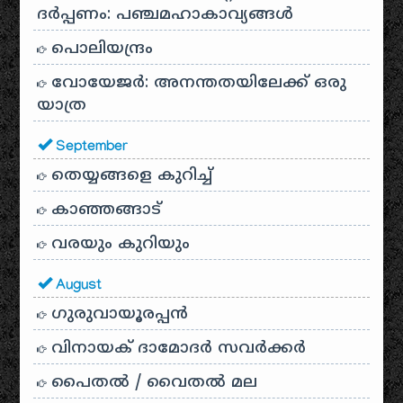
ദർപ്പണം: പഞ്ചമഹാകാവ്യങ്ങൾ
പൊലിയന്ദ്രം
വോയേജർ: അനന്തതയിലേക്ക് ഒരു
യാത്ര
September
തെയ്യങ്ങളെ കുറിച്ച്
കാഞ്ഞങ്ങാട്
വരയും കുറിയും
August
ഗുരുവായൂരപ്പൻ
വിനായക് ദാമോദർ സവർക്കർ
പൈതൽ / വൈതൽ മല