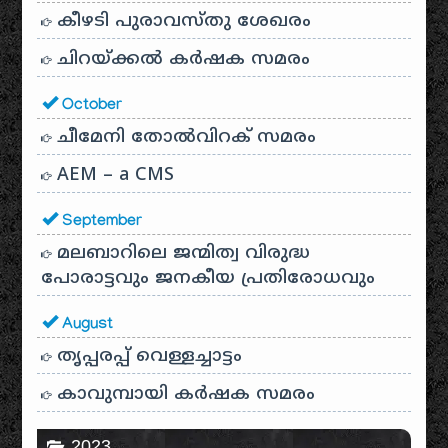
കീഴടി പുരാവസ്തു ശേഖരം
ചിറയ്ക്കൽ കർഷക സമരം
October
ചീമേനി തോൽവിറക് സമരം
AEM – a CMS
September
മലബാറിലെ ജന്മിത്വ വിരുദ്ധ
പോരാട്ടവും ജനകീയ പ്രതിരോധവും
August
തൃപ്പരപ്പ് വെള്ളച്ചാട്ടം
കാവുമ്പായി കർഷക സമരം
2023