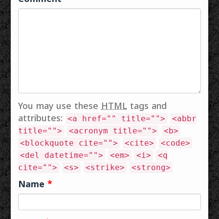
You may use these
HTML
tags and
attributes:
<a href="" title="">
<abbr
title="">
<acronym title="">
<b>
<blockquote cite="">
<cite>
<code>
<del datetime="">
<em>
<i>
<q
cite="">
<s>
<strike>
<strong>
Name
*