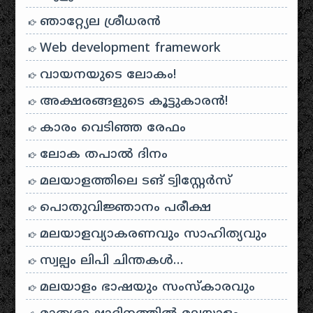
ഞാറ്റ്യേല ശ്രീധരൻ
Web development framework
വായനയുടെ ലോകം!
അക്ഷരങ്ങളുടെ കൂട്ടുകാരൻ!
കാരം വെടിഞ്ഞ രേഫം
ലോക തപാൽ ദിനം
മലയാളത്തിലെ ടങ് ട്വിസ്റ്റേർസ്
പൊതുവിജ്ഞാനം പരീക്ഷ
മലയാളവ്യാകരണവും സാഹിത്യവും
സ്വല്പം ലിപി ചിന്തകൾ…
മലയാളം ഭാഷയും സംസ്കാരവും