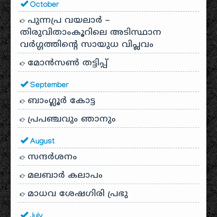
October
പുന്നപ്ര വയലാർ –
തിരുവിതാംകൂറിലെ അടിസ്ഥാന
വർഗ്ഗത്തിന്റെ സായുധ വിപ്ലവം
മോൻസൺ തട്ടിപ്പ്
September
ബാംഗ്ലൂർ കോട്ട
പ്രപഞ്ചവും ഞാനും
August
സന്ദര്‍ശനം
മലബാർ കലാപം
മാധവ ശേഷഗിരി പ്രഭു
July