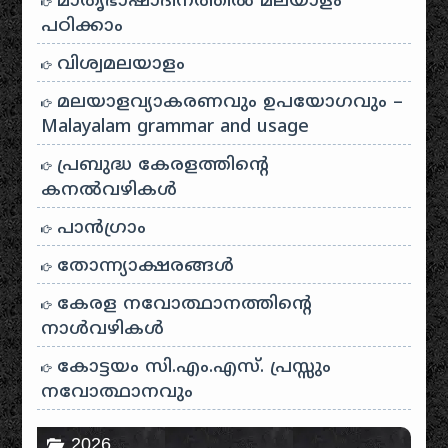
മാതൃഭാഷാദിനത്തിൽ മലയാളം
പഠിക്കാം
വിശ്വമലയാളം
മലയാളവ്യാകരണവും ഉപയോഗവും –
Malayalam grammar and usage
പ്രബുദ്ധ കേരളത്തിന്റെ
കനൽവഴികൾ
പാന്‍ഗ്രാം
തോന്ന്യാക്ഷരങ്ങള്‍
കേരള നവോത്ഥാനത്തിന്റെ
നാൾവഴികൾ
കോട്ടയം സി.എം.എസ്. പ്രസ്സും
നവോത്ഥാനവും
2026