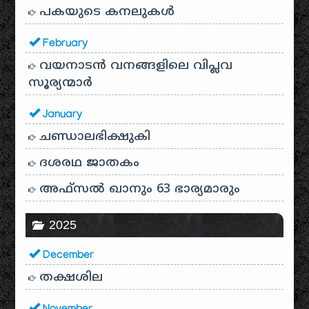
പകയുടെ കനലുകൾ
February
വയനാടൻ വനങ്ങളിലെ വിപ്ലവ
സൂര്യന്മാർ
January
ചണ്ഡാലഭിക്ഷുകി
ദശരഥ ജാതകം
അഫ്സൽ ഖാനും 63 ഭാര്യമാരും
2025
December
തക്ഷശില