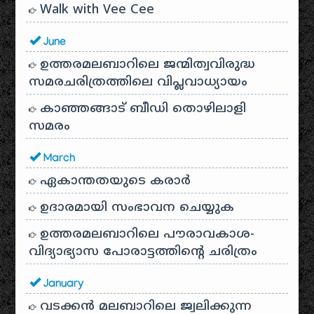
Walk with Vee Cee
June
ഉത്തരമലബാറിലെ ജന്മിത്വവിരുദ്ധ
സമരചരിത്രത്തിലെ വിപ്ലവാധ്യായം
കാഞ്ഞങ്ങാട് ബീഡി തൊഴിലാളി
സമരം
March
ഏകാന്തതയുടെ കരാർ
ഉദാരമായി സംഭാവന ചെയ്യുക
ഉത്തരമലബാറിലെ പൗരാവകാശ-
വിദ്യാഭ്യാസ പോരാട്ടത്തിന്റെ ചരിത്രം
January
വടക്കൻ മലബാറിലെ ജ്വലിക്കുന്ന