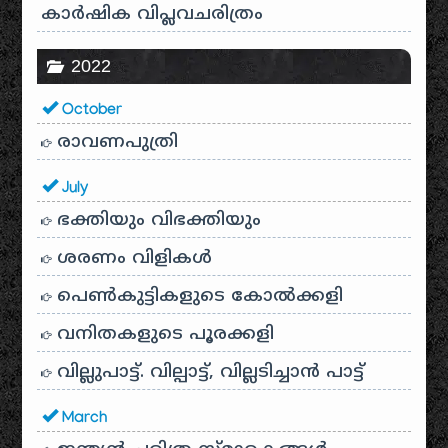
കാർഷിക വിപ്ലവചരിത്രം
2022
October
രാവണപുത്രി
July
ഭക്തിയും വിഭക്തിയും
ശരണം വിളികൾ
പെൺകുട്ടികളുടെ കോൽക്കളി
വനിതകളുടെ പൂരക്കളി
വില്ലുപാട്ട്. വില്പാട്ട്, വില്ലടിച്ചാൻ പാട്ട്
March