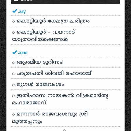
July
കൊട്ടിയൂർ ക്ഷേത്ര ചരിത്രം
കൊട്ടിയൂർ – വയനാട്
യാത്രാവിശേഷങ്ങൾ
June
ആത്മീയ ടൂറിസം!
ഛത്രപതി ശിവജി മഹാരാജ്
മുഗൾ രാജവംശം
ഇതിഹാസ നായകൻ: വിക്രമാദിത്യ
മഹാരാജാവ്
മന്നനാർ രാജവംശവും ശ്രീ
മുത്തപ്പനും