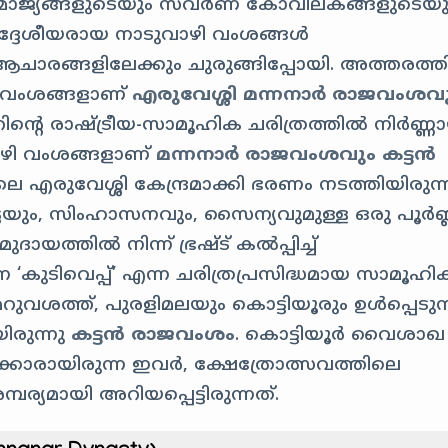
മ്രാജ്യങ്ങളുടെയും സവർണ കോവിലകങ്ങളുടെയു
ദ്ദേശീയരായ നാടുവാഴി വംശങ്ങൾ
ക ആചാരങ്ങളിലേക്കും ചുരുങ്ങിപ്പോയി. അത്തരത്
ജവംശങ്ങളാണ്
എരുവേശ്ശി മന്നനാർ രാജവംശവ
ിന്റെ രാഷ്ട്രീയ-സാമൂഹിക ചരിത്രത്തിൽ നിർണ്
വാഴി വംശങ്ങളാണ്
മന്നനാർ രാജവംശവും
കട്ടൻ
ലെ എരുവേശ്ശി കേന്ദ്രമാക്കി ഭരണം നടത്തിയിരുന്
്ടയും, സിംഹാസനവും, സൈന്യവുമുള്ള ഒരു പൂർണ
യത്തിൽ നിന്ന് ഭ്രഷ്ട് കൽപ്പിച്ച്
 ‘കുടിവെപ്പ്’ എന്ന ചരിത്രപ്രസിദ്ധമായ സാമൂഹി
ുവശത്ത്, പുരളിമലയും കൊട്ടിയൂരും ഉൾപ്പെടുന
രുന്നു
കട്ടൻ രാജവംശം
. കൊട്ടിയൂർ വൈശാഖ
്കാരായിരുന്ന ഇവർ, ക്ഷേത്രോത്സവത്തിലെ
പര്യമായി അറിയപ്പെട്ടിരുന്നത്.