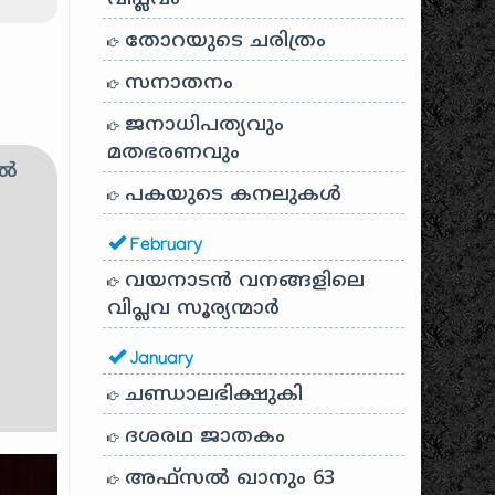
തോറയുടെ ചരിത്രം
സനാതനം
ജനാധിപത്യവും
മതഭരണവും
ിൽ
പകയുടെ കനലുകൾ
February
വയനാടൻ വനങ്ങളിലെ
വിപ്ലവ സൂര്യന്മാർ
January
ചണ്ഡാലഭിക്ഷുകി
ദശരഥ ജാതകം
അഫ്സൽ ഖാനും 63