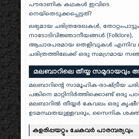
പൗരാണിക കഥകൾ ഇവിടെ
നെയ്തെടുക്കപ്പെട്ടത്?
ലഭ്യമായ ചരിത്രരേഖകൾ, തോറ്റംപാട്ട
നാടോടിവിജ്ഞാനീയങ്ങൾ (Folklore),
ആചാരപരമായ തെളിവുകൾ എന്നിവ മു
ചരിത്രത്തിലേക്ക് ഒരു സമഗ്രമായ സ
മലബാറിലെ തീയ്യ സമുദായവും 
മലബാറിന്റെ സാമൂഹിക-രാഷ്ട്രീയ ചരി
പങ്കിനെ മാറ്റിനിർത്തിക്കൊണ്ട് ഒരു പ
മലബാറിൽ തീയ്യർ കേവലം ഒരു കൃഷീവല സ
ഉടമസ്ഥതയുള്ളവരും, സൈനിക ശക്തിയു
കളരിപ്പയറ്റും ചേകവർ പാരമ്പര്യവും