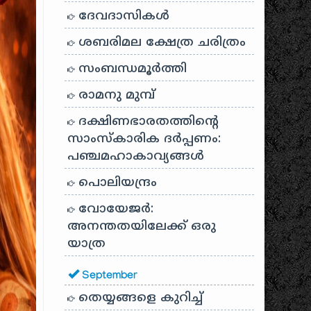
ദേവദാസികൾ
ശബരിമല ക്ഷേത്ര ചരിത്രം
സംബന്ധമൂർത്തി
രാമനു മുമ്പ്
ദക്ഷിണഭാരതത്തിൻ്റെ
സാംസ്കാരിക ദർപ്പണം:
പഞ്ചമഹാകാവ്യങ്ങൾ
പൊലിയന്ദ്രം
വോയേജർ:
അനന്തതയിലേക്ക് ഒരു
യാത്ര
September
തെയ്യങ്ങളെ കുറിച്ച്