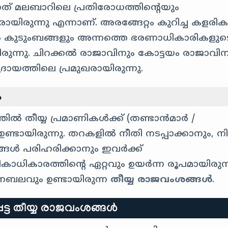
ന്നത് മലബാറിലെ പ്രതിരോധത്തിന്റെയും
രായിരുന്നു എന്നാണ്. അരങ്ങേറ്റം കുറിച്ച കളരിക
വർ കുടുംബങ്ങളും അന്നത്തെ ഭരണാധികാരികളുട
രുന്നു. ചിറക്കൽ രാജാവിനും കോട്ടയം രാജാവിന
ദായത്തിലെ പ്രമുഖരായിരുന്നു.
ം
ത്തിൽ തീയ്യ പ്രമാണികൾക്ക് (തണ്ടാൻമാർ /
ടായിരുന്നു. തറകളിൽ നീതി നടപ്പാക്കാനും, ന
്ങൾ പരിഹരിക്കാനും ഇവർക്ക്
ാധികാരത്തിന്റെ ഏറ്റവും ഉയർന്ന രൂപമായിരുന്
നബലവും ഉണ്ടായിരുന്ന
തീയ്യ രാജവംശങ്ങൾ
.
പെട്ട തീയ്യ രാജവംശങ്ങൾ