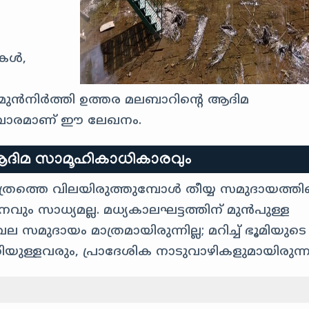
ുകൾ,
ൻനിർത്തി ഉത്തര മലബാറിന്റെ ആദിമ
ഞ്ചാരമാണ് ഈ ലേഖനം.
ആദിമ സാമൂഹികാധികാരവും
ത്രത്തെ വിലയിരുത്തുമ്പോൾ തീയ്യ സമുദായത്തിന
ഠനവും സാധ്യമല്ല. മധ്യകാലഘട്ടത്തിന് മുൻപുള്ള
മുദായം മാത്രമായിരുന്നില്ല; മറിച്ച് ഭൂമിയുടെ
ള്ളവരും, പ്രാദേശിക നാടുവാഴികളുമായിരുന്ന