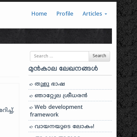
Home
Profile
Articles
Search for
Search
മുൻകാല ലേഖനങ്ങൾ
തുളു ഭാഷ
ഞാറ്റ്യേല ശ്രീധരൻ
Web development
ച്ച്,
framework
വായനയുടെ ലോകം!