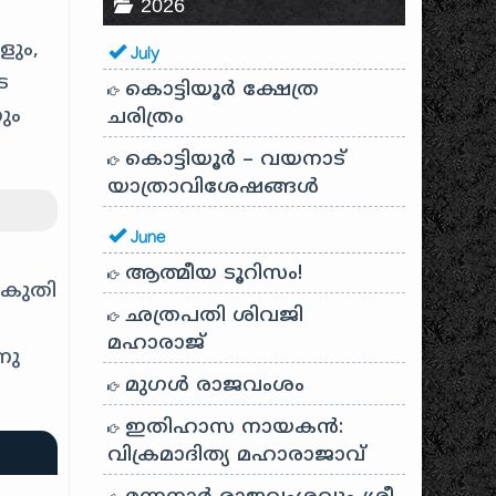
2026
ളും,
July
െ
കൊട്ടിയൂർ ക്ഷേത്ര
ും
ചരിത്രം
കൊട്ടിയൂർ – വയനാട്
യാത്രാവിശേഷങ്ങൾ
June
ആത്മീയ ടൂറിസം!
ികുതി
ഛത്രപതി ശിവജി
മഹാരാജ്
നു
മുഗൾ രാജവംശം
ഇതിഹാസ നായകൻ:
വിക്രമാദിത്യ മഹാരാജാവ്