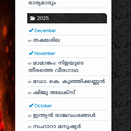
ഭാര്യമാരും
2025
December
തക്ഷശില
November
മാമാങ്കം: നിളയുടെ
തീരത്തെ വീരഗാഥ
ഡോ. കെ. കുഞ്ഞിക്കണ്ണൻ
ഷിജു അലക്സ്
October
ഇന്ത്യൻ രാജവംശങ്ങൾ
സഹാറാ മനുഷ്യർ