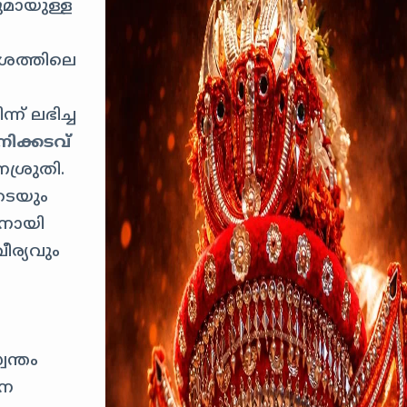
മായുള്ള
വംശത്തിലെ
ന് ലഭിച്ച
നിക്കടവ്
ശ്രുതി.
ുടെയും
കനായി
ര്യവും
വന്തം
നെ