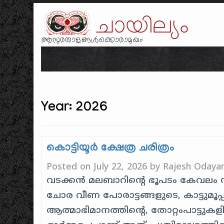
ചായില്യം
ആസുരതാളങ്ങൾക്കൊരാമുഖം
Year:
2026
കൊട്ടിയൂർ ക്ഷേത്ര ചരിത്രം
Posted on
July 22, 2026
by
Rajesh Odayan
വടക്കൻ മലബാറിന്റെ ഭൂപടം കേവലം നദികള
ചോര വീണ പോരാട്ടങ്ങളുടെ, കാട്ടുമൂപ
ആത്മാഭിമാനത്തിന്റെ, തോറ്റംപാട്ടു