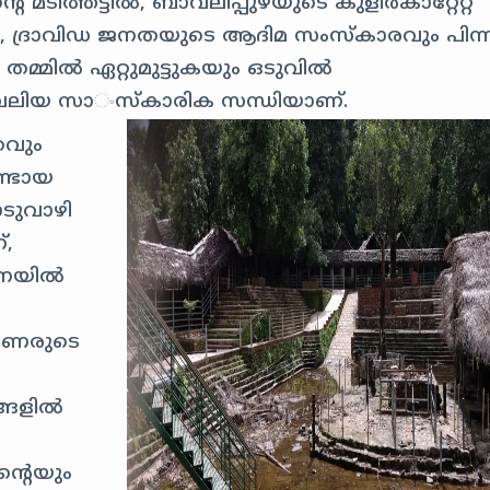
റെ മടിത്തട്ടിൽ, ബാവലിപ്പുഴയുടെ കുളിർകാറ്റേറ്റ്
ദ്രാവിഡ ജനതയുടെ ആദിമ സംസ്കാരവും പിന്നീ
മിൽ ഏറ്റുമുട്ടുകയും ഒടുവിൽ
രു വലിയ സാංസ്കാരിക സന്ധിയാണ്.
രവും
ണ്ടായ
ാടുവാഴി
്,
ാസനയിൽ
വർണരുടെ
്ങളിൽ
്റെയും