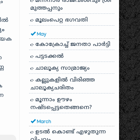
മന്നനാർ രാജവംശവും ശ്രീ
ം
മുത്തപ്പനും
മൂലംപെറ്റ ഭഗവതി
തിൽ
ും
May
ണായക
കോക്രോച്ച് ജനതാ പാർട്ടി
പട്ടടക്കൽ
ന
്ണ
ചാലൂക്യ സാമ്രാജ്യം
കല്ലുകളിൽ വിരിഞ്ഞ
ക
ചാലൂക്യചരിതം
്ന
മൂന്നാം ഊഴം
നഷ്ടപ്പെട്ടതെങ്ങനെ?
March
ഉടൽ കൊണ്ട് എഴുതുന്ന
വിപ്ലവം