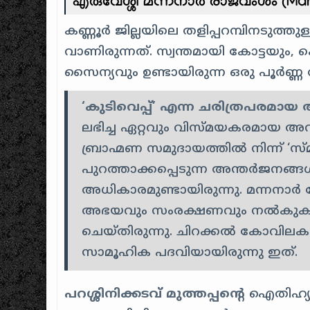
എരുവേശ്ശി മന്നനാർ രാജവംശം (Man
കണ്ണൂർ ജില്ലയിലെ തളിപ്പറമ്പിനടുത്തു
വാണിരുന്നത്. സ്വന്തമായി കോട്ടയും,
സൈന്യവും ഉണ്ടായിരുന്ന ഒരു പൂർണ്ണ
‘കുടിവെപ്പ്’ എന്ന ചരിത്രപരമാ
ലഭിച്ച ഏറ്റവും വിസ്മയകരമായ അവ
ബ്രാഹ്മണ സമുദായത്തിൽ നിന്ന് ‘
സ്
പുറത്താക്കപ്പെടുന്ന അന്തർജനങ്
അധികാരമുണ്ടായിരുന്നു. മന്നനാർ 
അഭയവും സംരക്ഷണവും നൽകുകയും,
ചെയ്തിരുന്നു. ചിറക്കൽ കോവില
സാമൂഹിക പദവിയായിരുന്നു ഇത്.
പറശ്ശിനിക്കടവ് മുത്തപ്പന്റെ
ഐതിഹ്യ