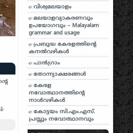
വിശ്വമലയാളം
മലയാളവ്യാകരണവും
ഉപയോഗവും – Malayalam
grammar and usage
പ്രബുദ്ധ കേരളത്തിന്റെ
കനൽവഴികൾ
പാന്‍ഗ്രാം
തോന്ന്യാക്ഷരങ്ങള്‍
്റെ
കേരള
നവോത്ഥാനത്തിന്റെ
നാൾവഴികൾ
ു.
കോട്ടയം സി.എം.എസ്.
പ്രസ്സും നവോത്ഥാനവും