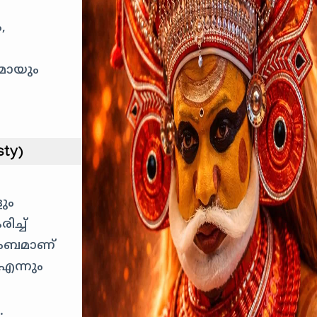
,
മായും
sty)
ും
ച്ച്
ുംബമാണ്
എന്നും
: