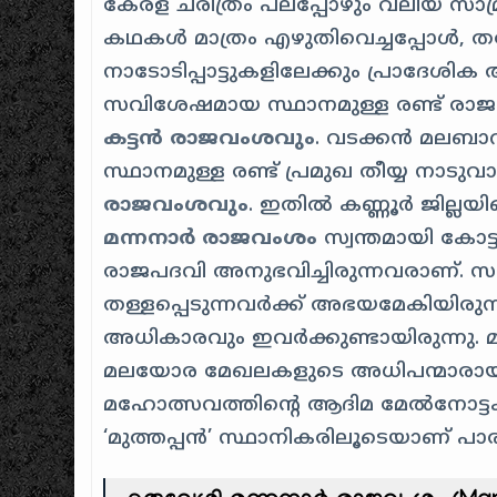
കേരള ചരിത്രം പലപ്പോഴും വലിയ സാ
കഥകൾ മാത്രം എഴുതിവെച്ചപ്പോൾ, ത
നാടോടിപ്പാട്ടുകളിലേക്കും പ്രാദേശി
സവിശേഷമായ സ്ഥാനമുള്ള രണ്ട് രാ
കട്ടൻ രാജവംശവും
. വടക്കൻ മലബാറ
സ്ഥാനമുള്ള രണ്ട് പ്രമുഖ തീയ്യ നാടു
രാജവംശവും
. ഇതിൽ കണ്ണൂർ ജില്ലയി
മന്നനാർ രാജവംശം
സ്വന്തമായി കോട
രാജപദവി അനുഭവിച്ചിരുന്നവരാണ്. സമുദാ
തള്ളപ്പെടുന്നവർക്ക് അഭയമേകിയിരുന്ന
അധികാരവും ഇവർക്കുണ്ടായിരുന്നു. മറ
മലയോര മേഖലകളുടെ അധിപന്മാരായി
മഹോത്സവത്തിന്റെ ആദിമ മേൽനോട്ടക
‘മുത്തപ്പൻ’ സ്ഥാനികരിലൂടെയാണ് പാരമ്