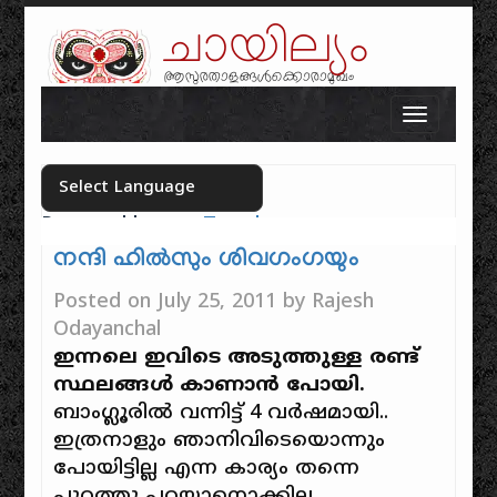
ചായില്യം
ആസുരതാളങ്ങൾക്കൊരാമുഖം
Skip to content
Toggle n
Powered by
Translate
Select your language
നന്ദി ഹിൽസും ശിവഗംഗയും
Posted on
July 25, 2011
by
Rajesh
Odayanchal
ഇന്നലെ ഇവിടെ അടുത്തുള്ള രണ്ട്
സ്ഥലങ്ങൾ കാണാൻ പോയി.
ബാംഗ്ലൂരിൽ വന്നിട്ട് 4 വർഷമായി..
ഇത്രനാളും ഞാനിവിടെയൊന്നും
പോയിട്ടില്ല എന്ന കാര്യം തന്നെ
പുറത്തു പറയാനൊക്കില്ല.