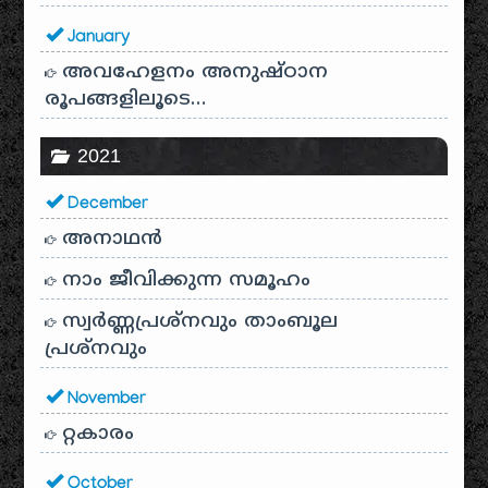
January
അവഹേളനം അനുഷ്ഠാന
രൂപങ്ങളിലൂടെ…
2021
December
അനാഥന്‍
നാം ജീവിക്കുന്ന സമൂഹം
സ്വര്‍ണ്ണപ്രശ്‌നവും താംബൂല
പ്രശ്‌നവും
November
റ്റകാരം
October