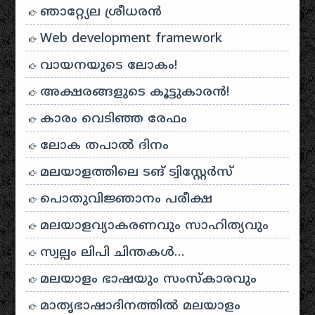
ഞാറ്റ്യേല ശ്രീധരൻ
Web development framework
വായനയുടെ ലോകം!
അക്ഷരങ്ങളുടെ കൂട്ടുകാരൻ!
കാരം വെടിഞ്ഞ രേഫം
ലോക തപാൽ ദിനം
മലയാളത്തിലെ ടങ് ട്വിസ്റ്റേർസ്
പൊതുവിജ്ഞാനം പരീക്ഷ
മലയാളവ്യാകരണവും സാഹിത്യവും
സ്വല്പം ലിപി ചിന്തകൾ…
മലയാളം ഭാഷയും സംസ്കാരവും
മാതൃഭാഷാദിനത്തിൽ മലയാളം