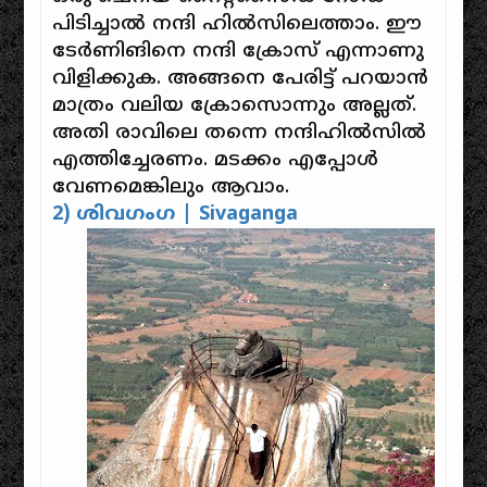
പിടിച്ചാൽ നന്ദി ഹിൽസിലെത്താം. ഈ
ടേർണിങിനെ നന്ദി ക്രോസ് എന്നാണു
വിളിക്കുക. അങ്ങനെ പേരിട്ട് പറയാൻ
മാത്രം വലിയ ക്രോസൊന്നും അല്ലത്.
അതി രാവിലെ തന്നെ നന്ദിഹിൽസിൽ
എത്തിച്ചേരണം. മടക്കം എപ്പോൾ
വേണമെങ്കിലും ആവാം.
2) ശിവഗംഗ | Sivaganga