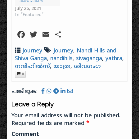
കാഴ്ചകൾ
July 26, 2021
In "Featured"
Facebook
Twitter
Email
Share
journey
journey
,
Nandi Hills and
Shiva Ganga
,
nandihils
,
sivaganga
,
yathra
,
നന്ദിഹിൽസ്
,
യാത്ര
,
ശിവഗംഗ
0
പങ്കിടുക:
Leave a Reply
Your email address will not be published.
Required fields are marked
*
Comment