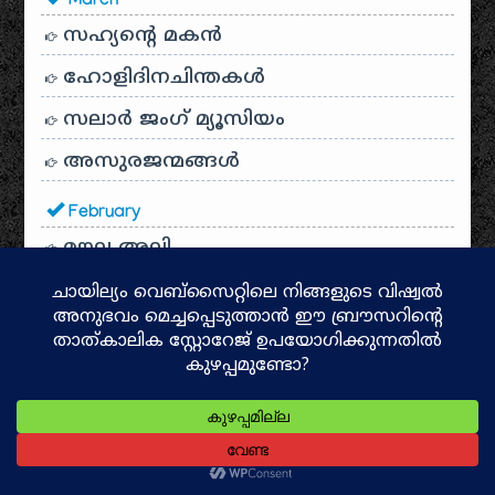
March
സഹ്യന്റെ മകൻ
ഹോളിദിനചിന്തകൾ
സലാർ ജംഗ് മ്യൂസിയം
അസുരജന്മങ്ങൾ
February
മൗല അലി
January
GOLCONDA FORT Hyderabad
ഗൊൽക്കൊണ്ട ഫോർട്ട്
ആന്ധ്ര ഭക്ഷണം
ഡാറ്റ സയൻസും ആർട്ടിഫിഷ്യൽ
ഇൻ്റലിജെൻസും