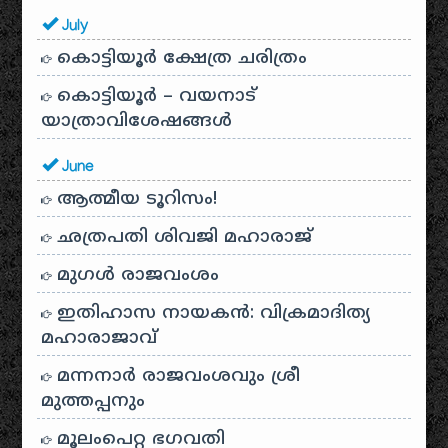
July
കൊട്ടിയൂർ ക്ഷേത്ര ചരിത്രം
കൊട്ടിയൂർ – വയനാട്
യാത്രാവിശേഷങ്ങൾ
June
ആത്മീയ ടൂറിസം!
ഛത്രപതി ശിവജി മഹാരാജ്
മുഗൾ രാജവംശം
ഇതിഹാസ നായകൻ: വിക്രമാദിത്യ
മഹാരാജാവ്
മന്നനാർ രാജവംശവും ശ്രീ
മുത്തപ്പനും
മൂലംപെറ്റ ഭഗവതി