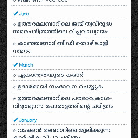
Walk with Vee Cee
June
ഉത്തരമലബാറിലെ ജന്മിത്വവിരുദ്ധ
സമരചരിത്രത്തിലെ വിപ്ലവാധ്യായം
കാഞ്ഞങ്ങാട് ബീഡി തൊഴിലാളി
സമരം
March
ഏകാന്തതയുടെ കരാർ
ഉദാരമായി സംഭാവന ചെയ്യുക
ഉത്തരമലബാറിലെ പൗരാവകാശ-
വിദ്യാഭ്യാസ പോരാട്ടത്തിന്റെ ചരിത്രം
January
വടക്കൻ മലബാറിലെ ജ്വലിക്കുന്ന