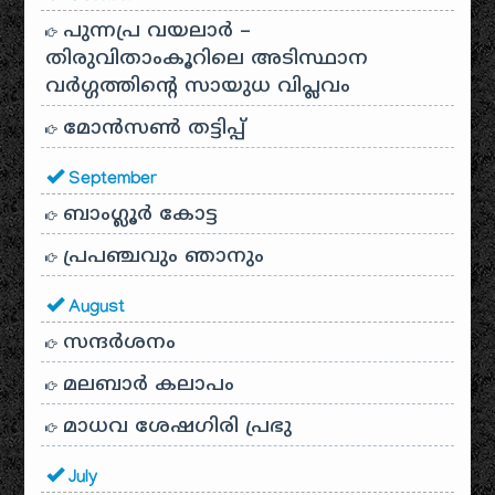
പുന്നപ്ര വയലാർ –
തിരുവിതാംകൂറിലെ അടിസ്ഥാന
വർഗ്ഗത്തിന്റെ സായുധ വിപ്ലവം
മോൻസൺ തട്ടിപ്പ്
September
ബാംഗ്ലൂർ കോട്ട
പ്രപഞ്ചവും ഞാനും
August
സന്ദര്‍ശനം
മലബാർ കലാപം
മാധവ ശേഷഗിരി പ്രഭു
July