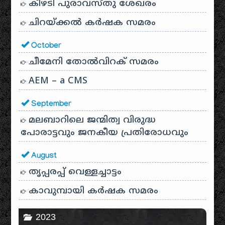
കീഴടി പുരാവസ്തു ശേഖരം
ചിറയ്ക്കൽ കർഷക സമരം
October
ചീമേനി തോൽവിറക് സമരം
AEM – a CMS
September
മലബാറിലെ ജന്മിത്വ വിരുദ്ധ
പോരാട്ടവും ജനകീയ പ്രതിരോധവും
August
തൃപ്പരപ്പ് വെള്ളച്ചാട്ടം
കാവുമ്പായി കർഷക സമരം
2023