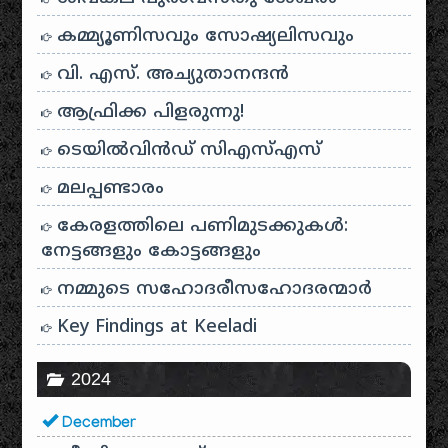
കമ്മ്യൂണിസവും സോഷ്യലിസവും
വി. എസ്. അച്യുതാനന്ദൻ
ആഫ്രിക്ക പിളരുന്നു!
ടെയിൽ‌വിൻഡ് സി‌എസ്‌എസ്
മലപ്പണ്ടാരം
കേരളത്തിലെ പണിമുടക്കുകൾ:
നേട്ടങ്ങളും കോട്ടങ്ങളും
നമ്മുടെ സഹോദരീസഹോദരന്മാർ
Key Findings at Keeladi
2024
December