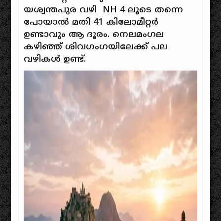
യശ്വന്തപുര വഴി NH 4 ലൂടെ തന്നെ
പോയാൽ മതി 41 കിലോമീറ്റർ
ഉണ്ടാവും ആ ദൂരം. നെലമംഗല
കഴിഞ്ഞ് ശിവഗംഗയിലേക്ക് പല
വഴികൾ ഉണ്ട്.