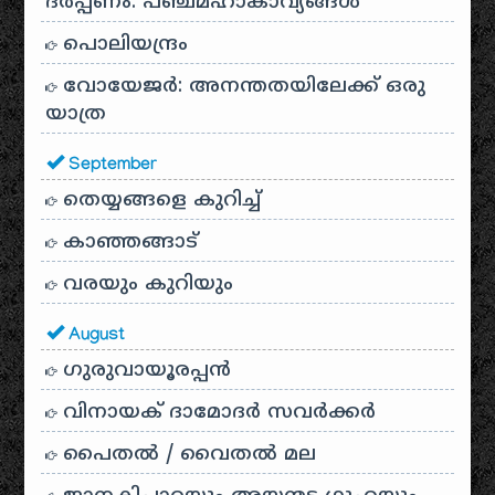
ദർപ്പണം: പഞ്ചമഹാകാവ്യങ്ങൾ
പൊലിയന്ദ്രം
വോയേജർ: അനന്തതയിലേക്ക് ഒരു
യാത്ര
September
തെയ്യങ്ങളെ കുറിച്ച്
കാഞ്ഞങ്ങാട്
വരയും കുറിയും
August
ഗുരുവായൂരപ്പൻ
വിനായക് ദാമോദർ സവർക്കർ
പൈതൽ / വൈതൽ മല