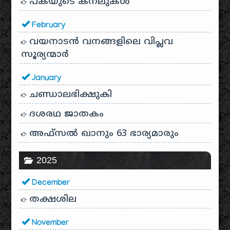
പകയുടെ കനലുകൾ
February
വയനാടൻ വനങ്ങളിലെ വിപ്ലവ
സൂര്യന്മാർ
January
ചണ്ഡാലഭിക്ഷുകി
ദശരഥ ജാതകം
അഫ്സൽ ഖാനും 63 ഭാര്യമാരും
2025
December
തക്ഷശില
November