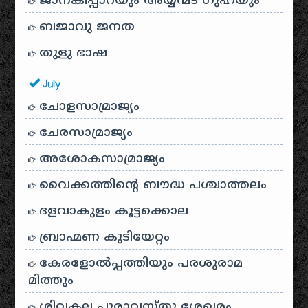
ജാനകിപ്പാറയും അയ്യന്മട ഗുഹയും
ബജാവു ജനത
തുളു ഭാഷ
July
ചോളസാമ്രാജ്യം
ചേരസാമ്രാജ്യം
അശോകസാമ്രാജ്യം
വൈക്കത്തിന്റെ ബൗദ്ധ പശ്ചാത്തലം
ദളവാകുളം കൂട്ടക്കൊല
ബ്രാഹ്മണ കുടിയേറ്റം
കേരളോൽപ്പത്തിയും പരശുരാമ
മിത്തും
ശിവകല പുരാവസ്തു ശേഖരം