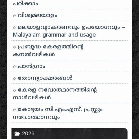
പഠിക്കാം
വിശ്വമലയാളം
മലയാളവ്യാകരണവും ഉപയോഗവും –
Malayalam grammar and usage
പ്രബുദ്ധ കേരളത്തിന്റെ
കനൽവഴികൾ
പാന്‍ഗ്രാം
തോന്ന്യാക്ഷരങ്ങള്‍
കേരള നവോത്ഥാനത്തിന്റെ
നാൾവഴികൾ
കോട്ടയം സി.എം.എസ്. പ്രസ്സും
നവോത്ഥാനവും
2026