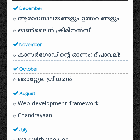
December
ആരാധനാലയങ്ങളും ഉത്സവങ്ങളും
ഓൺലൈൻ ക്രിമിനൽസ്
November
കാസർഗോഡിൻ്റെ ഓണം; ദീപാവലി!
October
ഞാറ്റ്യേല ശ്രീധരൻ
August
Web development framework
Chandrayaan
July