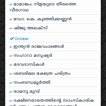
മാമാങ്കം: നിളയുടെ തീരത്തെ
വീരഗാഥ
ഡോ. കെ. കുഞ്ഞിക്കണ്ണൻ
ഷിജു അലക്സ്
October
ഇന്ത്യൻ രാജവംശങ്ങൾ
സഹാറാ മനുഷ്യർ
ദേവദാസികൾ
ശബരിമല ക്ഷേത്ര ചരിത്രം
സംബന്ധമൂർത്തി
രാമനു മുമ്പ്
ദക്ഷിണഭാരതത്തിൻ്റെ സാംസ്കാരിക