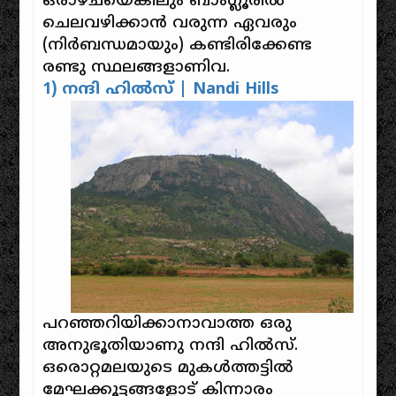
ഒരാഴ്ചയെങ്കിലും ബാംഗ്ലൂരിൽ
ചെലവഴിക്കാൻ വരുന്ന ഏവരും
(നിർബന്ധമായും) കണ്ടിരിക്കേണ്ട
രണ്ടു സ്ഥലങ്ങളാണിവ.
1) നന്ദി ഹിൽസ് | Nandi Hills
പറഞ്ഞറിയിക്കാനാവാത്ത ഒരു
അനുഭൂതിയാണു നന്ദി ഹിൽസ്.
ഒരൊറ്റമലയുടെ മുകൾത്തട്ടിൽ
മേഘക്കൂട്ടങ്ങളോട് കിന്നാരം