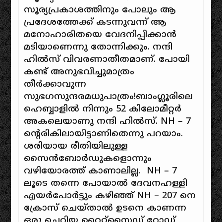
സൂര്യപ്രകാശത്തിനും പോലും ആ
പ്രദേശത്തേക്ക് കടന്നുവന്ന് ആ
മനോഹാരിതയെ വേദനിപ്പിക്കാൻ
മടിയാണെന്നു തോന്നിക്കും. നന്ദി
ഹിൽസ് വിവരണാതീതമാണ്. പോയി
കണ്ട് അനുഭവിച്ചുമാത്രം
തീർക്കാവുന്ന
സുഭഗസുന്ദരമധുപാത്രം!ബാംഗ്ലൂരിലെ
ഹെബ്ബാളിൽ നിന്നും 52 കിലോമീറ്റർ
അകലെയാണു നന്ദി ഹിൽസ്. NH – 7
ന്റെരികിലായിട്ടാണിതെന്നു പറയാം.
ശരിയായ രീതിയിലുള്ള
സൈൻബോർഡുകളൊന്നും
വഴിയോരത്ത് കാണാലില്ല. NH – 7
ലൂടെ തന്നെ പോയാൽ ദേവനഹള്ളി
എയർപോർട്ടും കഴിഞ്ഞ് NH – 207 നെ
ക്രോസ് ചെയ്താൽ ഉടനെ കാണന്ന
ഒരു ചെറിയ റൈറ്റ്സൈഡ് റോഡ്