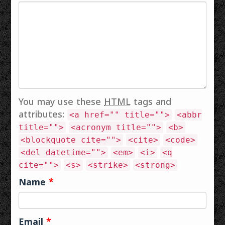
You may use these
HTML
tags and
attributes:
<a href="" title="">
<abbr
title="">
<acronym title="">
<b>
<blockquote cite="">
<cite>
<code>
<del datetime="">
<em>
<i>
<q
cite="">
<s>
<strike>
<strong>
Name
*
Email
*