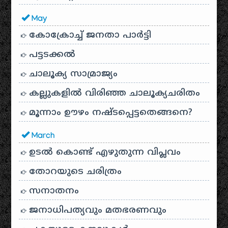
May
കോക്രോച്ച് ജനതാ പാർട്ടി
പട്ടടക്കൽ
ചാലൂക്യ സാമ്രാജ്യം
കല്ലുകളിൽ വിരിഞ്ഞ ചാലൂക്യചരിതം
മൂന്നാം ഊഴം നഷ്ടപ്പെട്ടതെങ്ങനെ?
March
ഉടൽ കൊണ്ട് എഴുതുന്ന വിപ്ലവം
തോറയുടെ ചരിത്രം
സനാതനം
ജനാധിപത്യവും മതഭരണവും