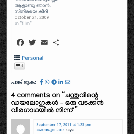
ആളാണു ഞാന്‍‍.
സിനിമയെ കീറി
മുറിച്ചുകൊണ്ടുള്ള
October 21, 2009
വലിയ വലിയ
In "film"
നിരൂപണങ്ങള്‍‍
വായിച്ച് പലപ്പോഴും
Facebook
Twitter
Email
Share
"ഹോ! അത്രയ്‍ക്കു
വേണ്ടായിരുന്നു.."
എന്നു
Personal
പറഞ്ഞിട്ടുള്ളൊരു
4
വ്യക്തിയുമാണ്.
എങ്കിലും പറയാതെ
വയ്യ. പഴശ്ശിരാജ
പങ്കിടുക:
എന്നെ വല്ലാതെ
നിരാശപ്പെടുത്തി.
4 comments on “
ചന്തുവിന്റെ
സിനിമാരംഗത്തെ
മുടിചൂടാമന്നന്‍‍മാര്‍‍
ഡയലോഗുകൾ – ഒരു വടക്കൻ
ഒന്നിച്ചുനിന്നെന്നു
വീരഗാഥയിൽ നിന്ന്
”
കരുതി
അത്ഭുതങ്ങള്‍‍‍
കാണാമെന്നു
September 17, 2011 at 1:23 pm
ബൈജുവചനം
says:
കരുതിയ