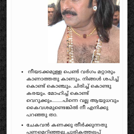
നീയടക്കമുള്ള പെൺ വർഗം മറ്റാരും
കാണാത്തതു കാണും. നിങ്ങൾ ശപിച്ച്
കൊണ്ട് കൊഞ്ചും. ചിരിച്ച് കൊണ്ടു
കരയും. മോഹിച്ച് കൊണ്ട്
വെറുക്കും………പിന്നെ വല്ല ആയുധവും
കൈവശമുണ്ടെങ്കിൽ നീ എനിക്കു
പറഞ്ഞു താ.
ചേകവൻ കണക്കു തീർക്കുന്നതു
പണമെറിഞ്ഞല്ല.ചുരികത്തലപ്പ്