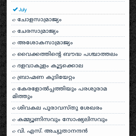
July
ചോളസാമ്രാജ്യം
ചേരസാമ്രാജ്യം
അശോകസാമ്രാജ്യം
വൈക്കത്തിന്റെ ബൗദ്ധ പശ്ചാത്തലം
ദളവാകുളം കൂട്ടക്കൊല
ബ്രാഹ്മണ കുടിയേറ്റം
കേരളോൽപ്പത്തിയും പരശുരാമ
മിത്തും
ശിവകല പുരാവസ്തു ശേഖരം
കമ്മ്യൂണിസവും സോഷ്യലിസവും
വി. എസ്. അച്യുതാനന്ദൻ