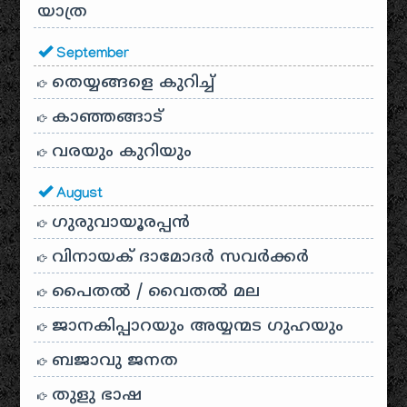
യാത്ര
September
തെയ്യങ്ങളെ കുറിച്ച്
കാഞ്ഞങ്ങാട്
വരയും കുറിയും
August
ഗുരുവായൂരപ്പൻ
വിനായക് ദാമോദർ സവർക്കർ
പൈതൽ / വൈതൽ മല
ജാനകിപ്പാറയും അയ്യന്മട ഗുഹയും
ബജാവു ജനത
തുളു ഭാഷ