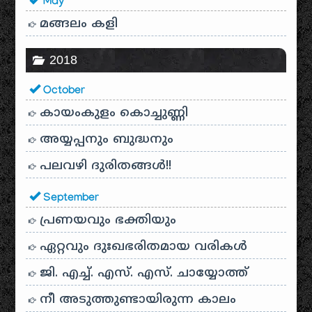
May
മങ്ങലം കളി
2018
October
കായം‌കുളം കൊച്ചുണ്ണി
അയ്യപ്പനും ബുദ്ധനും
പലവഴി ദുരിതങ്ങൾ!!
September
പ്രണയവും ഭക്തിയും
ഏറ്റവും ദുഃഖഭരിതമായ വരികൾ
ജി. എച്ച്. എസ്. എസ്. ചായ്യോത്ത്
നീ അടുത്തുണ്ടായിരുന്ന കാലം