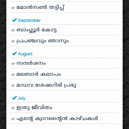
മോൻസൺ തട്ടിപ്പ്
September
ബാംഗ്ലൂർ കോട്ട
പ്രപഞ്ചവും ഞാനും
August
സന്ദര്‍ശനം
മലബാർ കലാപം
മാധവ ശേഷഗിരി പ്രഭു
July
ഇതു ജീവിതം
എന്റെ ക്വാറന്റൈൻ കാഴ്ചകൾ