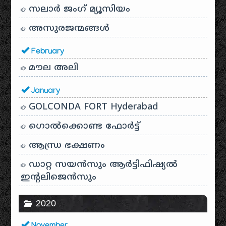
സലാർ ജംഗ് മ്യൂസിയം
അസുരജന്മങ്ങൾ
February
മൗല അലി
January
GOLCONDA FORT Hyderabad
ഗൊൽക്കൊണ്ട ഫോർട്ട്
ആന്ധ്ര ഭക്ഷണം
ഡാറ്റ സയൻസും ആർട്ടിഫിഷ്യൽ
ഇൻ്റലിജെൻസും
2020