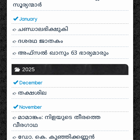
സൂര്യന്മാർ
January
ചണ്ഡാലഭിക്ഷുകി
ദശരഥ ജാതകം
അഫ്സൽ ഖാനും 63 ഭാര്യമാരും
2025
December
തക്ഷശില
November
മാമാങ്കം: നിളയുടെ തീരത്തെ
വീരഗാഥ
ഡോ. കെ. കുഞ്ഞിക്കണ്ണൻ