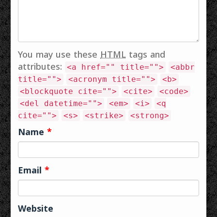
You may use these
HTML
tags and
attributes:
<a href="" title="">
<abbr
title="">
<acronym title="">
<b>
<blockquote cite="">
<cite>
<code>
<del datetime="">
<em>
<i>
<q
cite="">
<s>
<strike>
<strong>
Name
*
Email
*
Website