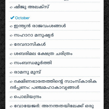
ഷിജു അലക്സ്
October
ഇന്ത്യൻ രാജവംശങ്ങൾ
സഹാറാ മനുഷ്യർ
ദേവദാസികൾ
ശബരിമല ക്ഷേത്ര ചരിത്രം
സംബന്ധമൂർത്തി
രാമനു മുമ്പ്
ദക്ഷിണഭാരതത്തിൻ്റെ സാംസ്കാരിക
ദർപ്പണം: പഞ്ചമഹാകാവ്യങ്ങൾ
പൊലിയന്ദ്രം
വോയേജർ: അനന്തതയിലേക്ക് ഒരു