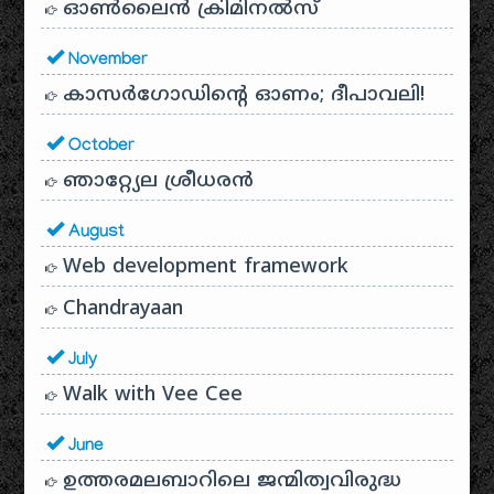
ഓൺലൈൻ ക്രിമിനൽസ്
November
കാസർഗോഡിൻ്റെ ഓണം; ദീപാവലി!
October
ഞാറ്റ്യേല ശ്രീധരൻ
August
Web development framework
Chandrayaan
July
Walk with Vee Cee
June
ഉത്തരമലബാറിലെ ജന്മിത്വവിരുദ്ധ