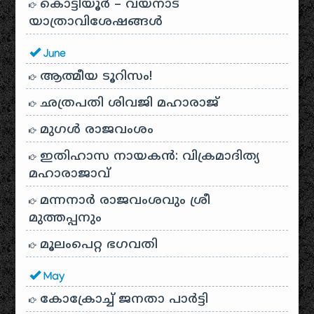
കൊട്ടിയൂർ – വയനാട്
യാത്രാവിശേഷങ്ങൾ
June
ആത്മീയ ടൂറിസം!
ഛത്രപതി ശിവജി മഹാരാജ്
മുഗൾ രാജവംശം
ഇതിഹാസ നായകൻ: വിക്രമാദിത്യ
മഹാരാജാവ്
മന്നനാർ രാജവംശവും ശ്രീ
മുത്തപ്പനും
മൂലംപെറ്റ ഭഗവതി
May
കോക്രോച്ച് ജനതാ പാർട്ടി