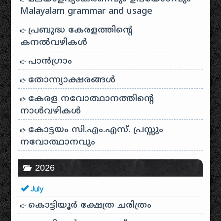
Malayalam grammar and usage
പ്രബുദ്ധ കേരളത്തിന്റെ
കനൽവഴികൾ
പാന്‍ഗ്രാം
തോന്ന്യാക്ഷരങ്ങള്‍
കേരള നവോത്ഥാനത്തിന്റെ
നാൾവഴികൾ
കോട്ടയം സി.എം.എസ്. പ്രസ്സും
നവോത്ഥാനവും
2026
July
കൊട്ടിയൂർ ക്ഷേത്ര ചരിത്രം