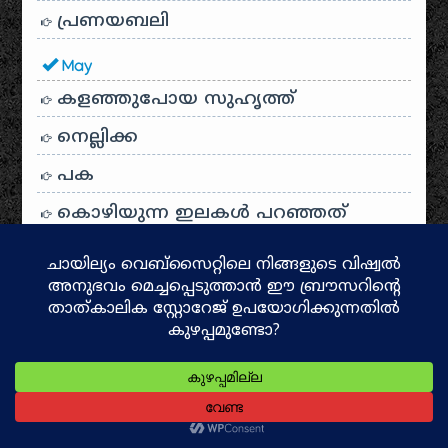
പ്രണയബലി
May
കളഞ്ഞുപോയ സുഹൃത്ത്
നെല്ലിക്ക
പക
കൊഴിയുന്ന ഇലകൾ പറഞ്ഞത്
സഖാവ്
നിപാ വൈറസ്
നിത്യപ്രാർത്ഥന
March
കൊട്ടിയൂർ വനസത്യാഗ്രഹം
സ്റ്റീഫൻ ഹോക്കിംങ്ങ്