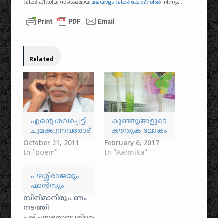
വിക്കിപീഡിയ സംരംഭമായ
മലയാളം വിക്കിക്വോട്‌സിൽ
നിന്നും..
Related
എന്റെ ശവപ്പെട്ടി
കുഞ്ഞുങ്ങളുടെ
ചുമക്കുന്നവരോട്!
കൗതുക ലോകം
October 21, 2011
February 6, 2017
In "poem"
In "Aatmika"
പഴശ്ശിരാജയും
ഫാന്‍‌സും
സിനിമാനിരൂപണം
നടത്തി
പരിചയമൊന്നുമില്ലാത്ത