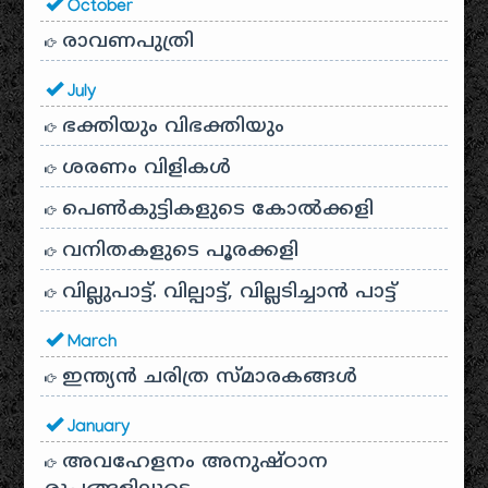
October
രാവണപുത്രി
July
ഭക്തിയും വിഭക്തിയും
ശരണം വിളികൾ
പെൺകുട്ടികളുടെ കോൽക്കളി
വനിതകളുടെ പൂരക്കളി
വില്ലുപാട്ട്. വില്പാട്ട്, വില്ലടിച്ചാൻ പാട്ട്
March
ഇന്ത്യൻ ചരിത്ര സ്മാരകങ്ങൾ
January
അവഹേളനം അനുഷ്ഠാന