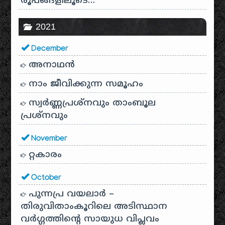
രൂപങ്ങളിലൂടെ…
2021
December
അനാഥന്‍
നാം ജീവിക്കുന്ന സമൂഹം
സ്വര്‍ണ്ണപ്രശ്‌നവും താംബൂല
പ്രശ്‌നവും
November
റ്റകാരം
October
പുന്നപ്ര വയലാർ –
തിരുവിതാംകൂറിലെ അടിസ്ഥാന
വർഗ്ഗത്തിന്റെ സായുധ വിപ്ലവം