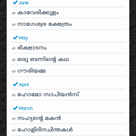
June
കാവേരിക്കുളം
നാഗേശ്വര ക്ഷേത്രം
May
ഭിക്ഷാടനം
ഒരു ബന്നിന്റെ കഥ
ഗൗരിയമ്മ
April
ഹോമോ സാപിയൻസ്
March
സഹ്യന്റെ മകൻ
ഹോളിദിനചിന്തകൾ