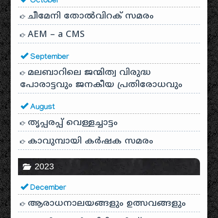
October
ചീമേനി തോൽവിറക് സമരം
AEM – a CMS
September
മലബാറിലെ ജന്മിത്വ വിരുദ്ധ
പോരാട്ടവും ജനകീയ പ്രതിരോധവും
August
തൃപ്പരപ്പ് വെള്ളച്ചാട്ടം
കാവുമ്പായി കർഷക സമരം
2023
December
ആരാധനാലയങ്ങളും ഉത്സവങ്ങളും