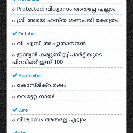
November
Protected: വിശ്വാസം അതല്ലേ എല്ലാം
ശ്രീ അഭയ ഹസ്ത ഗണപതി ക്ഷേത്രം
October
വി. എസ്. അച്യുതാനന്ദൻ
ഇന്ത്യൻ കമ്യൂണിസ്റ്റ് പാർട്ടിയുടെ
പിറവിക്ക് ഇന്ന് 100
September
കോസ്മിക്‌വർഷം
വെട്ടേറ്റ നായ!
June
വിശ്വാസം അതല്ലേ എല്ലാം