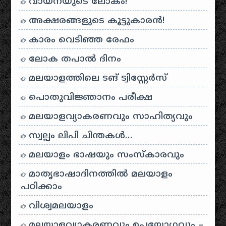
വായനയുടെ ലോകം!
അക്ഷരങ്ങളുടെ കൂട്ടുകാരൻ!
കാരം വെടിഞ്ഞ രേഫം
ലോക തപാൽ ദിനം
മലയാളത്തിലെ ടങ് ട്വിസ്റ്റേർസ്
പൊതുവിജ്ഞാനം പരീക്ഷ
മലയാളവ്യാകരണവും സാഹിത്യവും
സ്വല്പം ലിപി ചിന്തകൾ…
മലയാളം ഭാഷയും സംസ്കാരവും
മാതൃഭാഷാദിനത്തിൽ മലയാളം
പഠിക്കാം
വിശ്വമലയാളം
മലയാളവ്യാകരണവും ഉപയോഗവും –