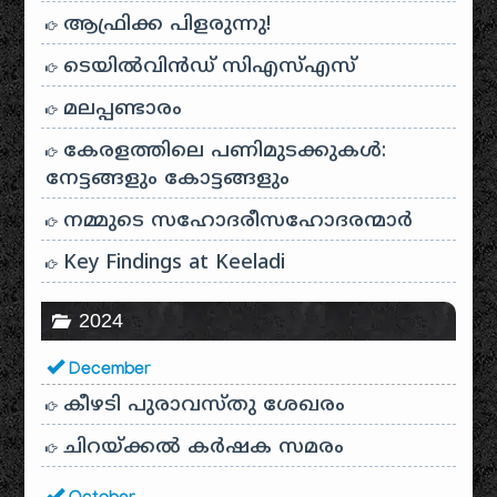
ആഫ്രിക്ക പിളരുന്നു!
ടെയിൽ‌വിൻഡ് സി‌എസ്‌എസ്
മലപ്പണ്ടാരം
കേരളത്തിലെ പണിമുടക്കുകൾ:
നേട്ടങ്ങളും കോട്ടങ്ങളും
നമ്മുടെ സഹോദരീസഹോദരന്മാർ
Key Findings at Keeladi
2024
December
കീഴടി പുരാവസ്തു ശേഖരം
ചിറയ്ക്കൽ കർഷക സമരം