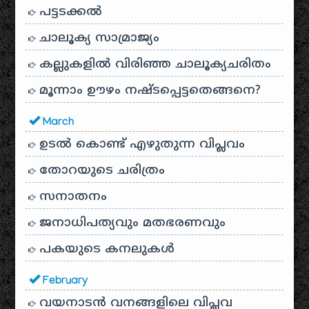
പട്ടടക്കൽ
ചാലൂക്യ സാമ്രാജ്യം
കല്ലുകളിൽ വിരിഞ്ഞ ചാലൂക്യചരിതം
മൂന്നാം ഊഴം നഷ്ടപ്പെട്ടതെങ്ങനെ?
March
ഉടൽ കൊണ്ട് എഴുതുന്ന വിപ്ലവം
തോറയുടെ ചരിത്രം
സനാതനം
ജനാധിപത്യവും മതഭരണവും
പകയുടെ കനലുകൾ
February
വയനാടൻ വനങ്ങളിലെ വിപ്ലവ