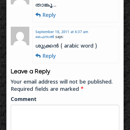
ഞാനൊരു മണ്ടന്‍‍!
താങ്കൂ…
അഭിനയത്തികവില്‍‍‍
Reply
അഗ്രഗണ്യരായ
ഒരുപാടു നടന്‍‍മാര്‍‍‍
പ്രത്യേകിച്ചൊന്നും
ചെയ്യാനില്ലാതെ
September 18, 2011 at 6:37 am
ഫൈസല്‍
says:
മുഖം
കാണിച്ചുപോകുന്നുണ്ട്
ശുക്ക്രന്‍ ( arabic word )
പഴശ്ശിരാജ എന്ന
ചിത്രത്തില്‍‍‍.
Reply
തിലകനും
നെടുമുടിവേണുവും
Leave a Reply
ക്യാപ്‍റ്റന്‍‍‍
രാജുവും…
Your email address will not be published.
Required fields are marked
*
Comment