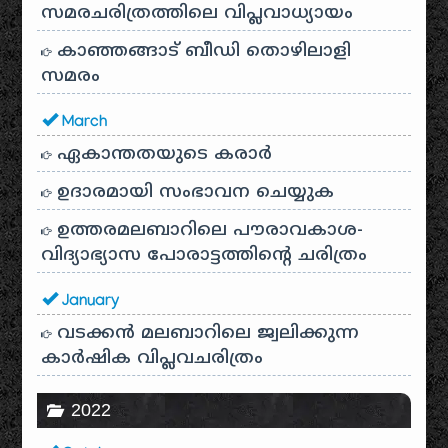
സമരചരിത്രത്തിലെ വിപ്ലവാധ്യായം
കാഞ്ഞങ്ങാട് ബീഡി തൊഴിലാളി
സമരം
March
ഏകാന്തതയുടെ കരാർ
ഉദാരമായി സംഭാവന ചെയ്യുക
ഉത്തരമലബാറിലെ പൗരാവകാശ-
വിദ്യാഭ്യാസ പോരാട്ടത്തിന്റെ ചരിത്രം
January
വടക്കൻ മലബാറിലെ ജ്വലിക്കുന്ന
കാർഷിക വിപ്ലവചരിത്രം
2022