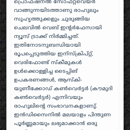
പ്രൊഫഷനൽ സോഫ്റ്റ്‌വെയർ
വാങ്ങുന്നയിടത്താണു രാഹുലും
സുഹൃത്തുക്കളും ചുരുങ്ങിയ
ചെലവിൽ വെബ് ഇന്റർഫേസായി
ന്യൂസ് ട്രാക്ക് നിർമ്മിച്ചത്.
ഇതിനോടനുബന്ധിയായി
രൂപപ്പെടുത്തിയ ഇന്സ്ക്രിപ്റ്റ്,
വെരിഫോണ്ട് സ്കീമുകൾ
ഉൾക്കൊള്ളിച്ച ടൈപ്പിങ്
ഉപകരണങ്ങൾ, ആസ്കി-
യുണീക്കോഡ് കൺവെർട്ടർ (കൗമുദി
കണ്‍വെർട്ടർ) എന്നിവയും
രാഹുലിന്റെ സംഭാവനകളാണു്.
ഇൻഡിസൈനിൽ മലയാളം പിന്തുണ
പൂർണ്ണമായും ലഭ്യമാക്കാൻ ഒരു