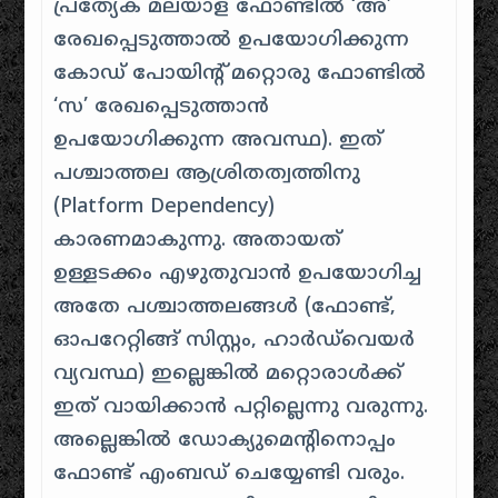
പ്രത്യേക മലയാള ഫോണ്ടിൽ ‘അ’
രേഖപ്പെടുത്താൽ ഉപയോഗിക്കുന്ന
കോഡ് പോയിന്റ് മറ്റൊരു ഫോണ്ടിൽ
‘സ’ രേഖപ്പെടുത്താൻ
ഉപയോഗിക്കുന്ന അവസ്ഥ). ഇത്
പശ്ചാത്തല ആശ്രിതത്വത്തിനു
(Platform Dependency)
കാരണമാകുന്നു. അതായത്
ഉള്ളടക്കം എഴുതുവാൻ ഉപയോഗിച്ച
അതേ പശ്ചാത്തലങ്ങൾ (ഫോണ്ട്,
ഓപറേറ്റിങ്ങ് സിസ്റ്റം, ഹാർഡ്‌വെയർ
വ്യവസ്ഥ) ഇല്ലെങ്കിൽ മറ്റൊരാൾക്ക്
ഇത് വായിക്കാൻ പറ്റില്ലെന്നു വരുന്നു.
അല്ലെങ്കിൽ ഡോക്യുമെന്റിനൊപ്പം
ഫോണ്ട് എംബഡ് ചെയ്യേണ്ടി വരും.