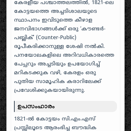
കേരളീയ പശ്ചാത്തലത്തിൽ, 1821-ലെ
കോട്ടയത്തെ അച്ചടിശാലയുടെ
സ്ഥാപനം ഇവിടുത്തെ കീഴാള
ജനവിഭാഗങ്ങൾക്ക് ഒരു ‘കൗണ്ടർ-
പബ്ലിക്’ (Counter-Public)
രൂപീകരിക്കാനുള്ള ശേഷി നൽകി.
പനയോലകളിലെ അറിവധികാരത്തെ
പേപ്പറും അച്ചടിയും ഉപയോഗിച്ച്
മറികടക്കുക വഴി, കേരളം ഒരു
പുതിയ സാമൂഹിക കരാറിലേക്ക്
പ്രവേശിക്കുകയായിരുന്നു.
ഉപസംഹാരം
1821-ൽ കോട്ടയം സി.എം.എസ്
പ്രസ്സിലൂടെ ആരംഭിച്ച ബൗദ്ധിക