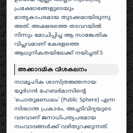
പ്രക്ഷോഭങ്ങളുടെയും
മാതൃകാപരമായ തുടക്കമായിരുന്നു
അത്. അക്ഷരത്തെ തടവറയിൽ
നിന്നും മോചിപ്പിച്ച ആ സാങ്കേതിക
വിപ്ലവമാണ് കേരളത്തെ
ആധുനികതയിലേക്ക് നയിച്ചത്.5
അക്കാദമിക വിശകലനം
സാമൂഹിക ശാസ്ത്രജ്ഞനായ
യൂർഗൻ ഹേബർമാസിന്റെ
‘പൊതുമണ്ഡലം’ (Public Sphere) എന്ന
സിദ്ധാന്ത പ്രകാരം, അച്ചടിവിദ്യയുടെ
വരവാണ് ജനാധിപത്യപരമായ
സംവാദങ്ങൾക്ക് വഴിതുറക്കുന്നത്.