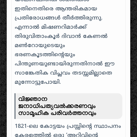
ഇതിനെതിരെ ആന്തരികമായ
പ്രതിരോധങ്ങൾ തീർത്തിരുന്നു.
എന്നാൽ മിഷണറിമാർക്ക്
തിരുവിതാംകൂർ ദിവാൻ കേണൽ
മൺറോയുടെയും
ഭരണകൂടത്തിന്റെയും
പിന്തുണയുണ്ടായിരുന്നതിനാൽ ഈ
സാങ്കേതിക വിപ്ലവം തടസ്സമില്ലാതെ
മുന്നോട്ടുപോയി.
വിജ്ഞാന
ജനാധിപത്യവൽക്കരണവും
സാമൂഹിക പരിവർത്തനവും
1821-ലെ കോട്ടയം പ്രസ്സിന്റെ സ്ഥാപനം
കേരളത്തിൽ ഒരു ‘അറിവിന്റെ