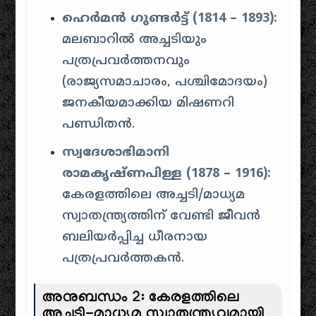
ഹെർമൻ ഗുണ്ടർട്ട് (1814 – 1893):
മലബാറിൽ അച്ചടിയും
പത്രപ്രവർത്തനവും
(രാജ്യസമാചാരം, പശ്ചിമോദയം)
ജനകീയമാക്കിയ മിഷണറി
പണ്ഡിതൻ.
സ്വദേശാഭിമാനി
രാമകൃഷ്ണപിള്ള (1878 – 1916):
കേരളത്തിലെ അച്ചടി/മാധ്യമ
സ്വാതന്ത്ര്യത്തിന് വേണ്ടി ജീവൻ
ബലിയർപ്പിച്ച ധീരനായ
പത്രപ്രവർത്തകൻ.
അനുബന്ധം 2: കേരളത്തിലെ
അച്ചടി-മാധ്യമ സ്വാതന്ത്ര്യവുമായി