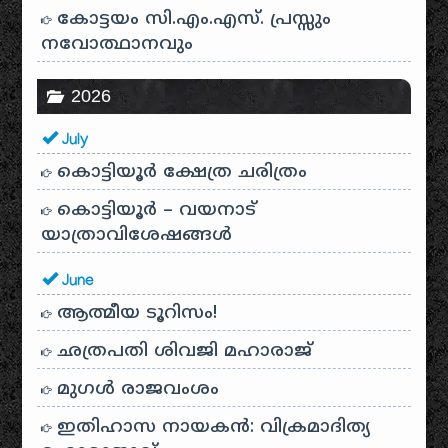
കോട്ടയം സി.എം.എസ്. പ്രസ്സും
നവോത്ഥാനവും
2026
July
കൊട്ടിയൂർ ക്ഷേത്ര ചരിത്രം
കൊട്ടിയൂർ – വയനാട്
യാത്രാവിശേഷങ്ങൾ
June
ആത്മീയ ടൂറിസം!
ഛത്രപതി ശിവജി മഹാരാജ്
മുഗൾ രാജവംശം
ഇതിഹാസ നായകൻ: വിക്രമാദിത്യ