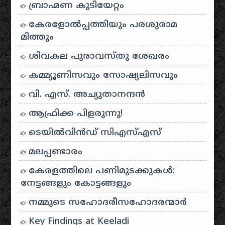
ബ്രാഹ്മണ കുടിയേറ്റം
കേരളോൽപ്പത്തിയും പരശുരാമ
മിത്തും
ശിവകല പുരാവസ്തു ശേഖരം
കമ്മ്യൂണിസവും സോഷ്യലിസവും
വി. എസ്. അച്യുതാനന്ദൻ
ആഫ്രിക്ക പിളരുന്നു!
ടെയിൽ‌വിൻഡ് സി‌എസ്‌എസ്
മലപ്പണ്ടാരം
കേരളത്തിലെ പണിമുടക്കുകൾ:
നേട്ടങ്ങളും കോട്ടങ്ങളും
നമ്മുടെ സഹോദരീസഹോദരന്മാർ
Key Findings at Keeladi