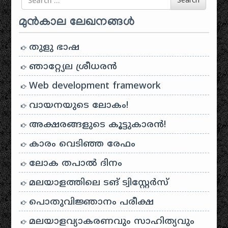
Search
മുൻകാല ലേഖനങ്ങൾ
തുളു ഭാഷ
ഞാറ്റ്യേല ശ്രീധരൻ
Web development framework
വായനയുടെ ലോകം!
അക്ഷരങ്ങളുടെ കൂട്ടുകാരൻ!
കാരം വെടിഞ്ഞ രേഫം
ലോക തപാൽ ദിനം
മലയാളത്തിലെ ടങ് ട്വിസ്റ്റേർസ്
പൊതുവിജ്ഞാനം പരീക്ഷ
മലയാളവ്യാകരണവും സാഹിത്യവും