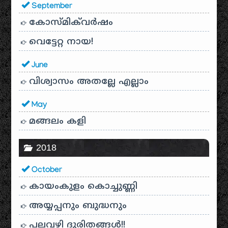
September
കോസ്മിക്‌വർഷം
വെട്ടേറ്റ നായ!
June
വിശ്വാസം അതല്ലേ എല്ലാം
May
മങ്ങലം കളി
2018
October
കായം‌കുളം കൊച്ചുണ്ണി
അയ്യപ്പനും ബുദ്ധനും
പലവഴി ദുരിതങ്ങൾ!!