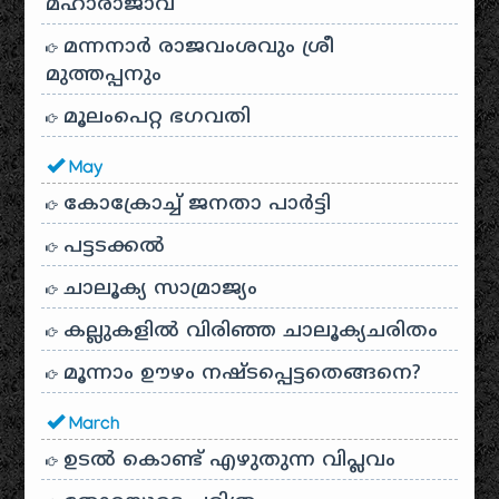
മഹാരാജാവ്
മന്നനാർ രാജവംശവും ശ്രീ
മുത്തപ്പനും
മൂലംപെറ്റ ഭഗവതി
May
കോക്രോച്ച് ജനതാ പാർട്ടി
പട്ടടക്കൽ
ചാലൂക്യ സാമ്രാജ്യം
കല്ലുകളിൽ വിരിഞ്ഞ ചാലൂക്യചരിതം
മൂന്നാം ഊഴം നഷ്ടപ്പെട്ടതെങ്ങനെ?
March
ഉടൽ കൊണ്ട് എഴുതുന്ന വിപ്ലവം