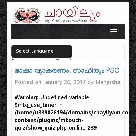
ചായില്യം
ആസുരതാളങ്ങൾക്കൊരാമുഖം
Skip to content
Toggle n
Powered by
Translate
Select your language
ഭാഷാ വ്യാകരണം, സാഹിത്യം PSC
Posted on
January 26, 2017
by
Manjusha
Warning
: Undefined variable
$mtq_use_timer in
/home/u889026194/domains/chayilyam.com/p
content/plugins/mtouch-
quiz/show_quiz.php
on line
239