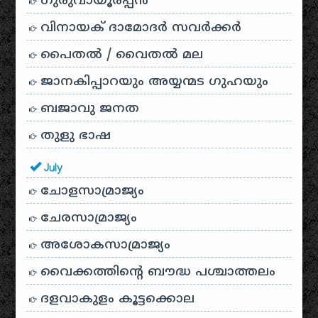
ഗുരുവായൂരപ്പൻ
വിനായക് ദാമോദർ സവർക്കർ
പൈതൽ / വൈതൽ മല
ജാനകിപ്പാറയും അയ്യന്മട ഗുഹയും
ബജാവു ജനത
തുളു ഭാഷ
July
ചോളസാമ്രാജ്യം
ചേരസാമ്രാജ്യം
അശോകസാമ്രാജ്യം
വൈക്കത്തിന്റെ ബൗദ്ധ പശ്ചാത്തലം
ദളവാകുളം കൂട്ടക്കൊല