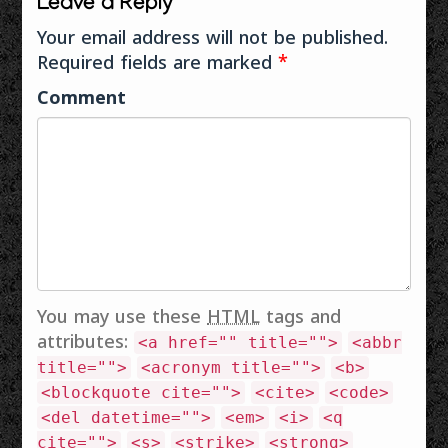
Leave a Reply
Your email address will not be published.
Required fields are marked
*
Comment
You may use these
HTML
tags and
attributes:
<a href="" title="">
<abbr
title="">
<acronym title="">
<b>
<blockquote cite="">
<cite>
<code>
<del datetime="">
<em>
<i>
<q
cite="">
<s>
<strike>
<strong>