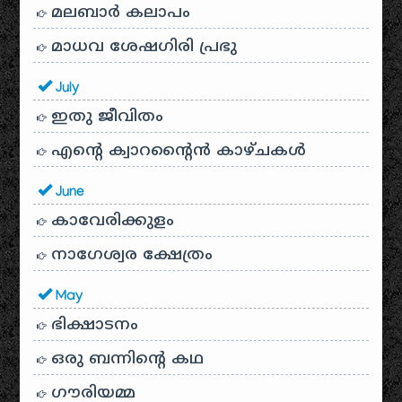
മലബാർ കലാപം
മാധവ ശേഷഗിരി പ്രഭു
July
ഇതു ജീവിതം
എന്റെ ക്വാറന്റൈൻ കാഴ്ചകൾ
June
കാവേരിക്കുളം
നാഗേശ്വര ക്ഷേത്രം
May
ഭിക്ഷാടനം
ഒരു ബന്നിന്റെ കഥ
ഗൗരിയമ്മ