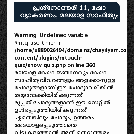
പ്രശ്‌നോത്തരി 11, ഭഷാ
വ്യാകരണം, മലയാള സാഹിത്യം
Warning
: Undefined variable
$mtq_use_timer in
/home/u889026194/domains/chayilyam.com/p
content/plugins/mtouch-
quiz/show_quiz.php
on line
360
മലയാള ഭാഷാ ജ്ഞാനവും ഭാഷാ
സാഹിത്യവിവരങ്ങളും അളക്കാനുള്ള
ചോദ്യങ്ങളാണ് ഈ ചോദ്യാവലിയിൽ
തയ്യാറാക്കിയിരിക്കുന്നത്.
മുപ്പത് ചോദ്യങ്ങളാണ് ഈ സെറ്റിൽ
ഉൾപ്പെടുത്തിയിരിക്കുന്നത്.
ഏതെങ്കിലും ചോദ്യം, ഉത്തരം
അടയാളപ്പെടുത്താതെ
വിട്ടുകളഞ്ഞാൽ അത് തെറ്റുത്തരം