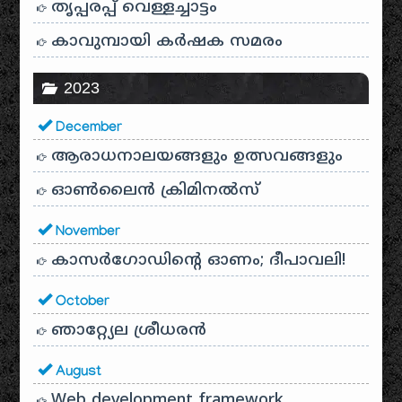
തൃപ്പരപ്പ് വെള്ളച്ചാട്ടം
കാവുമ്പായി കർഷക സമരം
2023
December
ആരാധനാലയങ്ങളും ഉത്സവങ്ങളും
ഓൺലൈൻ ക്രിമിനൽസ്
November
കാസർഗോഡിൻ്റെ ഓണം; ദീപാവലി!
October
ഞാറ്റ്യേല ശ്രീധരൻ
August
Web development framework