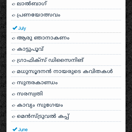
ലാൽബാഗ്
പ്രണയോത്സവം
July
ആരു ഞാനാകണം
കാട്ടുപൂവ്
ഗ്രാഫിക്സ് ഡിസൈനിങ്
മധുസൂദനൻ നായരുടെ കവിതകൾ
സുന്ദരകാണ്ഡം
സരസ്വതി
കാവ്യം സുഗേയം
മെന്‍സ്ട്രുവല്‍ കപ്പ്
June