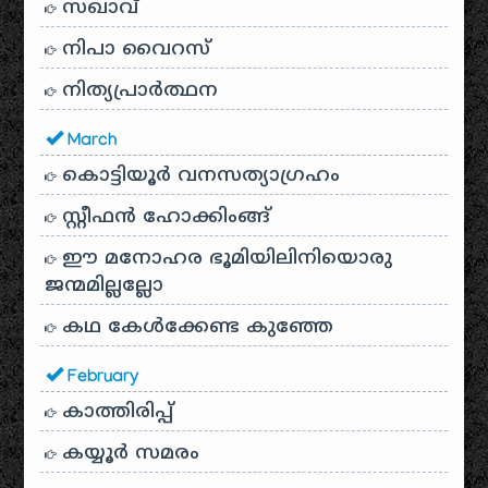
സഖാവ്
നിപാ വൈറസ്
നിത്യപ്രാർത്ഥന
March
കൊട്ടിയൂർ വനസത്യാഗ്രഹം
സ്റ്റീഫൻ ഹോക്കിംങ്ങ്
ഈ മനോഹര ഭൂമിയിലിനിയൊരു
ജന്മമില്ലല്ലോ
കഥ കേൾക്കേണ്ട കുഞ്ഞേ
February
കാത്തിരിപ്പ്
കയ്യൂർ സമരം