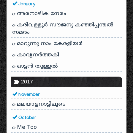
January
അരനാഴിക നേരം
കരിവള്ളൂർ സൗജന്യ കഞ്ഞിപ്പന്തൽ
സമരം
മാറുന്നു നാം കേരളീയർ
കാവ്യനര്‍ത്തകി
ഓട്ടൻ തുള്ളൽ
2017
November
മലയാളനാട്ടിലൂടെ
October
Me Too