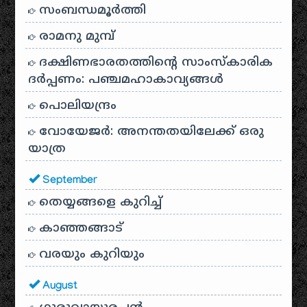
സംബന്ധമൂർത്തി
രാമനു മുമ്പ്
ദക്ഷിണഭാരതത്തിൻ്റെ സാംസ്കാരിക
ദർപ്പണം: പഞ്ചമഹാകാവ്യങ്ങൾ
പൊലിയന്ദ്രം
വോയേജർ: അനന്തതയിലേക്ക് ഒരു
യാത്ര
September
തെയ്യങ്ങളെ കുറിച്ച്
കാഞ്ഞങ്ങാട്
വരയും കുറിയും
August