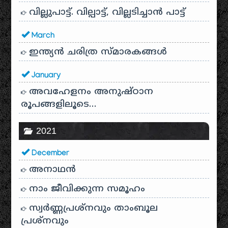
വില്ലുപാട്ട്. വില്പാട്ട്, വില്ലടിച്ചാൻ പാട്ട്
March
ഇന്ത്യൻ ചരിത്ര സ്മാരകങ്ങൾ
January
അവഹേളനം അനുഷ്ഠാന
രൂപങ്ങളിലൂടെ…
2021
December
അനാഥന്‍
നാം ജീവിക്കുന്ന സമൂഹം
സ്വര്‍ണ്ണപ്രശ്‌നവും താംബൂല
പ്രശ്‌നവും