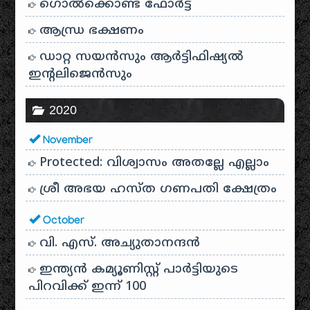
ഗൊൽക്കൊണ്ട ഫോർട്ട്
ആന്ധ്ര ഭക്ഷണം
ഡാറ്റ സയൻസും ആർട്ടിഫിഷ്യൽ
ഇൻ്റലിജെൻസും
2020
November
Protected: വിശ്വാസം അതല്ലേ എല്ലാം
ശ്രീ അഭയ ഹസ്ത ഗണപതി ക്ഷേത്രം
October
വി. എസ്. അച്യുതാനന്ദൻ
ഇന്ത്യൻ കമ്യൂണിസ്റ്റ് പാർട്ടിയുടെ
പിറവിക്ക് ഇന്ന് 100