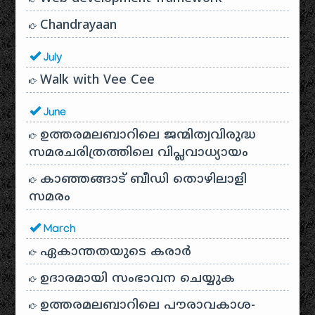
Chandrayaan
July
Walk with Vee Cee
June
ഉത്തരമലബാറിലെ ജന്മിത്വവിരുദ്ധ
സമരചരിത്രത്തിലെ വിപ്ലവാധ്യായം
കാഞ്ഞങ്ങാട് ബീഡി തൊഴിലാളി
സമരം
March
ഏകാന്തതയുടെ കരാർ
ഉദാരമായി സംഭാവന ചെയ്യുക
ഉത്തരമലബാറിലെ പൗരാവകാശ-