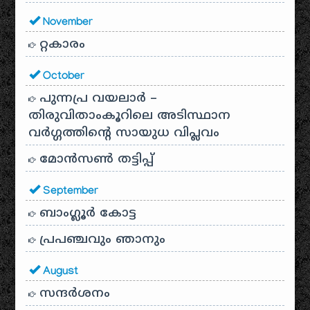
November
റ്റകാരം
October
പുന്നപ്ര വയലാർ –
തിരുവിതാംകൂറിലെ അടിസ്ഥാന
വർഗ്ഗത്തിന്റെ സായുധ വിപ്ലവം
മോൻസൺ തട്ടിപ്പ്
September
ബാംഗ്ലൂർ കോട്ട
പ്രപഞ്ചവും ഞാനും
August
സന്ദര്‍ശനം