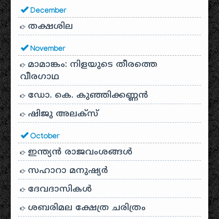
December
തക്ഷശില
November
മാമാങ്കം: നിളയുടെ തീരത്തെ
വീരഗാഥ
ഡോ. കെ. കുഞ്ഞിക്കണ്ണൻ
ഷിജു അലക്സ്
October
ഇന്ത്യൻ രാജവംശങ്ങൾ
സഹാറാ മനുഷ്യർ
ദേവദാസികൾ
ശബരിമല ക്ഷേത്ര ചരിത്രം