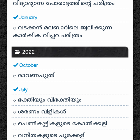
വിദ്യാഭ്യാസ പോരാട്ടത്തിന്റെ ചരിത്രം
January
വടക്കൻ മലബാറിലെ ജ്വലിക്കുന്ന
കാർഷിക വിപ്ലവചരിത്രം
2022
October
രാവണപുത്രി
July
ഭക്തിയും വിഭക്തിയും
ശരണം വിളികൾ
പെൺകുട്ടികളുടെ കോൽക്കളി
വനിതകളുടെ പൂരക്കളി