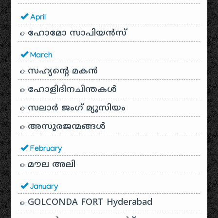
April
ഹോമോ സാപിയൻസ്
March
സഹ്യന്റെ മകൻ
ഹോളിദിനചിന്തകൾ
സലാർ ജംഗ് മ്യൂസിയം
അസുരജന്മങ്ങൾ
February
മൗല അലി
January
GOLCONDA FORT Hyderabad