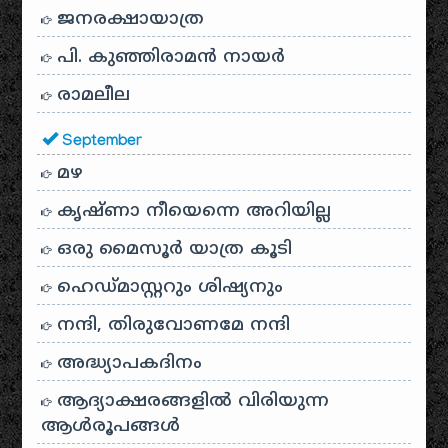
ജനരക്ഷായാത്ര
പി. കുഞ്ഞിരാമൻ നായർ
രാമലീല
September
മഴ
കൃഷ്ണാ നീയെന്നെ അറിയില്ല
ഒരു മൈസൂർ യാത്ര കൂടി
ഹെഡ്മാസ്റ്ററും ശിഷ്യനും
നന്ദി, തിരുവോണമേ നന്ദി
അദ്ധ്യാപകദിനം
ആദ്യാക്ഷരങ്ങളിൽ വിരിയുന്ന
ആൾരൂപങ്ങൾ