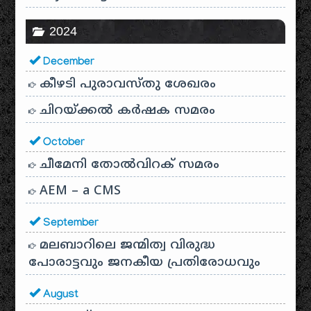
2024
December
കീഴടി പുരാവസ്തു ശേഖരം
ചിറയ്ക്കൽ കർഷക സമരം
October
ചീമേനി തോൽവിറക് സമരം
AEM – a CMS
September
മലബാറിലെ ജന്മിത്വ വിരുദ്ധ
പോരാട്ടവും ജനകീയ പ്രതിരോധവും
August