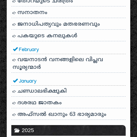
തോറയുടെ ചരിത്രം
സനാതനം
ജനാധിപത്യവും മതഭരണവും
പകയുടെ കനലുകൾ
February
വയനാടൻ വനങ്ങളിലെ വിപ്ലവ
സൂര്യന്മാർ
January
ചണ്ഡാലഭിക്ഷുകി
ദശരഥ ജാതകം
അഫ്സൽ ഖാനും 63 ഭാര്യമാരും
2025