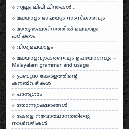
സ്വല്പം ലിപി ചിന്തകൾ…
മലയാളം ഭാഷയും സംസ്കാരവും
മാതൃഭാഷാദിനത്തിൽ മലയാളം
പഠിക്കാം
വിശ്വമലയാളം
മലയാളവ്യാകരണവും ഉപയോഗവും –
Malayalam grammar and usage
പ്രബുദ്ധ കേരളത്തിന്റെ
കനൽവഴികൾ
പാന്‍ഗ്രാം
തോന്ന്യാക്ഷരങ്ങള്‍
കേരള നവോത്ഥാനത്തിന്റെ
നാൾവഴികൾ