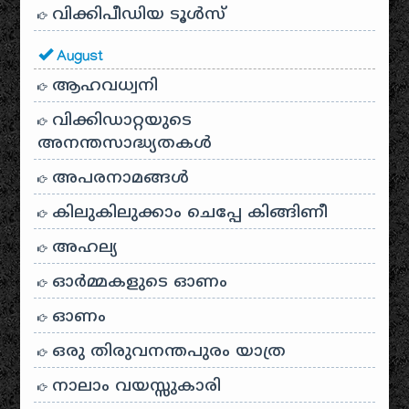
വിക്കിപീഡിയ ടൂൾസ്
August
ആഹവധ്വനി
വിക്കിഡാറ്റയുടെ
അനന്തസാദ്ധ്യതകള്‍
അപരനാമങ്ങൾ
കിലുകിലുക്കാം ചെപ്പേ കിങ്ങിണീ
അഹല്യ
ഓര്‍മ്മകളുടെ ഓണം
ഓണം
ഒരു തിരുവനന്തപുരം യാത്ര
നാലാം വയസ്സുകാരി