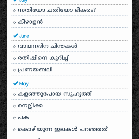
July
സതിയോ ചതിയോ ഭീകരം?
കീഴാളന്‍
June
വായനദിന ചിന്തകൾ
രതീഷിനെ കുറിച്ച്
പ്രണയബലി
May
കളഞ്ഞുപോയ സുഹൃത്ത്
നെല്ലിക്ക
പക
കൊഴിയുന്ന ഇലകൾ പറഞ്ഞത്