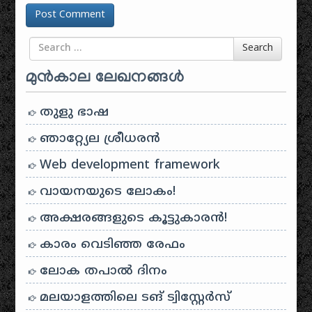
Search for
Search
മുൻകാല ലേഖനങ്ങൾ
തുളു ഭാഷ
ഞാറ്റ്യേല ശ്രീധരൻ
Web development framework
വായനയുടെ ലോകം!
അക്ഷരങ്ങളുടെ കൂട്ടുകാരൻ!
കാരം വെടിഞ്ഞ രേഫം
ലോക തപാൽ ദിനം
മലയാളത്തിലെ ടങ് ട്വിസ്റ്റേർസ്