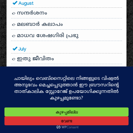
August
സന്ദര്‍ശനം
മലബാർ കലാപം
മാധവ ശേഷഗിരി പ്രഭു
July
ഇതു ജീവിതം
എന്റെ ക്വാറന്റൈൻ കാഴ്ചകൾ
June
കാവേരിക്കുളം
നാഗേശ്വര ക്ഷേത്രം
May
ഭിക്ഷാടനം