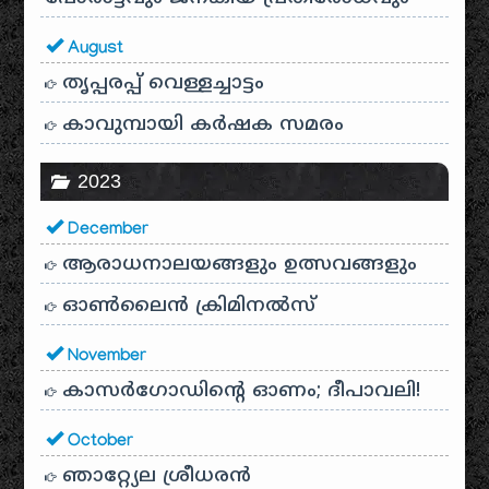
August
തൃപ്പരപ്പ് വെള്ളച്ചാട്ടം
കാവുമ്പായി കർഷക സമരം
2023
December
ആരാധനാലയങ്ങളും ഉത്സവങ്ങളും
ഓൺലൈൻ ക്രിമിനൽസ്
November
കാസർഗോഡിൻ്റെ ഓണം; ദീപാവലി!
October
ഞാറ്റ്യേല ശ്രീധരൻ