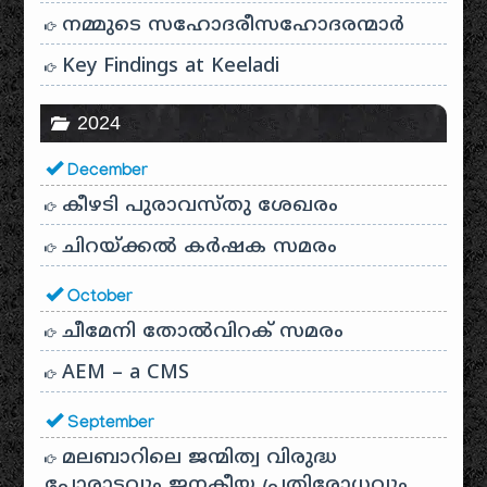
നമ്മുടെ സഹോദരീസഹോദരന്മാർ
Key Findings at Keeladi
2024
December
കീഴടി പുരാവസ്തു ശേഖരം
ചിറയ്ക്കൽ കർഷക സമരം
October
ചീമേനി തോൽവിറക് സമരം
AEM – a CMS
September
മലബാറിലെ ജന്മിത്വ വിരുദ്ധ
പോരാട്ടവും ജനകീയ പ്രതിരോധവും