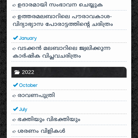
ഉദാരമായി സംഭാവന ചെയ്യുക
ഉത്തരമലബാറിലെ പൗരാവകാശ-
വിദ്യാഭ്യാസ പോരാട്ടത്തിന്റെ ചരിത്രം
January
വടക്കൻ മലബാറിലെ ജ്വലിക്കുന്ന
കാർഷിക വിപ്ലവചരിത്രം
2022
October
രാവണപുത്രി
July
ഭക്തിയും വിഭക്തിയും
ശരണം വിളികൾ