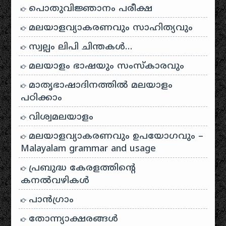
പൊതുവിജ്ഞാനം പരീക്ഷ
മലയാളവ്യാകരണവും സാഹിത്യവും
സ്വല്പം ലിപി ചിന്തകൾ…
മലയാളം ഭാഷയും സംസ്കാരവും
മാതൃഭാഷാദിനത്തിൽ മലയാളം
പഠിക്കാം
വിശ്വമലയാളം
മലയാളവ്യാകരണവും ഉപയോഗവും –
Malayalam grammar and usage
പ്രബുദ്ധ കേരളത്തിന്റെ
കനൽവഴികൾ
പാന്‍ഗ്രാം
തോന്ന്യാക്ഷരങ്ങള്‍