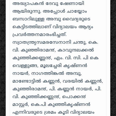
അദ്ധ്യാപകൻ ദേവു ഷേണായി
ആയിരുന്നു. അപ്പോൾ ചായ്യോം
ബസാറിലുള്ള അമ്പു വൈദ്യരുടെ
കെട്ടിടത്തിലാണ് വിദ്യാലയം ആദ്യം
പ്രവർത്തനമാരംഭിച്ചത്.
സ്വാതന്ത്ര്യസമരസേനാനി ചന്തു, കെ.
വി. കുഞ്ഞിരാമ൯, കാവുന്ദലക്കൽ
കുഞ്ഞിക്കണ്ണ൯, എം. വി. സി. പി കെ
വെള്ളുങ്ങ, മൂലച്ചേരി കൃഷ്ണൻ
നായർ, നാഗത്തിങ്കൽ അമ്പു,
മാണ്ടോട്ടിൽ കണ്ണൻ, വരയിൽ കണ്ണൻ,
കുഞ്ഞിരാമ൯, പി. കണ്ണൻ നായർ, പി.
വി. കുഞ്ഞിക്കണ്ണ൯, പൊക്ക൯
മാസ്റ്റർ, കെ.പി കുഞ്ഞികൃഷ്ണൻ
എന്നിവരുടെ ശ്രമം കൂടി വിദ്യാലയം