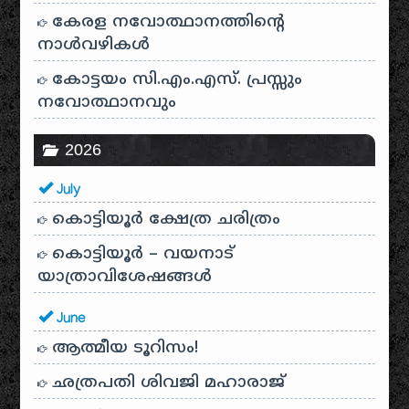
കേരള നവോത്ഥാനത്തിന്റെ
നാൾവഴികൾ
കോട്ടയം സി.എം.എസ്. പ്രസ്സും
നവോത്ഥാനവും
2026
July
കൊട്ടിയൂർ ക്ഷേത്ര ചരിത്രം
കൊട്ടിയൂർ – വയനാട്
യാത്രാവിശേഷങ്ങൾ
June
ആത്മീയ ടൂറിസം!
ഛത്രപതി ശിവജി മഹാരാജ്