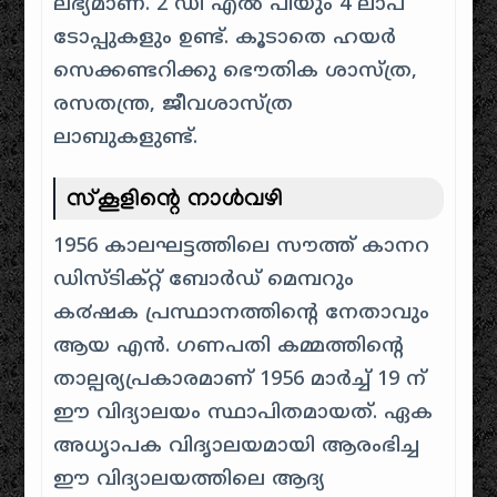
ലഭ്യമാണ്. 2 ഡി എൽ പിയും 4 ലാപ്
ടോപ്പുകളും ഉണ്ട്. കൂടാതെ ഹയർ
സെക്കണ്ടറിക്കു ഭൌതിക ശാസ്ത്ര,
രസതന്ത്ര, ജീവശാസ്ത്ര
ലാബുകളുണ്ട്.
സ്കൂളിന്റെ നാൾവഴി
1956 കാലഘട്ടത്തിലെ സൗത്ത് കാനറ
ഡിസ്ടിക്റ്റ് ബോർഡ് മെമ്പറും
ക൪ഷക പ്രസ്ഥാനത്തിന്റെ നേതാവും
ആയ എൻ. ഗണപതി കമ്മത്തിന്റെ
താല്പര്യപ്രകാരമാണ് 1956 മാർച്ച് 19 ന്
ഈ വിദ്യാലയം സ്ഥാപിതമായത്. ഏക
അധൃാപക വിദൃാലയമായി ആരംഭിച്ച
ഈ വിദ്യാലയത്തിലെ ആദ്യ