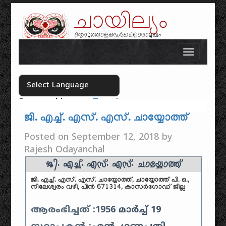
ചായില്യം
ആസുരതാളങ്ങൾക്കൊരാമുഖം
Skip to content
Toggle n
Powered by
Translate
Select your language
ജി. എച്ച്. എസ്. എസ്. ചായ്യോത്ത്
Posted on
September 12, 2018
by
Rajesh Odayanchal
ജി. എച്ച്. എസ്. എസ്. ചായ്യോത്ത്
ജി. എച്ച്. എസ്. എസ്. ചായ്യോത്ത്, ചായ്യോത്ത് പി. ഒ.,
നീലേശ്വരം വഴി, പിൻ 671314, കാസർഗോഡ് ജില്ല
ആരംഭിച്ചത്
:1956 മാർച്ച് 19