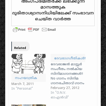
അംഗപരിമിതർക്ക് ലഭിക്കുന്ന
മാസത്തുക
ദുരിതാശ്വാസനിധിയിലേക്ക് സംഭാവന
ചെയ്ത വാർത്ത
Related
ദേവരാഗഗീതികൾ!!
ദേവരാജൻ മാസ്റ്റർ
സംഗീതം നൽകിയ
സിനിമാഗാനങ്ങൾ!!
സഹയാത്രിക
No ഗാനം സിനിമ
ഗാനരചിതാവ് ഗാനം
March 7, 2011
ആലപിച്ചത് 1 ആ
February 27, 2012
In "Personal"
മലര്‍ പൊയ്കയില്‍
In "O.N.V.
കാലം മാറുന്നു
ഓഎൻവി"
ഒ.എന്‍.വി. കുറുപ്പ്