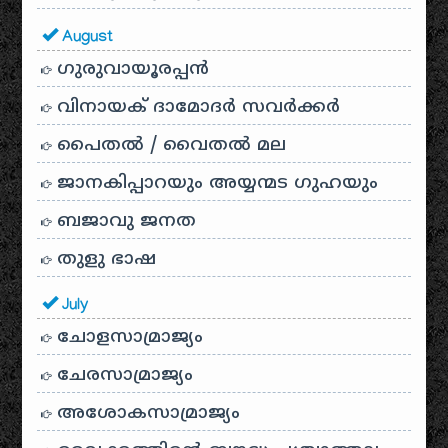
August
ഗുരുവായൂരപ്പൻ
വിനായക് ദാമോദർ സവർക്കർ
പൈതൽ / വൈതൽ മല
ജാനകിപ്പാറയും അയ്യന്മട ഗുഹയും
ബജാവു ജനത
തുളു ഭാഷ
July
ചോളസാമ്രാജ്യം
ചേരസാമ്രാജ്യം
അശോകസാമ്രാജ്യം