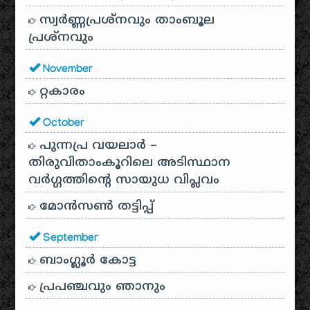
സ്വര്‍ണ്ണപ്രശ്‌നവും താംബൂല
പ്രശ്‌നവും
November
റ്റകാരം
October
പുന്നപ്ര വയലാർ –
തിരുവിതാംകൂറിലെ അടിസ്ഥാന
വർഗ്ഗത്തിന്റെ സായുധ വിപ്ലവം
മോൻസൺ തട്ടിപ്പ്
September
ബാംഗ്ലൂർ കോട്ട
പ്രപഞ്ചവും ഞാനും