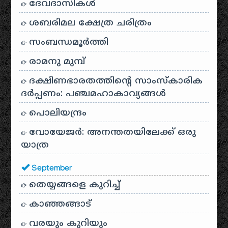
ദേവദാസികൾ
ശബരിമല ക്ഷേത്ര ചരിത്രം
സംബന്ധമൂർത്തി
രാമനു മുമ്പ്
ദക്ഷിണഭാരതത്തിൻ്റെ സാംസ്കാരിക
ദർപ്പണം: പഞ്ചമഹാകാവ്യങ്ങൾ
പൊലിയന്ദ്രം
വോയേജർ: അനന്തതയിലേക്ക് ഒരു
യാത്ര
September
തെയ്യങ്ങളെ കുറിച്ച്
കാഞ്ഞങ്ങാട്
വരയും കുറിയും