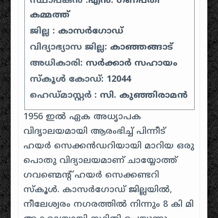
സ്ഥാപകൻ
:എൻ. ഗണപതി
കമ്മത്ത്
ജില്ല
: കാസർഗോഡ്
വിദ്യാഭ്യാസ ജില്ല
: കാഞ്ഞങ്ങാട്
അധികാരി
: സർക്കാർ സഹായം
സ്കൂൾ കോഡ്
: 12044
ഹെഡ്മാസ്റ്റർ
: സി. കുഞ്ഞിരാമൻ
1956 ഇൽ ഏക അധൃാപക
വിദൃാലയമായി ആരംഭിച്ച് പിന്നീട്
ഹയർ സെക്കൻഡറിയായി മാറിയ ഒരു
പൊതു വിദ്യാലയമാണ് ചായ്യോത്ത്
ഗവണ്മെന്റ് ഹയർ സെക്കണ്ടറി
സ്കൂൾ. കാസർഗോഡ് ജില്ലയിൽ,
നീലേശ്വരം നഗരത്തിൽ നിന്നും 8 കി മി