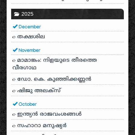
2025
December
തക്ഷശില
November
മാമാങ്കം: നിളയുടെ തീരത്തെ
വീരഗാഥ
ഡോ. കെ. കുഞ്ഞിക്കണ്ണൻ
ഷിജു അലക്സ്
October
ഇന്ത്യൻ രാജവംശങ്ങൾ
സഹാറാ മനുഷ്യർ