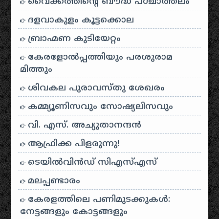
വൈക്കത്തിന്റെ ബൗദ്ധ പശ്ചാത്തലം
ദളവാകുളം കൂട്ടക്കൊല
ബ്രാഹ്മണ കുടിയേറ്റം
കേരളോൽപ്പത്തിയും പരശുരാമ
മിത്തും
ശിവകല പുരാവസ്തു ശേഖരം
കമ്മ്യൂണിസവും സോഷ്യലിസവും
വി. എസ്. അച്യുതാനന്ദൻ
ആഫ്രിക്ക പിളരുന്നു!
ടെയിൽ‌വിൻഡ് സി‌എസ്‌എസ്
മലപ്പണ്ടാരം
കേരളത്തിലെ പണിമുടക്കുകൾ:
നേട്ടങ്ങളും കോട്ടങ്ങളും