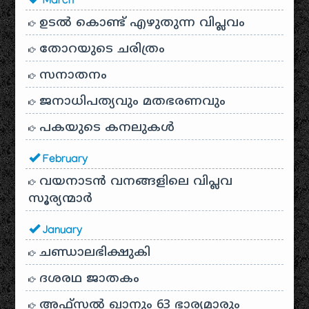
March
ഉടൽ കൊണ്ട് എഴുതുന്ന വിപ്ലവം
തോറയുടെ ചരിത്രം
സനാതനം
ജനാധിപത്യവും മതഭരണവും
പകയുടെ കനലുകൾ
February
വയനാടൻ വനങ്ങളിലെ വിപ്ലവ
സൂര്യന്മാർ
January
ചണ്ഡാലഭിക്ഷുകി
ദശരഥ ജാതകം
അഫ്സൽ ഖാനും 63 ഭാര്യമാരും