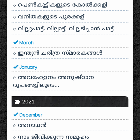
പെൺകുട്ടികളുടെ കോൽക്കളി
വനിതകളുടെ പൂരക്കളി
വില്ലുപാട്ട്. വില്പാട്ട്, വില്ലടിച്ചാൻ പാട്ട്
March
ഇന്ത്യൻ ചരിത്ര സ്മാരകങ്ങൾ
January
അവഹേളനം അനുഷ്ഠാന
രൂപങ്ങളിലൂടെ…
2021
December
അനാഥന്‍
നാം ജീവിക്കുന്ന സമൂഹം