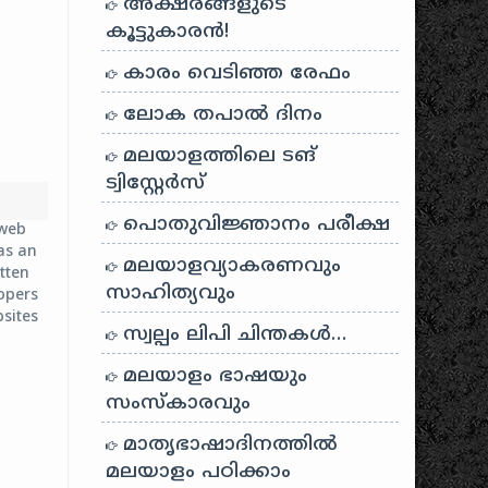
അക്ഷരങ്ങളുടെ
കൂട്ടുകാരൻ!
കാരം വെടിഞ്ഞ രേഫം
ലോക തപാൽ ദിനം
മലയാളത്തിലെ ടങ്
ട്വിസ്റ്റേർസ്
പൊതുവിജ്ഞാനം പരീക്ഷ
web
as an
മലയാളവ്യാകരണവും
tten
സാഹിത്യവും
lopers
bsites
സ്വല്പം ലിപി ചിന്തകൾ…
es a
മലയാളം ഭാഷയും
ions,
സംസ്കാരവും
fined
ctices.
മാതൃഭാഷാദിനത്തിൽ
മലയാളം പഠിക്കാം