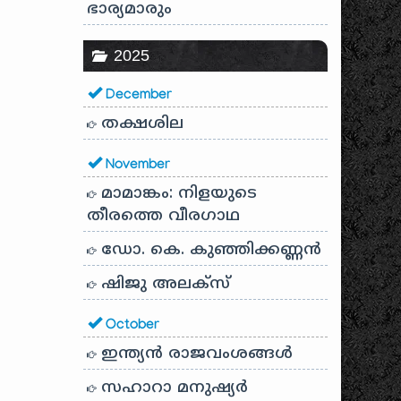
ഭാര്യമാരും
2025
December
തക്ഷശില
November
മാമാങ്കം: നിളയുടെ
തീരത്തെ വീരഗാഥ
ഡോ. കെ. കുഞ്ഞിക്കണ്ണൻ
ഷിജു അലക്സ്
October
ഇന്ത്യൻ രാജവംശങ്ങൾ
സഹാറാ മനുഷ്യർ