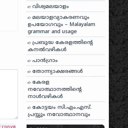
വിശ്വമലയാളം
മലയാളവ്യാകരണവും
ഉപയോഗവും – Malayalam
grammar and usage
പ്രബുദ്ധ കേരളത്തിന്റെ
കനൽവഴികൾ
പാന്‍ഗ്രാം
തോന്ന്യാക്ഷരങ്ങള്‍
കേരള
നവോത്ഥാനത്തിന്റെ
നാൾവഴികൾ
കോട്ടയം സി.എം.എസ്.
പ്രസ്സും നവോത്ഥാനവും
cronym