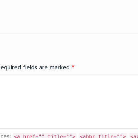
Required fields are marked
*
utes:
<a href="" title="">
<abbr title="">
<a