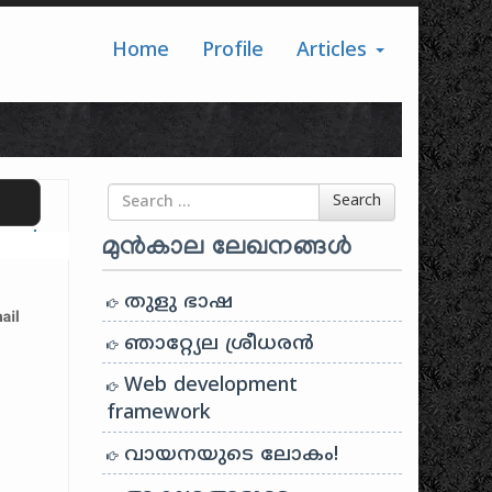
Home
Profile
Articles
Search for
Search
ranslate
മുൻകാല ലേഖനങ്ങൾ
തുളു ഭാഷ
ഞാറ്റ്യേല ശ്രീധരൻ
Web development
framework
വായനയുടെ ലോകം!