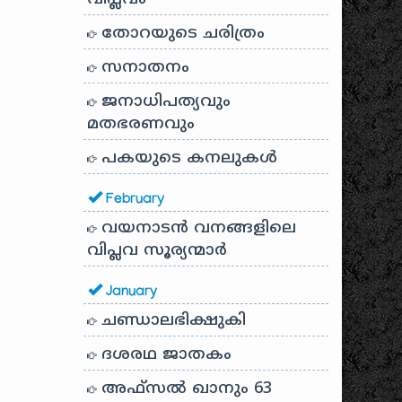
തോറയുടെ ചരിത്രം
സനാതനം
ജനാധിപത്യവും
മതഭരണവും
പകയുടെ കനലുകൾ
February
വയനാടൻ വനങ്ങളിലെ
വിപ്ലവ സൂര്യന്മാർ
January
ചണ്ഡാലഭിക്ഷുകി
ദശരഥ ജാതകം
അഫ്സൽ ഖാനും 63