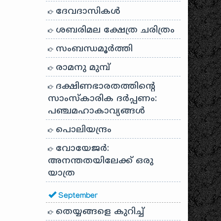
ദേവദാസികൾ
ശബരിമല ക്ഷേത്ര ചരിത്രം
സംബന്ധമൂർത്തി
രാമനു മുമ്പ്
ദക്ഷിണഭാരതത്തിൻ്റെ
സാംസ്കാരിക ദർപ്പണം:
പഞ്ചമഹാകാവ്യങ്ങൾ
പൊലിയന്ദ്രം
വോയേജർ:
അനന്തതയിലേക്ക് ഒരു
യാത്ര
September
തെയ്യങ്ങളെ കുറിച്ച്