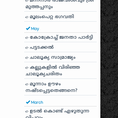
മന്നനാർ രാജവംശവും ശ്രീ
മുത്തപ്പനും
മൂലംപെറ്റ ഭഗവതി
May
കോക്രോച്ച് ജനതാ പാർട്ടി
പട്ടടക്കൽ
ചാലൂക്യ സാമ്രാജ്യം
കല്ലുകളിൽ വിരിഞ്ഞ
ചാലൂക്യചരിതം
മൂന്നാം ഊഴം
നഷ്ടപ്പെട്ടതെങ്ങനെ?
March
ഉടൽ കൊണ്ട് എഴുതുന്ന
വിപ്ലവം