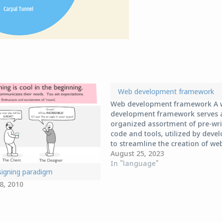
Web development framework
Web development framework A 
development framework serves 
organized assortment of pre-wri
code and tools, utilized by deve
to streamline the creation of we
and web applications. It furnish
August 25, 2023
foundation and structure for
In "language"
igning paradigm
constructing web-based applicat
presenting a collection of prede
8, 2010
functions, libraries, and best pra
These…