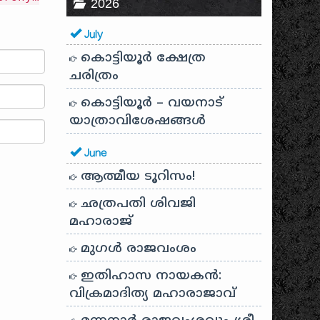
2026
July
കൊട്ടിയൂർ ക്ഷേത്ര
ചരിത്രം
കൊട്ടിയൂർ – വയനാട്
യാത്രാവിശേഷങ്ങൾ
June
ആത്മീയ ടൂറിസം!
ഛത്രപതി ശിവജി
മഹാരാജ്
മുഗൾ രാജവംശം
ഇതിഹാസ നായകൻ:
വിക്രമാദിത്യ മഹാരാജാവ്