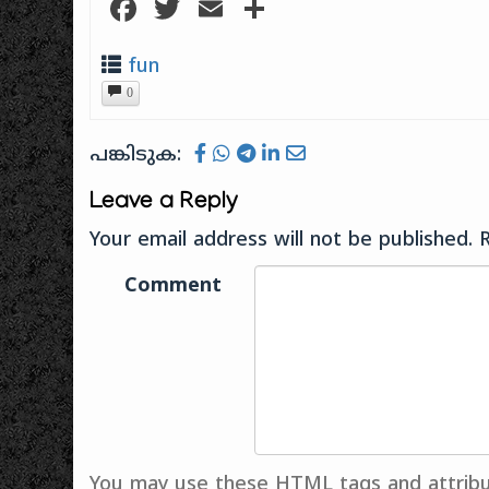
Facebook
Twitter
Email
Share
fun
0
പങ്കിടുക:
Leave a Reply
Your email address will not be published.
Comment
You may use these
HTML
tags and attrib