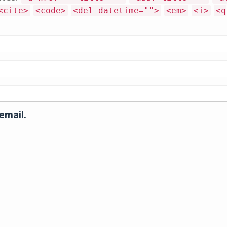
<cite>
<code>
<del datetime="">
<em>
<i>
<q
email.