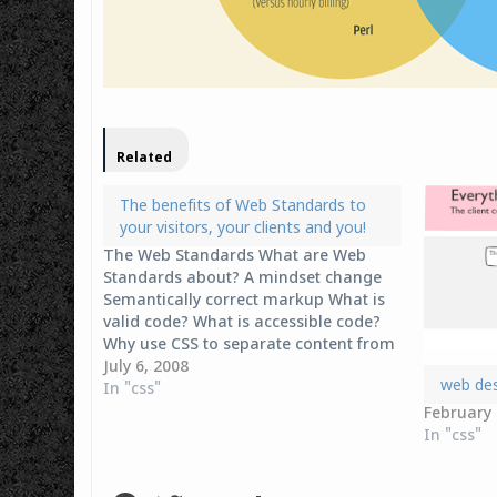
Related
The benefits of Web Standards to
your visitors, your clients and you!
The Web Standards What are Web
Standards about? A mindset change
Semantically correct markup What is
valid code? What is accessible code?
Why use CSS to separate content from
presentation? A CSS based site in
July 6, 2008
web des
action How do your VISITORS benefit
In "css"
from Web Standards? How do your
February 
CLIENTS benefit from…
In "css"