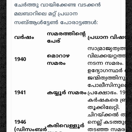
ചേർത്തു വായിക്കേണ്ട വടക്കൻ
മലബാറിലെ മറ്റ് പ്രധാന
സബ്ആൾട്ടേൺ പോരാട്ടങ്ങൾ:
സമരത്തിന്റെ
വർഷം
പ്രധാന വിഷയ
പേര്
സാമ്രാജ്യത്വത്ത
മൊറാഴ
വിലക്കയറ്റത്ത
1940
സമരം
നടന്ന സമരം. 
ഉദ്യോഗസ്ഥർ കൊല്
ജന്മിത്വത്തിനും
പോലീസിനുമെ
1941
കയ്യൂർ സമരം
പ്രക്ഷോഭം. 194
കർഷകരെ ബ്രിട്
തൂക്കിലേറ്റി.
ചിറയ്ക്കൽ തമ്
1946
നെല്ല് കടത്തുന്ന
കരിവെള്ളൂർ
(ഡിസംബർ
തടഞ്ഞ സമരം.