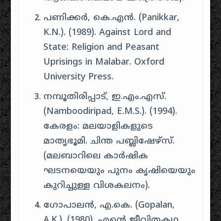
പണിക്കർ, കെ.എൻ. (Panikkar,
K.N.). (1989).
Against Lord and
State: Religion and Peasant
Uprisings in Malabar
. Oxford
University Press.
നമ്പൂതിരിപ്പാട്, ഇ.എം.എസ്.
(Namboodiripad, E.M.S.). (1994).
കേരളം: മലയാളികളുടെ
മാതൃഭൂമി
. ചിന്ത പബ്ലിഷേഴ്സ്.
(മലബാറിലെ കാർഷിക
ഘടനയെയും പുനം കൃഷിയെയും
കുറിച്ചുള്ള വിശകലനം).
ഗോപാലൻ, എ.കെ. (Gopalan,
A.K.). (1980).
എന്റെ ജീവിതകഥ
.