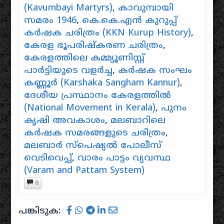
(Kavumbayi Martyrs)
,
കാവുമ്പായി
ദേവസ്വത്തിന്റെ
ചൂഷണങ്ങൾക്കുമെതിരെ
സമരം 1946
,
കെ.കെ.എൻ കുറുപ്പ്
കർഷക
കർഷക ചരിത്രം (KKN Kurup History)
,
സംഘത്തിന്റെയും
കേരള ഭൂപരിഷ്കരണ ചരിത്രം
,
കമ്മ്യൂണിസ്റ്റ്
കേരളത്തിലെ കമ്മ്യൂണിസ്റ്റ്
പാർട്ടിയുടെയും
നേതൃത്വത്തിൽ
പാർട്ടിയുടെ വളർച്ച
,
കർഷക സംഘം
നടന്ന
കണ്ണൂർ (Karshaka Sangham Kannur)
,
ഐതിഹാസികമായ
ദേശീയ പ്രസ്ഥാനം കേരളത്തിൽ
പോരാട്ടമായിരുന്നു
(National Movement in Kerala)
,
പുനം
ഇത്¹. കാട്ടിൽ കയറി
വിറകും
കൃഷി അവകാശം
,
മലബാറിലെ
വനവിഭവങ്ങളും…
കർഷക സമരങ്ങളുടെ ചരിത്രം
,
മലബാർ സ്പെഷ്യൽ പോലീസ്
വെടിവെപ്പ്
,
വാരം പാട്ടം വ്യവസ്ഥ
(Varam and Pattam System)
0
പങ്കിടുക: