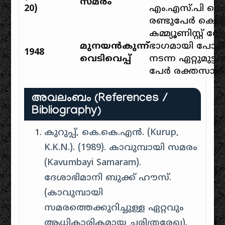
സമരം
20)
എം.എസ്.പി വെട
രണ്ടുപേർ കൊല്ലപ്
കമ്മ്യൂണിസ്റ്റ് വേ
മുനയൻകുന്ന്
ഭാഗമായി പോല
1948
വെടിവെപ്പ്
നടന്ന ഏറ്റുമുട്
പേർ രക്തസാക്
അവലംബം (References /
Bibliography)
കുറുപ്പ്, കെ.കെ.എൻ. (Kurup,
K.K.N.). (1989).
കാവുമ്പായി സമരം
(Kavumbayi Samaram)
.
ദേശാഭിമാനി ബുക്ക് ഹൗസ്.
(കാവുമ്പായി
സമരത്തെക്കുറിച്ചുള്ള ഏറ്റവും
ആധികാരികമായ ചരിത്രരേഖ).