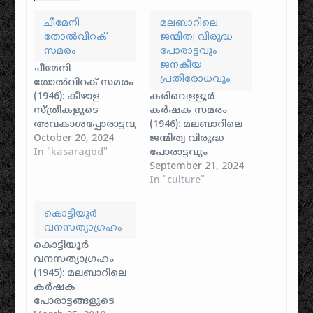
ചീമേനി
മലബാറിലെ
തോൽവിറക്
ജന്മിത്വ വിരുദ്ധ
സമരം
പോരാട്ടവും
ജനകീയ
ചീമേനി
പ്രതിരോധവും
തോൽവിറക് സമരം
(1946): കീഴാള
കരിവെള്ളൂർ
സ്ത്രീകളുടെ
കർഷക സമരം
അവകാശപ്പോരാട്ടവും
(1946): മലബാറിലെ
കാർഷിക വിപ്ലവവും
October 20, 2024
ജന്മിത്വ വിരുദ്ധ
- ഒരു ചരിത്ര
In "kasaragod"
പോരാട്ടവും
വിശകലനം
ജനകീയ
September 21, 2024
കേരളത്തിന്റെ
പ്രതിരോധവും - ഒരു
In "culture"
കാർഷിക സമര
സമഗ്ര ചരിത്ര
ചരിത്രത്തിൽ,
വിശകലനം
കൊട്ടിയൂർ
പ്രത്യേകിച്ചും സ്ത്രീ
കേരളത്തിലെ
വനസത്യാഗ്രഹം
മുന്നേറ്റങ്ങളുടെ
കർഷക
കൊട്ടിയൂർ
നാൾവഴിയിൽ
പ്രസ്ഥാനങ്ങളുടെ
വനസത്യാഗ്രഹം
സമാനതകളില്ലാത്ത
ചരിത്രത്തിൽ
(1945): മലബാറിലെ
ഒരു അധ്യായമാണ്
ഏറ്റവും ധീരവും
കർഷക
1946-ൽ ഉത്തര
രക്തരൂക്ഷിതവുമായ
പോരാട്ടങ്ങളുടെ
മലബാറിലെ
ഒരു അധ്യായമാണ്