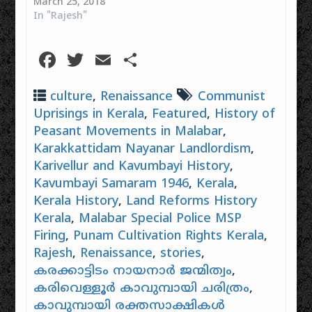
ചരിത്രപരമായ
March 25, 2018
(ഇന്നത്തെ
1946 ഡിസംബർ 20-
വിശകലനം
In "Rajesh"
കാസർഗോഡ് ജില്ല)
ന് (മലയാള മാസം
ആമുഖം ഉത്തര
ചീമേനിയിൽ നടന്ന
1122 ധനു 5)
മലബാറിലെ
'തോൽവിറക്
വടക്കൻ
Facebook
Twitter
Email
Share
കർഷകരുടെ
സമരം'.
മലബാറിലെ
ജീവൽപ്രശ്നങ്ങളെ
സമൂഹത്തിലെ
കരിവെള്ളൂരിൽ
മുൻനിർത്തി 1945-
ഏറ്റവും
നടന്ന കർഷക
culture
,
Renaissance
Communist
ൽ നടന്ന
അടിത്തട്ടിലുള്ള,
സമരം. രണ്ടാം
Uprisings in Kerala
,
Featured
,
History of
ചരിത്രപ്രസിദ്ധമായ
കടുത്ത ദാരിദ്ര്യം
ലോകമഹായുദ്ധത്തിന്
ഒരു ജനകീയ
Peasant Movements in Malabar
,
അനുഭവിച്ചിരുന്ന
ശേഷം മലബാറിനെ
പ്രക്ഷോഭമാണ്
കർഷകത്തൊഴിലാളി
വിഴുങ്ങിയ കൊടിയ
Karakkattidam Nayanar Landlordism
,
കൊട്ടിയൂർ
സ്ത്രീകൾ
ഭക്ഷ്യക്ഷാമത്തിന്റെ
Karivellur and Kavumbayi History
,
വനസത്യാഗ്രഹം.
തങ്ങളുടെ
പശ്ചാത്തലത്തിൽ,
Kavumbayi Samaram 1946
,
Kerala
,
ബ്രിട്ടീഷ് ഭരണത്തിൻ
അടിസ്ഥാന
പൂഴ്ത്തിവെച്ച നെല്ല്
കീഴിൽ മലബാറിൽ
Kerala History
,
Land Reforms History
ജീവിതാവശ്യങ്ങൾ
കടത്താനുള്ള
നിലനിന്നിരുന്ന
സംരക്ഷിക്കുന്നതിനായി
ജന്മിയുടെ…
Kerala
,
Malabar Special Police MSP
കൊടിയ
ജന്മിത്വത്തിനും
Firing
,
Punam Cultivation Rights Kerala
,
ജന്മിത്തത്തിനും,
ബ്രിട്ടീഷ്
Rajesh
,
Renaissance
,
stories
,
വനഭൂമിക്ക് മേലുള്ള
ഭരണകൂടത്തിനുമെതിരെ
സാധാരണക്കാരുടെ
കരക്കാട്ടിടം നായനാർ ജന്മിത്വം
,
നടത്തിയ…
അവകാശങ്ങൾ
കരിവെള്ളൂർ കാവുമ്പായി ചരിത്രം
,
നിഷേധിച്ച
കാവുമ്പായി രക്തസാക്ഷികൾ
കൊട്ടിയൂർ