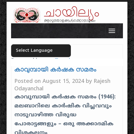
ചായില്യം
ആസുരതാളങ്ങൾക്കൊരാമുഖം
Skip to content
Toggle n
Powered by
Translate
Select your language
കാവുമ്പായി കർഷക സമരം
Posted on
August 15, 2024
by
Rajesh
Odayanchal
കാവുമ്പായി കർഷക സമരം (1946):
മലബാറിലെ കാർഷിക വിപ്ലവവും
നാടുവാഴിത്ത വിരുദ്ധ
പോരാട്ടങ്ങളും – ഒരു അക്കാദമിക
വിശകലനം