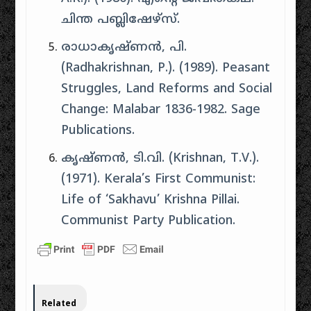
ചിന്ത പബ്ലിഷേഴ്സ്.
രാധാകൃഷ്ണൻ, പി.
(Radhakrishnan, P.). (1989).
Peasant
Struggles, Land Reforms and Social
Change: Malabar 1836-1982
. Sage
Publications.
കൃഷ്ണൻ, ടി.വി. (Krishnan, T.V.).
(1971).
Kerala’s First Communist:
Life of ‘Sakhavu’ Krishna Pillai
.
Communist Party Publication.
Related