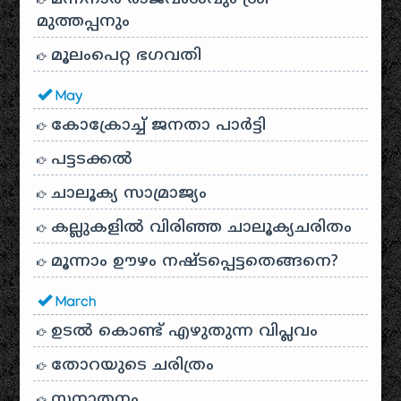
മുത്തപ്പനും
മൂലംപെറ്റ ഭഗവതി
May
കോക്രോച്ച് ജനതാ പാർട്ടി
പട്ടടക്കൽ
ചാലൂക്യ സാമ്രാജ്യം
കല്ലുകളിൽ വിരിഞ്ഞ ചാലൂക്യചരിതം
മൂന്നാം ഊഴം നഷ്ടപ്പെട്ടതെങ്ങനെ?
March
ഉടൽ കൊണ്ട് എഴുതുന്ന വിപ്ലവം
തോറയുടെ ചരിത്രം
സനാതനം