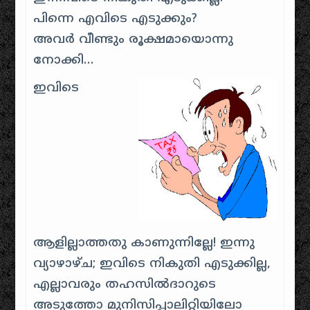
പിന്നെ എവിടെ എടുക്കും?
അവർ വീണ്ടും രൂക്ഷമായൊന്നു
നോക്കി…
ഇവിടെ
ആളില്ലാത്തതു കാണുന്നില്ലേ! ഇന്നു
വ്യാഴാഴ്ച; ഇവിടെ നികുതി എടുക്കില്ല,
എല്ലാവരും തഹസിൽദാറുടെ
അടുത്തോ മുനിസിപ്പാലിറ്റിയിലോ