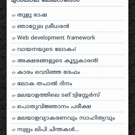
മുൻകാല ലേഖനങ്ങൾ
തുളു ഭാഷ
ഞാറ്റ്യേല ശ്രീധരൻ
Web development framework
വായനയുടെ ലോകം!
അക്ഷരങ്ങളുടെ കൂട്ടുകാരൻ!
കാരം വെടിഞ്ഞ രേഫം
ലോക തപാൽ ദിനം
മലയാളത്തിലെ ടങ് ട്വിസ്റ്റേർസ്
പൊതുവിജ്ഞാനം പരീക്ഷ
മലയാളവ്യാകരണവും സാഹിത്യവും
സ്വല്പം ലിപി ചിന്തകൾ…