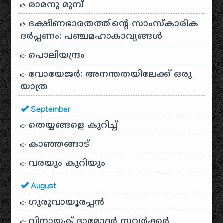
രാമനു മുമ്പ്
ദക്ഷിണഭാരതത്തിൻ്റെ സാംസ്കാരിക
ദർപ്പണം: പഞ്ചമഹാകാവ്യങ്ങൾ
പൊലിയന്ദ്രം
വോയേജർ: അനന്തതയിലേക്ക് ഒരു
യാത്ര
September
തെയ്യങ്ങളെ കുറിച്ച്
കാഞ്ഞങ്ങാട്
വരയും കുറിയും
August
ഗുരുവായൂരപ്പൻ
വിനായക് ദാമോദർ സവർക്കർ