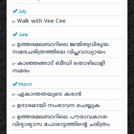
July
Walk with Vee Cee
June
ഉത്തരമലബാറിലെ ജന്മിത്വവിരുദ്ധ
സമരചരിത്രത്തിലെ വിപ്ലവാധ്യായം
കാഞ്ഞങ്ങാട് ബീഡി തൊഴിലാളി
സമരം
March
ഏകാന്തതയുടെ കരാർ
ഉദാരമായി സംഭാവന ചെയ്യുക
ഉത്തരമലബാറിലെ പൗരാവകാശ-
വിദ്യാഭ്യാസ പോരാട്ടത്തിന്റെ ചരിത്രം