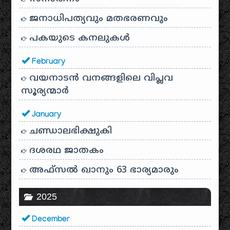
ജനാധിപത്യവും മതഭരണവും
പകയുടെ കനലുകൾ
February
വയനാടൻ വനങ്ങളിലെ വിപ്ലവ
സൂര്യന്മാർ
January
ചണ്ഡാലഭിക്ഷുകി
ദശരഥ ജാതകം
അഫ്സൽ ഖാനും 63 ഭാര്യമാരും
2025
December