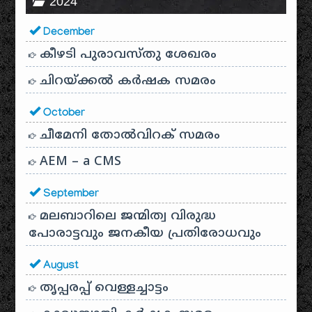
2024
December
കീഴടി പുരാവസ്തു ശേഖരം
ചിറയ്ക്കൽ കർഷക സമരം
October
ചീമേനി തോൽവിറക് സമരം
AEM – a CMS
September
മലബാറിലെ ജന്മിത്വ വിരുദ്ധ
പോരാട്ടവും ജനകീയ പ്രതിരോധവും
August
തൃപ്പരപ്പ് വെള്ളച്ചാട്ടം