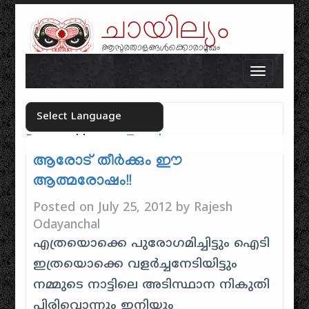
ചായില്യം
ആസുരതാളങ്ങൾക്കൊരാമുഖം
Skip to content
Toggle n
Powered by
Translate
Select your language
ആരോട് തീർക്കും ഈ
ആത്മരോഷം!!
Posted on
July 25, 2012
by
Rajesh
Odayanchal
എത്രയൊക്കെ പുരോഗമിച്ചിട്ടും ഐടി
ഇത്രയൊക്കെ വളർച്ചനേടിയിട്ടും
നമ്മുടെ നാട്ടിലെ അടിസ്ഥാന നികുതി
പിരിവൊന്നും ഇനിയും