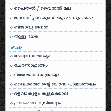
പൈതൽ / വൈതൽ മല
ജാനകിപ്പാറയും അയ്യന്മട ഗുഹയും
ബജാവു ജനത
തുളു ഭാഷ
July
ചോളസാമ്രാജ്യം
ചേരസാമ്രാജ്യം
അശോകസാമ്രാജ്യം
വൈക്കത്തിന്റെ ബൗദ്ധ പശ്ചാത്തലം
ദളവാകുളം കൂട്ടക്കൊല
ബ്രാഹ്മണ കുടിയേറ്റം