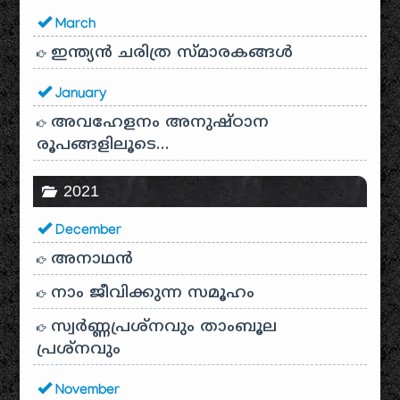
March
ഇന്ത്യൻ ചരിത്ര സ്മാരകങ്ങൾ
January
അവഹേളനം അനുഷ്ഠാന
രൂപങ്ങളിലൂടെ…
2021
December
അനാഥന്‍
നാം ജീവിക്കുന്ന സമൂഹം
സ്വര്‍ണ്ണപ്രശ്‌നവും താംബൂല
പ്രശ്‌നവും
November