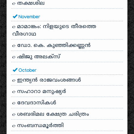
തക്ഷശില
November
മാമാങ്കം: നിളയുടെ തീരത്തെ
വീരഗാഥ
ഡോ. കെ. കുഞ്ഞിക്കണ്ണൻ
ഷിജു അലക്സ്
October
ഇന്ത്യൻ രാജവംശങ്ങൾ
സഹാറാ മനുഷ്യർ
ദേവദാസികൾ
ശബരിമല ക്ഷേത്ര ചരിത്രം
സംബന്ധമൂർത്തി