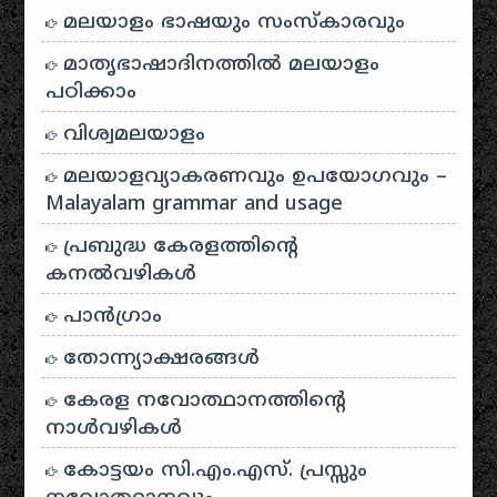
മലയാളം ഭാഷയും സംസ്കാരവും
മാതൃഭാഷാദിനത്തിൽ മലയാളം
പഠിക്കാം
വിശ്വമലയാളം
മലയാളവ്യാകരണവും ഉപയോഗവും –
Malayalam grammar and usage
പ്രബുദ്ധ കേരളത്തിന്റെ
കനൽവഴികൾ
പാന്‍ഗ്രാം
തോന്ന്യാക്ഷരങ്ങള്‍
കേരള നവോത്ഥാനത്തിന്റെ
നാൾവഴികൾ
കോട്ടയം സി.എം.എസ്. പ്രസ്സും