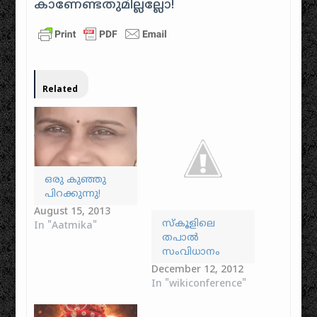
കാണേണ്ടതുമില്ലല്ലോ!
Related
ഒരു കുഞ്ഞു
പിറക്കുന്നു!
August 15, 2013
സ്കൂളിലെ
In "Aatmika"
തപാല്‍
സം‌വിധാനം
December 12, 2012
In "wikiconference"