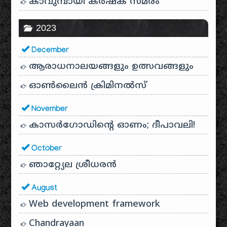
കാവുമ്പായി കർഷക സമരം
2023
December
ആരാധനാലയങ്ങളും ഉത്സവങ്ങളും
ഓൺലൈൻ ക്രിമിനൽസ്
November
കാസർഗോഡിൻ്റെ ഓണം; ദീപാവലി!
October
ഞാറ്റ്യേല ശ്രീധരൻ
August
Web development framework
Chandrayaan