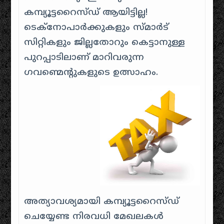
കമ്പ്യൂട്ടറൈസ്‌ഡ് ആയിട്ടില്ല!
ടെക്നോപാർക്കുകളും സ്മാർട്
സിറ്റികളും ജില്ലതോറും കെട്ടാനുള്ള
പുറപ്പാടിലാണ് മാറിവരുന്ന
ഗവണ്മെന്റുകളുടെ ഉത്സാഹം.
അത്യാവശ്യമായി കമ്പ്യൂട്ടറൈസ്ഡ്
ചെയ്യേണ്ട നിരവധി മേഖലകൾ