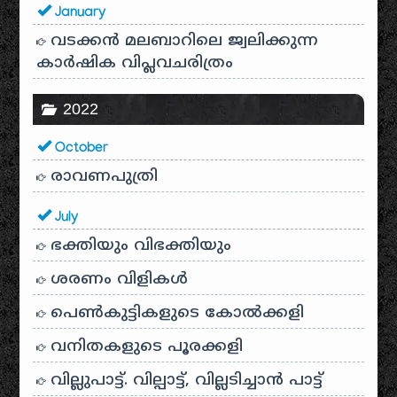
January
വടക്കൻ മലബാറിലെ ജ്വലിക്കുന്ന
കാർഷിക വിപ്ലവചരിത്രം
2022
October
രാവണപുത്രി
July
ഭക്തിയും വിഭക്തിയും
ശരണം വിളികൾ
പെൺകുട്ടികളുടെ കോൽക്കളി
വനിതകളുടെ പൂരക്കളി
വില്ലുപാട്ട്. വില്പാട്ട്, വില്ലടിച്ചാൻ പാട്ട്