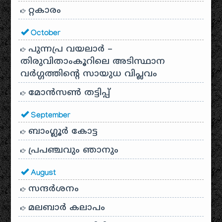
റ്റകാരം
October
പുന്നപ്ര വയലാർ –
തിരുവിതാംകൂറിലെ അടിസ്ഥാന
വർഗ്ഗത്തിന്റെ സായുധ വിപ്ലവം
മോൻസൺ തട്ടിപ്പ്
September
ബാംഗ്ലൂർ കോട്ട
പ്രപഞ്ചവും ഞാനും
August
സന്ദര്‍ശനം
മലബാർ കലാപം