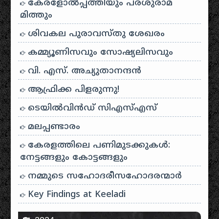
കേരളോൽപ്പത്തിയും പരശുരാമ
മിത്തും
ശിവകല പുരാവസ്തു ശേഖരം
കമ്മ്യൂണിസവും സോഷ്യലിസവും
വി. എസ്. അച്യുതാനന്ദൻ
ആഫ്രിക്ക പിളരുന്നു!
ടെയിൽ‌വിൻഡ് സി‌എസ്‌എസ്
മലപ്പണ്ടാരം
കേരളത്തിലെ പണിമുടക്കുകൾ:
നേട്ടങ്ങളും കോട്ടങ്ങളും
നമ്മുടെ സഹോദരീസഹോദരന്മാർ
Key Findings at Keeladi