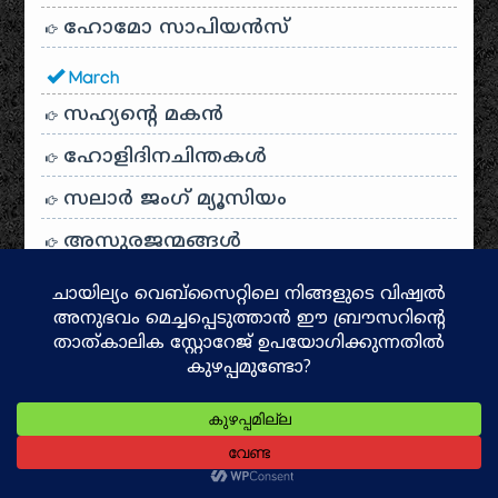
ഹോമോ സാപിയൻസ്
March
സഹ്യന്റെ മകൻ
ഹോളിദിനചിന്തകൾ
സലാർ ജംഗ് മ്യൂസിയം
അസുരജന്മങ്ങൾ
February
മൗല അലി
January
GOLCONDA FORT Hyderabad
ഗൊൽക്കൊണ്ട ഫോർട്ട്