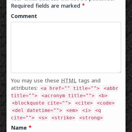
Required fields are marked
*
Comment
You may use these
HTML
tags and
attributes:
<a href="" title="">
<abbr
title="">
<acronym title="">
<b>
<blockquote cite="">
<cite>
<code>
<del datetime="">
<em>
<i>
<q
cite="">
<s>
<strike>
<strong>
Name
*