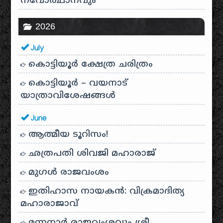
നവോത്ഥാനവും
2026
July
കൊട്ടിയൂർ ക്ഷേത്ര ചരിത്രം
കൊട്ടിയൂർ – വയനാട്
യാത്രാവിശേഷങ്ങൾ
June
ആത്മീയ ടൂറിസം!
ഛത്രപതി ശിവജി മഹാരാജ്
മുഗൾ രാജവംശം
ഇതിഹാസ നായകൻ: വിക്രമാദിത്യ
മഹാരാജാവ്
മന്നനാർ രാജവംശവും ശ്രീ