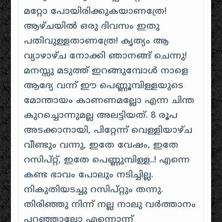
മറ്റോ പോയിരിക്കുകയാണത്രേ!
ആഴ്ചയിൽ ഒരു ദിവസം ഇതു
പതിവുള്ളതാണത്രേ! കൃത്യം ആ
വ്യാഴാഴ്ച നോക്കി ഞാനങ്ങ് ചെന്നു!
മനസ്സു മടുത്ത് ഇറങ്ങുമ്പോൾ നാളെ
ആദ്യേ വന്ന് ഈ പെണ്ണൂമ്പിള്ളയുടെ
മോന്തായം കാണണമല്ലോ എന്ന ചിന്ത
കുറച്ചൊന്നുമല്ല അലട്ടിയത്. 8 രൂപ
അടക്കാനായി, പിറ്റേന്ന് വെള്ളിയാഴ്ച
വീണ്ടും വന്നു, ഇതേ വേഷം, ഇതേ
റസിപ്റ്റ്, ഇതേ പെണ്ണുമ്പിള്ള..! എന്നെ
കണ്ട ഭാവം പോലും നടിച്ചില്ല.
നികുതിയടച്ചു റസിപ്റ്റും തന്നു.
തിരിഞ്ഞു നിന്ന് നല്ല നാലു വർത്താനം
പറഞ്ഞാലോ എന്നൊന്ന്