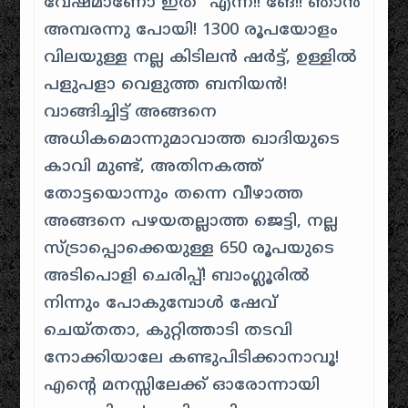
വേഷമാണോ ഇത്” എന്ന്!! ങേ!! ഞാൻ
അമ്പരന്നു പോയി! 1300 രൂപയോളം
വിലയുള്ള നല്ല കിടിലൻ ഷർട്ട്, ഉള്ളിൽ
പളുപളാ വെളുത്ത ബനിയൻ!
വാങ്ങിച്ചിട്ട് അങ്ങനെ
അധികമൊന്നുമാവാത്ത ഖാദിയുടെ
കാവി മുണ്ട്, അതിനകത്ത്
തോട്ടയൊന്നും തന്നെ വീഴാത്ത
അങ്ങനെ പഴയതല്ലാത്ത ജെട്ടി, നല്ല
സ്ട്രാപ്പൊക്കെയുള്ള 650 രൂപയുടെ
അടിപൊളി ചെരിപ്പ്! ബാംഗ്ലൂരിൽ
നിന്നും പോകുമ്പോൾ ഷേവ്
ചെയ്തതാ, കുറ്റിത്താടി തടവി
നോക്കിയാലേ കണ്ടുപിടിക്കാനാവൂ!
എന്റെ മനസ്സിലേക്ക് ഓരോന്നായി