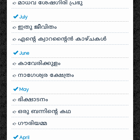
മാധവ ശേഷഗിരി പ്രഭു
July
ഇതു ജീവിതം
എന്റെ ക്വാറന്റൈൻ കാഴ്ചകൾ
June
കാവേരിക്കുളം
നാഗേശ്വര ക്ഷേത്രം
May
ഭിക്ഷാടനം
ഒരു ബന്നിന്റെ കഥ
ഗൗരിയമ്മ
April