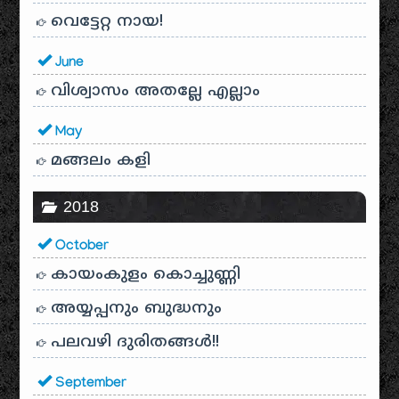
വെട്ടേറ്റ നായ!
June
വിശ്വാസം അതല്ലേ എല്ലാം
May
മങ്ങലം കളി
2018
October
കായം‌കുളം കൊച്ചുണ്ണി
അയ്യപ്പനും ബുദ്ധനും
പലവഴി ദുരിതങ്ങൾ!!
September