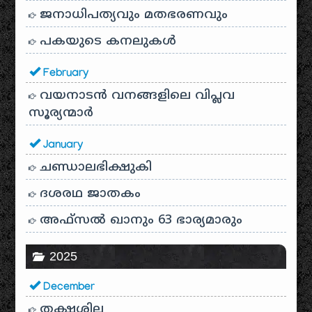
ജനാധിപത്യവും മതഭരണവും
പകയുടെ കനലുകൾ
February
വയനാടൻ വനങ്ങളിലെ വിപ്ലവ
സൂര്യന്മാർ
January
ചണ്ഡാലഭിക്ഷുകി
ദശരഥ ജാതകം
അഫ്സൽ ഖാനും 63 ഭാര്യമാരും
2025
December
തക്ഷശില