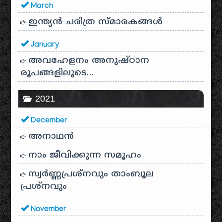
March
ഇന്ത്യൻ ചരിത്ര സ്മാരകങ്ങൾ
January
അവഹേളനം അനുഷ്ഠാന
രൂപങ്ങളിലൂടെ…
2021
December
അനാഥന്‍
നാം ജീവിക്കുന്ന സമൂഹം
സ്വര്‍ണ്ണപ്രശ്‌നവും താംബൂല
പ്രശ്‌നവും
November