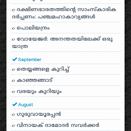
ദക്ഷിണഭാരതത്തിൻ്റെ സാംസ്കാരിക
ദർപ്പണം: പഞ്ചമഹാകാവ്യങ്ങൾ
പൊലിയന്ദ്രം
വോയേജർ: അനന്തതയിലേക്ക് ഒരു
യാത്ര
September
തെയ്യങ്ങളെ കുറിച്ച്
കാഞ്ഞങ്ങാട്
വരയും കുറിയും
August
ഗുരുവായൂരപ്പൻ
വിനായക് ദാമോദർ സവർക്കർ