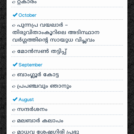
റ്റകാരം
October
പുന്നപ്ര വയലാർ –
തിരുവിതാംകൂറിലെ അടിസ്ഥാന
വർഗ്ഗത്തിന്റെ സായുധ വിപ്ലവം
മോൻസൺ തട്ടിപ്പ്
September
ബാംഗ്ലൂർ കോട്ട
പ്രപഞ്ചവും ഞാനും
August
സന്ദര്‍ശനം
മലബാർ കലാപം
മാധവ ശേഷഗിരി പ്രഭു