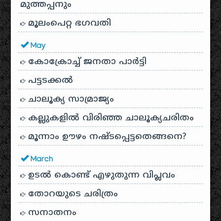
മുത്തപ്പനും
മൂലംപെറ്റ ഭഗവതി
May
കോക്രോച്ച് ജനതാ പാർട്ടി
പട്ടടക്കൽ
ചാലൂക്യ സാമ്രാജ്യം
കല്ലുകളിൽ വിരിഞ്ഞ ചാലൂക്യചരിതം
മൂന്നാം ഊഴം നഷ്ടപ്പെട്ടതെങ്ങനെ?
March
ഉടൽ കൊണ്ട് എഴുതുന്ന വിപ്ലവം
തോറയുടെ ചരിത്രം
സനാതനം