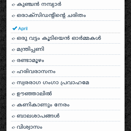
കുഞ്ചൻ നമ്പ്യാർ
ഒരാക്സിഡന്റിന്റെ ചരിതം
April
ഒരു വട്ടം കൂടിയെന്‍ ഓര്‍മ്മകള്‍
മന്ത്രിപ്പണി
രണ്ടാമൂഴം
ഹരിവരാസനം
സ്വരരാഗ ഗംഗാ പ്രവാഹമേ
ഊഞ്ഞാലില്‍
കണികാണും നേരം
ബാലശാപങ്ങള്‍
വിശ്വാസം