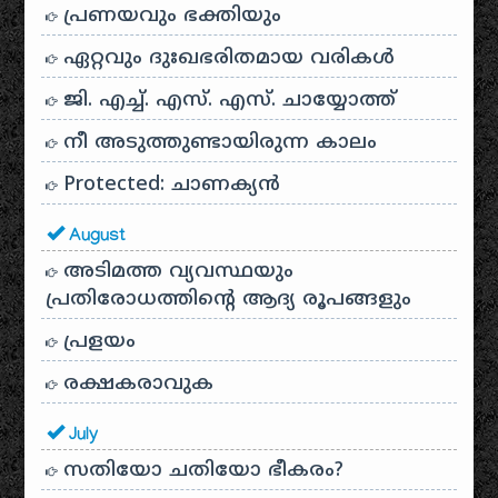
പ്രണയവും ഭക്തിയും
ഏറ്റവും ദുഃഖഭരിതമായ വരികൾ
ജി. എച്ച്. എസ്. എസ്. ചായ്യോത്ത്
നീ അടുത്തുണ്ടായിരുന്ന കാലം
Protected: ചാണക്യന്‍
August
അടിമത്ത വ്യവസ്ഥയും
പ്രതിരോധത്തിന്റെ ആദ്യ രൂപങ്ങളും
പ്രളയം
രക്ഷകരാവുക
July
സതിയോ ചതിയോ ഭീകരം?