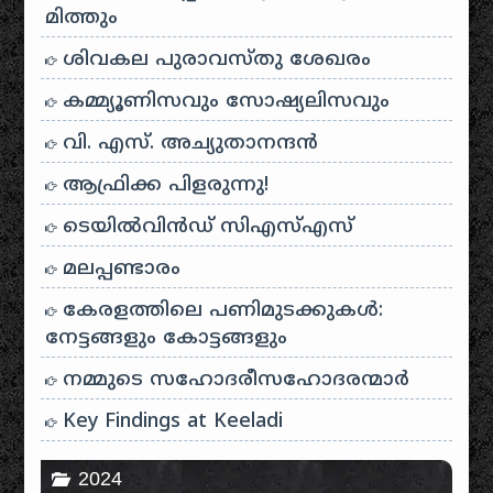
മിത്തും
ശിവകല പുരാവസ്തു ശേഖരം
കമ്മ്യൂണിസവും സോഷ്യലിസവും
വി. എസ്. അച്യുതാനന്ദൻ
ആഫ്രിക്ക പിളരുന്നു!
ടെയിൽ‌വിൻഡ് സി‌എസ്‌എസ്
മലപ്പണ്ടാരം
കേരളത്തിലെ പണിമുടക്കുകൾ:
നേട്ടങ്ങളും കോട്ടങ്ങളും
നമ്മുടെ സഹോദരീസഹോദരന്മാർ
Key Findings at Keeladi
2024