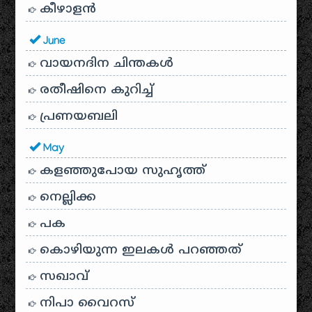
കീഴാളന്‍
June
വായനദിന ചിന്തകൾ
രതീഷിനെ കുറിച്ച്
പ്രണയബലി
May
കളഞ്ഞുപോയ സുഹൃത്ത്
നെല്ലിക്ക
പക
കൊഴിയുന്ന ഇലകൾ പറഞ്ഞത്
സഖാവ്
നിപാ വൈറസ്