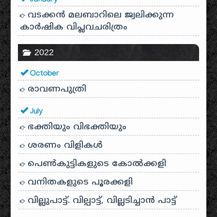
January
വടക്കൻ മലബാറിലെ ജ്വലിക്കുന്ന
കാർഷിക വിപ്ലവചരിത്രം
2022
October
രാവണപുത്രി
July
ഭക്തിയും വിഭക്തിയും
ശരണം വിളികൾ
പെൺകുട്ടികളുടെ കോൽക്കളി
വനിതകളുടെ പൂരക്കളി
വില്ലുപാട്ട്. വില്പാട്ട്, വില്ലടിച്ചാൻ പാട്ട്