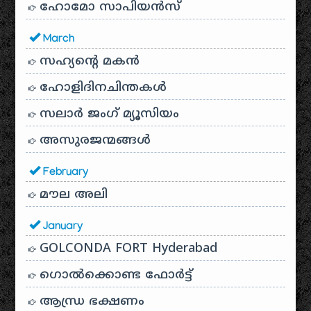
ഹോമോ സാപിയൻസ്
March
സഹ്യന്റെ മകൻ
ഹോളിദിനചിന്തകൾ
സലാർ ജംഗ് മ്യൂസിയം
അസുരജന്മങ്ങൾ
February
മൗല അലി
January
GOLCONDA FORT Hyderabad
ഗൊൽക്കൊണ്ട ഫോർട്ട്
ആന്ധ്ര ഭക്ഷണം