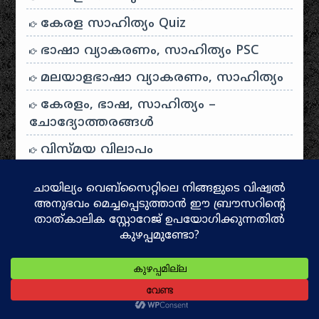
കേരള സാഹിത്യം Quiz
ഭാഷാ വ്യാകരണം, സാഹിത്യം PSC
മലയാളഭാഷാ വ്യാകരണം, സാഹിത്യം
കേരളം, ഭാഷ, സാഹിത്യം –
ചോദ്യോത്തരങ്ങൾ
വിസ്മയ വിലാപം
കേരളചരിത്രം ചോദ്യാവലി
കാവുകൾ
താമസം ഇരിയയിൽ
കൊച്ചി – മുസിരിസ് ബിനാലെ – 2016
അമ്മ – കവിത
സഫലമീ യാത്ര