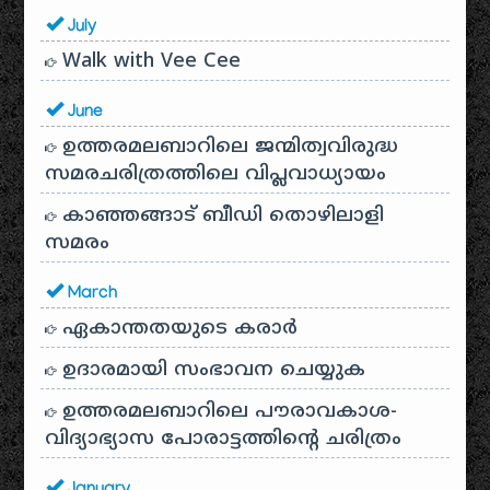
July
Walk with Vee Cee
June
ഉത്തരമലബാറിലെ ജന്മിത്വവിരുദ്ധ
സമരചരിത്രത്തിലെ വിപ്ലവാധ്യായം
കാഞ്ഞങ്ങാട് ബീഡി തൊഴിലാളി
സമരം
March
ഏകാന്തതയുടെ കരാർ
ഉദാരമായി സംഭാവന ചെയ്യുക
ഉത്തരമലബാറിലെ പൗരാവകാശ-
വിദ്യാഭ്യാസ പോരാട്ടത്തിന്റെ ചരിത്രം