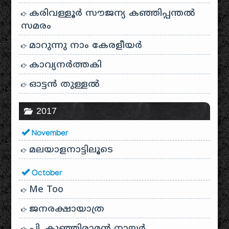
കരിവള്ളൂർ സൗജന്യ കഞ്ഞിപ്പന്തൽ
സമരം
മാറുന്നു നാം കേരളീയർ
കാവ്യനര്‍ത്തകി
ഓട്ടൻ തുള്ളൽ
2017
November
മലയാളനാട്ടിലൂടെ
October
Me Too
ജനരക്ഷായാത്ര
പി. കുഞ്ഞിരാമൻ നായർ