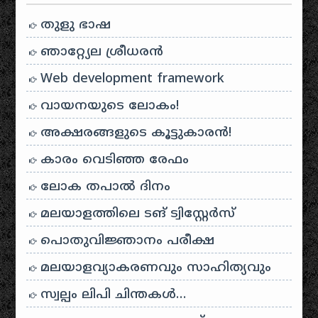
തുളു ഭാഷ
ഞാറ്റ്യേല ശ്രീധരൻ
Web development framework
വായനയുടെ ലോകം!
അക്ഷരങ്ങളുടെ കൂട്ടുകാരൻ!
കാരം വെടിഞ്ഞ രേഫം
ലോക തപാൽ ദിനം
മലയാളത്തിലെ ടങ് ട്വിസ്റ്റേർസ്
പൊതുവിജ്ഞാനം പരീക്ഷ
മലയാളവ്യാകരണവും സാഹിത്യവും
സ്വല്പം ലിപി ചിന്തകൾ…