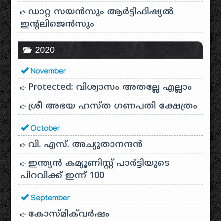
ഡാറ്റ സയൻസും ആർട്ടിഫിഷ്യൽ
ഇൻ്റലിജെൻസും
2020
November
Protected: വിശ്വാസം അതല്ലേ എല്ലാം
ശ്രീ അഭയ ഹസ്ത ഗണപതി ക്ഷേത്രം
October
വി. എസ്. അച്യുതാനന്ദൻ
ഇന്ത്യൻ കമ്യൂണിസ്റ്റ് പാർട്ടിയുടെ
പിറവിക്ക് ഇന്ന് 100
September
കോസ്മിക്‌വർഷം