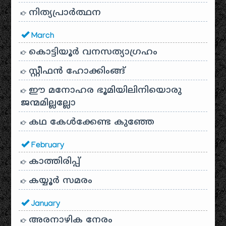
നിത്യപ്രാർത്ഥന
March
കൊട്ടിയൂർ വനസത്യാഗ്രഹം
സ്റ്റീഫൻ ഹോക്കിംങ്ങ്
ഈ മനോഹര ഭൂമിയിലിനിയൊരു
ജന്മമില്ലല്ലോ
കഥ കേൾക്കേണ്ട കുഞ്ഞേ
February
കാത്തിരിപ്പ്
കയ്യൂർ സമരം
January
അരനാഴിക നേരം