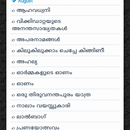
August
ആഹവധ്വനി
വിക്കിഡാറ്റയുടെ
അനന്തസാദ്ധ്യതകള്‍
അപരനാമങ്ങൾ
കിലുകിലുക്കാം ചെപ്പേ കിങ്ങിണീ
അഹല്യ
ഓര്‍മ്മകളുടെ ഓണം
ഓണം
ഒരു തിരുവനന്തപുരം യാത്ര
നാലാം വയസ്സുകാരി
ലാൽബാഗ്
പ്രണയോത്സവം