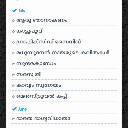
July
ആരു ഞാനാകണം
കാട്ടുപൂവ്
ഗ്രാഫിക്സ് ഡിസൈനിങ്
മധുസൂദനൻ നായരുടെ കവിതകൾ
സുന്ദരകാണ്ഡം
സരസ്വതി
കാവ്യം സുഗേയം
മെന്‍സ്ട്രുവല്‍ കപ്പ്
June
ഭാരത ഭാഗ്യവിധാതാ