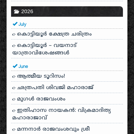
2026
July
കൊട്ടിയൂർ ക്ഷേത്ര ചരിത്രം
കൊട്ടിയൂർ – വയനാട്
യാത്രാവിശേഷങ്ങൾ
June
ആത്മീയ ടൂറിസം!
ഛത്രപതി ശിവജി മഹാരാജ്
മുഗൾ രാജവംശം
ഇതിഹാസ നായകൻ: വിക്രമാദിത്യ
മഹാരാജാവ്
മന്നനാർ രാജവംശവും ശ്രീ