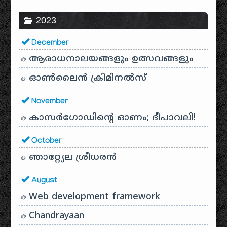
2023
December
ആരാധനാലയങ്ങളും ഉത്സവങ്ങളും
ഓൺലൈൻ ക്രിമിനൽസ്
November
കാസർഗോഡിൻ്റെ ഓണം; ദീപാവലി!
October
ഞാറ്റ്യേല ശ്രീധരൻ
August
Web development framework
Chandrayaan