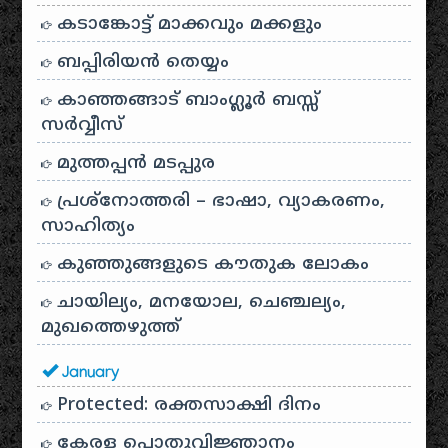
കടാങ്കോട്ട് മാക്കവും മക്കളും
ബപ്പിരിയൻ തെയ്യം
കാഞ്ഞങ്ങാട് ബാംഗ്ലൂർ ബസ്സ്
സർവ്വീസ്
മുത്തപ്പൻ മടപ്പുര
പ്രശ്‌നോത്തരി – ഭാഷാ, വ്യാകരണം,
സാഹിത്യം
കുഞ്ഞുങ്ങളുടെ കൗതുക ലോകം
ചായില്യം, മനയോല, ചെഞ്ചല്യം,
മുഖത്തെഴുത്ത്
January
Protected: രക്തസാക്ഷി ദിനം
കേരള പൊതുവിജ്ഞാനം