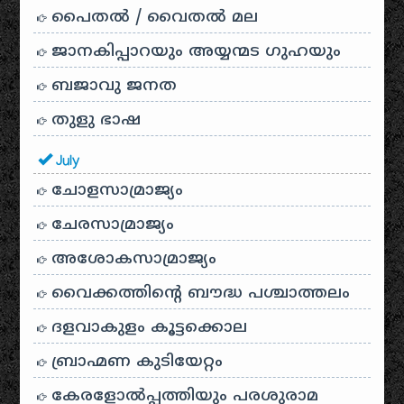
പൈതൽ / വൈതൽ മല
ജാനകിപ്പാറയും അയ്യന്മട ഗുഹയും
ബജാവു ജനത
തുളു ഭാഷ
July
ചോളസാമ്രാജ്യം
ചേരസാമ്രാജ്യം
അശോകസാമ്രാജ്യം
വൈക്കത്തിന്റെ ബൗദ്ധ പശ്ചാത്തലം
ദളവാകുളം കൂട്ടക്കൊല
ബ്രാഹ്മണ കുടിയേറ്റം
കേരളോൽപ്പത്തിയും പരശുരാമ