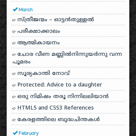
March
സ്ത്രീജന്മം – ഓട്ടൻതുള്ളൽ
പരീക്ഷാക്കാലം
ആത്മികായനം
ചോര വീണ മണ്ണിൽനിന്നുയർന്നു വന്ന
പൂമരം
സൂര്യകാന്തി നോവ്‌
Protected: Advice to a daughter
ഒരു നിമിഷം തരൂ നിന്നിലലിയാന്‍
HTML5 and CSS3 References
കേരളത്തിലെ ബുദ്ധചിന്തകൾ
February