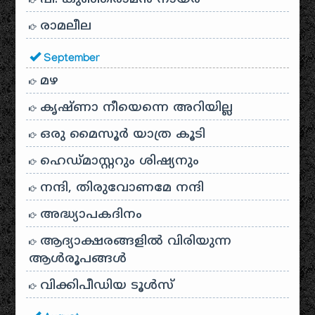
രാമലീല
September
മഴ
കൃഷ്ണാ നീയെന്നെ അറിയില്ല
ഒരു മൈസൂർ യാത്ര കൂടി
ഹെഡ്മാസ്റ്ററും ശിഷ്യനും
നന്ദി, തിരുവോണമേ നന്ദി
അദ്ധ്യാപകദിനം
ആദ്യാക്ഷരങ്ങളിൽ വിരിയുന്ന
ആൾരൂപങ്ങൾ
വിക്കിപീഡിയ ടൂൾസ്