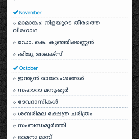
November
മാമാങ്കം: നിളയുടെ തീരത്തെ
വീരഗാഥ
ഡോ. കെ. കുഞ്ഞിക്കണ്ണൻ
ഷിജു അലക്സ്
October
ഇന്ത്യൻ രാജവംശങ്ങൾ
സഹാറാ മനുഷ്യർ
ദേവദാസികൾ
ശബരിമല ക്ഷേത്ര ചരിത്രം
സംബന്ധമൂർത്തി
രാമനു മുമ്പ്