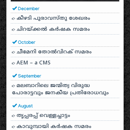
December
കീഴടി പുരാവസ്തു ശേഖരം
ചിറയ്ക്കൽ കർഷക സമരം
October
ചീമേനി തോൽവിറക് സമരം
AEM – a CMS
September
മലബാറിലെ ജന്മിത്വ വിരുദ്ധ
പോരാട്ടവും ജനകീയ പ്രതിരോധവും
August
തൃപ്പരപ്പ് വെള്ളച്ചാട്ടം
കാവുമ്പായി കർഷക സമരം