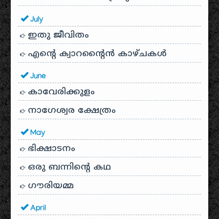
July
ഇതു ജീവിതം
എന്റെ ക്വാറന്റൈൻ കാഴ്ചകൾ
June
കാവേരിക്കുളം
നാഗേശ്വര ക്ഷേത്രം
May
ഭിക്ഷാടനം
ഒരു ബന്നിന്റെ കഥ
ഗൗരിയമ്മ
April