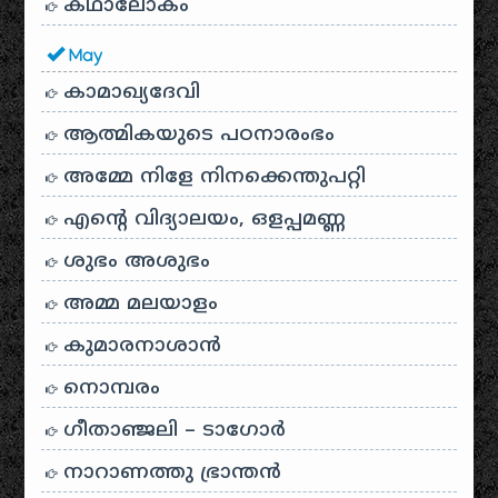
കഥാലോകം
May
കാമാഖ്യദേവി
ആത്മികയുടെ പഠനാരംഭം
അമ്മേ നിളേ നിനക്കെന്തുപറ്റി
എന്റെ വിദ്യാലയം, ഒളപ്പമണ്ണ
ശുഭം അശുഭം
അമ്മ മലയാളം
കുമാരനാശാൻ
നൊമ്പരം
ഗീതാഞ്ജലി – ടാഗോർ
നാറാണത്തു ഭ്രാന്തൻ