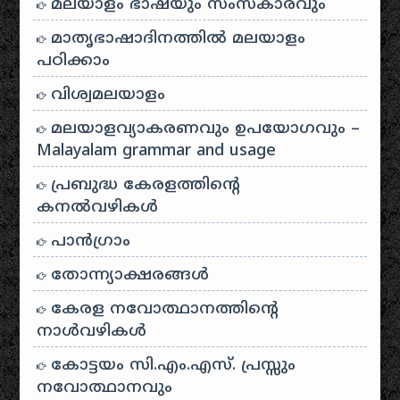
മലയാളം ഭാഷയും സംസ്കാരവും
മാതൃഭാഷാദിനത്തിൽ മലയാളം
പഠിക്കാം
വിശ്വമലയാളം
മലയാളവ്യാകരണവും ഉപയോഗവും –
Malayalam grammar and usage
പ്രബുദ്ധ കേരളത്തിന്റെ
കനൽവഴികൾ
പാന്‍ഗ്രാം
തോന്ന്യാക്ഷരങ്ങള്‍
കേരള നവോത്ഥാനത്തിന്റെ
നാൾവഴികൾ
കോട്ടയം സി.എം.എസ്. പ്രസ്സും
നവോത്ഥാനവും