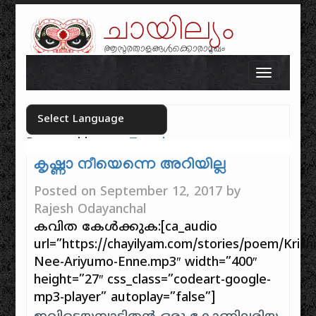
ചായില്യം
ആസുരതാളങ്ങൾക്കൊരാമുഖം
Skip to content
Toggle n
Powered by
Translate
Select your language
കൃഷ്ണാ നീയെന്നെ അറിയില്ല
Posted on
September 12, 2017
by
Rajesh Odayanchal
കവിത കേൾക്കുക:[ca_audio
url=”https://chayilyam.com/stories/poem/Krish
Nee-Ariyumo-Enne.mp3″ width=”400″
height=”27″ css_class=”codeart-google-
mp3-player” autoplay=”false”]