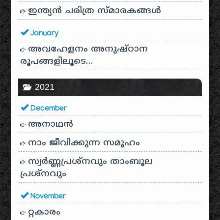
ഇന്ത്യൻ ചരിത്ര സ്മാരകങ്ങൾ
January
അവഹേളനം അനുഷ്ഠാന
രൂപങ്ങളിലൂടെ…
2021
December
അനാഥന്‍
നാം ജീവിക്കുന്ന സമൂഹം
സ്വര്‍ണ്ണപ്രശ്‌നവും താംബൂല
പ്രശ്‌നവും
November
റ്റകാരം