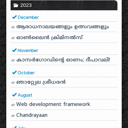
2023
December
ആരാധനാലയങ്ങളും ഉത്സവങ്ങളും
ഓൺലൈൻ ക്രിമിനൽസ്
November
കാസർഗോഡിൻ്റെ ഓണം; ദീപാവലി!
October
ഞാറ്റ്യേല ശ്രീധരൻ
August
Web development framework
Chandrayaan