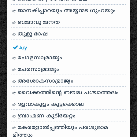
ജാനകിപ്പാറയും അയ്യന്മട ഗുഹയും
ബജാവു ജനത
തുളു ഭാഷ
July
ചോളസാമ്രാജ്യം
ചേരസാമ്രാജ്യം
അശോകസാമ്രാജ്യം
വൈക്കത്തിന്റെ ബൗദ്ധ പശ്ചാത്തലം
ദളവാകുളം കൂട്ടക്കൊല
ബ്രാഹ്മണ കുടിയേറ്റം
കേരളോൽപ്പത്തിയും പരശുരാമ
മിത്തും