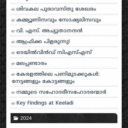
ശിവകല പുരാവസ്തു ശേഖരം
കമ്മ്യൂണിസവും സോഷ്യലിസവും
വി. എസ്. അച്യുതാനന്ദൻ
ആഫ്രിക്ക പിളരുന്നു!
ടെയിൽ‌വിൻഡ് സി‌എസ്‌എസ്
മലപ്പണ്ടാരം
കേരളത്തിലെ പണിമുടക്കുകൾ:
നേട്ടങ്ങളും കോട്ടങ്ങളും
നമ്മുടെ സഹോദരീസഹോദരന്മാർ
Key Findings at Keeladi
2024