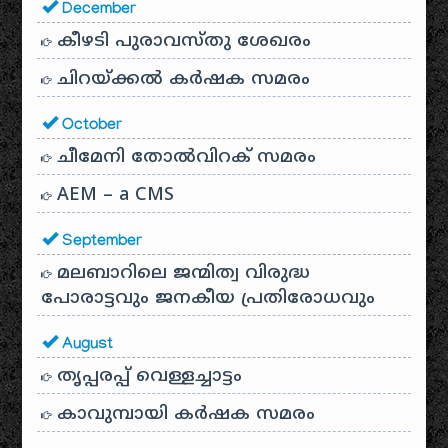
December
കീഴടി പുരാവസ്തു ശേഖരം
ചിറയ്ക്കൽ കർഷക സമരം
October
ചീമേനി തോൽവിറക് സമരം
AEM – a CMS
September
മലബാറിലെ ജന്മിത്വ വിരുദ്ധ
പോരാട്ടവും ജനകീയ പ്രതിരോധവും
August
തൃപ്പരപ്പ് വെള്ളച്ചാട്ടം
കാവുമ്പായി കർഷക സമരം