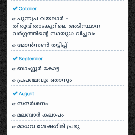
October
പുന്നപ്ര വയലാർ –
തിരുവിതാംകൂറിലെ അടിസ്ഥാന
വർഗ്ഗത്തിന്റെ സായുധ വിപ്ലവം
മോൻസൺ തട്ടിപ്പ്
September
ബാംഗ്ലൂർ കോട്ട
പ്രപഞ്ചവും ഞാനും
August
സന്ദര്‍ശനം
മലബാർ കലാപം
മാധവ ശേഷഗിരി പ്രഭു