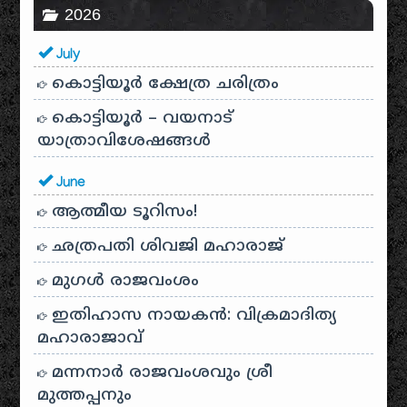
2026
July
കൊട്ടിയൂർ ക്ഷേത്ര ചരിത്രം
കൊട്ടിയൂർ – വയനാട്
യാത്രാവിശേഷങ്ങൾ
June
ആത്മീയ ടൂറിസം!
ഛത്രപതി ശിവജി മഹാരാജ്
മുഗൾ രാജവംശം
ഇതിഹാസ നായകൻ: വിക്രമാദിത്യ
മഹാരാജാവ്
മന്നനാർ രാജവംശവും ശ്രീ
മുത്തപ്പനും