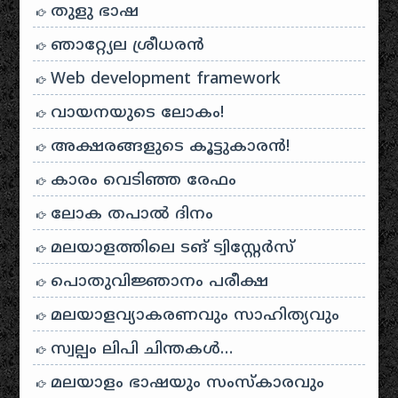
തുളു ഭാഷ
ഞാറ്റ്യേല ശ്രീധരൻ
Web development framework
വായനയുടെ ലോകം!
അക്ഷരങ്ങളുടെ കൂട്ടുകാരൻ!
കാരം വെടിഞ്ഞ രേഫം
ലോക തപാൽ ദിനം
മലയാളത്തിലെ ടങ് ട്വിസ്റ്റേർസ്
പൊതുവിജ്ഞാനം പരീക്ഷ
മലയാളവ്യാകരണവും സാഹിത്യവും
സ്വല്പം ലിപി ചിന്തകൾ…
മലയാളം ഭാഷയും സംസ്കാരവും