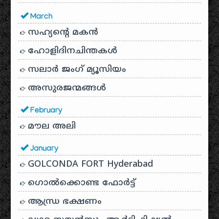
March
സഹ്യന്റെ മകൻ
ഹോളിദിനചിന്തകൾ
സലാർ ജംഗ് മ്യൂസിയം
അസുരജന്മങ്ങൾ
February
മൗല അലി
January
GOLCONDA FORT Hyderabad
ഗൊൽക്കൊണ്ട ഫോർട്ട്
ആന്ധ്ര ഭക്ഷണം