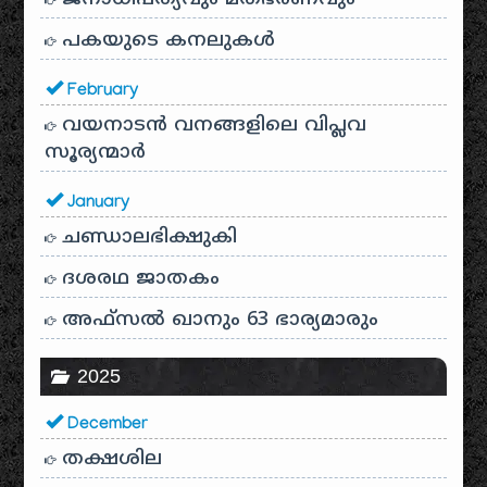
പകയുടെ കനലുകൾ
February
വയനാടൻ വനങ്ങളിലെ വിപ്ലവ
സൂര്യന്മാർ
January
ചണ്ഡാലഭിക്ഷുകി
ദശരഥ ജാതകം
അഫ്സൽ ഖാനും 63 ഭാര്യമാരും
2025
December
തക്ഷശില