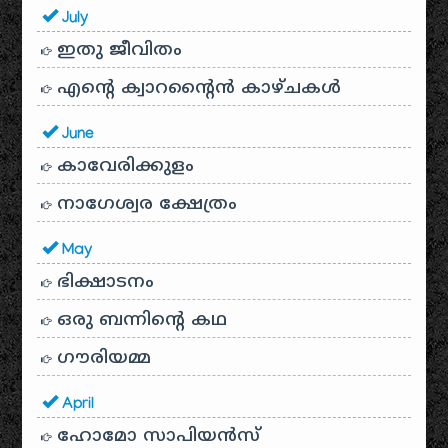
July
ഇതു ജീവിതം
എന്റെ ക്വാറന്റൈൻ കാഴ്ചകൾ
June
കാവേരിക്കുളം
നാഗേശ്വര ക്ഷേത്രം
May
ഭിക്ഷാടനം
ഒരു ബന്നിന്റെ കഥ
ഗൗരിയമ്മ
April
ഹോമോ സാപിയൻസ്