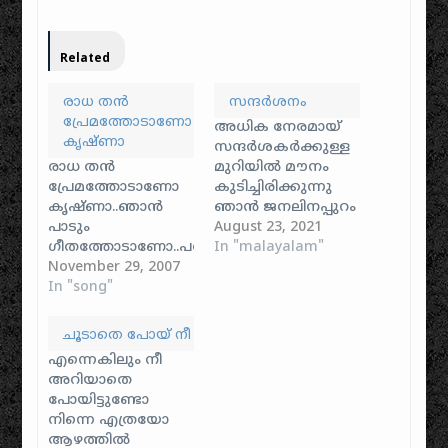
Related
രാധ തന്‍
സന്ദര്‍ശനം
പ്രേമത്തോടാണോ
അധിക നേരമായ്
കൃഷ്ണാ
സന്ദര്‍ശകര്‍ക്കുള്ള
രാധ തന്‍
മുറിയില്‍ മൗനം
പ്രേമത്തോടാണോ
കുടിച്ചിരിക്കുന്നു
കൃഷ്ണാ..ഞാന്‍
ഞാന്‍ ജനലിനപ്പുറം
പാടും
ജീവിതം പോലെയി-
August 23, 2021
ഗീതത്തോടാണോ..പറയൂ
പ്പകല്‍ വെളിച്ചം
In "malayalam"
നിനക്കേറ്റം
November 29, 2007
പൊലിഞ്ഞു
ഇഷ്ടം...പക്ഷേ
In "song"
പോകുന്നതും
പകല്‍പോലെ
ചിറകു പൂട്ടുവാന്‍
ഉത്തരം
കൂട്ടിലേക്കോര്‍മ്മ
ചൂടാതെ പോയ് നീ
സ്പഷ്ടം..രാധ തന്‍
തന്‍
എന്നെകിലും നീ
പ്രേമത്തോടാണോ
കിളികളൊക്കെപ്പറന്നു
അറിയാതെ
കൃഷ്ണാ..ഞാന്‍
പോവുന്നതും ഒരു
പോയിട്ടുണ്ടോ
പാടും
നിമിഷം മറന്നു
നിന്നെ എത്രയോ
ഗീതത്തോടാണോ..ശംഖുമില്ലാ..കുഴലുമില്ലാ...നെഞ്ചിന്‍റെയു
പരസ്പരം
ആഴത്തിൽ
നിന്നീനഗ്ന
മിഴികളില്‍ നമ്മള്‍