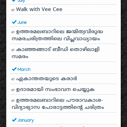
July
Walk with Vee Cee
June
ഉത്തരമലബാറിലെ ജന്മിത്വവിരുദ്ധ
സമരചരിത്രത്തിലെ വിപ്ലവാധ്യായം
കാഞ്ഞങ്ങാട് ബീഡി തൊഴിലാളി
സമരം
March
ഏകാന്തതയുടെ കരാർ
ഉദാരമായി സംഭാവന ചെയ്യുക
ഉത്തരമലബാറിലെ പൗരാവകാശ-
വിദ്യാഭ്യാസ പോരാട്ടത്തിന്റെ ചരിത്രം
January