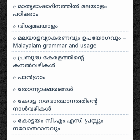
മാതൃഭാഷാദിനത്തിൽ മലയാളം
പഠിക്കാം
വിശ്വമലയാളം
മലയാളവ്യാകരണവും ഉപയോഗവും –
Malayalam grammar and usage
പ്രബുദ്ധ കേരളത്തിന്റെ
കനൽവഴികൾ
പാന്‍ഗ്രാം
തോന്ന്യാക്ഷരങ്ങള്‍
കേരള നവോത്ഥാനത്തിന്റെ
നാൾവഴികൾ
കോട്ടയം സി.എം.എസ്. പ്രസ്സും
നവോത്ഥാനവും