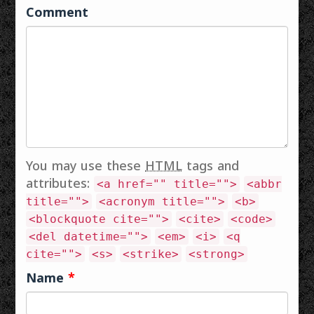
പ്രാണന്റെ പിന്നില്‍
വീണുറങ്ങുന്നൂ..പറയരുതേ..
Comment
കുറിച്ചിട്ട
രാധയറിയരുതേ..ഇതു
വാക്കുകള്‍ ഒന്നു
ഗുരുവായൂരപ്പാ
തൊടാതെ പോയി
രഹസ്യം...
വിരല്‍തുമ്പിനാല്‍…
You may use these
HTML
tags and
attributes:
<a href="" title="">
<abbr
title="">
<acronym title="">
<b>
<blockquote cite="">
<cite>
<code>
<del datetime="">
<em>
<i>
<q
cite="">
<s>
<strike>
<strong>
Name
*