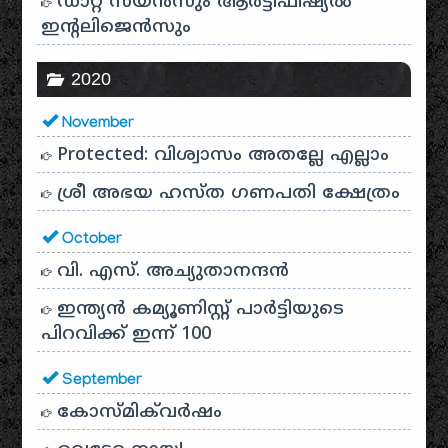
ഡാറ്റ സയൻസും ആർട്ടിഫിഷ്യൽ
ഇൻ്റലിജെൻസും
2020
November
Protected: വിശ്വാസം അതല്ലേ എല്ലാം
ശ്രീ അഭയ ഹസ്ത ഗണപതി ക്ഷേത്രം
October
വി. എസ്. അച്യുതാനന്ദൻ
ഇന്ത്യൻ കമ്യൂണിസ്റ്റ് പാർട്ടിയുടെ
പിറവിക്ക് ഇന്ന് 100
September
കോസ്മിക്‌വർഷം