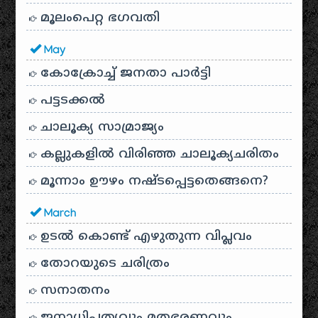
മൂലംപെറ്റ ഭഗവതി
May
കോക്രോച്ച് ജനതാ പാർട്ടി
പട്ടടക്കൽ
ചാലൂക്യ സാമ്രാജ്യം
കല്ലുകളിൽ വിരിഞ്ഞ ചാലൂക്യചരിതം
മൂന്നാം ഊഴം നഷ്ടപ്പെട്ടതെങ്ങനെ?
March
ഉടൽ കൊണ്ട് എഴുതുന്ന വിപ്ലവം
തോറയുടെ ചരിത്രം
സനാതനം
ജനാധിപത്യവും മതഭരണവും