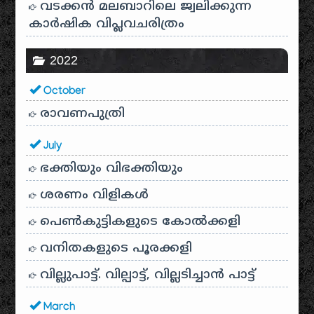
വടക്കൻ മലബാറിലെ ജ്വലിക്കുന്ന
കാർഷിക വിപ്ലവചരിത്രം
2022
October
രാവണപുത്രി
July
ഭക്തിയും വിഭക്തിയും
ശരണം വിളികൾ
പെൺകുട്ടികളുടെ കോൽക്കളി
വനിതകളുടെ പൂരക്കളി
വില്ലുപാട്ട്. വില്പാട്ട്, വില്ലടിച്ചാൻ പാട്ട്
March