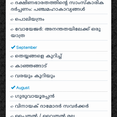
ദക്ഷിണഭാരതത്തിൻ്റെ സാംസ്കാരിക
ദർപ്പണം: പഞ്ചമഹാകാവ്യങ്ങൾ
പൊലിയന്ദ്രം
വോയേജർ: അനന്തതയിലേക്ക് ഒരു
യാത്ര
September
തെയ്യങ്ങളെ കുറിച്ച്
കാഞ്ഞങ്ങാട്
വരയും കുറിയും
August
ഗുരുവായൂരപ്പൻ
വിനായക് ദാമോദർ സവർക്കർ
പൈതൽ / വൈതൽ മല