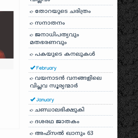
തോറയുടെ ചരിത്രം
സനാതനം
ജനാധിപത്യവും
മതഭരണവും
പകയുടെ കനലുകൾ
February
വയനാടൻ വനങ്ങളിലെ
വിപ്ലവ സൂര്യന്മാർ
January
ചണ്ഡാലഭിക്ഷുകി
ദശരഥ ജാതകം
അഫ്സൽ ഖാനും 63