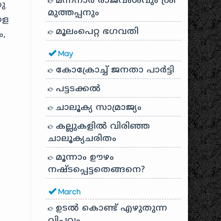
മന്നനാർ രാജവംശവും ശ്രീ
തു
മുത്തപ്പനും
ളെ
മൂലംപെറ്റ ഭഗവതി
ം,
May
കോക്രോച്ച് ജനതാ പാർട്ടി
പട്ടടക്കൽ
ചാലൂക്യ സാമ്രാജ്യം
കല്ലുകളിൽ വിരിഞ്ഞ
ചാലൂക്യചരിതം
മൂന്നാം ഊഴം
നഷ്ടപ്പെട്ടതെങ്ങനെ?
March
ഉടൽ കൊണ്ട് എഴുതുന്ന
വിപ്ലവം