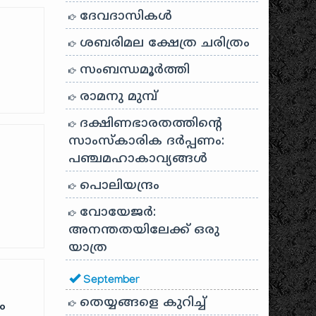
ദേവദാസികൾ
ശബരിമല ക്ഷേത്ര ചരിത്രം
സംബന്ധമൂർത്തി
രാമനു മുമ്പ്
ദക്ഷിണഭാരതത്തിൻ്റെ
സാംസ്കാരിക ദർപ്പണം:
പഞ്ചമഹാകാവ്യങ്ങൾ
പൊലിയന്ദ്രം
വോയേജർ:
അനന്തതയിലേക്ക് ഒരു
യാത്ര
September
തെയ്യങ്ങളെ കുറിച്ച്
ം