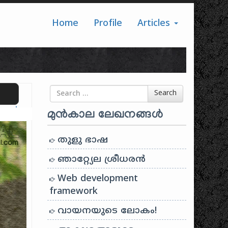
Home
Profile
Articles
Search for
Search
ranslate
മുൻകാല ലേഖനങ്ങൾ
തുളു ഭാഷ
ഞാറ്റ്യേല ശ്രീധരൻ
Web development
framework
വായനയുടെ ലോകം!