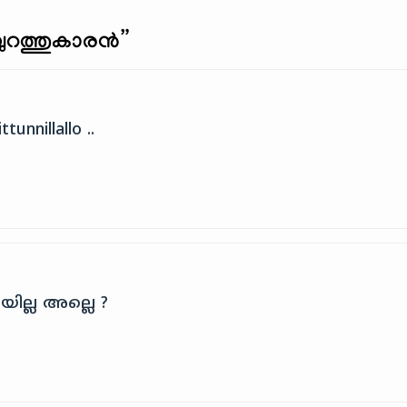
ചിറങ്ങിയതാണ്‌. കുറേ…
പുറത്തുകാരന്‍
”
unnillallo ..
ിയില്ല അല്ലെ ?