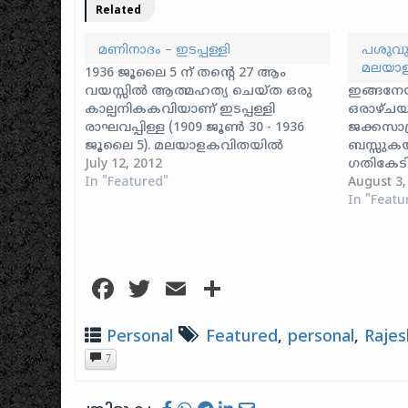
Related
മണിനാദം – ഇടപ്പള്ളി
പശുവും
മലയാള
1936 ജൂലൈ 5 ന് തന്റെ 27 ആം
വയസ്സിൽ ആത്മഹത്യ ചെയ്ത ഒരു
ഇങ്ങനേയ
കാല്പനികകവിയാണ് ഇടപ്പള്ളി
ഒരാഴ്‌ചയാ
രാഘവപ്പിള്ള (1909 ജൂൺ 30 - 1936
ജക്കസാന്
ജൂലൈ 5). മലയാളകവിതയിൽ
ബസ്സുക
കാല്പനികവിപ്ലവം കൊണ്ടുവന്നത്
July 12, 2012
ഗതികേടി
ഇടപ്പള്ളിക്കവികളായ ചങ്ങമ്പുഴ
In "Featured"
സമീപപ്ര
August 3,
കൃഷ്ണപ്പിള്ളയും ഇടപ്പള്ളി
പലരോടു
In "Featu
രാഘവൻപിള്ളയുമാണ്‌. തന്റെ ഉറ്റ
വിളിച്ചു.
സുഹൃത്തായിരുന്ന ചങ്ങമ്പുഴ
ഷൈന്‍‌ വ
കൃഷ്ണപ്പിള്ള എഴുതിയ രമണൻ
ബൈക്കില്
എന്ന കവിത ഏറെ പ്രസിദ്ധമാണ്.
നേരത്തേ 
Facebook
Twitter
Email
Share
ഒരുകാലത്ത് കേരളത്തിലെ
ഓരോ ഉള്
കോളേജുകളിൽ അങ്ങോളമിങ്ങോളം
സ്ഥലമാണെ
ആർത്തിരമ്പിയ ആ കവിതയ്ക്ക്
അങ്ങനെ 
Personal
Featured
,
personal
,
Rajes
തുടക്കം സുഹൃത്തായ
ജക്കസാന്
7
ഇടപ്പള്ളിയുടെ…
നടക്കുക
രാവിലെ 
കമ്പനിയ