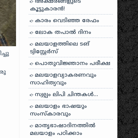
അക്ഷരങ്ങളുടെ
കൂട്ടുകാരൻ!
കാരം വെടിഞ്ഞ രേഫം
ലോക തപാൽ ദിനം
മലയാളത്തിലെ ടങ്
ട്വിസ്റ്റേർസ്
്ചു
പൊതുവിജ്ഞാനം പരീക്ഷ
രു
മലയാളവ്യാകരണവും
സാഹിത്യവും
സ്വല്പം ലിപി ചിന്തകൾ…
മലയാളം ഭാഷയും
സംസ്കാരവും
മാതൃഭാഷാദിനത്തിൽ
മലയാളം പഠിക്കാം