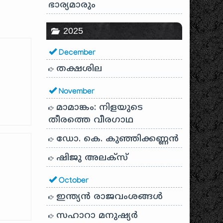
ഭാര്യമാരും
2025
December
തക്ഷശില
November
മാമാങ്കം: നിളയുടെ
തീരത്തെ വീരഗാഥ
ഡോ. കെ. കുഞ്ഞിക്കണ്ണൻ
ഷിജു അലക്സ്
October
ഇന്ത്യൻ രാജവംശങ്ങൾ
സഹാറാ മനുഷ്യർ