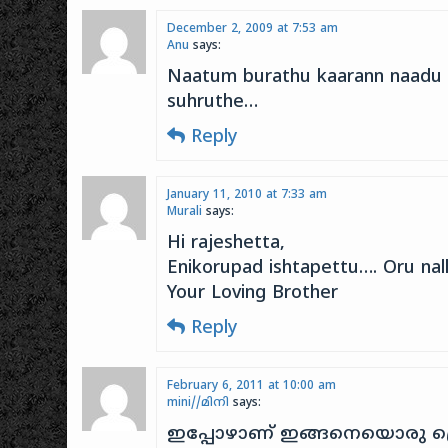
December 2, 2009 at 7:53 am
Anu
says:
Naatum burathu kaarann naadu 
suhruthe…
Reply
January 11, 2010 at 7:33 am
Murali
says:
Hi rajeshetta,
Enikorupad ishtapettu…. Oru nall
Your Loving Brother
Reply
February 6, 2011 at 10:00 am
mini//മിനി
says:
ഇപ്പോഴാണ് ഇങ്ങനെയൊരു പ