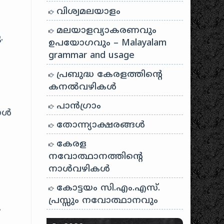
വിശ്വമലയാളം
മലയാളവ്യാകരണവും
.
ഉപയോഗവും – Malayalam
grammar and usage
പ്രബുദ്ധ കേരളത്തിന്റെ
ല
കനൽവഴികൾ
പാന്‍ഗ്രാം
ള്‍
തോന്ന്യാക്ഷരങ്ങള്‍
കേരള
നവോത്ഥാനത്തിന്റെ
നാൾവഴികൾ
കോട്ടയം സി.എം.എസ്.
പ്രസ്സും നവോത്ഥാനവും
.