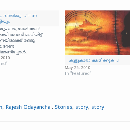
 ഭക്തിയും പിന്നെ
ിയും
ും ഒരു ഭക്തിയോ!
യി കമ്പനി മാറിയിട്ട്.
ദ്രയിലേക്ക് രണ്ടു
യറേണ്ട
ലാണിപ്പോള്‍.
ദേശത്ത് ഒരു വീടിനായി
 2010
കൂട്ടുകാരാ ക്ഷമിക്കുക…!
ം പറഞ്ഞു. പലരേയും
red"
May 25, 2010
 ഇന്നു രാവിലെ റൂം‌മേറ്റായ
In "Featured"
ര്‍ഗീസിന്റെ കൂടെ
‍ വന്നതിനാല്‍ ഒത്തിരി
ജക്കസാന്ദ്രയിലെത്തി.
‍‌വഴിയും നല്ല പരിചയമുള്ള
നിക്കീ ജക്കസാന്ദ്ര.
ഒരു വീടുതപ്പി
h
,
Rajesh Odayanchal
,
Stories
,
story
,
story
ദ്രയുടെ ഉള്‍‌വഴികളിലൂടെ
യായിരുന്നു ഞാന്‍. സമയം
ഏഴര. ഒമ്പതുമണിക്കു
ില്‍ കയറാം എന്നു