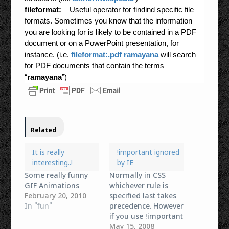
fileformat:
– Useful operator for findind specific file
formats. Sometimes you know that the information
you are looking for is likely to be contained in a PDF
document or on a PowerPoint presentation, for
instance. (i.e.
fileformat:.pdf ramayana
will search
for PDF documents that contain the terms
“
ramayana
”)
Related
It is really
!important ignored
interesting..!
by IE
Some really funny
Normally in CSS
GIF Animations
whichever rule is
February 20, 2010
specified last takes
In "fun"
precedence. However
if you use !important
after a command
May 15, 2008