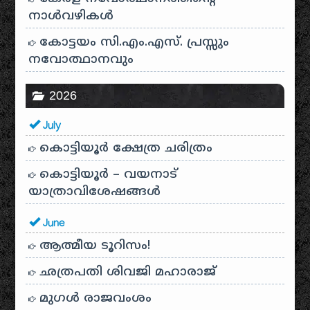
നാൾവഴികൾ
കോട്ടയം സി.എം.എസ്. പ്രസ്സും
നവോത്ഥാനവും
2026
July
കൊട്ടിയൂർ ക്ഷേത്ര ചരിത്രം
കൊട്ടിയൂർ – വയനാട്
യാത്രാവിശേഷങ്ങൾ
June
ആത്മീയ ടൂറിസം!
ഛത്രപതി ശിവജി മഹാരാജ്
മുഗൾ രാജവംശം