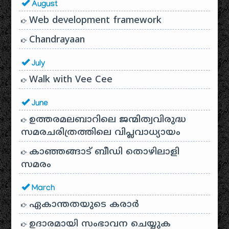
August
Web development framework
Chandrayaan
July
Walk with Vee Cee
June
ഉത്തരമലബാറിലെ ജന്മിത്വവിരുദ്ധ
സമരചരിത്രത്തിലെ വിപ്ലവാധ്യായം
കാഞ്ഞങ്ങാട് ബീഡി തൊഴിലാളി
സമരം
March
ഏകാന്തതയുടെ കരാർ
ഉദാരമായി സംഭാവന ചെയ്യുക