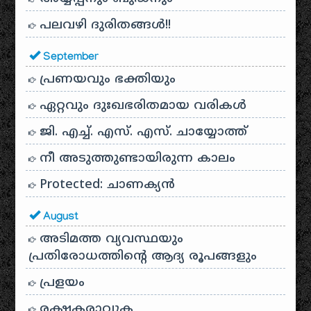
പലവഴി ദുരിതങ്ങൾ!!
September
പ്രണയവും ഭക്തിയും
ഏറ്റവും ദുഃഖഭരിതമായ വരികൾ
ജി. എച്ച്. എസ്. എസ്. ചായ്യോത്ത്
നീ അടുത്തുണ്ടായിരുന്ന കാലം
Protected: ചാണക്യന്‍
August
അടിമത്ത വ്യവസ്ഥയും
പ്രതിരോധത്തിന്റെ ആദ്യ രൂപങ്ങളും
പ്രളയം
രക്ഷകരാവുക