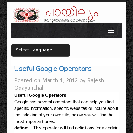
ചായില്യം
ആസുരതാളങ്ങൾക്കൊരാമുഖം
Skip to content
Toggle n
Powered by
Translate
Select your language
Useful Google Operators
Posted on
March 1, 2012
by
Rajesh
Odayanchal
Useful Google Operators
Google has several operators that can help you find
specific information, specific websites or inquire about
the indexing of your own site, below you will find the
most important ones:
define:
– This operator will find definitions for a certain