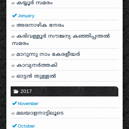
കയ്യൂർ സമരം
January
അരനാഴിക നേരം
കരിവള്ളൂർ സൗജന്യ കഞ്ഞിപ്പന്തൽ
സമരം
മാറുന്നു നാം കേരളീയർ
കാവ്യനര്‍ത്തകി
ഓട്ടൻ തുള്ളൽ
2017
November
മലയാളനാട്ടിലൂടെ
October