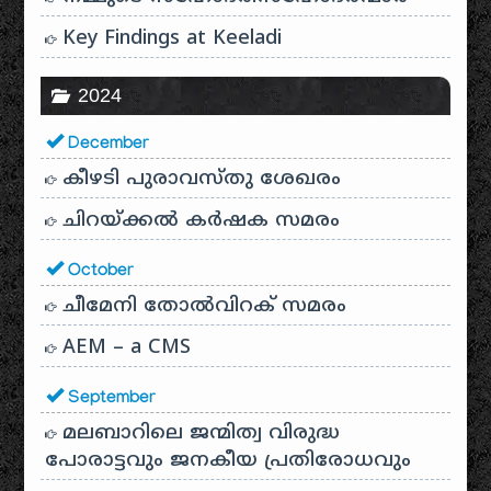
Key Findings at Keeladi
2024
December
കീഴടി പുരാവസ്തു ശേഖരം
ചിറയ്ക്കൽ കർഷക സമരം
October
ചീമേനി തോൽവിറക് സമരം
AEM – a CMS
September
മലബാറിലെ ജന്മിത്വ വിരുദ്ധ
പോരാട്ടവും ജനകീയ പ്രതിരോധവും