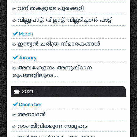
വനിതകളുടെ പൂരക്കളി
വില്ലുപാട്ട്. വില്പാട്ട്, വില്ലടിച്ചാൻ പാട്ട്
March
ഇന്ത്യൻ ചരിത്ര സ്മാരകങ്ങൾ
January
അവഹേളനം അനുഷ്ഠാന
രൂപങ്ങളിലൂടെ…
2021
December
അനാഥന്‍
നാം ജീവിക്കുന്ന സമൂഹം