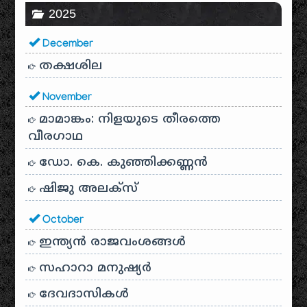
2025
December
തക്ഷശില
November
മാമാങ്കം: നിളയുടെ തീരത്തെ
വീരഗാഥ
ഡോ. കെ. കുഞ്ഞിക്കണ്ണൻ
ഷിജു അലക്സ്
October
ഇന്ത്യൻ രാജവംശങ്ങൾ
സഹാറാ മനുഷ്യർ
ദേവദാസികൾ