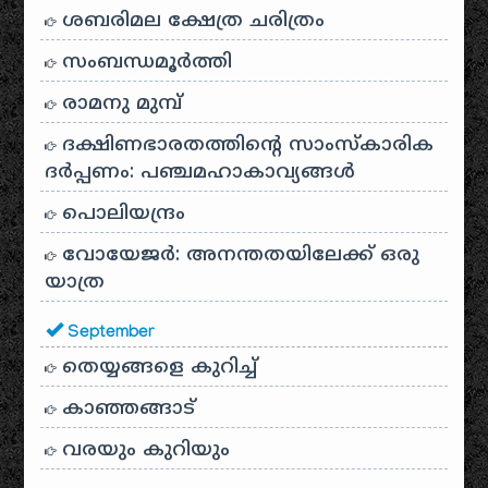
ശബരിമല ക്ഷേത്ര ചരിത്രം
സംബന്ധമൂർത്തി
രാമനു മുമ്പ്
ദക്ഷിണഭാരതത്തിൻ്റെ സാംസ്കാരിക
ദർപ്പണം: പഞ്ചമഹാകാവ്യങ്ങൾ
പൊലിയന്ദ്രം
വോയേജർ: അനന്തതയിലേക്ക് ഒരു
യാത്ര
September
തെയ്യങ്ങളെ കുറിച്ച്
കാഞ്ഞങ്ങാട്
വരയും കുറിയും