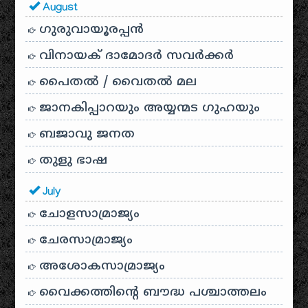
August
ഗുരുവായൂരപ്പൻ
വിനായക് ദാമോദർ സവർക്കർ
പൈതൽ / വൈതൽ മല
ജാനകിപ്പാറയും അയ്യന്മട ഗുഹയും
ബജാവു ജനത
തുളു ഭാഷ
July
ചോളസാമ്രാജ്യം
ചേരസാമ്രാജ്യം
അശോകസാമ്രാജ്യം
വൈക്കത്തിന്റെ ബൗദ്ധ പശ്ചാത്തലം