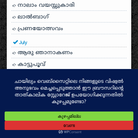
നാലാം വയസ്സുകാരി
ലാൽബാഗ്
പ്രണയോത്സവം
July
ആരു ഞാനാകണം
കാട്ടുപൂവ്
ഗ്രാഫിക്സ് ഡിസൈനിങ്
മധുസൂദനൻ നായരുടെ കവിതകൾ
സുന്ദരകാണ്ഡം
സരസ്വതി
കാവ്യം സുഗേയം
മെന്‍സ്ട്രുവല്‍ കപ്പ്