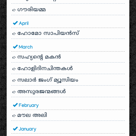
ഗൗരിയമ്മ
April
ഹോമോ സാപിയൻസ്
March
സഹ്യന്റെ മകൻ
ഹോളിദിനചിന്തകൾ
സലാർ ജംഗ് മ്യൂസിയം
അസുരജന്മങ്ങൾ
February
മൗല അലി
January