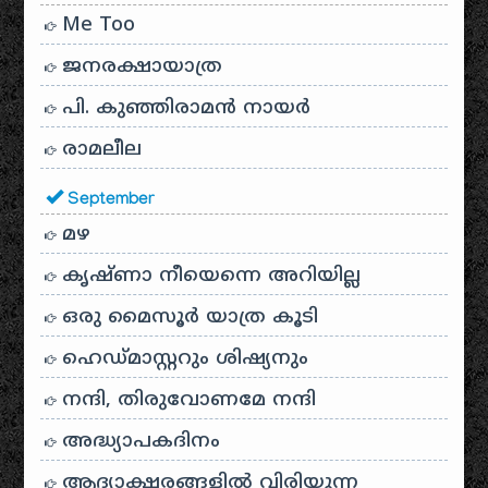
Me Too
ജനരക്ഷായാത്ര
പി. കുഞ്ഞിരാമൻ നായർ
രാമലീല
September
മഴ
കൃഷ്ണാ നീയെന്നെ അറിയില്ല
ഒരു മൈസൂർ യാത്ര കൂടി
ഹെഡ്മാസ്റ്ററും ശിഷ്യനും
നന്ദി, തിരുവോണമേ നന്ദി
അദ്ധ്യാപകദിനം
ആദ്യാക്ഷരങ്ങളിൽ വിരിയുന്ന