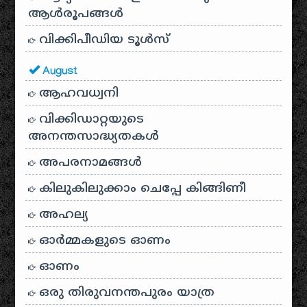
ആൾരൂപങ്ങൾ
വിക്കിപീഡിയ ടൂൾസ്
August
ആഹവധ്വനി
വിക്കിഡാറ്റയുടെ
അനന്തസാദ്ധ്യതകള്‍
അപരനാമങ്ങൾ
കിലുകിലുക്കാം ചെപ്പേ കിങ്ങിണീ
അഹല്യ
ഓര്‍മ്മകളുടെ ഓണം
ഓണം
ഒരു തിരുവനന്തപുരം യാത്ര