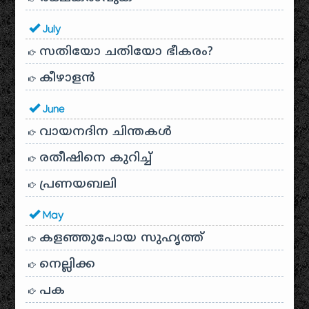
July
സതിയോ ചതിയോ ഭീകരം?
കീഴാളന്‍
June
വായനദിന ചിന്തകൾ
രതീഷിനെ കുറിച്ച്
പ്രണയബലി
May
കളഞ്ഞുപോയ സുഹൃത്ത്
നെല്ലിക്ക
പക