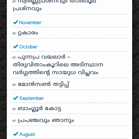
സ്വര്‍ണ്ണപ്രശ്‌നവും താംബൂല
പ്രശ്‌നവും
November
റ്റകാരം
October
പുന്നപ്ര വയലാർ –
തിരുവിതാംകൂറിലെ അടിസ്ഥാന
വർഗ്ഗത്തിന്റെ സായുധ വിപ്ലവം
മോൻസൺ തട്ടിപ്പ്
September
ബാംഗ്ലൂർ കോട്ട
പ്രപഞ്ചവും ഞാനും
August