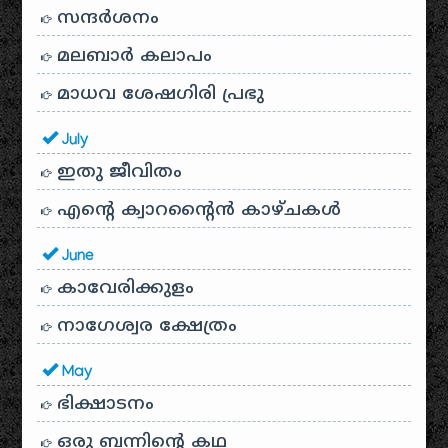
സന്ദര്‍ശനം
മലബാർ കലാപം
മാധവ ശേഷഗിരി പ്രഭു
July
ഇതു ജീവിതം
എന്റെ ക്വാറന്റൈൻ കാഴ്ചകൾ
June
കാവേരിക്കുളം
നാഗേശ്വര ക്ഷേത്രം
May
ഭിക്ഷാടനം
ഒരു ബന്നിന്റെ കഥ