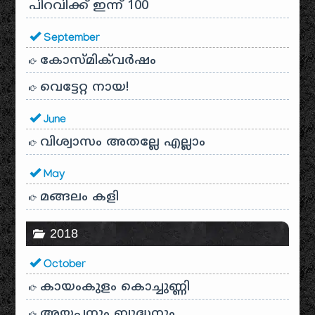
പിറവിക്ക് ഇന്ന് 100
September
കോസ്മിക്‌വർഷം
വെട്ടേറ്റ നായ!
June
വിശ്വാസം അതല്ലേ എല്ലാം
May
മങ്ങലം കളി
2018
October
കായം‌കുളം കൊച്ചുണ്ണി
അയ്യപ്പനും ബുദ്ധനും