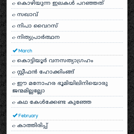
കൊഴിയുന്ന ഇലകൾ പറഞ്ഞത്
സഖാവ്
നിപാ വൈറസ്
നിത്യപ്രാർത്ഥന
March
കൊട്ടിയൂർ വനസത്യാഗ്രഹം
സ്റ്റീഫൻ ഹോക്കിംങ്ങ്
ഈ മനോഹര ഭൂമിയിലിനിയൊരു
ജന്മമില്ലല്ലോ
കഥ കേൾക്കേണ്ട കുഞ്ഞേ
February
കാത്തിരിപ്പ്