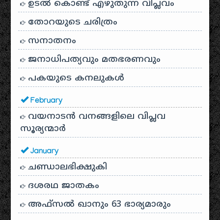
ഉടൽ കൊണ്ട് എഴുതുന്ന വിപ്ലവം
തോറയുടെ ചരിത്രം
സനാതനം
ജനാധിപത്യവും മതഭരണവും
പകയുടെ കനലുകൾ
February
വയനാടൻ വനങ്ങളിലെ വിപ്ലവ
സൂര്യന്മാർ
January
ചണ്ഡാലഭിക്ഷുകി
ദശരഥ ജാതകം
അഫ്സൽ ഖാനും 63 ഭാര്യമാരും