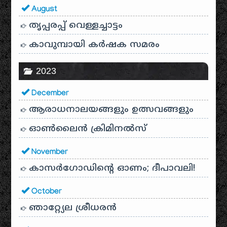
August
തൃപ്പരപ്പ് വെള്ളച്ചാട്ടം
കാവുമ്പായി കർഷക സമരം
2023
December
ആരാധനാലയങ്ങളും ഉത്സവങ്ങളും
ഓൺലൈൻ ക്രിമിനൽസ്
November
കാസർഗോഡിൻ്റെ ഓണം; ദീപാവലി!
October
ഞാറ്റ്യേല ശ്രീധരൻ