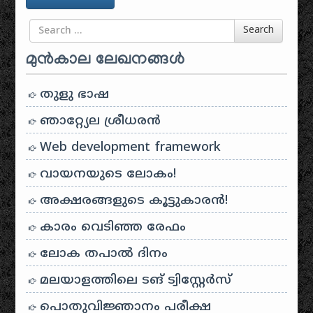
Search for
Search
മുൻകാല ലേഖനങ്ങൾ
തുളു ഭാഷ
ഞാറ്റ്യേല ശ്രീധരൻ
Web development framework
വായനയുടെ ലോകം!
അക്ഷരങ്ങളുടെ കൂട്ടുകാരൻ!
കാരം വെടിഞ്ഞ രേഫം
ലോക തപാൽ ദിനം
മലയാളത്തിലെ ടങ് ട്വിസ്റ്റേർസ്
പൊതുവിജ്ഞാനം പരീക്ഷ