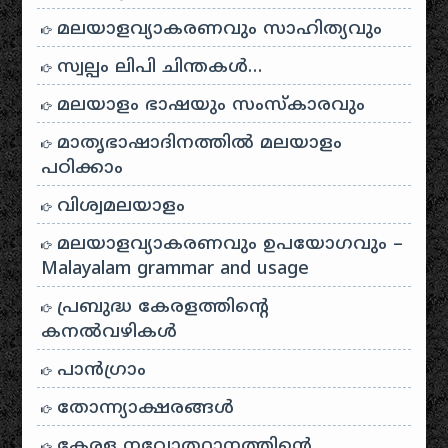
മലയാളവ്യാകരണവും സാഹിത്യവും
സ്വല്പം ലിപി ചിന്തകൾ…
മലയാളം ഭാഷയും സംസ്കാരവും
മാതൃഭാഷാദിനത്തിൽ മലയാളം
പഠിക്കാം
വിശ്വമലയാളം
മലയാളവ്യാകരണവും ഉപയോഗവും –
Malayalam grammar and usage
പ്രബുദ്ധ കേരളത്തിന്റെ
കനൽവഴികൾ
പാന്‍ഗ്രാം
തോന്ന്യാക്ഷരങ്ങള്‍
കേരള നവോത്ഥാനത്തിന്റെ