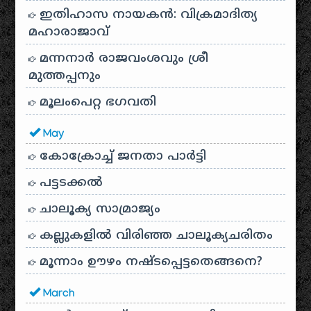
ഇതിഹാസ നായകൻ: വിക്രമാദിത്യ
മഹാരാജാവ്
മന്നനാർ രാജവംശവും ശ്രീ
മുത്തപ്പനും
മൂലംപെറ്റ ഭഗവതി
May
കോക്രോച്ച് ജനതാ പാർട്ടി
പട്ടടക്കൽ
ചാലൂക്യ സാമ്രാജ്യം
കല്ലുകളിൽ വിരിഞ്ഞ ചാലൂക്യചരിതം
മൂന്നാം ഊഴം നഷ്ടപ്പെട്ടതെങ്ങനെ?
March