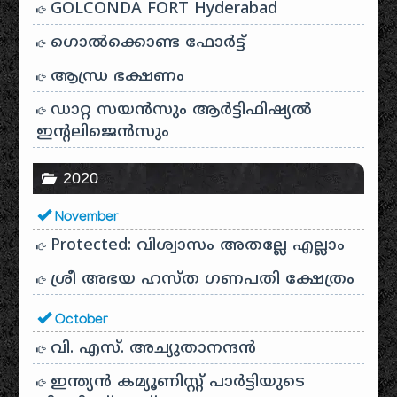
GOLCONDA FORT Hyderabad
ഗൊൽക്കൊണ്ട ഫോർട്ട്
ആന്ധ്ര ഭക്ഷണം
ഡാറ്റ സയൻസും ആർട്ടിഫിഷ്യൽ
ഇൻ്റലിജെൻസും
2020
November
Protected: വിശ്വാസം അതല്ലേ എല്ലാം
ശ്രീ അഭയ ഹസ്ത ഗണപതി ക്ഷേത്രം
October
വി. എസ്. അച്യുതാനന്ദൻ
ഇന്ത്യൻ കമ്യൂണിസ്റ്റ് പാർട്ടിയുടെ