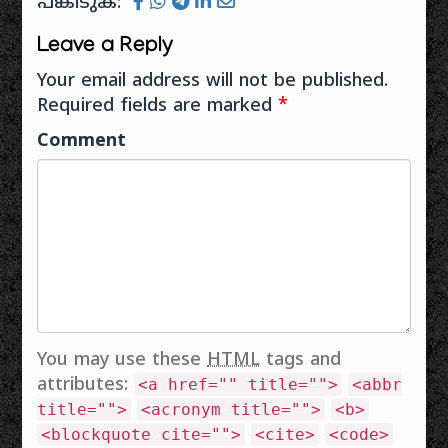
പങ്കിടുക:
with a new way of…
Leave a Reply
Your email address will not be published.
Required fields are marked
*
Comment
You may use these
HTML
tags and
attributes:
<a href="" title="">
<abbr
title="">
<acronym title="">
<b>
<blockquote cite="">
<cite>
<code>