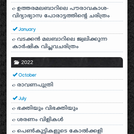
ഉത്തരമലബാറിലെ പൗരാവകാശ-
വിദ്യാഭ്യാസ പോരാട്ടത്തിന്റെ ചരിത്രം
January
വടക്കൻ മലബാറിലെ ജ്വലിക്കുന്ന
കാർഷിക വിപ്ലവചരിത്രം
2022
October
രാവണപുത്രി
July
ഭക്തിയും വിഭക്തിയും
ശരണം വിളികൾ
പെൺകുട്ടികളുടെ കോൽക്കളി