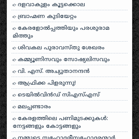
ദളവാകുളം കൂട്ടക്കൊല
ബ്രാഹ്മണ കുടിയേറ്റം
കേരളോൽപ്പത്തിയും പരശുരാമ
മിത്തും
ശിവകല പുരാവസ്തു ശേഖരം
കമ്മ്യൂണിസവും സോഷ്യലിസവും
വി. എസ്. അച്യുതാനന്ദൻ
ആഫ്രിക്ക പിളരുന്നു!
ടെയിൽ‌വിൻഡ് സി‌എസ്‌എസ്
മലപ്പണ്ടാരം
കേരളത്തിലെ പണിമുടക്കുകൾ:
നേട്ടങ്ങളും കോട്ടങ്ങളും
നമ്മുടെ സഹോദരീസഹോദരന്മാർ