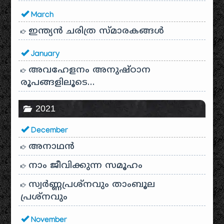
March
ഇന്ത്യൻ ചരിത്ര സ്മാരകങ്ങൾ
January
അവഹേളനം അനുഷ്ഠാന
രൂപങ്ങളിലൂടെ…
2021
December
അനാഥന്‍
നാം ജീവിക്കുന്ന സമൂഹം
സ്വര്‍ണ്ണപ്രശ്‌നവും താംബൂല
പ്രശ്‌നവും
November