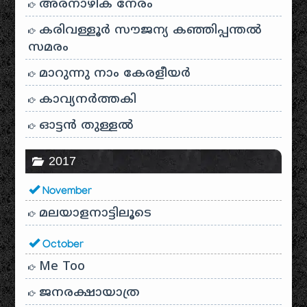
അരനാഴിക നേരം
കരിവള്ളൂർ സൗജന്യ കഞ്ഞിപ്പന്തൽ
സമരം
മാറുന്നു നാം കേരളീയർ
കാവ്യനര്‍ത്തകി
ഓട്ടൻ തുള്ളൽ
2017
November
മലയാളനാട്ടിലൂടെ
October
Me Too
ജനരക്ഷായാത്ര