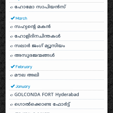
ഹോമോ സാപിയൻസ്
March
സഹ്യന്റെ മകൻ
ഹോളിദിനചിന്തകൾ
സലാർ ജംഗ് മ്യൂസിയം
അസുരജന്മങ്ങൾ
February
മൗല അലി
January
GOLCONDA FORT Hyderabad
ഗൊൽക്കൊണ്ട ഫോർട്ട്