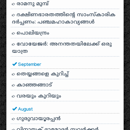
രാമനു മുമ്പ്
ദക്ഷിണഭാരതത്തിൻ്റെ സാംസ്കാരിക
ദർപ്പണം: പഞ്ചമഹാകാവ്യങ്ങൾ
പൊലിയന്ദ്രം
വോയേജർ: അനന്തതയിലേക്ക് ഒരു
യാത്ര
September
തെയ്യങ്ങളെ കുറിച്ച്
കാഞ്ഞങ്ങാട്
വരയും കുറിയും
August
ഗുരുവായൂരപ്പൻ
വിനായക് ദാമോദർ സവർക്കർ