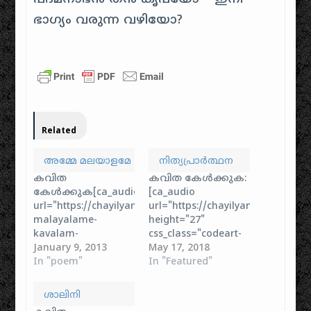
ഭാഗ്യം വരുന്ന വഴിയോ?
Related
അമ്മേ മലയാളമേ
നിത്യപ്രാർത്ഥന
കവിത
കവിത കേൾക്കുക:
കേൾക്കുക[ca_audio
[ca_audio
url="https://chayilyam.com/stories/poem/amme-
url="https://chayilyam.com/stor
malayalame-
height="27"
kavalam-
css_class="codeart-
sreekumar.mp3"
January 9, 2013
google-mp3-player"
May 17, 2018
width="300"
In "poem"
autoplay="false"]
In "Featured"
height="27"
ഏവർക്കും
css_class="codeart-
ദിവസവും രാവിലെ
ശാലിനി
google-mp3-player"
ചൊല്ലാനായി