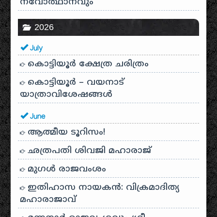
നവോത്ഥാനവും
2026
July
കൊട്ടിയൂർ ക്ഷേത്ര ചരിത്രം
കൊട്ടിയൂർ – വയനാട്
യാത്രാവിശേഷങ്ങൾ
June
ആത്മീയ ടൂറിസം!
ഛത്രപതി ശിവജി മഹാരാജ്
മുഗൾ രാജവംശം
ഇതിഹാസ നായകൻ: വിക്രമാദിത്യ
മഹാരാജാവ്