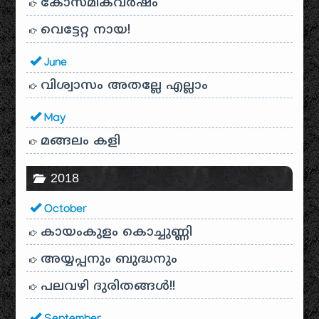
കോസ്മിക്‌വർഷം
വെട്ടേറ്റ നായ!
June
വിശ്വാസം അതല്ലേ എല്ലാം
May
മങ്ങലം കളി
2018
October
കായം‌കുളം കൊച്ചുണ്ണി
അയ്യപ്പനും ബുദ്ധനും
പലവഴി ദുരിതങ്ങൾ!!