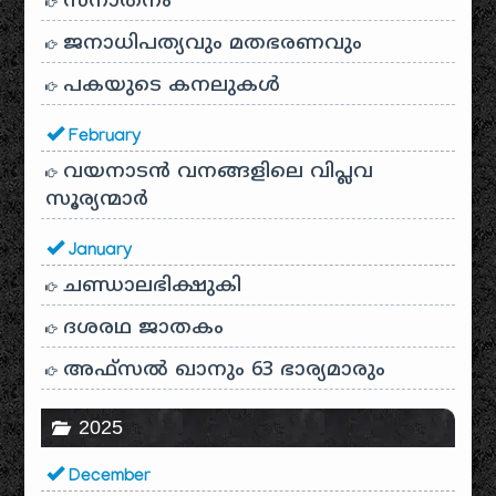
സനാതനം
ജനാധിപത്യവും മതഭരണവും
പകയുടെ കനലുകൾ
February
വയനാടൻ വനങ്ങളിലെ വിപ്ലവ
സൂര്യന്മാർ
January
ചണ്ഡാലഭിക്ഷുകി
ദശരഥ ജാതകം
അഫ്സൽ ഖാനും 63 ഭാര്യമാരും
2025
December