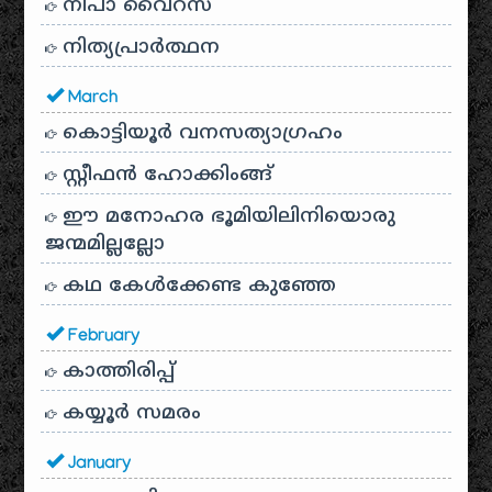
നിപാ വൈറസ്
നിത്യപ്രാർത്ഥന
March
കൊട്ടിയൂർ വനസത്യാഗ്രഹം
സ്റ്റീഫൻ ഹോക്കിംങ്ങ്
ഈ മനോഹര ഭൂമിയിലിനിയൊരു
ജന്മമില്ലല്ലോ
കഥ കേൾക്കേണ്ട കുഞ്ഞേ
February
കാത്തിരിപ്പ്
കയ്യൂർ സമരം
January