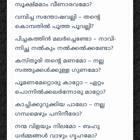
സൂക്ഷ്മമാം വീണാരവമോ?
വമ്പിച്ച സന്തോഷവല്ലി – തന്റെ
കൊമ്പതിൽ പൂത്ത പൂവല്ലി?
പിച്ചകത്തിൻ മലർച്ചെണ്ടോ – നാവി-
ന്നിച്ഛ നൽകും നൽക്കൽക്കണ്ടോ?
കസ്തൂരി തന്റെ മണമോ – നല്ല
സത്തുക്കൾക്കുള്ള ഗുണമോ?
പൂമണമേറ്റൊരു കാറ്റോ – ഏറ്റം
പൊന്നിൽക്കലർന്നോരു മാറ്റോ?
കാച്ചിക്കുറുക്കിയ പാലോ – നല്ല
ഗന്ധമെഴും പനിനീരോ?
നന്മ വിളയും നിലമോ – ബഹു
ധർമ്മങ്ങൾ വാഴും ഗൃഹമോ?