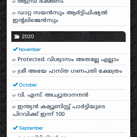
ആന്ധ്ര ഭക്ഷണം
ഡാറ്റ സയൻസും ആർട്ടിഫിഷ്യൽ
ഇൻ്റലിജെൻസും
2020
November
Protected: വിശ്വാസം അതല്ലേ എല്ലാം
ശ്രീ അഭയ ഹസ്ത ഗണപതി ക്ഷേത്രം
October
വി. എസ്. അച്യുതാനന്ദൻ
ഇന്ത്യൻ കമ്യൂണിസ്റ്റ് പാർട്ടിയുടെ
പിറവിക്ക് ഇന്ന് 100
September