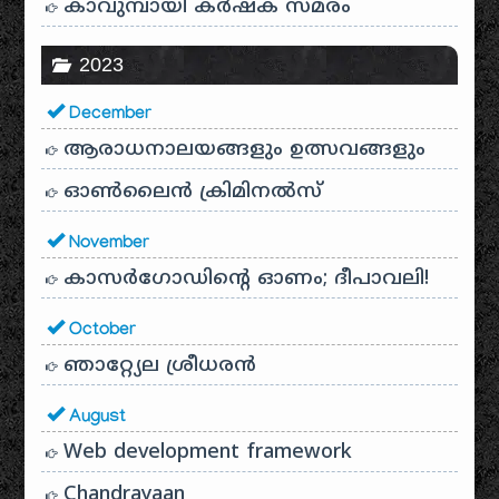
കാവുമ്പായി കർഷക സമരം
2023
December
ആരാധനാലയങ്ങളും ഉത്സവങ്ങളും
ഓൺലൈൻ ക്രിമിനൽസ്
November
കാസർഗോഡിൻ്റെ ഓണം; ദീപാവലി!
October
ഞാറ്റ്യേല ശ്രീധരൻ
August
Web development framework
Chandrayaan