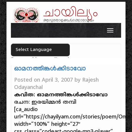
ചായില്യം
ആസുരതാളങ്ങൾക്കൊരാമുഖം
Skip to content
Toggle n
Powered by
Translate
Select your language
ഓമനത്തിങ്കൾക്കിടാവോ
Posted on
April 3, 2007
by
Rajesh
Odayanchal
കവിത: ഓമനത്തിങ്കൾക്കിടാവോ
രചന: ഇരയിമ്മൻ തമ്പി
[ca_audio
url=”https://chayilyam.com/stories/poem/Oma
width=”100%” height=”27″
css_class=”codeart-google-mp3-player”