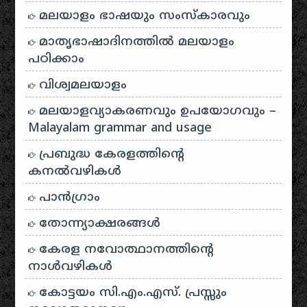
മലയാളം ഭാഷയും സംസ്കാരവും
മാതൃഭാഷാദിനത്തിൽ മലയാളം
പഠിക്കാം
വിശ്വമലയാളം
മലയാളവ്യാകരണവും ഉപയോഗവും –
Malayalam grammar and usage
പ്രബുദ്ധ കേരളത്തിന്റെ
കനൽവഴികൾ
പാന്‍ഗ്രാം
തോന്ന്യാക്ഷരങ്ങള്‍
കേരള നവോത്ഥാനത്തിന്റെ
നാൾവഴികൾ
കോട്ടയം സി.എം.എസ്. പ്രസ്സും