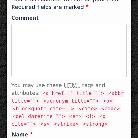
ഭാവന നിന്റെ സ്വന്തം
ശങ്കയുണ്ടാകില്ലെനിക്കല്പമെങ്കിലും
Required fields are marked
സൂര്യ
*
ആയിരം
തേജസ്സുപോല്‍
അംഗനമാരൊത്തുചേര്‍‌ന്നെഴും
Comment
വാണൊരാ ഭാര്‍ഗ്ഗവ-
ആലവാലത്തിന്‍
രാമനും…
നടുക്കങ്ങു
നില്‍ക്കിലും
ഞാനസൂയപ്പെടിലെന്‍‌റെയാണാമുഗ്ദ്ധ-
ഗാനാര്‍ദ്രചിത്തം
എനിക്കറിയാം
വിഭോ അന്യര്‍
അസൂയയാല്‍ ഏറ്റം
വികൃതമായ് അങ്
തന്‍ ചിത്രം വരച്ചു
കാണിക്കിലും
You may use these
HTML
tags and
കാണുമെന്നല്ലാതതിന്‍
attributes:
<a href="" title="">
<abbr
പങ്കുമല്പമെന്‍
title="">
<acronym title="">
<b>
പ്രാണനിലൊട്ടിപ്പിടിക്കില്ലൊരിക്കലും
<blockquote cite="">
<cite>
<code>
കാണും പലതും
പറയുവാനാളുകള്‍…
<del datetime="">
<em>
<i>
<q
cite="">
<s>
<strike>
<strong>
Name
*