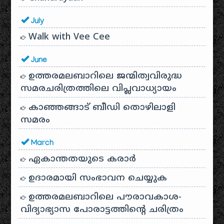
July
Walk with Vee Cee
June
ഉത്തരമലബാറിലെ ജന്മിത്വവിരുദ്ധ
സമരചരിത്രത്തിലെ വിപ്ലവാധ്യായം
കാഞ്ഞങ്ങാട് ബീഡി തൊഴിലാളി
സമരം
March
ഏകാന്തതയുടെ കരാർ
ഉദാരമായി സംഭാവന ചെയ്യുക
ഉത്തരമലബാറിലെ പൗരാവകാശ-
വിദ്യാഭ്യാസ പോരാട്ടത്തിന്റെ ചരിത്രം