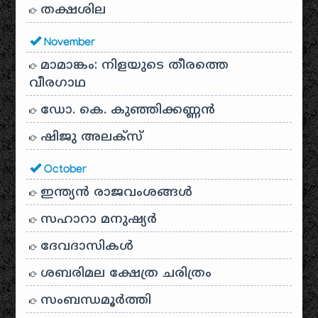
തക്ഷശില
November
മാമാങ്കം: നിളയുടെ തീരത്തെ
വീരഗാഥ
ഡോ. കെ. കുഞ്ഞിക്കണ്ണൻ
ഷിജു അലക്സ്
October
ഇന്ത്യൻ രാജവംശങ്ങൾ
സഹാറാ മനുഷ്യർ
ദേവദാസികൾ
ശബരിമല ക്ഷേത്ര ചരിത്രം
സംബന്ധമൂർത്തി