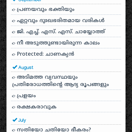
September
പ്രണയവും ഭക്തിയും
ഏറ്റവും ദുഃഖഭരിതമായ വരികൾ
ജി. എച്ച്. എസ്. എസ്. ചായ്യോത്ത്
നീ അടുത്തുണ്ടായിരുന്ന കാലം
Protected: ചാണക്യന്‍
August
അടിമത്ത വ്യവസ്ഥയും
പ്രതിരോധത്തിന്റെ ആദ്യ രൂപങ്ങളും
പ്രളയം
രക്ഷകരാവുക
July
സതിയോ ചതിയോ ഭീകരം?