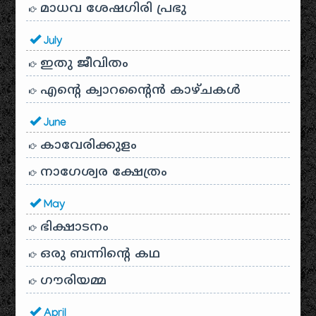
മാധവ ശേഷഗിരി പ്രഭു
July
ഇതു ജീവിതം
എന്റെ ക്വാറന്റൈൻ കാഴ്ചകൾ
June
കാവേരിക്കുളം
നാഗേശ്വര ക്ഷേത്രം
May
ഭിക്ഷാടനം
ഒരു ബന്നിന്റെ കഥ
ഗൗരിയമ്മ
April