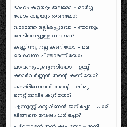
ദാഹം കളയും ജലമോ – മാർഗ്ഗ
ഖേദം കളയും തണലോ?
വാടാത്ത മല്ലികപ്പൂവോ – ഞാനും
തേടിവെച്ചുള്ള ധനമോ?
കണ്ണിന്നു നല്ല കണിയോ – മമ
കൈവന്ന ചിന്താമണിയോ?
ലാവണ്യപുണ്യനദിയോ – ഉണ്ണി-
ക്കാർവർണ്ണൻ തന്റെ കണിയോ?
ലക്ഷ്മീഭഗവതി തന്റെ – തിരു
നെറ്റിമേലിട്ട കുറിയോ?
എന്നൂണ്ണിക്കൃഷ്ണൻ ജനിച്ചോ – പാരി-
ലിങ്ങനെ വേഷം ധരിച്ചോ?
പദ്മനാഭൻ തൻ കൃപയോ – ഇനി