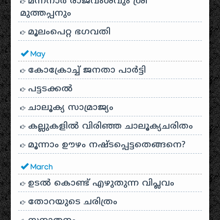
മന്നനാർ രാജവംശവും ശ്രീ
മുത്തപ്പനും
മൂലംപെറ്റ ഭഗവതി
May
കോക്രോച്ച് ജനതാ പാർട്ടി
പട്ടടക്കൽ
ചാലൂക്യ സാമ്രാജ്യം
കല്ലുകളിൽ വിരിഞ്ഞ ചാലൂക്യചരിതം
മൂന്നാം ഊഴം നഷ്ടപ്പെട്ടതെങ്ങനെ?
March
ഉടൽ കൊണ്ട് എഴുതുന്ന വിപ്ലവം
തോറയുടെ ചരിത്രം