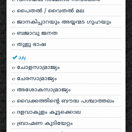
പൈതൽ / വൈതൽ മല
ജാനകിപ്പാറയും അയ്യന്മട ഗുഹയും
ബജാവു ജനത
തുളു ഭാഷ
July
ചോളസാമ്രാജ്യം
ചേരസാമ്രാജ്യം
അശോകസാമ്രാജ്യം
വൈക്കത്തിന്റെ ബൗദ്ധ പശ്ചാത്തലം
ദളവാകുളം കൂട്ടക്കൊല
ബ്രാഹ്മണ കുടിയേറ്റം