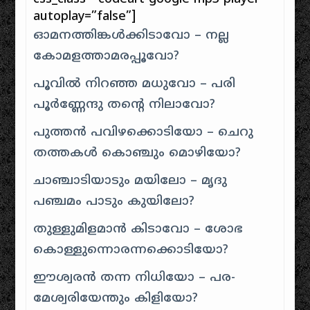
autoplay=”false”]
ഓമനത്തിങ്കൾക്കിടാവോ – നല്ല
കോമളത്താമരപ്പൂവോ?
പൂവിൽ നിറഞ്ഞ മധുവോ – പരി
പൂർണ്ണേന്ദു തന്റെ നിലാവോ?
പുത്തൻ പവിഴക്കൊടിയോ – ചെറു
തത്തകൾ കൊഞ്ചും മൊഴിയോ?
ചാഞ്ചാടിയാടും മയിലോ – മൃദു
പഞ്ചമം പാടും കുയിലോ?
തുള്ളുമിളമാൻ കിടാവോ – ശോഭ
കൊള്ളുന്നൊരന്നക്കൊടിയോ?
ഈശ്വരൻ തന്ന നിധിയോ – പര-
മേശ്വരിയേന്തും കിളിയോ?