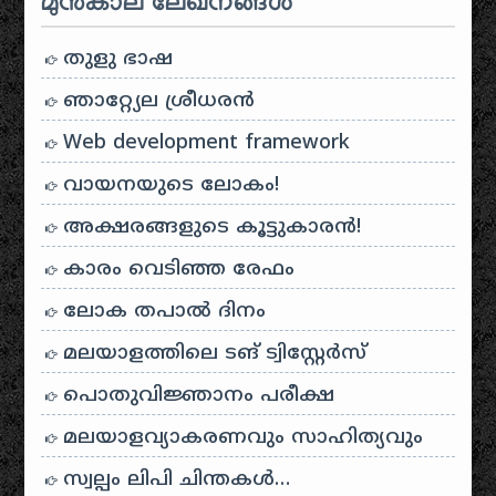
മുൻകാല ലേഖനങ്ങൾ
തുളു ഭാഷ
ഞാറ്റ്യേല ശ്രീധരൻ
Web development framework
വായനയുടെ ലോകം!
അക്ഷരങ്ങളുടെ കൂട്ടുകാരൻ!
കാരം വെടിഞ്ഞ രേഫം
ലോക തപാൽ ദിനം
മലയാളത്തിലെ ടങ് ട്വിസ്റ്റേർസ്
പൊതുവിജ്ഞാനം പരീക്ഷ
മലയാളവ്യാകരണവും സാഹിത്യവും
സ്വല്പം ലിപി ചിന്തകൾ…