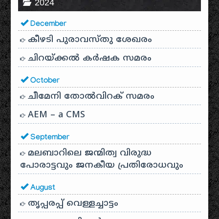
2024
December
കീഴടി പുരാവസ്തു ശേഖരം
ചിറയ്ക്കൽ കർഷക സമരം
October
ചീമേനി തോൽവിറക് സമരം
AEM – a CMS
September
മലബാറിലെ ജന്മിത്വ വിരുദ്ധ
പോരാട്ടവും ജനകീയ പ്രതിരോധവും
August
തൃപ്പരപ്പ് വെള്ളച്ചാട്ടം