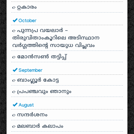
റ്റകാരം
October
പുന്നപ്ര വയലാർ –
തിരുവിതാംകൂറിലെ അടിസ്ഥാന
വർഗ്ഗത്തിന്റെ സായുധ വിപ്ലവം
മോൻസൺ തട്ടിപ്പ്
September
ബാംഗ്ലൂർ കോട്ട
പ്രപഞ്ചവും ഞാനും
August
സന്ദര്‍ശനം
മലബാർ കലാപം