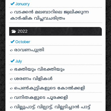
January
വടക്കൻ മലബാറിലെ ജ്വലിക്കുന്ന
കാർഷിക വിപ്ലവചരിത്രം
2022
October
രാവണപുത്രി
July
ഭക്തിയും വിഭക്തിയും
ശരണം വിളികൾ
പെൺകുട്ടികളുടെ കോൽക്കളി
വനിതകളുടെ പൂരക്കളി
വില്ലുപാട്ട്. വില്പാട്ട്, വില്ലടിച്ചാൻ പാട്ട്