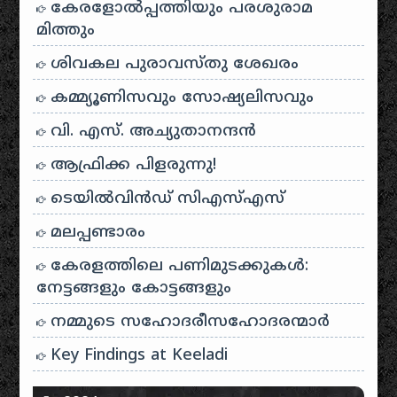
കേരളോൽപ്പത്തിയും പരശുരാമ
മിത്തും
ശിവകല പുരാവസ്തു ശേഖരം
കമ്മ്യൂണിസവും സോഷ്യലിസവും
വി. എസ്. അച്യുതാനന്ദൻ
ആഫ്രിക്ക പിളരുന്നു!
ടെയിൽ‌വിൻഡ് സി‌എസ്‌എസ്
മലപ്പണ്ടാരം
കേരളത്തിലെ പണിമുടക്കുകൾ:
നേട്ടങ്ങളും കോട്ടങ്ങളും
നമ്മുടെ സഹോദരീസഹോദരന്മാർ
Key Findings at Keeladi