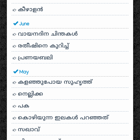
കീഴാളന്‍
June
വായനദിന ചിന്തകൾ
രതീഷിനെ കുറിച്ച്
പ്രണയബലി
May
കളഞ്ഞുപോയ സുഹൃത്ത്
നെല്ലിക്ക
പക
കൊഴിയുന്ന ഇലകൾ പറഞ്ഞത്
സഖാവ്