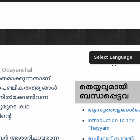
Skip to content
Powered by
T
Select your language
h Odayanchal
്തമാക്കുന്നതാണ്
തെയ്യവുമായി
രാപഞ്ചികതത്ത്വങ്ങള്‍
ബന്ധപ്പെട്ടവ
ില്‍ക്കേണ്ടിവന്ന
്യരുടെ കഥ
ആസുരതാളങ്ങൾക്
ന്റെ
introduction to the
Theyyam
വര്‍ ആരാദിച്ചുവരുന്ന
മുച്ചിലോട്ട് ഭഗവതി