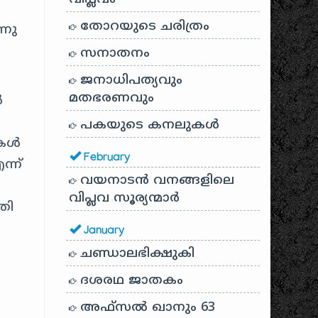
തോറയുടെ ചരിത്രം
്നു
സനാതനം
ജനാധിപത്യവും
മതഭരണവും
‍
പകയുടെ കനലുകൾ
ള്‍
February
്ന്‍
വയനാടൻ വനങ്ങളിലെ
വിപ്ലവ സൂര്യന്മാർ
മതി
January
ചണ്ഡാലഭിക്ഷുകി
ദശരഥ ജാതകം
അഫ്സൽ ഖാനും 63