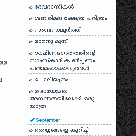
ദേവദാസികൾ
ശബരിമല ക്ഷേത്ര ചരിത്രം
സംബന്ധമൂർത്തി
രാമനു മുമ്പ്
ദക്ഷിണഭാരതത്തിൻ്റെ
സാംസ്കാരിക ദർപ്പണം:
ള്ള
പഞ്ചമഹാകാവ്യങ്ങൾ
പൊലിയന്ദ്രം
ി
വോയേജർ:
അനന്തതയിലേക്ക് ഒരു
യാത്ര
September
തെയ്യങ്ങളെ കുറിച്ച്