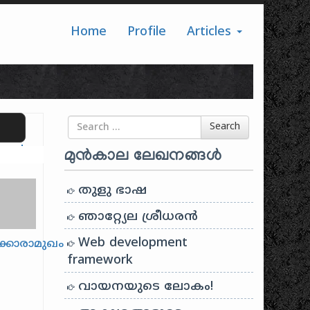
Home
Profile
Articles
Search for
Search
ranslate
മുൻകാല ലേഖനങ്ങൾ
തുളു ഭാഷ
ഞാറ്റ്യേല ശ്രീധരൻ
Web development
കൊരാമുഖം
framework
വായനയുടെ ലോകം!