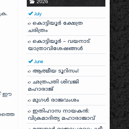
2026
ുക.
July
കൊട്ടിയൂർ ക്ഷേത്ര
ചരിത്രം
കൊട്ടിയൂർ – വയനാട്
യാത്രാവിശേഷങ്ങൾ
June
ആത്മീയ ടൂറിസം!
ഛത്രപതി ശിവജി
മഹാരാജ്
ാണ് ഈ
മുഗൾ രാജവംശം
ഇതിഹാസ നായകൻ:
നത്തെ
വിക്രമാദിത്യ മഹാരാജാവ്