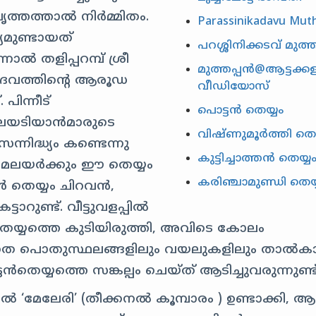
താല്‍‌ നിര്‍‌മ്മിതം.
Parassinikadavu Mut
ദ്യമുണ്ടായത്
പറശ്ശിനിക്കടവ് മുത്
‍ തളിപ്പറമ്പ് ശ്രീ
മുത്തപ്പൻ@ആട്ടക്ക
ദൈവത്തിന്റെ ആരൂഡ
വീഡിയോസ്
പിന്നീട്
പൊട്ടൻ തെയ്യം
ുലയടിയാന്‍മാരുടെ
വിഷ്ണുമൂർത്തി തെയ
ന്നിദ്ധ്യം കണ്ടെന്നു
കുട്ടിച്ചാത്തൻ തെയ്യ
 മലയര്‍‍ക്കും ഈ തെയ്യം
കരിഞ്ചാമുണ്ഡി തെയ്
 തെയ്യം ചിറവന്‍,
റുണ്ട്. വീട്ടുവളപ്പില്‍
‍തെയ്യത്തെ കുടിയിരുത്തി, അവിടെ കോലം
കൂടാതെ പൊതുസ്ഥലങ്ങളിലും വയലുകളിലും താല്‍
‍‍തെയ്യത്തെ സങ്കല്പം ചെയ്‍ത് ആടിച്ചുവരുന്നുണ്ട്
‍ ‘മേലേരി’ (തീക്കനല്‍ കൂമ്പാരം ) ഉണ്ടാക്കി, ആ