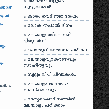
അക്ഷരങ്ങളുടെ
കൂട്ടുകാരൻ!
happan
തപ്പൻ
കാരം വെടിഞ്ഞ രേഫം
ളം
ലോക തപാൽ ദിനം
മലയാളത്തിലെ ടങ്
ട്വിസ്റ്റേർസ്
്യം
പൊതുവിജ്ഞാനം പരീക്ഷ
ം
മലയാളവ്യാകരണവും
യം
സാഹിത്യവും
സ്വല്പം ലിപി ചിന്തകൾ…
മലയാളം ഭാഷയും
കാലിക
സംസ്കാരവും
.
മാതൃഭാഷാദിനത്തിൽ
മലയാളം പഠിക്കാം