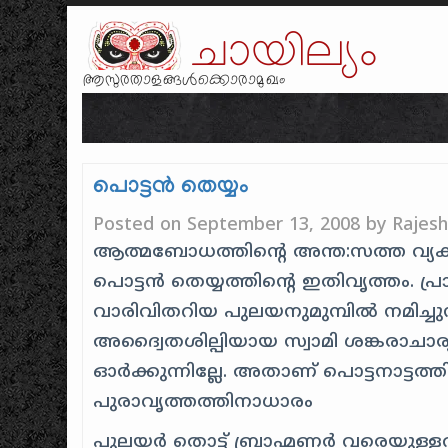
ചായില്യം
ആസുരതാളങ്ങൾക്കൊരാമുഖം
പൊട്ടന്‍ തെയ്യം
Posted on
September 13, 2008
by
Rajes
ആത്മബോധത്തിന്റെ അന്ത:സത്ത വ്യക
പൊട്ടന്‍ തെയ്യത്തിന്റെ ഇതിവൃത്തം. പ്
വാരിവിതറിയ പുലയനുമുമ്പില്‍ നമിച്ചുന
അദ്വൈതശില്പിയായ സ്വാമി ശങ്കരാചാര
ഓര്‍ക്കുന്നില്ലേ. അതാണ് പൊട്ടനാട്ടത്തി
പുരാവൃത്തത്തിനാധാരം
പുലയര്‍ തൊട്ട് ബ്രാഹ്മണര്‍ വരെയുള്ള