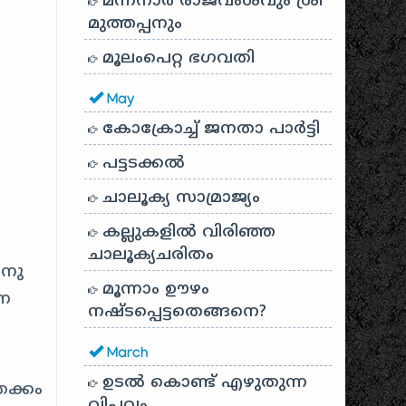
മന്നനാർ രാജവംശവും ശ്രീ
മുത്തപ്പനും
മൂലംപെറ്റ ഭഗവതി
May
കോക്രോച്ച് ജനതാ പാർട്ടി
പട്ടടക്കൽ
ചാലൂക്യ സാമ്രാജ്യം
കല്ലുകളിൽ വിരിഞ്ഞ
ചാലൂക്യചരിതം
ിനു
മൂന്നാം ഊഴം
്ന
നഷ്ടപ്പെട്ടതെങ്ങനെ?
March
ഉടൽ കൊണ്ട് എഴുതുന്ന
തക്കം
വിപ്ലവം