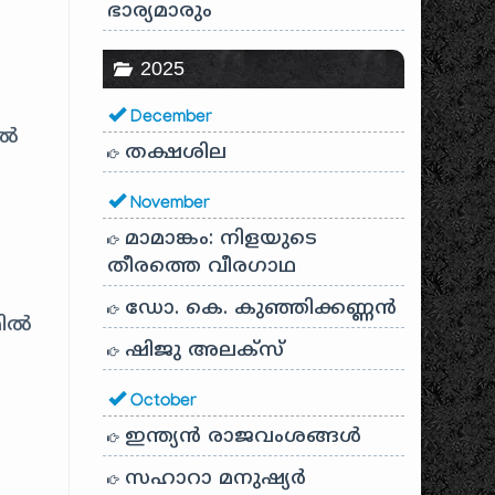
ഭാര്യമാരും
2025
December
്‍
തക്ഷശില
November
മാമാങ്കം: നിളയുടെ
തീരത്തെ വീരഗാഥ
ഡോ. കെ. കുഞ്ഞിക്കണ്ണൻ
ല്‍‍
ഷിജു അലക്സ്
October
ഇന്ത്യൻ രാജവംശങ്ങൾ
സഹാറാ മനുഷ്യർ