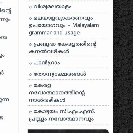
.
വിശ്വമലയാളം
ന്റെ
മലയാളവ്യാകരണവും
്നും
ഉപയോഗവും – Malayalam
grammar and usage
ിടെ
പ്രബുദ്ധ കേരളത്തിന്റെ
കനൽവഴികൾ
ും
പാന്‍ഗ്രാം
്‍
തോന്ന്യാക്ഷരങ്ങള്‍
കേരള
നവോത്ഥാനത്തിന്റെ
ന്ന
നാൾവഴികൾ
ള
കോട്ടയം സി.എം.എസ്.
ള
പ്രസ്സും നവോത്ഥാനവും