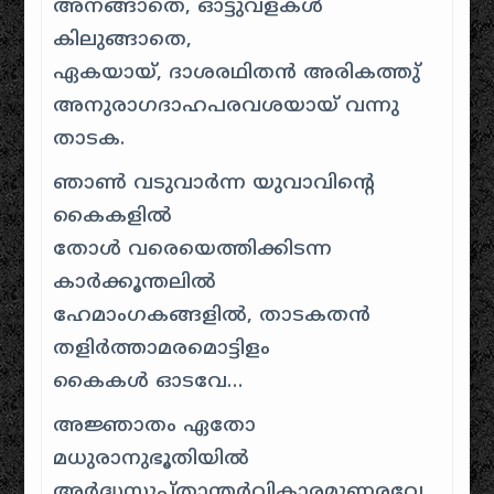
അനങ്ങാതെ, ഓട്ടുവളകള്‍
കിലുങ്ങാതെ,
ഏകയായ്, ദാശരഥിതന്‍ അരികത്തു്
അനുരാഗദാഹപരവശയായ് വന്നു
താടക.
ഞാണ്‍ വടുവാര്‍ന്ന യുവാവിന്റെ
കൈകളില്‍
തോള്‍ വരെയെത്തിക്കിടന്ന
കാര്‍ക്കൂന്തലില്‍
ഹേമാംഗകങ്ങളില്‍, താടകതന്‍
തളിര്‍ത്താമരമൊട്ടിളം
കൈകള്‍ ഓടവേ…
അജ്ഞാതം ഏതോ
മധുരാനുഭൂതിയില്‍
അര്‍ദ്ധസുപ്താന്തര്‍വികാരമുണരവേ…