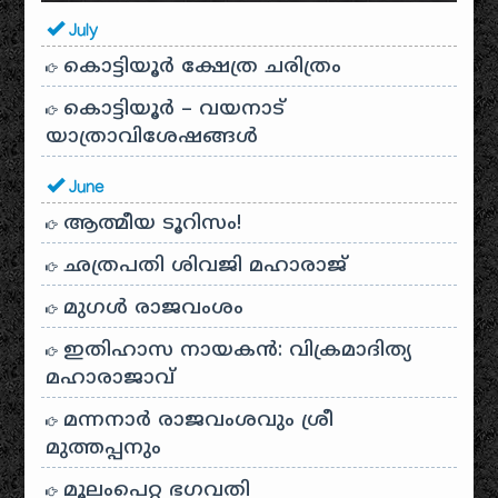
July
കൊട്ടിയൂർ ക്ഷേത്ര ചരിത്രം
കൊട്ടിയൂർ – വയനാട്
യാത്രാവിശേഷങ്ങൾ
June
ആത്മീയ ടൂറിസം!
ഛത്രപതി ശിവജി മഹാരാജ്
മുഗൾ രാജവംശം
ഇതിഹാസ നായകൻ: വിക്രമാദിത്യ
മഹാരാജാവ്
മന്നനാർ രാജവംശവും ശ്രീ
മുത്തപ്പനും
മൂലംപെറ്റ ഭഗവതി