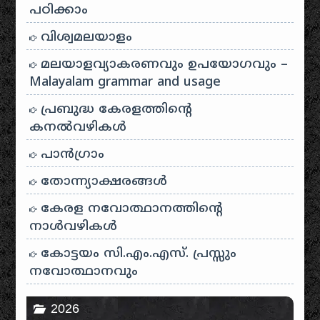
പഠിക്കാം
വിശ്വമലയാളം
മലയാളവ്യാകരണവും ഉപയോഗവും –
Malayalam grammar and usage
പ്രബുദ്ധ കേരളത്തിന്റെ
കനൽവഴികൾ
പാന്‍ഗ്രാം
തോന്ന്യാക്ഷരങ്ങള്‍
കേരള നവോത്ഥാനത്തിന്റെ
നാൾവഴികൾ
കോട്ടയം സി.എം.എസ്. പ്രസ്സും
നവോത്ഥാനവും
2026