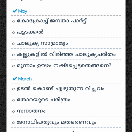
May
കോക്രോച്ച് ജനതാ പാർട്ടി
പട്ടടക്കൽ
ചാലൂക്യ സാമ്രാജ്യം
കല്ലുകളിൽ വിരിഞ്ഞ ചാലൂക്യചരിതം
മൂന്നാം ഊഴം നഷ്ടപ്പെട്ടതെങ്ങനെ?
March
ഉടൽ കൊണ്ട് എഴുതുന്ന വിപ്ലവം
തോറയുടെ ചരിത്രം
സനാതനം
ജനാധിപത്യവും മതഭരണവും