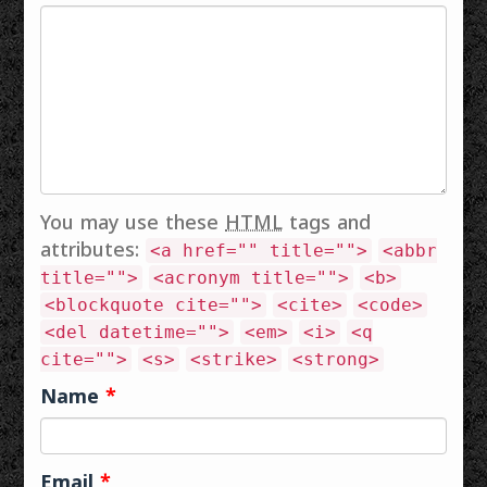
നാരായണൻ
മല്ലിട്ടു- വെറ്റി
തൊഴിലാളികളും
നമ്പൂതിരി കക്കാട്
നേടിയതാണതിൻ
കർഷകത്തൊഴിലാളികളും
എന്നാണ്.
സിദ്ധികൾ!
മത്സ്യത്തൊഴിലാളികളും
കാല്പനികതാവിരുദ്ധതയായിരുന്നു
മന്ത്രമയൂരപിഞ്ചികാചാലന-
നടത്തിയ
കക്കാടിന്റെ
തന്ത്രമല്ലതിൻ
ഇതിഹാസതുല്യമായ
കവിതകളുടെ
സംസ്കാരമണ്ഡലം!
സായുധ
മുഖമുദ്ര.
കോടികോടി
പോരാട്ടമാണിത്.¹…
മനുഷ്യസ്നേഹം
ശതാബ്ദങ്ങൾ…
തുളുമ്പിനിന്ന
അദ്ദേഹത്തിന്റെ
You may use these
HTML
tags and
കവിതകളിൽ
സമൂഹത്തിന്റെ…
attributes:
<a href="" title="">
<abbr
title="">
<acronym title="">
<b>
<blockquote cite="">
<cite>
<code>
<del datetime="">
<em>
<i>
<q
cite="">
<s>
<strike>
<strong>
Name
*
Email
*