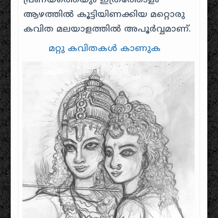
പ്രണയത്തെയും ഇത്രത്തോളം
ആഴത്തിൽ കൂട്ടിയിണക്കിയ മറ്റൊരു
കവിത മലയാളത്തിൽ അപൂർവ്വമാണ്.
മറ്റു കവിതകൾ കാണുക