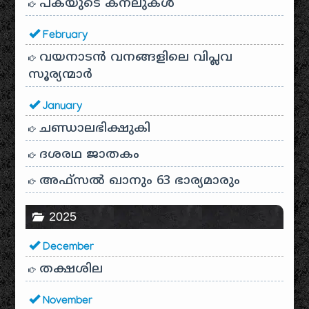
പകയുടെ കനലുകൾ
February
വയനാടൻ വനങ്ങളിലെ വിപ്ലവ
സൂര്യന്മാർ
January
ചണ്ഡാലഭിക്ഷുകി
ദശരഥ ജാതകം
അഫ്സൽ ഖാനും 63 ഭാര്യമാരും
2025
December
തക്ഷശില
November