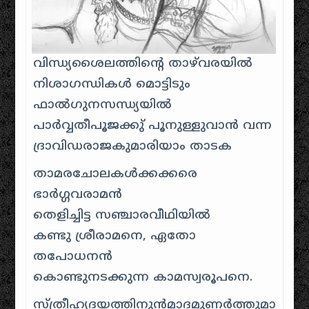
വിന്ധ്യശൈലത്തിന്റെ താഴ്‌വരയില്‍
നിശാഗന്ധികള്‍ മൊട്ടിടും
ഫാല്‍ഗുനസന്ധ്യയില്‍
പാര്‍വ്വതീപൂജക്കു് പൂനുള്ളുവാന്‍ വന്ന
ദ്രാവിഡരാജകുമാരിയാം താടക
താമരചോലകള്‍ക്കക്കരെ
ഭാര്‍ഗ്ഗവരാമന്‍
തെളിച്ചിട്ട സഞ്ചാരവീഥിയില്‍
കണ്ടു ശ്രീരാമനെ, ഏതോ
തപോധനന്‍
കൊണ്ടുനടക്കുന്ന കാമസ്വരൂപനെ.
സ്ത്രീഹൃദയത്തിനുന്‍മാദമുണര്‍ത്തുമാ