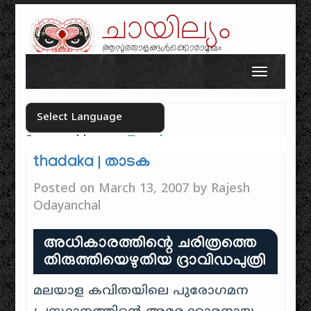
ചായില്യം
ആസുരതാളങ്ങൾക്കൊരാമുഖം
Skip to content
Toggle n
Powered by
Translate
Select your language
thadaka | താടക
Posted on
March 13, 2007
by
Rajesh
Odayanchal
അധികാരത്തിന്റെ ചരിത്രത്തെ
തിരുത്തിയെഴുതിയ ദ്രാവിഡപുത്രി
മലയാള കവിതയിലെ പുരോഗമന