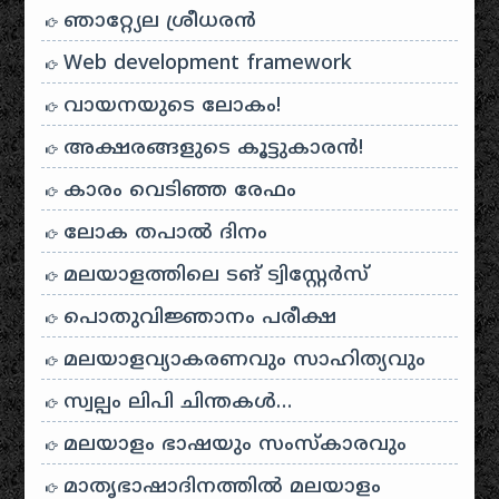
ഞാറ്റ്യേല ശ്രീധരൻ
Web development framework
വായനയുടെ ലോകം!
അക്ഷരങ്ങളുടെ കൂട്ടുകാരൻ!
കാരം വെടിഞ്ഞ രേഫം
ലോക തപാൽ ദിനം
മലയാളത്തിലെ ടങ് ട്വിസ്റ്റേർസ്
പൊതുവിജ്ഞാനം പരീക്ഷ
മലയാളവ്യാകരണവും സാഹിത്യവും
സ്വല്പം ലിപി ചിന്തകൾ…
മലയാളം ഭാഷയും സംസ്കാരവും
മാതൃഭാഷാദിനത്തിൽ മലയാളം