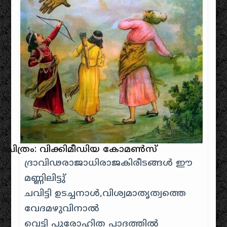
ചിത്രം: വിക്കിമീഡിയ കോമൺസ്
ദ്രാവിഢരാജാധിരാജകിരീടങ്ങള്‍ ഈ
മണ്ണിലിട്ടു്
ചവിട്ടി ഉടച്ചനാള്‍,വിശ്വമാതൃത്വത്തെ
വേദമഴുവിനാല്‍
വെട്ടി പുരോഹിത പാദത്തില്‍