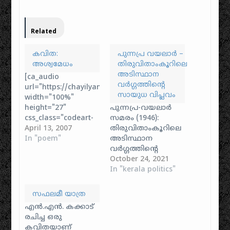
Related
കവിത:
പുന്നപ്ര വയലാർ –
അശ്വമേധം
തിരുവിതാംകൂറിലെ
അടിസ്ഥാന
[ca_audio
വർഗ്ഗത്തിന്റെ
url="https://chayilyam.com/stories/poem/Aswamedham.
സായുധ വിപ്ലവം
width="100%"
height="27"
പുന്നപ്ര-വയലാർ
css_class="codeart-
സമരം (1946):
google-mp3-player"
April 13, 2007
തിരുവിതാംകൂറിലെ
autoplay="false"]
In "poem"
അടിസ്ഥാന
ആരൊരാളെൻ
വർഗ്ഗത്തിന്റെ
കുതിരയെ
സായുധ വിപ്ലവം
October 24, 2021
കെട്ടുവാൻ-
കേരള
In "kerala politics"
ആരൊരാളതിൻ
ചരിത്രത്തിലെ,
മാർഗ്ഗം
പ്രത്യേകിച്ച്
സഫലമീ യാത്ര
മുടക്കുവാൻ?
തിരുവിതാംകൂറിലെ
എൻ.എൻ. കക്കാട്
ദിഗ്വിജയത്തിനെൻ
സ്വാതന്ത്ര്യ സമര
രചിച്ച ഒരു
സർഗ്ഗശക്തിയാ-
പോരാട്ടങ്ങളിലെ
കവിതയാണ്