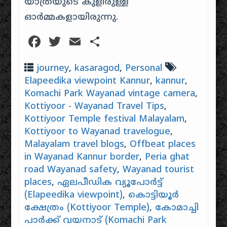
യാത്രയുടെ കുളിരുള്ള
ഓർമ്മകളായിരുന്നു.
Facebook
Twitter
Email
Share
journey
,
kasaragod
,
Personal
Elapeedika viewpoint Kannur
,
kannur
,
Komachi Park Wayanad vintage camera
,
Kottiyoor - Wayanad Travel Tips
,
Kottiyoor Temple festival Malayalam
,
Kottiyoor to Wayanad travelogue
,
Malayalam travel blogs
,
Offbeat places
in Wayanad Kannur border
,
Peria ghat
road Wayanad safety
,
Wayanad tourist
places
,
ഏലപീഡിക വ്യൂപോർട്ട്
(Elapeedika viewpoint)
,
കൊട്ടിയൂർ
ക്ഷേത്രം (Kottiyoor Temple)
,
കോമാച്ചി
പാർക്ക് വയനാട് (Komachi Park