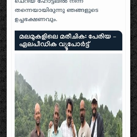
ചെറിയ ഹോട്ടലിൽ നിന്ന്
തന്നെയായിരുന്നു ഞങ്ങളുടെ
ഉച്ചഭക്ഷണവും.
മലമുകളിലെ മരീചിക: പേരിയ –
ഏലപീഡിക വ്യൂപോർട്ട്