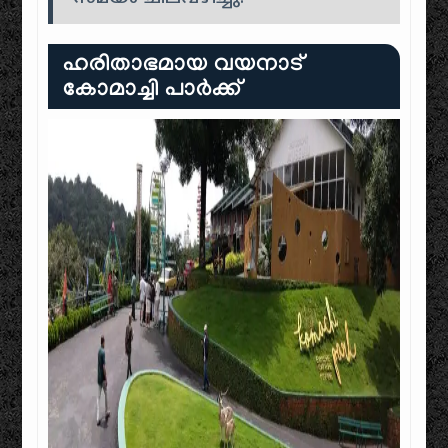
ഹരിതാഭമായ വയനാട്
കോമാച്ചി പാർക്ക്