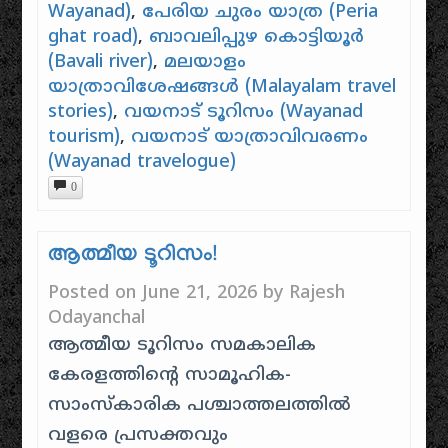
Wayanad)
,
പേരിയ ചുരം യാത്ര (Peria
ghat road)
,
ബാവലിപ്പുഴ കൊട്ടിയൂർ
(Bavali river)
,
മലയാളം
യാത്രാവിശേഷങ്ങൾ (Malayalam travel
stories)
,
വയനാട് ടൂറിസം (Wayanad
tourism)
,
വയനാട് യാത്രാവിവരണം
(Wayanad travelogue)
0
ആത്മീയ ടൂറിസം!
Posted on
June 21, 2026
by
Rajesh
Odayanchal
ആത്മീയ ടൂറിസം സമകാലിക
കേരളത്തിന്റെ സാമൂഹിക-
സാംസ്കാരിക പശ്ചാത്തലത്തിൽ
വളരെ പ്രസക്തവും