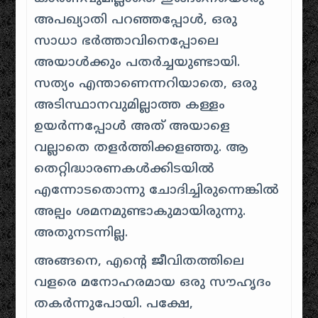
അപഖ്യാതി പറഞ്ഞപ്പോൾ, ഒരു
സാധാ ഭർത്താവിനെപ്പോലെ
അയാൾക്കും പതർച്ചയുണ്ടായി.
സത്യം എന്താണെന്നറിയാതെ, ഒരു
അടിസ്ഥാനവുമില്ലാത്ത കള്ളം
ഉയർന്നപ്പോൾ അത് അയാളെ
വല്ലാതെ തളർത്തിക്കളഞ്ഞു. ആ
തെറ്റിദ്ധാരണകൾക്കിടയിൽ
എന്നോടതൊന്നു ചോദിച്ചിരുന്നെങ്കിൽ
അല്പം ശമനമുണ്ടാകുമായിരുന്നു.
അതുനടന്നില്ല.
അങ്ങനെ, എൻ്റെ ജീവിതത്തിലെ
വളരെ മനോഹരമായ ഒരു സൗഹൃദം
തകർന്നുപോയി. പക്ഷേ,