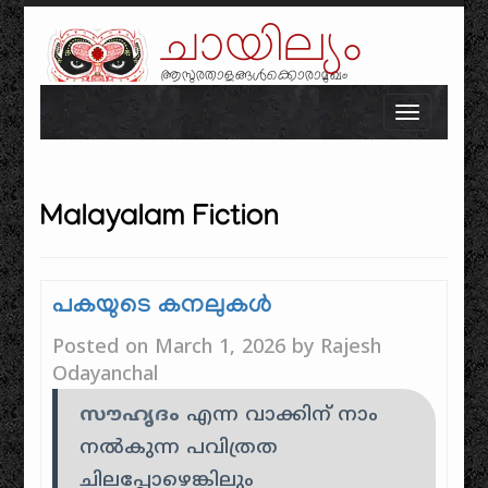
ചായില്യം
ആസുരതാളങ്ങൾക്കൊരാമുഖം
Skip to content
Toggle n
Malayalam Fiction
പകയുടെ കനലുകൾ
Posted on
March 1, 2026
by
Rajesh
Odayanchal
സൗഹൃദം
എന്ന വാക്കിന് നാം
നൽകുന്ന പവിത്രത
ചിലപ്പോഴെങ്കിലും