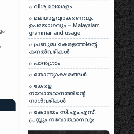
വിശ്വമലയാളം
മലയാളവ്യാകരണവും
ഉപയോഗവും – Malayalam
ും
grammar and usage
പ്രബുദ്ധ കേരളത്തിന്റെ
്
കനൽവഴികൾ
പാന്‍ഗ്രാം
തോന്ന്യാക്ഷരങ്ങള്‍
കേരള
നവോത്ഥാനത്തിന്റെ
നാൾവഴികൾ
കോട്ടയം സി.എം.എസ്.
പ്രസ്സും നവോത്ഥാനവും