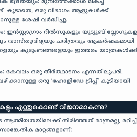
ിക ഭദ്രതയും:
മുമ്പത്തേക്കാൾ മികച്ച
ട്. കൂടാതെ, ഒരു വിഭാഗം ആളുകൾക്ക്
ുള്ള ശേഷി വർദ്ധിച്ചു.
ം:
ഇൻസ്റ്റാഗ്രാം റീൽസുകളും യൂട്യൂബ് വ്ലോഗുകള
്യവും വാസ്തുവിദ്യയും ചരിത്രവും ആകർഷകമായി
്കളെയും കുടുംബങ്ങളെയും ഇത്തരം യാത്രകൾക്ക
ം:
കേവലം ഒരു തീർത്ഥാടനം എന്നതിലുപരി,
ിക്കാനുള്ള ഒരു ‘
ഹോളിഡേ ട്രിപ്പ്
‘ കൂടിയായി
ും എന്തുകൊണ്ട് വിജനമാകുന്നു?
്മീയതയിലേക്ക് തിരിഞ്ഞത് മാത്രമല്ല, മറിച്ച്
ങ്കേതിക മാറ്റങ്ങളാണ്: