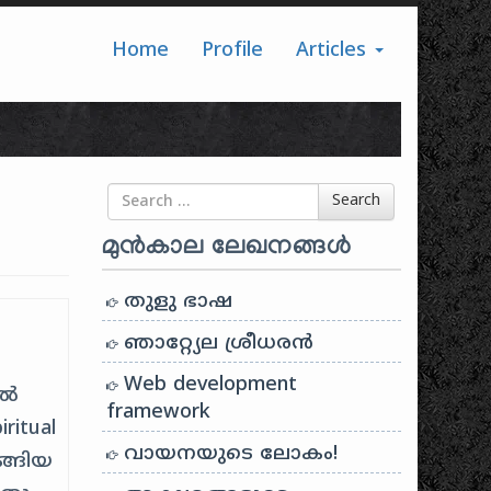
Home
Profile
Articles
Search for
Search
മുൻകാല ലേഖനങ്ങൾ
തുളു ഭാഷ
ഞാറ്റ്യേല ശ്രീധരൻ
Web development
ിൽ
framework
itual
വായനയുടെ ലോകം!
ങ്ങിയ