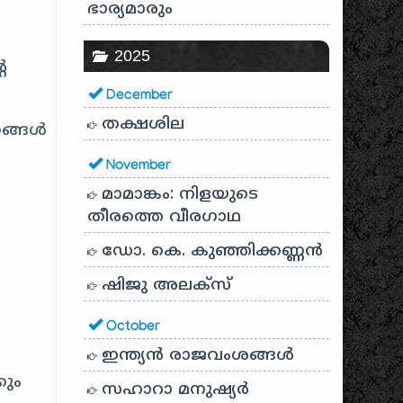
ഭാര്യമാരും
ത
2025
െ
December
തക്ഷശില
രങ്ങൾ
November
മാമാങ്കം: നിളയുടെ
തീരത്തെ വീരഗാഥ
ഡോ. കെ. കുഞ്ഞിക്കണ്ണൻ
ഷിജു അലക്സ്
October
ഇന്ത്യൻ രാജവംശങ്ങൾ
ും
സഹാറാ മനുഷ്യർ