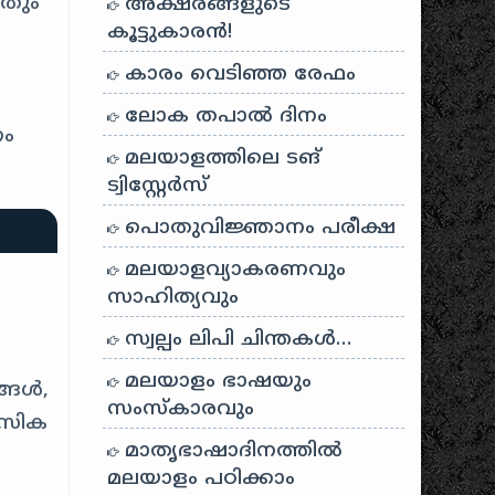
നതും
അക്ഷരങ്ങളുടെ
കൂട്ടുകാരൻ!
കാരം വെടിഞ്ഞ രേഫം
ലോക തപാൽ ദിനം
നം
മലയാളത്തിലെ ടങ്
ട്വിസ്റ്റേർസ്
പൊതുവിജ്ഞാനം പരീക്ഷ
മലയാളവ്യാകരണവും
സാഹിത്യവും
സ്വല്പം ലിപി ചിന്തകൾ…
ം
മലയാളം ഭാഷയും
്ങൾ,
സംസ്കാരവും
നസിക
മാതൃഭാഷാദിനത്തിൽ
മലയാളം പഠിക്കാം