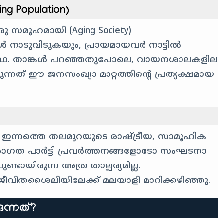
ng Population)
 സമൂഹമായി (Aging Society)
ൾ നാടുവിടുകയും, പ്രായമായവർ നാട്ടിൽ
്ഥ. താങ്കൾ പറഞ്ഞതുപോലെ, വായനശാലകളില
ന്നത് ഈ ജനസംഖ്യാ മാറ്റത്തിന്റെ പ്രത്യക്ഷമായ
ി ഇന്നത്തെ തലമുറയുടെ രാഷ്ട്രീയ, സാമൂഹിക
രാഗത പാർട്ടി പ്രവർത്തനങ്ങളോടോ സംഘടനാ
ായിരുന്ന അത്ര താല്പര്യമില്ല.
tic) ജീവിതശൈലിയിലേക്ക് മലയാളി മാറിക്കഴിഞ്ഞു.
ുന്നത്?