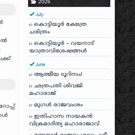
2026
July
ൾ
കൊട്ടിയൂർ ക്ഷേത്ര
ചരിത്രം
പിൽ
കൊട്ടിയൂർ – വയനാട്
.
യാത്രാവിശേഷങ്ങൾ
ക്ക്
June
ആത്മീയ ടൂറിസം!
ഛത്രപതി ശിവജി
മഹാരാജ്
മുഗൾ രാജവംശം
ോപ്പ്
്കൾ
ഇതിഹാസ നായകൻ:
വിക്രമാദിത്യ മഹാരാജാവ്