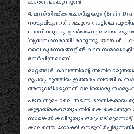
കാരണമാകുന്നുണ്ട്.
4. മസ്തിഷ്ക ചോർച്ചയും (Brain Dr
നാടുവിടുന്നത് നമ്മുടെ നാട്ടിലെ 
ബാധിക്കുന്നു. ഊർജ്ജസ്വലരായ യുവജ
‘വൃദ്ധസദനമായി’ മാറുന്നു. താങ്ക
വൈകുന്നേരങ്ങളിൽ വായനശാലകളി
നേർചിത്രമാണ്.
മാറ്റങ്ങൾ കാലത്തിന്റെ അനിവാര്യതയ
രൂപപ്പെടുത്തിയ ഇത്തരം ബൗദ്ധിക-സ
അനുവദിക്കുന്നത് വലിയൊരു സാമൂഹ
പഴയതുപോലെ തന്നെ ഭൗതികമായ 
കൂട്ടായ്മകളെയും തിരികെ കൊണ്ടുവര
സാങ്കേതികവിദ്യയും ഒരുപാട് മുന്നോ
കാലത്തെ നോക്കി നെടുവീർപ്പിടുന്നത