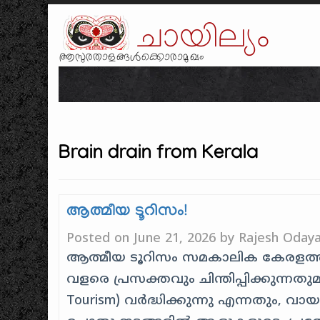
ചായില്യം
ആസുരതാളങ്ങൾക്കൊരാമുഖം
Brain drain from Kerala
ആത്മീയ ടൂറിസം!
Posted on
June 21, 2026
by
Rajesh Odaya
ആത്മീയ ടൂറിസം സമകാലിക കേരളത്ത
വളരെ പ്രസക്തവും ചിന്തിപ്പിക്കുന്നത
Tourism) വർദ്ധിക്കുന്നു എന്നതും,