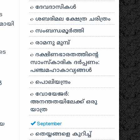
ദേവദാസികൾ
െ
ശബരിമല ക്ഷേത്ര ചരിത്രം
ലമായി
സംബന്ധമൂർത്തി
രാമനു മുമ്പ്
ടെ
ദക്ഷിണഭാരതത്തിൻ്റെ
സാംസ്കാരിക ദർപ്പണം:
പഞ്ചമഹാകാവ്യങ്ങൾ
പൊലിയന്ദ്രം
ൻ
വോയേജർ:
അനന്തതയിലേക്ക് ഒരു
യാത്ര
ഴയ
September
തെയ്യങ്ങളെ കുറിച്ച്