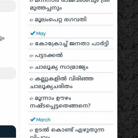
മന്നനാർ രാജവംശവും ശ്രീ
മുത്തപ്പനും
മൂലംപെറ്റ ഭഗവതി
May
ും
കോക്രോച്ച് ജനതാ പാർട്ടി
പട്ടടക്കൽ
ചാലൂക്യ സാമ്രാജ്യം
കല്ലുകളിൽ വിരിഞ്ഞ
ചാലൂക്യചരിതം
മൂന്നാം ഊഴം
നഷ്ടപ്പെട്ടതെങ്ങനെ?
March
ഉടൽ കൊണ്ട് എഴുതുന്ന
വിപ്ലവം