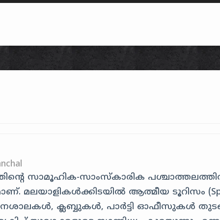
Skip to content
nchal
ിന്റെ സാമൂഹിക-സാംസ്കാരിക പശ്ചാത്തലത്ത
ുമാണ്. മലയാളികൾക്കിടയിൽ ആത്മീയ ടൂറിസം (Spir
 വായനശാലകൾ, ക്ലബ്ബുകൾ, പാർട്ടി ഓഫീസുകൾ തുട