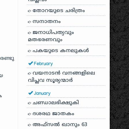
തോറയുടെ ചരിത്രം
സനാതനം
ജനാധിപത്യവും
മതഭരണവും
)
പകയുടെ കനലുകൾ
രണ്ടു
February
വയനാടൻ വനങ്ങളിലെ
ിയ
വിപ്ലവ സൂര്യന്മാർ
January
ക
ചണ്ഡാലഭിക്ഷുകി
ദശരഥ ജാതകം
അഫ്സൽ ഖാനും 63