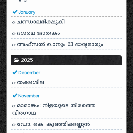
January
ചണ്ഡാലഭിക്ഷുകി
ദശരഥ ജാതകം
അഫ്സൽ ഖാനും 63 ഭാര്യമാരും
2025
December
തക്ഷശില
November
മാമാങ്കം: നിളയുടെ തീരത്തെ
വീരഗാഥ
ഡോ. കെ. കുഞ്ഞിക്കണ്ണൻ