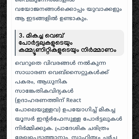
വൈകുന്നേരങ്ങളിൽ
വയോജനങ്ങൾക്കൊപ്പം യുവാക്കളും
ആ ഇടങ്ങളിൽ ഉണ്ടാകും.
3. മികച്ച വെബ്
പോർട്ടലുകളുടെയും
കമ്മ്യൂണിറ്റികളുടെയും നിർമ്മാണം
വെറുതെ വിവരങ്ങൾ നൽകുന്ന
സാധാരണ വെബ്സൈറ്റുകൾക്ക്
പകരം, ആധുനിക
സാങ്കേതികവിദ്യകൾ
(ഉദാഹരണത്തിന് React
പോലെയുള്ളവ) ഉപയോഗിച്ച് മികച്ച
യൂസർ ഇന്റർഫേസുള്ള പോർട്ടലുകൾ
നിർമ്മിക്കുക. പ്രാദേശിക ചരിത്രം
രേഖപ്പെടുത്താനും, സാഹിത്യം ചർച്ച