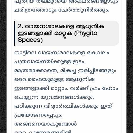
പുതിയ തലമുറയെ അക്ഷരങ്ങളോടും
ചരിത്രത്തോടും ചേർത്തുനിർത്തും.
2. വായനശാലകളെ ആധുനിക
ഇടങ്ങളാക്കി മാറ്റുക (Phygital
Spaces)
നാട്ടിലെ വായനശാലകളെ കേവലം
പത്രവായനയ്ക്കുള്ള ഇടം
മാത്രമാക്കാതെ, മികച്ച ഇരിപ്പിടങ്ങളും
വൈഫൈയുമുള്ള ആധുനിക
ഇടങ്ങളാക്കി മാറ്റാം. വർക്ക് ഫ്രം ഹോം
ചെയ്യുന്ന യുവജനങ്ങൾക്കും,
പഠിക്കുന്ന വിദ്യാർത്ഥികൾക്കും ഇത്
പ്രയോജനപ്പെടും.
അങ്ങനെയാകുമ്പോൾ