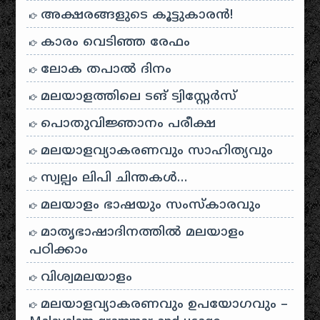
അക്ഷരങ്ങളുടെ കൂട്ടുകാരൻ!
കാരം വെടിഞ്ഞ രേഫം
ലോക തപാൽ ദിനം
മലയാളത്തിലെ ടങ് ട്വിസ്റ്റേർസ്
പൊതുവിജ്ഞാനം പരീക്ഷ
മലയാളവ്യാകരണവും സാഹിത്യവും
സ്വല്പം ലിപി ചിന്തകൾ…
മലയാളം ഭാഷയും സംസ്കാരവും
മാതൃഭാഷാദിനത്തിൽ മലയാളം
പഠിക്കാം
വിശ്വമലയാളം
മലയാളവ്യാകരണവും ഉപയോഗവും –