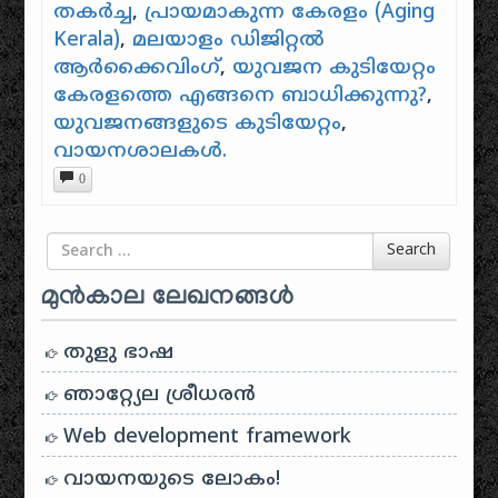
തകർച്ച
,
പ്രായമാകുന്ന കേരളം (Aging
Kerala)
,
മലയാളം ഡിജിറ്റൽ
ആർക്കൈവിംഗ്
,
യുവജന കുടിയേറ്റം
കേരളത്തെ എങ്ങനെ ബാധിക്കുന്നു?
,
യുവജനങ്ങളുടെ കുടിയേറ്റം
,
വായനശാലകൾ.
0
Search for
Search
മുൻകാല ലേഖനങ്ങൾ
തുളു ഭാഷ
ഞാറ്റ്യേല ശ്രീധരൻ
Web development framework
വായനയുടെ ലോകം!