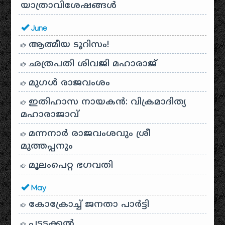
യാത്രാവിശേഷങ്ങൾ
June
ആത്മീയ ടൂറിസം!
ഛത്രപതി ശിവജി മഹാരാജ്
മുഗൾ രാജവംശം
ഇതിഹാസ നായകൻ: വിക്രമാദിത്യ
മഹാരാജാവ്
മന്നനാർ രാജവംശവും ശ്രീ
മുത്തപ്പനും
മൂലംപെറ്റ ഭഗവതി
May
കോക്രോച്ച് ജനതാ പാർട്ടി
പട്ടടക്കൽ