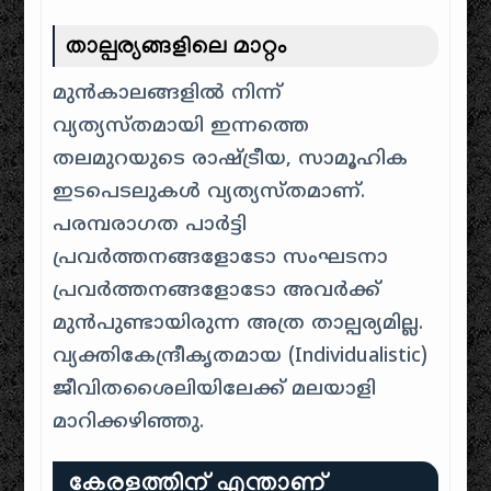
താല്പര്യങ്ങളിലെ മാറ്റം
മുൻകാലങ്ങളിൽ നിന്ന്
വ്യത്യസ്തമായി ഇന്നത്തെ
തലമുറയുടെ രാഷ്ട്രീയ, സാമൂഹിക
ഇടപെടലുകൾ വ്യത്യസ്തമാണ്.
പരമ്പരാഗത പാർട്ടി
പ്രവർത്തനങ്ങളോടോ സംഘടനാ
പ്രവർത്തനങ്ങളോടോ അവർക്ക്
മുൻപുണ്ടായിരുന്ന അത്ര താല്പര്യമില്ല.
വ്യക്തികേന്ദ്രീകൃതമായ (Individualistic)
ജീവിതശൈലിയിലേക്ക് മലയാളി
മാറിക്കഴിഞ്ഞു.
കേരളത്തിന് എന്താണ്