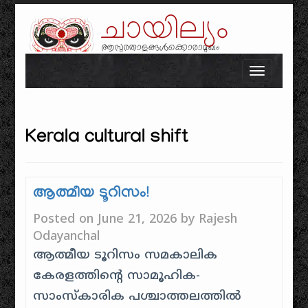
ചായില്യം
ആസുരതാളങ്ങൾക്കൊരാമുഖം
Skip to content
Toggle n
Kerala cultural shift
ആത്മീയ ടൂറിസം!
Posted on
June 21, 2026
by
Rajesh
Odayanchal
ആത്മീയ ടൂറിസം സമകാലിക
കേരളത്തിന്റെ സാമൂഹിക-
സാംസ്കാരിക പശ്ചാത്തലത്തിൽ