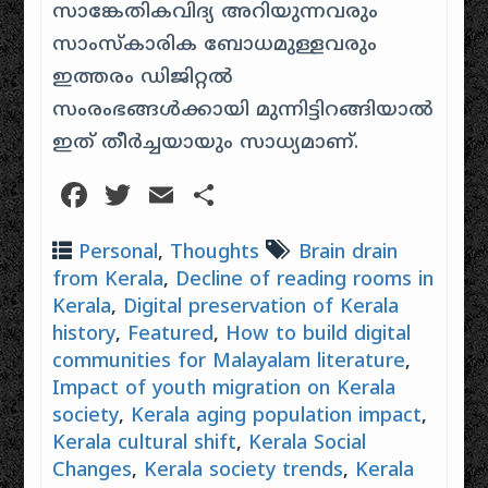
സാങ്കേതികവിദ്യ അറിയുന്നവരും
സാംസ്കാരിക ബോധമുള്ളവരും
ഇത്തരം ഡിജിറ്റൽ
സംരംഭങ്ങൾക്കായി മുന്നിട്ടിറങ്ങിയാൽ
ഇത് തീർച്ചയായും സാധ്യമാണ്.
Facebook
Twitter
Email
Share
Personal
,
Thoughts
Brain drain
from Kerala
,
Decline of reading rooms in
Kerala
,
Digital preservation of Kerala
history
,
Featured
,
How to build digital
communities for Malayalam literature
,
Impact of youth migration on Kerala
society
,
Kerala aging population impact
,
Kerala cultural shift
,
Kerala Social
Changes
,
Kerala society trends
,
Kerala