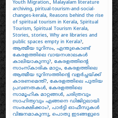
Youth Migration.
,
Malayalam literature
archiving
,
piritual-tourism-and-social-
changes-kerala
,
Reasons behind the rise
of spiritual tourism in Kerala
,
Spiritual
Tourism
,
Spiritual Tourism Kerala
,
Stories
,
stories
,
Why are libraries and
public spaces empty in Kerala?
,
ആത്മീയ ടൂറിസം
,
എന്തുകൊണ്ട്
കേരളത്തിലെ വായനശാലകൾ
കാലിയാകുന്നു?
,
കേരളത്തിന്റെ
സാംസ്കാരിക മാറ്റം
,
കേരളത്തിലെ
ആത്മീയ ടൂറിസത്തിന്റെ വളർച്ചയ്ക്ക്
കാരണമെന്ത്?
,
കേരളത്തിലെ പുതിയ
പ്രവണതകൾ
,
കേരളത്തിലെ
സാമൂഹിക മാറ്റങ്ങൾ
,
ചരിത്രവും
സാഹിത്യവും എങ്ങനെ ഡിജിറ്റലായി
സംരക്ഷിക്കാം?
,
പാർട്ടി ഓഫീസുകൾ
വിജനമാകുന്നു
,
പൊതു ഇടങ്ങളുടെ