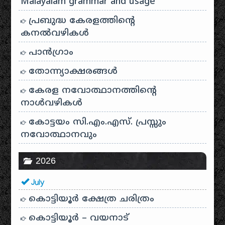
Malayalam grammar and usage
പ്രബുദ്ധ കേരളത്തിന്റെ
കനൽവഴികൾ
പാന്‍ഗ്രാം
തോന്ന്യാക്ഷരങ്ങള്‍
കേരള നവോത്ഥാനത്തിന്റെ
നാൾവഴികൾ
കോട്ടയം സി.എം.എസ്. പ്രസ്സും
നവോത്ഥാനവും
2026
July
കൊട്ടിയൂർ ക്ഷേത്ര ചരിത്രം
കൊട്ടിയൂർ – വയനാട്