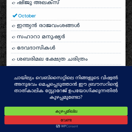
ഷിജു അലക്സ്
October
ഇന്ത്യൻ രാജവംശങ്ങൾ
സഹാറാ മനുഷ്യർ
ദേവദാസികൾ
ശബരിമല ക്ഷേത്ര ചരിത്രം
സംബന്ധമൂർത്തി
രാമനു മുമ്പ്
ദക്ഷിണഭാരതത്തിൻ്റെ സാംസ്കാരിക
ദർപ്പണം: പഞ്ചമഹാകാവ്യങ്ങൾ
പൊലിയന്ദ്രം
വോയേജർ: അനന്തതയിലേക്ക് ഒരു
യാത്ര