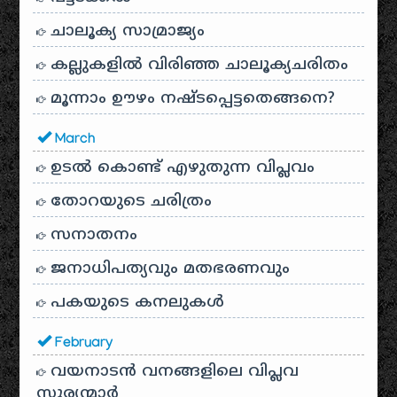
ചാലൂക്യ സാമ്രാജ്യം
കല്ലുകളിൽ വിരിഞ്ഞ ചാലൂക്യചരിതം
മൂന്നാം ഊഴം നഷ്ടപ്പെട്ടതെങ്ങനെ?
March
ഉടൽ കൊണ്ട് എഴുതുന്ന വിപ്ലവം
തോറയുടെ ചരിത്രം
സനാതനം
ജനാധിപത്യവും മതഭരണവും
പകയുടെ കനലുകൾ
February
വയനാടൻ വനങ്ങളിലെ വിപ്ലവ
സൂര്യന്മാർ