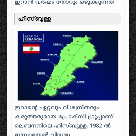
ഇറാൻ വർഷം തോറും ഒഴുക്കുന്നത്.
ഹിസ്ബുള്ള
ഇറാന്റെ ഏറ്റവും വിശ്വസ്തരും
കരുത്തരുമായ പ്രോക്സി ഗ്രൂപ്പാണ്
ലെബനനിലെ ഹിസ്ബുള്ള. 1982-ൽ
ഇസ്രായേൽ വിരുദ്ധ