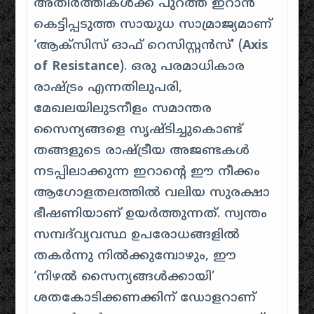
അതിർത്തികൾക്ക് പുറത്ത് ഇറാൻ
കെട്ടിപ്പടുത്ത സായുധ സാമ്രാജ്യമാണ്
‘ആക്സിസ് ഓഫ് റെസിസ്റ്റൻസ്’ (
Axis
of Resistance
). ഒരു പരമാധികാര
രാഷ്ട്രം എന്നതിലുപരി,
മേഖലയിലുടനീളം സമാന്തര
സൈന്യങ്ങളെ സൃഷ്ടിച്ചുകൊണ്ട്
തങ്ങളുടെ രാഷ്ട്രീയ അജണ്ടകൾ
നടപ്പിലാക്കുന്ന ഇറാന്റെ ഈ നീക്കം
ആഗോളതലത്തിൽ വലിയ സുരക്ഷാ
ഭീഷണിയാണ് ഉയർത്തുന്നത്. സ്വന്തം
സമ്പദ്‌വ്യവസ്ഥ ഉപരോധങ്ങളിൽ
തകർന്നു നിൽക്കുമ്പോഴും, ഈ
‘നിഴൽ സൈന്യങ്ങൾക്കായി’
ശതകോടിക്കണക്കിന് ഡോളറാണ്