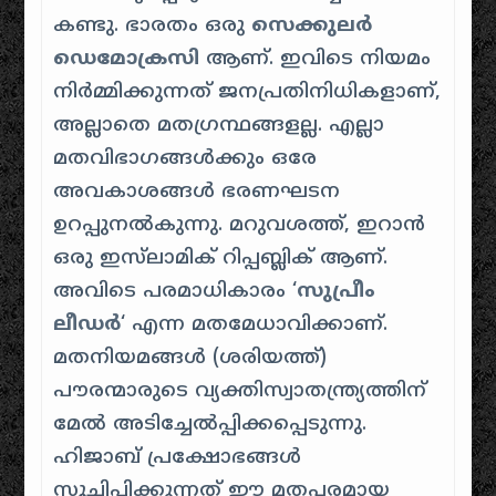
കണ്ടു. ഭാരതം ഒരു
സെക്കുലർ
ഡെമോക്രസി
ആണ്. ഇവിടെ നിയമം
നിർമ്മിക്കുന്നത് ജനപ്രതിനിധികളാണ്,
അല്ലാതെ മതഗ്രന്ഥങ്ങളല്ല. എല്ലാ
മതവിഭാഗങ്ങൾക്കും ഒരേ
അവകാശങ്ങൾ ഭരണഘടന
ഉറപ്പുനൽകുന്നു. മറുവശത്ത്, ഇറാൻ
ഒരു ഇസ്‌ലാമിക് റിപ്പബ്ലിക് ആണ്.
അവിടെ പരമാധികാരം ‘
സുപ്രീം
ലീഡർ
‘ എന്ന മതമേധാവിക്കാണ്.
മതനിയമങ്ങൾ (
ശരിയത്ത്
)
പൗരന്മാരുടെ വ്യക്തിസ്വാതന്ത്ര്യത്തിന്
മേൽ അടിച്ചേൽപ്പിക്കപ്പെടുന്നു.
ഹിജാബ്
പ്രക്ഷോഭങ്ങൾ
സൂചിപ്പിക്കുന്നത് ഈ മതപരമായ