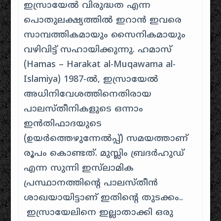
ഇസ്രായേൽ വിരുദ്ധത എന്ന
പൊതുലക്ഷ്യത്തിൽ ഇറാൻ ഇവരെ
സാമ്പത്തികമായും സൈനികമായും
വഴിവിട്ട് സഹായിക്കുന്നു. ഹമാസ്
(Hamas – Harakat al-Muqawama al-
Islamiya) 1987-ൽ, ഇസ്രായേൽ
അധിനിവേശത്തിനെതിരായ
പാലസ്തീനികളുടെ ഒന്നാം
ഇൻതിഫാദയുടെ
(ഉയർത്തെഴുന്നേൽപ്പ്) സമയത്താണ്
രൂപം കൊണ്ടത്. മുസ്ലിം ബ്രദർഹുഡ്
എന്ന സുന്നി ഇസ്‌ലാമിക
പ്രസ്ഥാനത്തിന്റെ പാലസ്തീൻ
ശാഖയായിട്ടാണ് ഇതിന്റെ തുടക്കം..
ഇസ്രായേലിനെ ഇല്ലാതാക്കി ഒരു