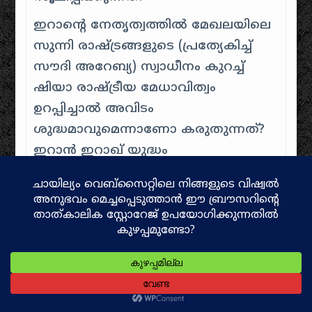
ഇറാൻ്റെ നേതൃത്വത്തിൽ മേഖലയിലെ
സുന്നി രാഷ്ട്രങ്ങളുടെ (പ്രത്യേകിച്ച്
സൗദി അറേബ്യ) സ്വാധീനം കുറച്ച്
ഷിയാ രാഷ്ട്രീയ മേധാവിത്വം
ഉറപ്പിച്ചാൽ അവിടം
ശുദ്ധമാവുമെന്നാണോ കരുതുന്നത്?
ഇറാൻ ഇറാഖ് യുദ്ധം
എന്തിനായിരുന്നു? ഷാറ്റ് അൽ അറബ്
(അറബ്യൻ ഗൾഫിലെ നദീതീരം)
നിയന്ത്രണത്തെക്കുറിച്ചുള്ള
ദീർഘകാല തർക്കമായിരുന്നു
പ്രധാനം. 1975-ലെ അൽജീയർസ്
ഉടമ്പടി ഇറാഖിന്
അപമാനകരമായിരുന്നു; സദ്ദാം