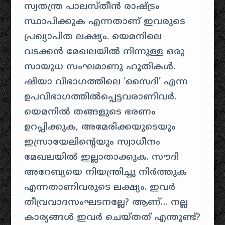
സ്വതന്ത്ര പാലസ്തീൻ രാഷ്ട്രം
സ്ഥാപിക്കുക എന്നതാണ് ഇവരുടെ
പ്രഖ്യാപിത ലക്ഷ്യം. യെമനിലെ
വടക്കൻ മേഖലയിൽ നിന്നുള്ള ഒരു
സായുധ സംഘമാണു ഹൂതികൾ.
ഷിയാ വിഭാഗത്തിലെ ‘സൈദി’ എന്ന
ഉപവിഭാഗത്തിൽപ്പെട്ടവരാണിവർ.
യെമനിൽ തങ്ങളുടെ ഭരണം
ഉറപ്പിക്കുക, അമേരിക്കയുടെയും
ഇസ്രായേലിന്റെയും സ്വാധീനം
മേഖലയിൽ ഇല്ലാതാക്കുക. സൗദി
അറേബ്യയെ നിയന്ത്രിച്ചു നിർത്തുക
എന്നതാണിവരുടെ ലക്ഷ്യം. ഇവർ
തീവ്രവാദസംഘടനല്ലേ? ആണ്… നല്ല
കാര്യങ്ങൾ ഇവർ ചെയ്തത് എന്തുണ്ട്?