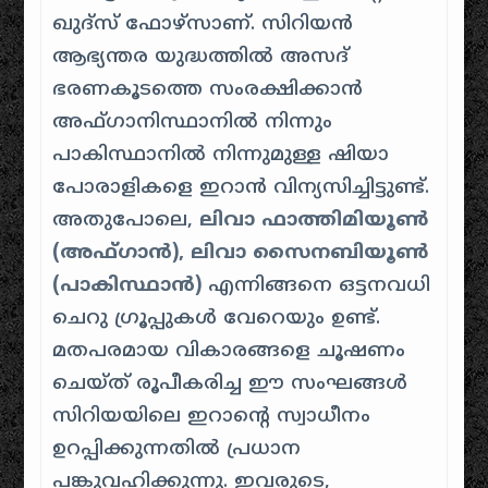
ഖുദ്‌സ് ഫോഴ്‌സാണ്. സിറിയൻ
ആഭ്യന്തര യുദ്ധത്തിൽ അസദ്
ഭരണകൂടത്തെ സംരക്ഷിക്കാൻ
അഫ്ഗാനിസ്ഥാനിൽ നിന്നും
പാകിസ്ഥാനിൽ നിന്നുമുള്ള ഷിയാ
പോരാളികളെ ഇറാൻ വിന്യസിച്ചിട്ടുണ്ട്.
അതുപോലെ,
ലിവാ ഫാത്തിമിയൂൺ
(അഫ്ഗാൻ), ലിവാ സൈനബിയൂൺ
(പാകിസ്ഥാൻ)
എന്നിങ്ങനെ ഒട്ടനവധി
ചെറു ഗ്രൂപ്പുകൾ വേറെയും ഉണ്ട്.
മതപരമായ വികാരങ്ങളെ ചൂഷണം
ചെയ്ത് രൂപീകരിച്ച ഈ സംഘങ്ങൾ
സിറിയയിലെ ഇറാന്റെ സ്വാധീനം
ഉറപ്പിക്കുന്നതിൽ പ്രധാന
പങ്കുവഹിക്കുന്നു. ഇവരുടെ, ​