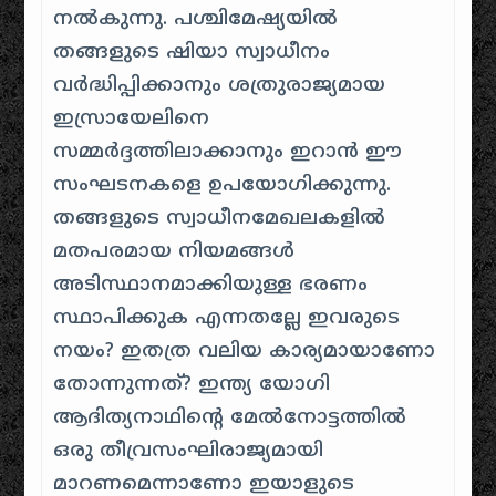
നൽകുന്നു. പശ്ചിമേഷ്യയിൽ
തങ്ങളുടെ ഷിയാ സ്വാധീനം
വർദ്ധിപ്പിക്കാനും ശത്രുരാജ്യമായ
ഇസ്രായേലിനെ
സമ്മർദ്ദത്തിലാക്കാനും ഇറാൻ ഈ
സംഘടനകളെ ഉപയോ​ഗിക്കുന്നു.
തങ്ങളുടെ സ്വാധീനമേഖലകളിൽ
മതപരമായ നിയമങ്ങൾ
അടിസ്ഥാനമാക്കിയുള്ള ഭരണം
സ്ഥാപിക്കുക എന്നതല്ലേ ഇവരുടെ
നയം? ഇതത്ര വലിയ കാര്യമായാണോ
തോന്നുന്നത്? ഇന്ത്യ യോഗി
ആദിത്യനാഥിന്റെ മേൽനോട്ടത്തിൽ
ഒരു തീവ്രസംഘിരാജ്യമായി
മാറണമെന്നാണോ ഇയാളുടെ