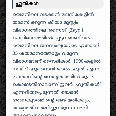
ഹൂതികൾ
യെമനിലെ വടക്കൻ മലനിരകളിൽ
താമസിക്കുന്ന ഷിയാ മുസ്ലിം
വിഭാഗത്തിലെ ‘സൈദി’ (Zaydi)
ഉപവിഭാഗത്തിൽപ്പെട്ടവരാണിവർ.
യെമനിലെ ജനസംഖ്യയുടെ ഏതാണ്ട്
35 ശതമാനത്തോളം വരുന്ന
വിഭാഗമാണ് സൈദികൾ. 1990-കളിൽ
സയിദ് ഹുസൈൻ അൽ-ഹൂതി എന്ന
നേതാവിന്റെ നേതൃത്വത്തിൽ രൂപം
കൊണ്ടതിനാലാണ് ഇവർ ‘ഹൂതികൾ’
എന്നറിയപ്പെടുന്നത്. യെമൻ
ഭരണകൂടത്തിന്റെ അഴിമതിക്കും,
രാജ്യത്ത് വർദ്ധിച്ചുവരുന്ന സൗദി
അറേബ്യയുടെയും