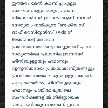
ഇത്തരം മേൽ കാണിച്ച എല്ലാ
സംഘടനകളുടെയും പ്രധാന
സ്പോൺസർ ഇറാൻ ആണ്. ഇറാൻ
നേതൃത്വം നൽകുന്ന “ആക്സിസ്
ഓഫ് റെസിസ്റ്റൻസ്” (Axis of
Resistance) അഥവാ
പ്രതിരോധത്തിന്റെ അച്ചുതണ്ട് എന്ന
സഖ്യത്തിലെ പ്രധാനികളാണിവർ.
ഹിസ്ബുള്ളയും ഹമാസും
വ്യത്യസ്തമായ പ്രത്യയശാസ്ത്രങ്ങളും
പ്രവർത്തനമേഖലകളും ഉള്ളവരാണ്.
ചുരുക്കത്തിൽ, ഹിസ്ബുള്ളയും
ഹമാസും പശ്ചിമേഷ്യയിലെ
സംഘർഷങ്ങളിൽ നിർണ്ണായക
പങ്കുവഹിക്കുന്നവരാണ്. ഇവർ