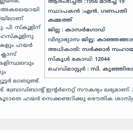
്ലയിൽ,
ആരംഭിച്ചത്
:1956 മാർച്ച് 19
 മി അകലെയായി
സ്ഥാപകൻ
:എൻ. ഗണപതി
മിയിലാണ്
കമ്മത്ത്
ു. പി. സ്കൂളിന്
ജില്ല
: കാസർഗോഡ്
ഹൈസ്കൂളിനു
വിദ്യാഭ്യാസ ജില്ല
: കാഞ്ഞങ്ങാട
മുറികളും ഹയർ
അധികാരി
: സർക്കാർ സഹാ
ക്ലാസ്
സ്കൂൾ കോഡ്
: 12044
 കളിസ്ഥലവും
ഹെഡ്മാസ്റ്റർ
: സി. കുഞ്ഞി
ും
ട്ടർ ലാബുണ്ട്.
. ബ്രോഡ്ബാന്റ് ഇന്റർനെറ്റ് സൗകര്യം ലഭ്യമാണ്. 
്. കൂടാതെ ഹയർ സെക്കണ്ടറിക്കു ഭൌതിക ശാസ്ത്