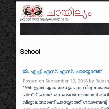
ചായില്യം
ആസുരതാളങ്ങൾക്കൊരാമുഖം
School
ജി. എച്ച്. എസ്. എസ്. ചായ്യോത്ത്
Posted on
September 12, 2018
by
Rajes
1956 ഇൽ ഏക അധൃാപക വിദൃാലയമായി
പിന്നീട് ഹയർ സെക്കൻഡറിയായി മാ
വിദ്യാലയമാണ് ചായ്യോത്ത് ഗവണ്മെന്