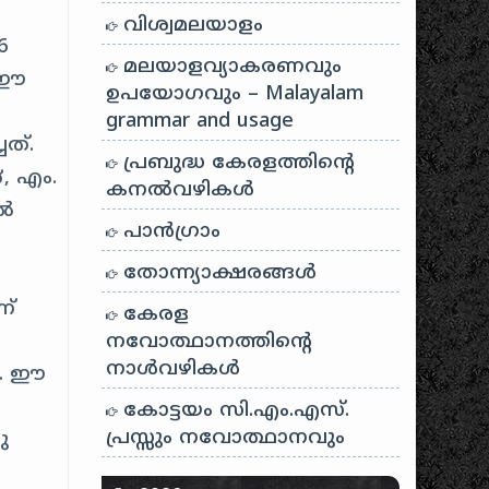
വിശ്വമലയാളം
6
മലയാളവ്യാകരണവും
ച ഈ
ഉപയോഗവും – Malayalam
grammar and usage
ത്.
പ്രബുദ്ധ കേരളത്തിന്റെ
, എം.
കനൽവഴികൾ
ിൽ
പാന്‍ഗ്രാം
തോന്ന്യാക്ഷരങ്ങള്‍
ന്
കേരള
നവോത്ഥാനത്തിന്റെ
നാൾവഴികൾ
ചു. ഈ
കോട്ടയം സി.എം.എസ്.
പ്രസ്സും നവോത്ഥാനവും
ു