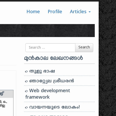
Home
Profile
Articles
Search for
Search
മുൻകാല ലേഖനങ്ങൾ
തുളു ഭാഷ
ഞാറ്റ്യേല ശ്രീധരൻ
Web development
ത്
framework
. ഒ.,
ല്ല
വായനയുടെ ലോകം!