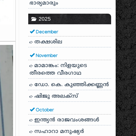
ഭാര്യമാരും
2025
December
തക്ഷശില
November
മാമാങ്കം: നിളയുടെ
തീരത്തെ വീരഗാഥ
ഡോ. കെ. കുഞ്ഞിക്കണ്ണൻ
ഷിജു അലക്സ്
October
ഇന്ത്യൻ രാജവംശങ്ങൾ
സഹാറാ മനുഷ്യർ