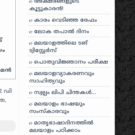
അക്ഷരങ്ങളുടെ
കൂട്ടുകാരൻ!
കാരം വെടിഞ്ഞ രേഫം
ലോക തപാൽ ദിനം
്
മലയാളത്തിലെ ടങ്
യം
ട്വിസ്റ്റേർസ്
പൊതുവിജ്ഞാനം പരീക്ഷ
രാമൻ
മലയാളവ്യാകരണവും
സാഹിത്യവും
2 ഡി
സ്വല്പം ലിപി ചിന്തകൾ…
ര,
മലയാളം ഭാഷയും
സംസ്കാരവും
മാതൃഭാഷാദിനത്തിൽ
മലയാളം പഠിക്കാം