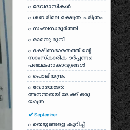
ദേവദാസികൾ
ശബരിമല ക്ഷേത്ര ചരിത്രം
സംബന്ധമൂർത്തി
രാമനു മുമ്പ്
ദക്ഷിണഭാരതത്തിൻ്റെ
സാംസ്കാരിക ദർപ്പണം:
പഞ്ചമഹാകാവ്യങ്ങൾ
പൊലിയന്ദ്രം
വോയേജർ:
അനന്തതയിലേക്ക് ഒരു
യാത്ര
September
തെയ്യങ്ങളെ കുറിച്ച്