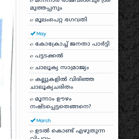
മന്നനാർ രാജവംശവും ശ്രീ
മുത്തപ്പനും
മൂലംപെറ്റ ഭഗവതി
May
കോക്രോച്ച് ജനതാ പാർട്ടി
പട്ടടക്കൽ
ചാലൂക്യ സാമ്രാജ്യം
കല്ലുകളിൽ വിരിഞ്ഞ
ചാലൂക്യചരിതം
മൂന്നാം ഊഴം
നഷ്ടപ്പെട്ടതെങ്ങനെ?
March
ഉടൽ കൊണ്ട് എഴുതുന്ന
വിപ്ലവം