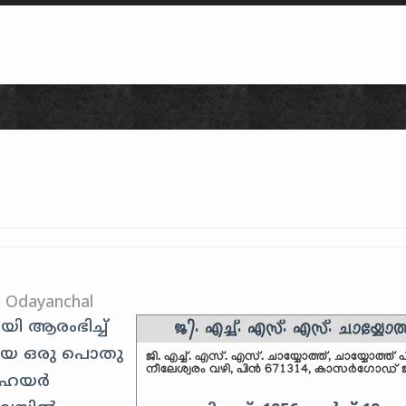
Skip to content
h Odayanchal
ജി. എച്ച്. എസ്. എസ്. ചായ്യോത്
 ആരംഭിച്ച്
റിയ ഒരു പൊതു
ജി. എച്ച്. എസ്. എസ്. ചായ്യോത്ത്, ചായ്യോത്ത് പി
നീലേശ്വരം വഴി, പിൻ 671314, കാസർഗോഡ് ജി
റ് ഹയർ