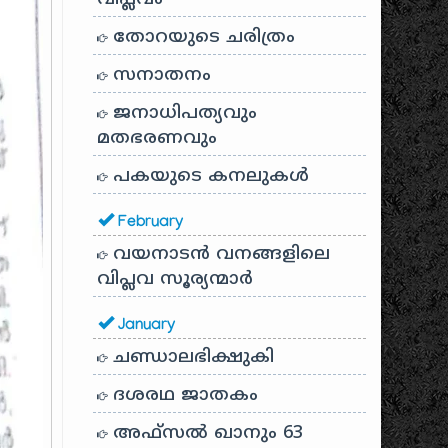
തോറയുടെ ചരിത്രം
സനാതനം
ജനാധിപത്യവും
മതഭരണവും
പകയുടെ കനലുകൾ
February
വയനാടൻ വനങ്ങളിലെ
വിപ്ലവ സൂര്യന്മാർ
January
ചണ്ഡാലഭിക്ഷുകി
ദശരഥ ജാതകം
അഫ്സൽ ഖാനും 63