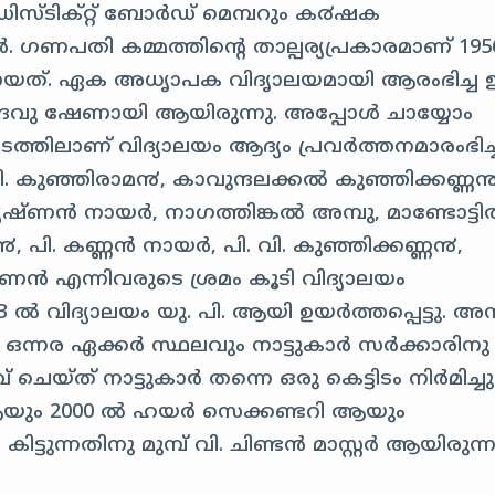
ഡിസ്ടിക്റ്റ് ബോർഡ് മെമ്പറും ക൪ഷക
ഗണപതി കമ്മത്തിന്റെ താല്പര്യപ്രകാരമാണ് 195
പിതമായത്. ഏക അധൃാപക വിദൃാലയമായി ആരംഭിച്
 ദേവു ഷേണായി ആയിരുന്നു. അപ്പോൾ ചായ്യോം
ത്തിലാണ് വിദ്യാലയം ആദ്യം പ്രവർത്തനമാരംഭിച്ച
വി. കുഞ്ഞിരാമ൯, കാവുന്ദലക്കൽ കുഞ്ഞിക്കണ്ണ൯
ി കൃഷ്ണൻ നായർ, നാഗത്തിങ്കൽ അമ്പു, മാണ്ടോട്ട
പി. കണ്ണൻ നായർ, പി. വി. കുഞ്ഞിക്കണ്ണ൯,
്ണൻ എന്നിവരുടെ ശ്രമം കൂടി വിദ്യാലയം
3 ൽ വിദ്യാലയം യു. പി. ആയി ഉയർത്തപ്പെട്ടു. അന്
യും ഒന്നര ഏക്കർ സ്ഥലവും നാട്ടുകാർ സർക്കാരിനു
ലവ് ചെയ്ത് നാട്ടുകാർ തന്നെ ഒരു കെട്ടിടം നിർമിച്
യും 2000 ൽ ഹയർ സെക്കണ്ടറി ആയും
ിട്ടുന്നതിനു മുമ്പ് വി. ചിണ്ടൻ മാസ്റ്റർ ആയിരുന്ന