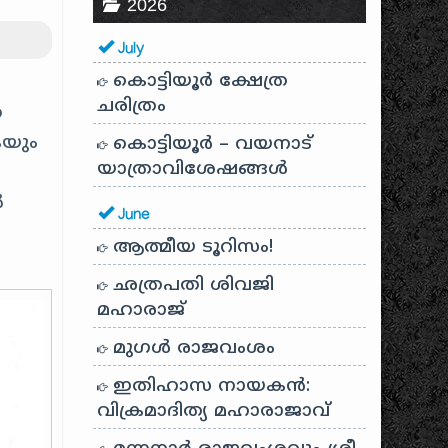
2026
July
കൊട്ടിയൂർ ക്ഷേത്ര
ചരിത്രം
െ
കയും
കൊട്ടിയൂർ – വയനാട്
യാത്രാവിശേഷങ്ങൾ
ൽ
June
ആത്മീയ ടൂറിസം!
ഛത്രപതി ശിവജി
മഹാരാജ്
മുഗൾ രാജവംശം
ഇതിഹാസ നായകൻ:
വിക്രമാദിത്യ മഹാരാജാവ്