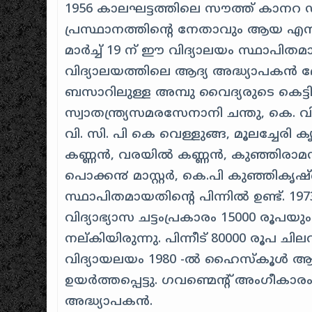
1956 കാലഘട്ടത്തിലെ സൗത്ത് കാനറ 
പ്രസ്ഥാനത്തിന്റെ നേതാവും ആയ എൻ. 
മാർച്ച് 19 ന് ഈ വിദ്യാലയം സ്ഥാ
വിദ്യാലയത്തിലെ ആദ്യ അദ്ധ്യാപകൻ
ബസാറിലുള്ള അമ്പു വൈദ്യരുടെ കെട്ടിട
സ്വാതന്ത്ര്യസമരസേനാനി ചന്തു, കെ. 
വി. സി. പി കെ വെള്ളുങ്ങ, മൂലച്ചേര
കണ്ണൻ, വരയിൽ കണ്ണൻ, കുഞ്ഞിരാമ൯, 
പൊക്ക൯ മാസ്റ്റർ, കെ.പി കുഞ്ഞികൃഷ
സ്ഥാപിതമായതിന്റെ പിന്നിൽ ഉണ്ട്. 197
വിദ്യാഭ്യാസ ചട്ടംപ്രകാരം 15000 രൂപ
നല്കിയിരുന്നു. പിന്നീട് 80000 രൂപ ചി
വിദ്യായലയം 1980 -ൽ ഹൈസ്കൂൾ ആ
ഉയർത്തപ്പെട്ടു. ഗവണ്മെന്റ് അംഗീകാരം ക
അദ്ധ്യാപകൻ.