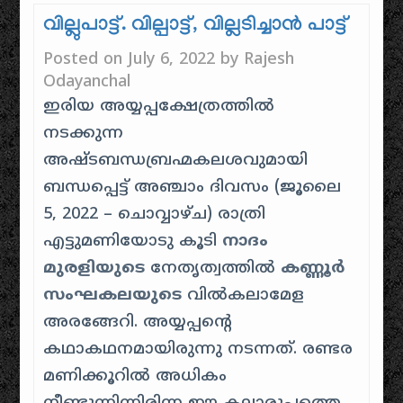
വില്ലുപാട്ട്. വില്പാട്ട്, വില്ലടിച്ചാൻ പാട്ട്
Posted on
July 6, 2022
by
Rajesh
Odayanchal
ഇരിയ അയ്യപ്പക്ഷേത്രത്തിൽ
നടക്കുന്ന
അഷ്ടബന്ധബ്രഹ്മകലശവുമായി
ബന്ധപ്പെട്ട് അഞ്ചാം ദിവസം (ജൂലൈ
5, 2022 – ചൊവ്വാഴ്ച) രാത്രി
എട്ടുമണിയോടു കൂടി
നാദം
മുരളിയുടെ
നേതൃത്വത്തിൽ
കണ്ണൂർ
സംഘകലയുടെ
വിൽകലാമേള
അരങ്ങേറി. അയ്യപ്പന്റെ
കഥാകഥനമായിരുന്നു നടന്നത്. രണ്ടര
മണിക്കൂറിൽ അധികം