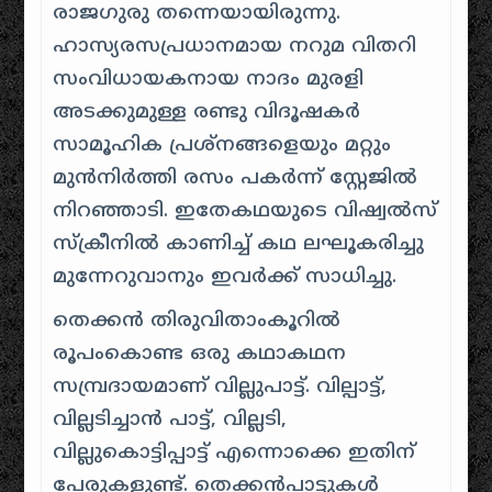
രാജഗുരു തന്നെയായിരുന്നു.
ഹാസ്യരസപ്രധാനമായ നറുമ വിതറി
സംവിധായകനായ നാദം മുരളി
അടക്കുമുള്ള രണ്ടു വിദൂഷകർ
സാമൂഹിക പ്രശ്നങ്ങളെയും മറ്റും
മുൻനിർത്തി രസം പകർന്ന് സ്റ്റേജിൽ
നിറഞ്ഞാടി. ഇതേകഥയുടെ വിഷ്വൽസ്
സ്ക്രീനിൽ കാണിച്ച് കഥ ലഘൂകരിച്ചു
മുന്നേറുവാനും ഇവർക്ക് സാധിച്ചു.
തെക്കൻ തിരുവിതാംകൂറിൽ
രൂപംകൊണ്ട ഒരു കഥാകഥന
സമ്പ്രദായമാണ് വില്ലുപാട്ട്. വില്പാട്ട്,
വില്ലടിച്ചാൻ പാട്ട്, വില്ലടി,
വില്ലുകൊട്ടിപ്പാട്ട് എന്നൊക്കെ ഇതിന്‌
പേരുകളുണ്ട്. തെക്കൻപാട്ടുകൾ