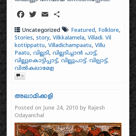
Facebook
Twitter
Email
Share
Uncategorized
Featured
,
Folklore
,
Stories
,
story
,
Vilkkalamela
,
Villadi. Vil
kottippattu
,
Villadichampaatu
,
Villu
Paatu
,
വില്ലടി
,
വില്ലടിച്ചാൻ പാട്ട്
,
വില്ലുകൊട്ടിപ്പാട്ട്
,
വില്ലുപാട്ട്. വില്പാട്ട്
,
വിൽകലാമേള
0
അലാമിക്കളി
Posted on
June 24, 2010
by
Rajesh
Odayanchal