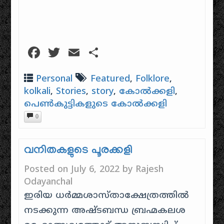
Facebook
Twitter
Email
Share
Personal
Featured
,
Folklore
,
kolkali
,
Stories
,
story
,
കോൽക്കളി
,
പെൺകുട്ടികളുടെ കോൽക്കളി
0
വനിതകളുടെ പൂരക്കളി
Posted on
July 6, 2022
by
Rajesh
Odayanchal
ഇരിയ ധർമ്മശാസ്താക്ഷേത്രത്തിൽ
നടക്കുന്ന അഷ്ടബന്ധ ബ്രഹ്മകലശ