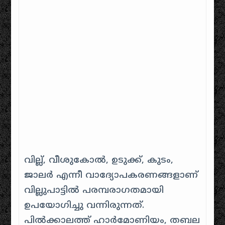
വില്ല്, വീശുകോൽ, ഉടുക്ക്, കുടം,
ജാലർ എന്നീ വാദ്യോപകരണങ്ങളാണ്‌
വില്ലുപാട്ടിൽ പരമ്പരാഗതമായി
ഉപയോഗിച്ചു വന്നിരുന്നത്.
പിൽക്കാലത്ത് ഹാർമോണിയം, തബല