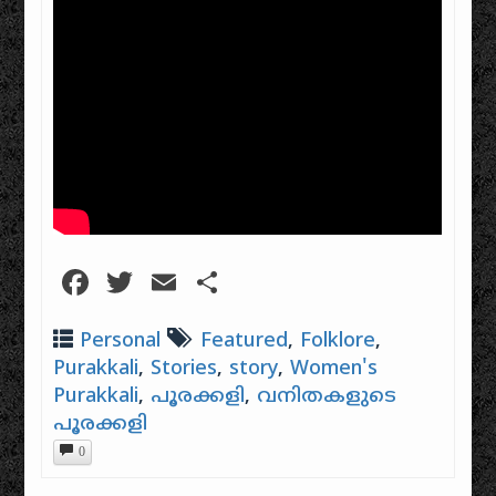
Facebook
Twitter
Email
Share
Personal
Featured
,
Folklore
,
Purakkali
,
Stories
,
story
,
Women's
Purakkali
,
പൂരക്കളി
,
വനിതകളുടെ
പൂരക്കളി
0