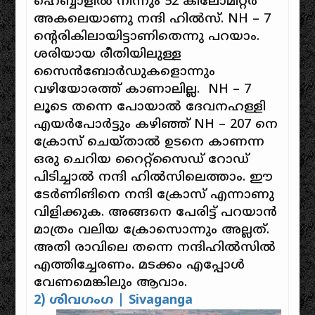
ഹെബ്ബാളിൽ നിന്നും 52 കിലോമീറ്റർ
അകലെയാണു നന്ദി ഹിൽസ്. NH – 7
ന്റെരികിലായിട്ടാണിതെന്നു പറയാം.
ശരിയായ രീതിയിലുള്ള
സൈൻബോർഡുകളൊന്നും
വഴിയോരത്ത് കാണാലില്ല. NH – 7
ലൂടെ തന്നെ പോയാൽ ദേവനഹള്ളി
എയർപോർട്ടും കഴിഞ്ഞ് NH – 207 നെ
ക്രോസ് ചെയ്താൽ ഉടനെ കാണന്ന
ഒരു ചെറിയ റൈറ്റ്സൈഡ് റോഡ്
പിടിച്ചാൽ നന്ദി ഹിൽസിലെത്താം. ഈ
ടേർണിങിനെ നന്ദി ക്രോസ് എന്നാണു
വിളിക്കുക. അങ്ങനെ പേരിട്ട് പറയാൻ
മാത്രം വലിയ ക്രോസൊന്നും അല്ലത്.
അതി രാവിലെ തന്നെ നന്ദിഹിൽസിൽ
എത്തിച്ചേരണം. മടക്കം എപ്പോൾ
വേണമെങ്കിലും ആവാം.
2) ശിവഗംഗ | Sivaganga