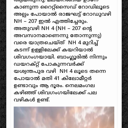
ആയിരുന്നു. മലയിറങ്ങിയ ഉടനേ
കാണുന്ന റൈറ്റ്സൈഡ് റോഡിലൂടെ
അല്പം പോയാൽ രാജഘട്ട് റോഡുവഴി
NH – 207 ഇൽ എത്തിച്ചേരും.
അതുവഴി NH 4 (NH – 207 ന്റെ
അവസാനമാണെന്നു തോന്നുന്നു)
വരെ യാത്രചെയ്ത് NH 4 മുറിച്ച്
കടന്ന് ഉള്ളിലേക്ക് കയറിയാൽ
ശിവഗംഗയായി. ബാംഗ്ലൂരിൽ നിന്നും
ഡയറക്റ്റ് പോകുന്നവർക്ക്
യശ്വന്തപുര വഴി NH 4 ലൂടെ തന്നെ
പോയാൽ മതി 41 കിലോമീറ്റർ
ഉണ്ടാവും ആ ദൂരം. നെലമംഗല
കഴിഞ്ഞ് ശിവഗംഗയിലേക്ക് പല
വഴികൾ ഉണ്ട്.