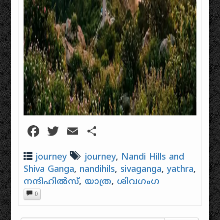
Facebook
Twitter
Email
Share
journey
journey
,
Nandi Hills and
Shiva Ganga
,
nandihils
,
sivaganga
,
yathra
,
നന്ദിഹിൽസ്
,
യാത്ര
,
ശിവഗംഗ
0