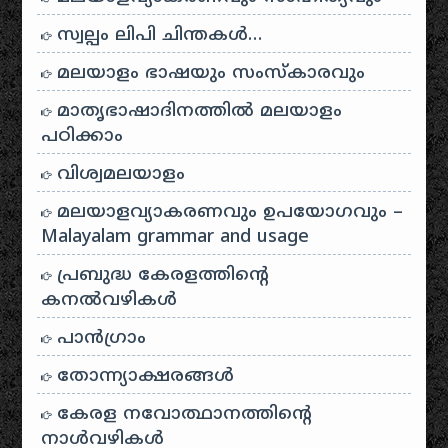
സ്വല്പം ലിപി ചിന്തകൾ…
മലയാളം ഭാഷയും സംസ്കാരവും
മാതൃഭാഷാദിനത്തിൽ മലയാളം
പഠിക്കാം
വിശ്വമലയാളം
മലയാളവ്യാകരണവും ഉപയോഗവും –
Malayalam grammar and usage
പ്രബുദ്ധ കേരളത്തിന്റെ
കനൽവഴികൾ
പാന്‍ഗ്രാം
തോന്ന്യാക്ഷരങ്ങള്‍
കേരള നവോത്ഥാനത്തിന്റെ
നാൾവഴികൾ