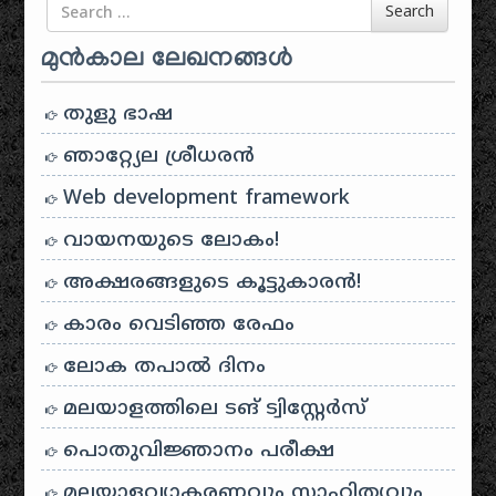
Search for
Search
മുൻകാല ലേഖനങ്ങൾ
തുളു ഭാഷ
ഞാറ്റ്യേല ശ്രീധരൻ
Web development framework
വായനയുടെ ലോകം!
അക്ഷരങ്ങളുടെ കൂട്ടുകാരൻ!
കാരം വെടിഞ്ഞ രേഫം
ലോക തപാൽ ദിനം
മലയാളത്തിലെ ടങ് ട്വിസ്റ്റേർസ്
പൊതുവിജ്ഞാനം പരീക്ഷ
മലയാളവ്യാകരണവും സാഹിത്യവും