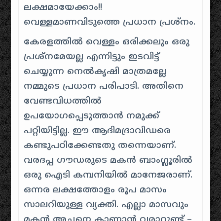
ലക്ഷമായേക്കാം!!
വെള്ളമാണവിടുത്തെ പ്രധാന പ്രശ്നം.
കേരളത്തിൽ വെള്ളം ഒരിക്കലും ഒരു
പ്രശ്നമേയല്ല എന്നിട്ടും ഇടവിട്ട്
ചെയ്യുന്ന നെൽകൃഷി മാത്രമല്ലേ
നമ്മുടെ പ്രധാന പരിപാടി. അതിനെ
വേണ്ടവിധത്തിൽ
ഉപയോഗപ്പെടുത്താൻ നമുക്ക്
പറ്റിയിട്ടില്ല. ഈ ആദിമദ്രാവിഡരെ
കണ്ടുപഠിക്കേണ്ടതു തന്നെയാണ്.
വരദപ്പ ഗൗഡരുടെ മകൻ ബാംഗ്ലൂരിൽ
ഒരു ഐടി കമ്പനിയിൽ മാനേജരാണ്.
ഒന്നര ലക്ഷത്തോളം രൂപ മാസം
സാലറിയുള്ള വ്യക്തി. എല്ലാ മാസവും
മകൻ അച്ഛനെ കാണാൻ വരാറുണ്ട് –