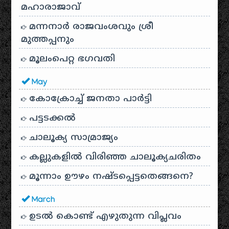
മഹാരാജാവ്
മന്നനാർ രാജവംശവും ശ്രീ
മുത്തപ്പനും
മൂലംപെറ്റ ഭഗവതി
May
കോക്രോച്ച് ജനതാ പാർട്ടി
പട്ടടക്കൽ
ചാലൂക്യ സാമ്രാജ്യം
കല്ലുകളിൽ വിരിഞ്ഞ ചാലൂക്യചരിതം
മൂന്നാം ഊഴം നഷ്ടപ്പെട്ടതെങ്ങനെ?
March
ഉടൽ കൊണ്ട് എഴുതുന്ന വിപ്ലവം