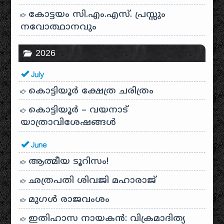
കോട്ടയം സി.എം.എസ്. പ്രസ്സും
നവോത്ഥാനവും
2026
July
കൊട്ടിയൂർ ക്ഷേത്ര ചരിത്രം
കൊട്ടിയൂർ – വയനാട്
യാത്രാവിശേഷങ്ങൾ
June
ആത്മീയ ടൂറിസം!
ഛത്രപതി ശിവജി മഹാരാജ്
മുഗൾ രാജവംശം
ഇതിഹാസ നായകൻ: വിക്രമാദിത്യ