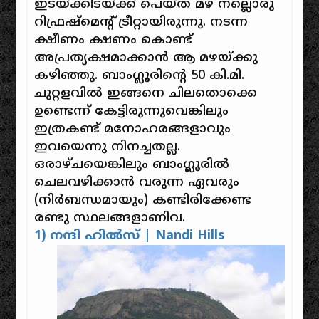
ഇടയ്‌ക്കിടയ്ക്ക് പെയ്ത മഴ നല്ലൊരു
റിഫ്രഷ്‌മെന്റ് ട്രീറ്റായിരുന്നു. നടന്ന
ക്ഷീണം ക്ഷണം കൊണ്ട്
അപ്രത്യക്ഷമാക്കാൻ ആ മഴയ്‌ക്കു
കഴിഞ്ഞു. ബാംഗ്ലൂരിന്റെ 50 കി.മി.
ചുറ്റളവിൽ ഇങ്ങനെ ചിലതൊക്കെ
ഉണ്ടെന്ന് കേട്ടിരുന്നുവെങ്കിലും
ഇത്രകണ്ട് മനോഹരങ്ങളാവും
ഇവയെന്നു നിനച്ചതല്ല.
ഒരാഴ്ചയെങ്കിലും ബാംഗ്ലൂരിൽ
ചെലവഴിക്കാൻ വരുന്ന ഏവരും
(നിർബന്ധമായും) കണ്ടിരിക്കേണ്ട
രണ്ടു സ്ഥലങ്ങളാണിവ.
1) നന്ദി ഹിൽസ് | Nandi Hills