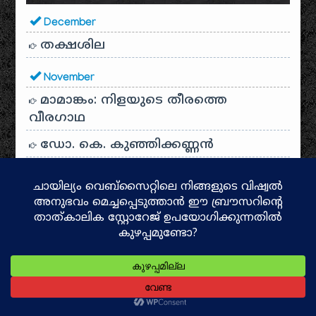
December
തക്ഷശില
November
മാമാങ്കം: നിളയുടെ തീരത്തെ
വീരഗാഥ
ഡോ. കെ. കുഞ്ഞിക്കണ്ണൻ
ഷിജു അലക്സ്
October
ഇന്ത്യൻ രാജവംശങ്ങൾ
സഹാറാ മനുഷ്യർ
ദേവദാസികൾ
ശബരിമല ക്ഷേത്ര ചരിത്രം