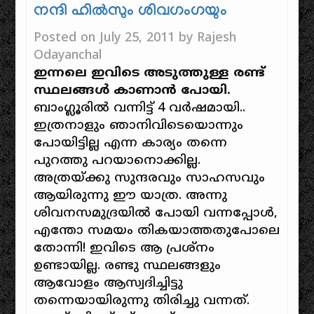
നന്ദി ഹിൽസും ശിവഗംഗയും
Posted on
July 25, 2011
by
Rajesh
Odayanchal
ഇന്നലെ ഇവിടെ അടുത്തുള്ള രണ്ട്
സ്ഥലങ്ങൾ കാണാൻ പോയി.
ബാംഗ്ലൂരിൽ വന്നിട്ട് 4 വർഷമായി..
ഇത്രനാളും ഞാനിവിടെയൊന്നും
പോയിട്ടില്ല എന്ന കാര്യം തന്നെ
പുറത്തു പറയാനൊക്കില്ല.
അത്രയ്‌ക്കു സുന്ദരവും സാഹസവും
ആയിരുന്നു ഈ യാത്ര. അന്നു
ശിവനസമുദ്രയിൽ പോയി വന്നപ്പോൾ,
എന്തോ സമയം തികയാത്തതുപോലെ
തോന്നി! ഇവിടെ ആ പ്രശ്നം
ഉണ്ടായില്ല. രണ്ടു സ്ഥലങ്ങളും
ആവോളം ആസ്വദിച്ചിട്ടു
തന്നെയായിരുന്നു തിരിച്ചു വന്നത്.