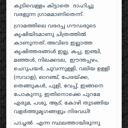
കുടിവെള്ളം കിട്ടാതെ ദാഹിച്ചു
വരളുന്ന ഗ്രാമമാണിതെന്ന്.
ഗ്രാമത്തിലെ വരദപ്പ ഗൗഡരുടെ
കൃഷിയിടമാണു ചിത്രത്തിൽ
കാണുന്നത്. അവിടെ ഇല്ലാത്ത
കൃഷിത്തരങ്ങൾ ഇല്ല, കപ്പ, ഇഞ്ചി,
മഞ്ഞൾ, നിലക്കടല, ഈന്തപ്പഴം,
ചെറുപയർ, ചുവന്നുള്ളി, വലിയ ഉള്ളി
(സവാള), ഓറഞ്ച്, പേരയ്ക്ക,
തെങ്ങുകൾ, പുളി, വേപ്പ്, ഇങ്ങനെ
പോകുന്നു. ഇതിനൊക്കെ പുറമേ
എരുമ, പശു, ആട്, കോഴി തുടങ്ങിയ
വളർത്തുമൃഗങ്ങളും നിരവധി!
പാച്ചൽ എന്ന സ്ഥലത്തായിരുന്നു