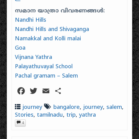
സമാന യാത്രാ വിവരണങ്ങൾ:
Nandhi Hills
Nandhi Hills and Shivaganga
Namakkal and Kolli malai
Goa
Vijnana Yathra
Palayathuvayal School
Pachal gramam – Salem
Facebook
Twitter
Email
Share
journey
bangalore
,
journey
,
salem
,
Stories
,
tamilnadu
,
trip
,
yathra
4