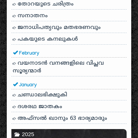
തോറയുടെ ചരിത്രം
സനാതനം
ജനാധിപത്യവും മതഭരണവും
പകയുടെ കനലുകൾ
February
വയനാടൻ വനങ്ങളിലെ വിപ്ലവ
സൂര്യന്മാർ
January
ചണ്ഡാലഭിക്ഷുകി
ദശരഥ ജാതകം
അഫ്സൽ ഖാനും 63 ഭാര്യമാരും
2025