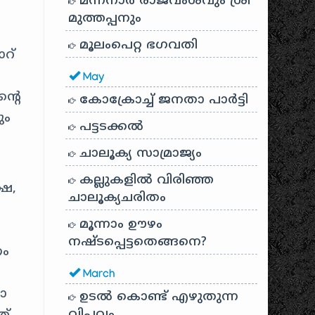
മന്നനാർ രാജവംശവും ശ്രീ
മുത്തപ്പനും
മൂലംപെറ്റ ഭഗവതി
റ്
May
്റെ
കോക്രോച്ച് ജനതാ പാർട്ടി
ും
പട്ടടക്കൽ
ചാലൂക്യ സാമ്രാജ്യം
കല്ലുകളിൽ വിരിഞ്ഞ
ഷേ,
ചാലൂക്യചരിതം
മൂന്നാം ഊഴം
നഷ്ടപ്പെട്ടതെങ്ങനെ?
ണം
March
ോ
ഉടൽ കൊണ്ട് എഴുതുന്ന
വിപ്ലവം