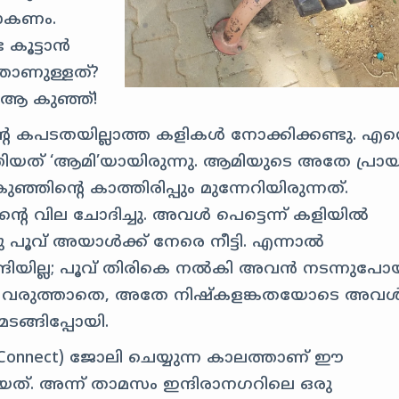
യാകണം.
 കൂട്ടാൻ
താണുള്ളത്?
 ആ കുഞ്ഞ്!
്റെ കപടതയില്ലാത്ത കളികൾ നോക്കിക്കണ്ടു. എന്
ിയത് ‘ആമി’യായിരുന്നു. ആമിയുടെ അതേ പ്രായ
ഞിന്റെ കാത്തിരിപ്പും മുന്നേറിയിരുന്നത്.
്റെ വില ചോദിച്ചു. അവൾ പെട്ടെന്ന് കളിയിൽ
 പൂവ് അയാൾക്ക് നേരെ നീട്ടി. എന്നാൽ
ിയില്ല; പൂവ് തിരികെ നൽകി അവൻ നടന്നുപോയ
വും വരുത്താതെ, അതേ നിഷ്കളങ്കതയോടെ അവ
മടങ്ങിപ്പോയി.
 Connect) ജോലി ചെയ്യുന്ന കാലത്താണ് ഈ
ിയത്. അന്ന് താമസം ഇന്ദിരാനഗറിലെ ഒരു