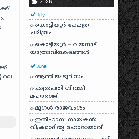
2026
്ക്
July
ം.
കൊട്ടിയൂർ ക്ഷേത്ര
ഈ
ചരിത്രം
കൊട്ടിയൂർ – വയനാട്
യാത്രാവിശേഷങ്ങൾ
ക്
June
ആത്മീയ ടൂറിസം!
യിലെ
ഛത്രപതി ശിവജി
മഹാരാജ്
മുഗൾ രാജവംശം
ഇതിഹാസ നായകൻ:
വിക്രമാദിത്യ മഹാരാജാവ്