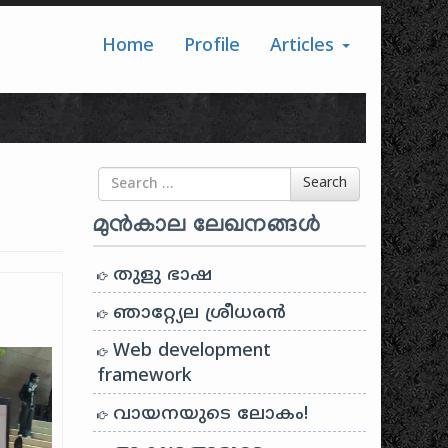
Home
Profile
Articles
Search for
Search
മുൻകാല ലേഖനങ്ങൾ
തുളു ഭാഷ
ഞാറ്റ്യേല ശ്രീധരൻ
Web development
framework
വായനയുടെ ലോകം!