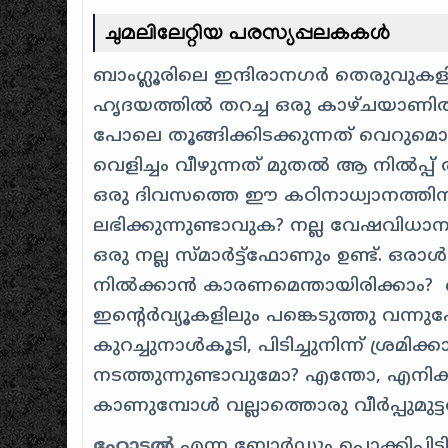
ചുമലിലേറ്റിയ പരസ്യപ്പലകകൾ
ബാംഗ്ലൂരിലെ ഇന്ദിരാനഗർ തെരുവുകള
ഹൃദയത്തിൽ തറച്ച ഒരു കാഴ്ചയാണിത്.
പോലെ തൂങ്ങിക്കിടക്കുന്നത് വെറു
വെളിച്ചം വീഴുന്നത് മുതൽ ആ നിൽപ്പ്
ഒരു ദിവസത്തെ ഈ കഠിനാധ്വാനത്തിന
ലഭിക്കുന്നുണ്ടാവുക? നല്ല വേഷവിധ
ഒരു നല്ല സ്മാർട്ട്ഫോണും ഉണ്ട്. ഒരാ
നിൽക്കാൻ കാരണമെന്തായിരിക്കാം? ബാ
ഇന്റെർവ്യൂകളിലും പങ്കെടുത്തു വ
കുറച്ചുനാൾകൂടി, പിടിച്ചുനിന്ന് ശ്രമി
നടത്തുന്നുണ്ടാവുമോ? എന്തോ, എനിക
കാണുമ്പോൾ വല്ലാത്തൊരു വീർപ്പുമുട
ഹോട്ടൽ
എന്ന ബോർഡും പൊക്കിപ്പി