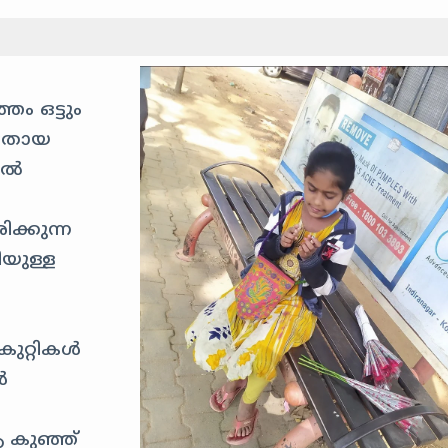
തം ഒട്ടും
ടേതായ
ിൽ
ക്കുന്ന
ഗിയുള്ള
കുറ്റികൾ
ൾ
ആ കുഞ്ഞ്