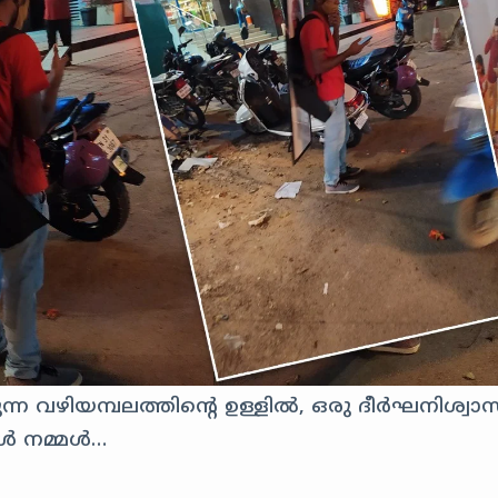
്ന വഴിയമ്പലത്തിന്റെ ഉള്ളിൽ, ഒരു ദീര്‍ഘനിശ്വാ
്‍ നമ്മൾ…