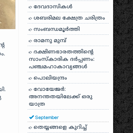
ദേവദാസികൾ
ശബരിമല ക്ഷേത്ര ചരിത്രം
സംബന്ധമൂർത്തി
രാമനു മുമ്പ്
റെ
ദക്ഷിണഭാരതത്തിൻ്റെ
ം.
സാംസ്കാരിക ദർപ്പണം:
പഞ്ചമഹാകാവ്യങ്ങൾ
പൊലിയന്ദ്രം
വോയേജർ:
ി.
അനന്തതയിലേക്ക് ഒരു
ൾ
യാത്ര
September
തെയ്യങ്ങളെ കുറിച്ച്