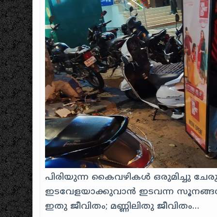
പിരിയുന്ന കൈവഴികള്‍ ഒരുമിച്ചു ചേരുന
ഇടവേളയാക്കുവാന്‍ ഇടവന്ന സൂനങ്ങള
ഇതു ജീവിതം; മണ്ണിലിതു ജീവിതം…