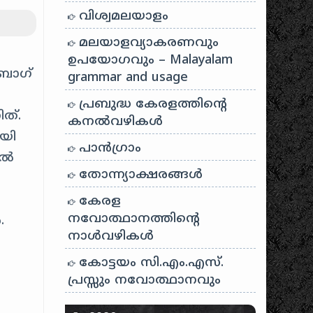
വിശ്വമലയാളം
മലയാളവ്യാകരണവും
ഉപയോഗവും – Malayalam
 ബാഗ്
grammar and usage
ി
പ്രബുദ്ധ കേരളത്തിന്റെ
ത്.
കനൽവഴികൾ
ായി
പാന്‍ഗ്രാം
ിൽ
തോന്ന്യാക്ഷരങ്ങള്‍
കേരള
നവോത്ഥാനത്തിന്റെ
.
നാൾവഴികൾ
കോട്ടയം സി.എം.എസ്.
പ്രസ്സും നവോത്ഥാനവും