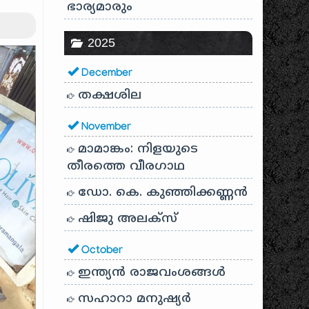
ഭാര്യമാരും
2025
December
തക്ഷശില
November
മാമാങ്കം: നിളയുടെ
തീരത്തെ വീരഗാഥ
ഡോ. കെ. കുഞ്ഞിക്കണ്ണൻ
ഷിജു അലക്സ്
October
ഇന്ത്യൻ രാജവംശങ്ങൾ
സഹാറാ മനുഷ്യർ