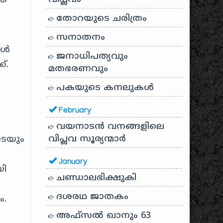
ത്
തോറയുടെ ചരിത്രം
സനാതനം
ോൾ
ജനാധിപത്യവും
്.
മതഭരണവും
പകയുടെ കനലുകൾ
February
വയനാടൻ വനങ്ങളിലെ
വിപ്ലവ സൂര്യന്മാർ
ടെയും
January
യി
ചണ്ഡാലഭിക്ഷുകി
ദശരഥ ജാതകം
ം.
അഫ്സൽ ഖാനും 63