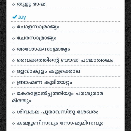
തുളു ഭാഷ
July
ചോളസാമ്രാജ്യം
ചേരസാമ്രാജ്യം
അശോകസാമ്രാജ്യം
വൈക്കത്തിന്റെ ബൗദ്ധ പശ്ചാത്തലം
ദളവാകുളം കൂട്ടക്കൊല
ബ്രാഹ്മണ കുടിയേറ്റം
കേരളോൽപ്പത്തിയും പരശുരാമ
മിത്തും
ശിവകല പുരാവസ്തു ശേഖരം
കമ്മ്യൂണിസവും സോഷ്യലിസവും