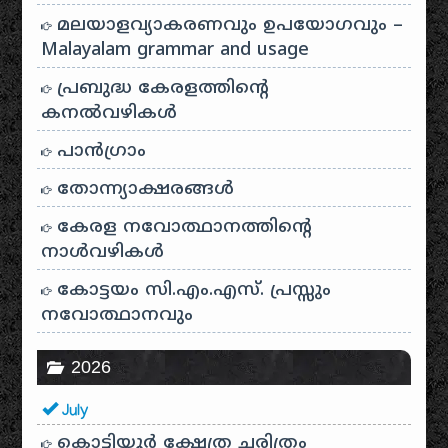
മലയാളവ്യാകരണവും ഉപയോഗവും –
Malayalam grammar and usage
പ്രബുദ്ധ കേരളത്തിന്റെ
കനൽവഴികൾ
പാന്‍ഗ്രാം
തോന്ന്യാക്ഷരങ്ങള്‍
കേരള നവോത്ഥാനത്തിന്റെ
നാൾവഴികൾ
കോട്ടയം സി.എം.എസ്. പ്രസ്സും
നവോത്ഥാനവും
2026
July
കൊട്ടിയൂർ ക്ഷേത്ര ചരിത്രം