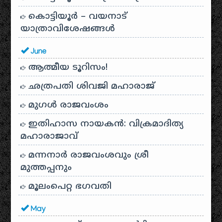
കൊട്ടിയൂർ – വയനാട്
യാത്രാവിശേഷങ്ങൾ
June
ആത്മീയ ടൂറിസം!
ഛത്രപതി ശിവജി മഹാരാജ്
മുഗൾ രാജവംശം
ഇതിഹാസ നായകൻ: വിക്രമാദിത്യ
മഹാരാജാവ്
മന്നനാർ രാജവംശവും ശ്രീ
മുത്തപ്പനും
മൂലംപെറ്റ ഭഗവതി
May