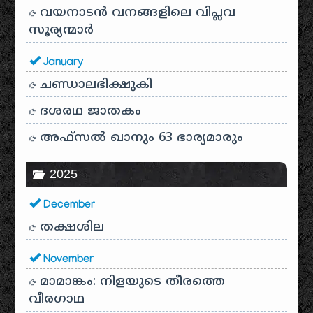
വയനാടൻ വനങ്ങളിലെ വിപ്ലവ
സൂര്യന്മാർ
January
ചണ്ഡാലഭിക്ഷുകി
ദശരഥ ജാതകം
അഫ്സൽ ഖാനും 63 ഭാര്യമാരും
2025
December
തക്ഷശില
November
മാമാങ്കം: നിളയുടെ തീരത്തെ
വീരഗാഥ