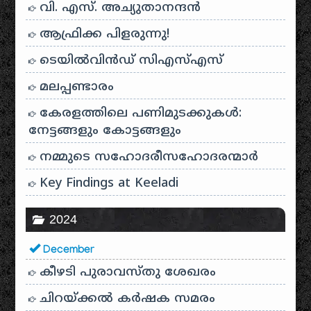
വി. എസ്. അച്യുതാനന്ദൻ
ആഫ്രിക്ക പിളരുന്നു!
ടെയിൽ‌വിൻഡ് സി‌എസ്‌എസ്
മലപ്പണ്ടാരം
കേരളത്തിലെ പണിമുടക്കുകൾ:
നേട്ടങ്ങളും കോട്ടങ്ങളും
നമ്മുടെ സഹോദരീസഹോദരന്മാർ
Key Findings at Keeladi
2024
December
കീഴടി പുരാവസ്തു ശേഖരം
ചിറയ്ക്കൽ കർഷക സമരം