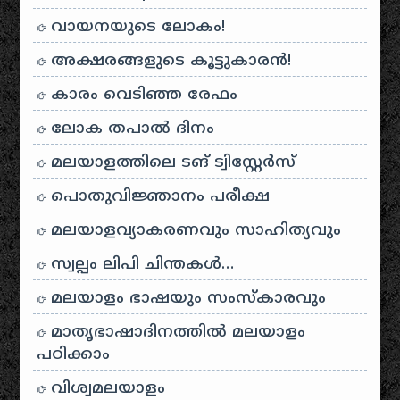
വായനയുടെ ലോകം!
അക്ഷരങ്ങളുടെ കൂട്ടുകാരൻ!
കാരം വെടിഞ്ഞ രേഫം
ലോക തപാൽ ദിനം
മലയാളത്തിലെ ടങ് ട്വിസ്റ്റേർസ്
പൊതുവിജ്ഞാനം പരീക്ഷ
മലയാളവ്യാകരണവും സാഹിത്യവും
സ്വല്പം ലിപി ചിന്തകൾ…
മലയാളം ഭാഷയും സംസ്കാരവും
മാതൃഭാഷാദിനത്തിൽ മലയാളം
പഠിക്കാം
വിശ്വമലയാളം