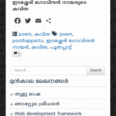
ഇടശ്ശേരി ഗോവിന്ദന്‍ നായരുടെ
കവിത
Facebook
Twitter
Email
Share
poem
,
കവിത
poem
,
poothappattu
,
ഇടശ്ശേരി ഗോവിന്ദൻ
നായർ
,
കവിത
,
പൂതപ്പാട്ട്
0
Search for
Search
മുൻകാല ലേഖനങ്ങൾ
തുളു ഭാഷ
ഞാറ്റ്യേല ശ്രീധരൻ
Web development framework