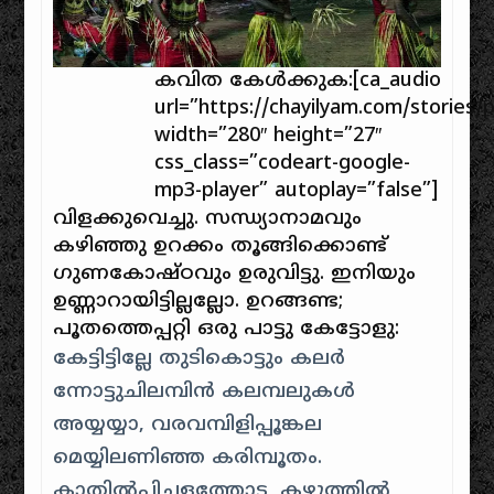
കവിത കേൾക്കുക:[ca_audio
url=”https://chayilyam.com/storie
width=”280″ height=”27″
css_class=”codeart-google-
mp3-player” autoplay=”false”]
വിളക്കുവെച്ചു. സന്ധ്യാനാമവും
കഴിഞ്ഞു ഉറക്കം തൂങ്ങിക്കൊണ്ട്‌
ഗുണകോഷ്ഠവും ഉരുവിട്ടു. ഇനിയും
ഉണ്ണാറായിട്ടില്ലല്ലോ. ഉറങ്ങണ്ട;
പൂതത്തെപ്പറ്റി ഒരു പാട്ടു കേട്ടോളു:
കേട്ടിട്ടില്ലേ തുടികൊട്ടും കലർ
ന്നോട്ടുചിലമ്പിന്‍ കലമ്പലുകൾ
അയ്യയ്യാ, വരവമ്പിളിപ്പൂങ്കല
മെയ്യിലണിഞ്ഞ കരിമ്പൂതം.
കാതില്‍പ്പിച്ചളത്തോട, കഴുത്തിൽ