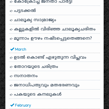
കോക്രോച്ച് ജനതാ പാർട്ടി
പട്ടടക്കൽ
ചാലൂക്യ സാമ്രാജ്യം
കല്ലുകളിൽ വിരിഞ്ഞ ചാലൂക്യചരിതം
മൂന്നാം ഊഴം നഷ്ടപ്പെട്ടതെങ്ങനെ?
March
ഉടൽ കൊണ്ട് എഴുതുന്ന വിപ്ലവം
തോറയുടെ ചരിത്രം
സനാതനം
ജനാധിപത്യവും മതഭരണവും
പകയുടെ കനലുകൾ
February