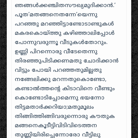
ഞങ്ങള്‍ക്കഞ്ചിതസൗഖ്യമുദിക്കാന്‍.’
പൂത’മതങ്ങനെതന്നേ’യെന്നു
പറഞ്ഞു മറഞ്ഞിട്ടാണ്ടോടാണ്ടുകൾ
മകരകൊയ്ത്തു കഴിഞ്ഞാലിപ്പോൾ
പോന്നുവരുന്നൂ വീടുകള്‍തോറും.
ഉണ്ണി പിറന്നൊരു വീടേതെന്നു
തിരഞ്ഞുപിടിക്കണമതു ചോദിക്കാന്‍
വിട്ടും പോയി പറഞ്ഞതുമില്ലതു
നങ്ങേലിക്കു മറന്നതുകൊണ്ടോ,
കണ്ടാല്‍ത്തന്റെ കിടാവിനെ വീണ്ടും
കൊണ്ടോടിപ്പോമെന്നു ഭയന്നോ
തിട്ടമതാര്‍ക്കറിയാ;മതുമൂലം
തിങ്ങിത്തിങ്ങിവരുന്നൊരു കൗതുക
മങ്ങനെകൂടീട്ടിവിടിവിടെത്തന
തുണ്ണിയിരിപ്പെന്നോരോ വീട്ടിലു