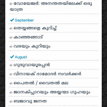
വോയേജർ: അനന്തതയിലേക്ക് ഒരു
യാത്ര
September
തെയ്യങ്ങളെ കുറിച്ച്
കാഞ്ഞങ്ങാട്
വരയും കുറിയും
August
ഗുരുവായൂരപ്പൻ
വിനായക് ദാമോദർ സവർക്കർ
പൈതൽ / വൈതൽ മല
ജാനകിപ്പാറയും അയ്യന്മട ഗുഹയും
ബജാവു ജനത