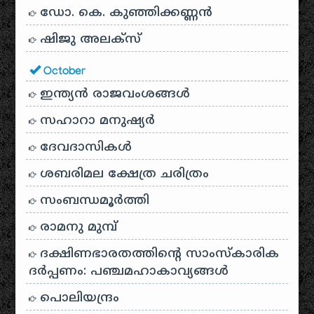
ഡോ. കെ. കുഞ്ഞിക്കണ്ണൻ
ഷിജു അലക്സ്
October
ഇന്ത്യൻ രാജവംശങ്ങൾ
സഹാറാ മനുഷ്യർ
ദേവദാസികൾ
ശബരിമല ക്ഷേത്ര ചരിത്രം
സംബന്ധമൂർത്തി
രാമനു മുമ്പ്
ദക്ഷിണഭാരതത്തിൻ്റെ സാംസ്കാരിക
ദർപ്പണം: പഞ്ചമഹാകാവ്യങ്ങൾ
പൊലിയന്ദ്രം