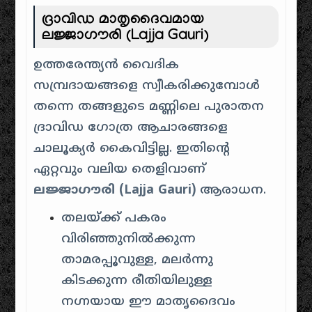
ദ്രാവിഡ മാതൃദൈവമായ
ലജ്ജാഗൗരി (Lajja Gauri)
ഉത്തരേന്ത്യൻ വൈദിക
സമ്പ്രദായങ്ങളെ സ്വീകരിക്കുമ്പോൾ
തന്നെ തങ്ങളുടെ മണ്ണിലെ പുരാതന
ദ്രാവിഡ ഗോത്ര ആചാരങ്ങളെ
ചാലൂക്യർ കൈവിട്ടില്ല. ഇതിന്റെ
ഏറ്റവും വലിയ തെളിവാണ്
ലജ്ജാഗൗരി (Lajja Gauri)
ആരാധന.
തലയ്ക്ക് പകരം
വിരിഞ്ഞുനിൽക്കുന്ന
താമരപ്പൂവുള്ള, മലർന്നു
കിടക്കുന്ന രീതിയിലുള്ള
നഗ്നയായ ഈ മാതൃദൈവം