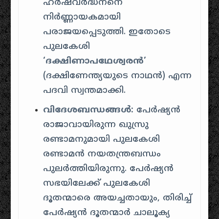
ഹർഷവർദ്ധനനെ
നിർണ്ണായകമായി
പരാജയപ്പെടുത്തി. ഇതോടെ
പുലകേശി
‘ദക്ഷിണാപഥേശ്വരൻ’
(ദക്ഷിണേന്ത്യയുടെ നാഥൻ) എന്ന
പദവി സ്വന്തമാക്കി.
വിദേശബന്ധങ്ങൾ:
പേർഷ്യൻ
രാജാവായിരുന്ന ഖുസ്രു
രണ്ടാമനുമായി പുലകേശി
രണ്ടാമൻ നയതന്ത്രബന്ധം
പുലർത്തിയിരുന്നു. പേർഷ്യൻ
സഭയിലേക്ക് പുലകേശി
ദൂതന്മാരെ അയച്ചതായും, തിരിച്ച്
പേർഷ്യൻ ദൂതന്മാർ ചാലൂക്യ