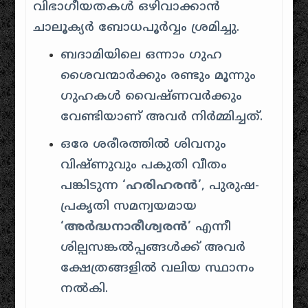
വിഭാഗീയതകൾ ഒഴിവാക്കാൻ
ചാലൂക്യർ ബോധപൂർവ്വം ശ്രമിച്ചു.
ബദാമിയിലെ ഒന്നാം ഗുഹ
ശൈവന്മാർക്കും രണ്ടും മൂന്നും
ഗുഹകൾ വൈഷ്ണവർക്കും
വേണ്ടിയാണ് അവർ നിർമ്മിച്ചത്.
ഒരേ ശരീരത്തിൽ ശിവനും
വിഷ്ണുവും പകുതി വീതം
പങ്കിടുന്ന
‘ഹരിഹരൻ’
, പുരുഷ-
പ്രകൃതി സമന്വയമായ
‘അർദ്ധനാരീശ്വരൻ’
എന്നീ
ശില്പസങ്കൽപ്പങ്ങൾക്ക് അവർ
ക്ഷേത്രങ്ങളിൽ വലിയ സ്ഥാനം
നൽകി.