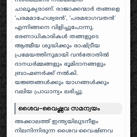
സംരക്ഷണം നൽകിയത്
ചാലൂക്യരാണ്. രാജാക്കന്മാർ തങ്ങളെ
‘പരമമാഹേശ്വരൻ’, ‘പരമഭാഗവതൻ’
എന്നിങ്ങനെ വിളിച്ചുപോന്നു.
ഭരണാധികാരികൾ തങ്ങളുടെ
ആത്മീയ ശുദ്ധിക്കും രാഷ്ട്രീയ
പ്രമേയത്തിനുമായി വൻതോതിൽ
ദാനധർമ്മങ്ങളും ഭൂമിദാനങ്ങളും
ബ്രാഹ്മണർക്ക് നൽകി.
യജ്ഞങ്ങൾക്കും യാഗങ്ങൾക്കും
വലിയ പ്രാധാന്യം ലഭിച്ചു.
ശൈവ-വൈഷ്ണവ സമന്വയം
അക്കാലത്ത് ഇന്ത്യയിലുടനീളം
നിലനിന്നിരുന്ന ശൈവ-വൈഷ്ണവ