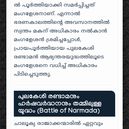
ൽ പൂർത്തിയാക്കി സമർപ്പിച്ചത്
മംഗളേശനാണ്. എന്നാൽ
ഭരണകാലത്തിന്റെ അവസാനത്തിൽ
സ്വന്തം മകന് അധികാരം നൽകാൻ
മംഗളേശൻ ശ്രമിച്ചപ്പോൾ,
പ്രായപൂർത്തിയായ പുലകേശി
രണ്ടാമൻ ആഭ്യന്തരയുദ്ധത്തിലൂടെ
മംഗളേശനെ വധിച്ച് അധികാരം
പിടിച്ചെടുത്തു.
പുലകേശി രണ്ടാമനും
ഹർഷവർദ്ധനനും തമ്മിലുള്ള
യുദ്ധം (Battle of Narmada)
ചാലൂക്യ രാജാക്കന്മാരിൽ ഏറ്റവും