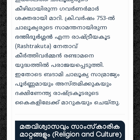
കീഴിലായിരുന്ന ഗവർണർമാർ
ശക്തരായി മാറി. ക്രി.വർഷം 753-ൽ
ചാലൂക്യരുടെ സാമന്തനായിരുന്ന
ദന്തിദുർഗ്ഗൻ
എന്ന രാഷ്ട്രീയകൂട
(Rashtrakuta) നേതാവ്
കീർത്തിവർമ്മൻ രണ്ടാമനെ
യുദ്ധത്തിൽ പരാജയപ്പെടുത്തി.
ഇതോടെ ബദാമി ചാലൂക്യ സാമ്രാജ്യം
പൂർണ്ണമായും അസ്തമിക്കുകയും
ദക്ഷിണേന്ത്യ രാഷ്ട്രകൂടരുടെ
കൈകളിലേക്ക് മാറുകയും ചെയ്തു.
മതവിശ്വാസവും സാംസ്കാരിക
മാറ്റങ്ങളും (Religion and Culture)