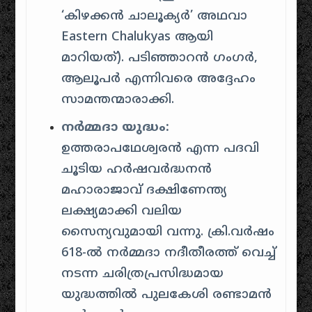
‘കിഴക്കൻ ചാലൂക്യർ’ അഥവാ
Eastern Chalukyas ആയി
മാറിയത്). പടിഞ്ഞാറൻ ഗംഗർ,
ആലൂപർ എന്നിവരെ അദ്ദേഹം
സാമന്തന്മാരാക്കി.
നർമ്മദാ യുദ്ധം:
ഉത്തരാപഥേശ്വരൻ എന്ന പദവി
ചൂടിയ ഹർഷവർദ്ധനൻ
മഹാരാജാവ് ദക്ഷിണേന്ത്യ
ലക്ഷ്യമാക്കി വലിയ
സൈന്യവുമായി വന്നു. ക്രി.വർഷം
618-ൽ നർമ്മദാ നദീതീരത്ത് വെച്ച്
നടന്ന ചരിത്രപ്രസിദ്ധമായ
യുദ്ധത്തിൽ പുലകേശി രണ്ടാമൻ