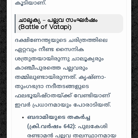
കൂടിയാണ്.
ചാലൂക്യ – പല്ലവ സംഘർഷം
(Battle of Vatapi)
ദക്ഷിണേന്ത്യയുടെ ചരിത്രത്തിലെ
ഏറ്റവും നീണ്ട സൈനിക
ശത്രുതയായിരുന്നു ചാലൂക്യരും
കാഞ്ചീപുരത്തെ പല്ലവരും
തമ്മിലുണ്ടായിരുന്നത്. കൃഷ്ണാ-
തുംഗഭദ്രാ നദീതടങ്ങളുടെ
ഫലഭൂയിഷ്ഠതയ്ക്ക് വേണ്ടിയാണ്
ഇവർ പ്രധാനമായും പോരാടിയത്.
ബദാമിയുടെ തകർച്ച
(ക്രി.വർഷം 642):
പുലകേശി
രണ്ടാമൻ പല്ലവ തലസ്ഥാനമായ