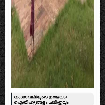
വംശാവലിയുടെ ഉത്ഭവം:
ഐതിഹ്യങ്ങളും ചരിത്രവും