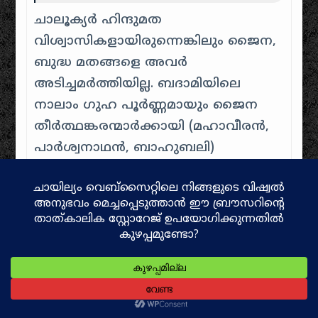
ചാലൂക്യർ ഹിന്ദുമത
വിശ്വാസികളായിരുന്നെങ്കിലും ജൈന,
ബുദ്ധ മതങ്ങളെ അവർ
അടിച്ചമർത്തിയില്ല. ബദാമിയിലെ
നാലാം ഗുഹ പൂർണ്ണമായും ജൈന
തീർത്ഥങ്കരന്മാർക്കായി (മഹാവീരൻ,
പാർശ്വനാഥൻ, ബാഹുബലി)
നിർമ്മിച്ചതാണ്. ഐഹോളിലെ
മേഗുതി ജൈന ക്ഷേത്രം ചാലൂക്യ
രാജകീയ പിന്തുണയോടെയാണ്
നിർമ്മിക്കപ്പെട്ടത്.
ചൈനീസ് യാത്രികനായ
ഹുയാൻ
സാങ് (Hiuen Tsang)
ക്രി.വർഷം 641-
ൽ പുലകേശി രണ്ടാമന്റെ സഭ