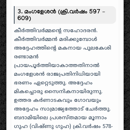
3. മംഗളേശൻ (ക്രി.വർഷം 597 –
609)
കീർത്തിവർമ്മന്റെ സഹോദരൻ.
കീർത്തിവർമ്മൻ മരിക്കുമ്പോൾ
അദ്ദേഹത്തിന്റെ മകനായ പുലകേശി
രണ്ടാമൻ
പ്രായപൂർത്തിയാകാത്തതിനാൽ
മംഗളേശൻ രാജപ്രതിനിധിയായി
ഭരണം ഏറ്റെടുത്തു. അദ്ദേഹം
മികച്ചൊരു സൈനികനായിരുന്നു.
ഉത്തര കർണാടകവും ഗോവയും
അദ്ദേഹം സാമ്രാജ്യത്തോട് ചേർത്തു.
ബദാമിയിലെ പ്രശസ്തമായ മൂന്നാം
ഗുഹ (വിഷ്ണു ഗുഹ) ക്രി.വർഷം 578-