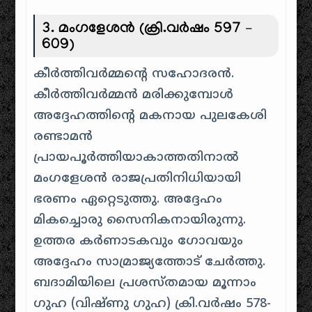
3. മംഗളേശൻ (ക്രി.വർഷം 597 –
609)
കീർത്തിവർമ്മന്റെ സഹോദരൻ.
കീർത്തിവർമ്മൻ മരിക്കുമ്പോൾ
അദ്ദേഹത്തിന്റെ മകനായ പുലകേശി
രണ്ടാമൻ
പ്രായപൂർത്തിയാകാത്തതിനാൽ
മംഗളേശൻ രാജപ്രതിനിധിയായി
ഭരണം ഏറ്റെടുത്തു. അദ്ദേഹം
മികച്ചൊരു സൈനികനായിരുന്നു.
ഉത്തര കർണാടകവും ഗോവയും
അദ്ദേഹം സാമ്രാജ്യത്തോട് ചേർത്തു.
ബദാമിയിലെ പ്രശസ്തമായ മൂന്നാം
ഗുഹ (വിഷ്ണു ഗുഹ) ക്രി.വർഷം 578-