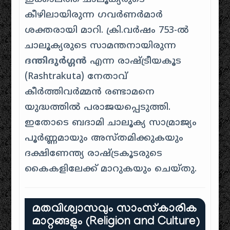
കീഴിലായിരുന്ന ഗവർണർമാർ
ശക്തരായി മാറി. ക്രി.വർഷം 753-ൽ
ചാലൂക്യരുടെ സാമന്തനായിരുന്ന
ദന്തിദുർഗ്ഗൻ
എന്ന രാഷ്ട്രീയകൂട
(Rashtrakuta) നേതാവ്
കീർത്തിവർമ്മൻ രണ്ടാമനെ
യുദ്ധത്തിൽ പരാജയപ്പെടുത്തി.
ഇതോടെ ബദാമി ചാലൂക്യ സാമ്രാജ്യം
പൂർണ്ണമായും അസ്തമിക്കുകയും
ദക്ഷിണേന്ത്യ രാഷ്ട്രകൂടരുടെ
കൈകളിലേക്ക് മാറുകയും ചെയ്തു.
മതവിശ്വാസവും സാംസ്കാരിക
മാറ്റങ്ങളും (Religion and Culture)