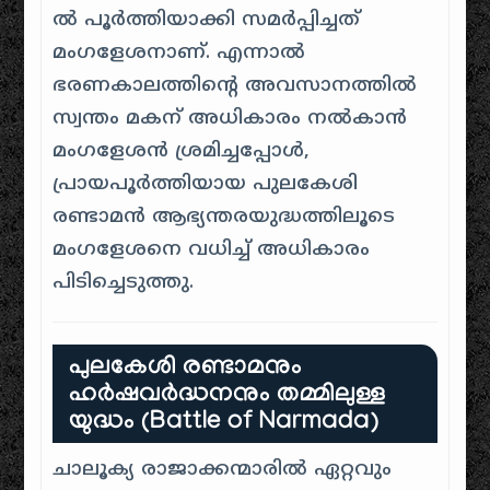
ൽ പൂർത്തിയാക്കി സമർപ്പിച്ചത്
മംഗളേശനാണ്. എന്നാൽ
ഭരണകാലത്തിന്റെ അവസാനത്തിൽ
സ്വന്തം മകന് അധികാരം നൽകാൻ
മംഗളേശൻ ശ്രമിച്ചപ്പോൾ,
പ്രായപൂർത്തിയായ പുലകേശി
രണ്ടാമൻ ആഭ്യന്തരയുദ്ധത്തിലൂടെ
മംഗളേശനെ വധിച്ച് അധികാരം
പിടിച്ചെടുത്തു.
പുലകേശി രണ്ടാമനും
ഹർഷവർദ്ധനനും തമ്മിലുള്ള
യുദ്ധം (Battle of Narmada)
ചാലൂക്യ രാജാക്കന്മാരിൽ ഏറ്റവും