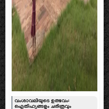
വംശാവലിയുടെ ഉത്ഭവം:
ഐതിഹ്യങ്ങളും ചരിത്രവും