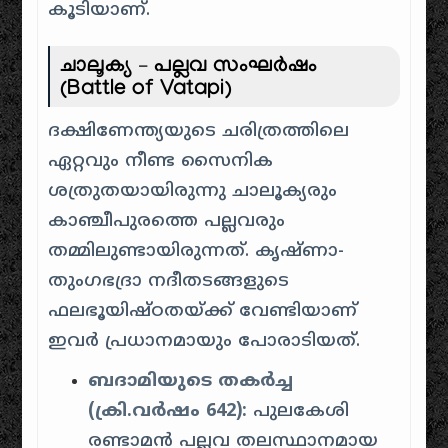
കൂടിയാണ്.
ചാലൂക്യ – പല്ലവ സംഘർഷം
(Battle of Vatapi)
ദക്ഷിണേന്ത്യയുടെ ചരിത്രത്തിലെ
ഏറ്റവും നീണ്ട സൈനിക
ശത്രുതയായിരുന്നു ചാലൂക്യരും
കാഞ്ചീപുരത്തെ പല്ലവരും
തമ്മിലുണ്ടായിരുന്നത്. കൃഷ്ണാ-
തുംഗഭദ്രാ നദീതടങ്ങളുടെ
ഫലഭൂയിഷ്ഠതയ്ക്ക് വേണ്ടിയാണ്
ഇവർ പ്രധാനമായും പോരാടിയത്.
ബദാമിയുടെ തകർച്ച
(ക്രി.വർഷം 642):
പുലകേശി
രണ്ടാമൻ പല്ലവ തലസ്ഥാനമായ