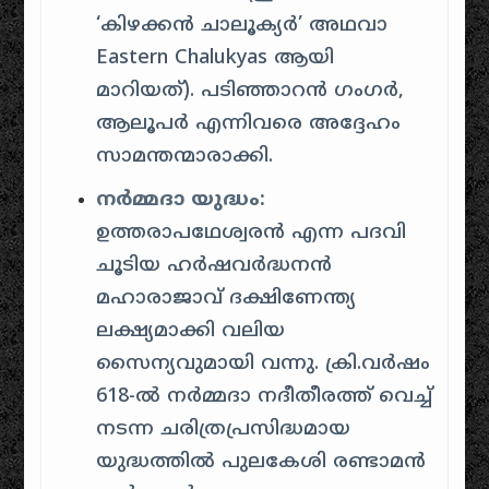
‘കിഴക്കൻ ചാലൂക്യർ’ അഥവാ
Eastern Chalukyas ആയി
മാറിയത്). പടിഞ്ഞാറൻ ഗംഗർ,
ആലൂപർ എന്നിവരെ അദ്ദേഹം
സാമന്തന്മാരാക്കി.
നർമ്മദാ യുദ്ധം:
ഉത്തരാപഥേശ്വരൻ എന്ന പദവി
ചൂടിയ ഹർഷവർദ്ധനൻ
മഹാരാജാവ് ദക്ഷിണേന്ത്യ
ലക്ഷ്യമാക്കി വലിയ
സൈന്യവുമായി വന്നു. ക്രി.വർഷം
618-ൽ നർമ്മദാ നദീതീരത്ത് വെച്ച്
നടന്ന ചരിത്രപ്രസിദ്ധമായ
യുദ്ധത്തിൽ പുലകേശി രണ്ടാമൻ