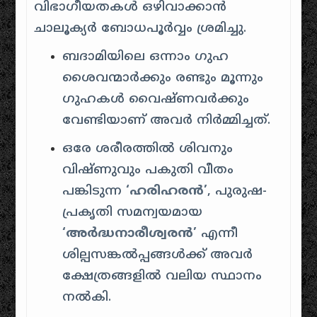
വിഭാഗീയതകൾ ഒഴിവാക്കാൻ
ചാലൂക്യർ ബോധപൂർവ്വം ശ്രമിച്ചു.
ബദാമിയിലെ ഒന്നാം ഗുഹ
ശൈവന്മാർക്കും രണ്ടും മൂന്നും
ഗുഹകൾ വൈഷ്ണവർക്കും
വേണ്ടിയാണ് അവർ നിർമ്മിച്ചത്.
ഒരേ ശരീരത്തിൽ ശിവനും
വിഷ്ണുവും പകുതി വീതം
പങ്കിടുന്ന
‘ഹരിഹരൻ’
, പുരുഷ-
പ്രകൃതി സമന്വയമായ
‘അർദ്ധനാരീശ്വരൻ’
എന്നീ
ശില്പസങ്കൽപ്പങ്ങൾക്ക് അവർ
ക്ഷേത്രങ്ങളിൽ വലിയ സ്ഥാനം
നൽകി.