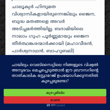
ചാലൂക്യർ ഹിന്ദുമത
വിശ്വാസികളായിരുന്നെങ്കിലും ജൈന,
ബുദ്ധ മതങ്ങളെ അവർ
അടിച്ചമർത്തിയില്ല. ബദാമിയിലെ
നാലാം ഗുഹ പൂർണ്ണമായും ജൈന
തീർത്ഥങ്കരന്മാർക്കായി (മഹാവീരൻ,
പാർശ്വനാഥൻ, ബാഹുബലി)
നിർമ്മിച്ചതാണ്. ഐഹോളിലെ
മേഗുതി ജൈന ക്ഷേത്രം ചാലൂക്യ
രാജകീയ പിന്തുണയോടെയാണ്
നിർമ്മിക്കപ്പെട്ടത്.
ചൈനീസ് യാത്രികനായ
ഹുയാൻ
സാങ് (Hiuen Tsang)
ക്രി.വർഷം 641-
ൽ പുലകേശി രണ്ടാമന്റെ സഭ