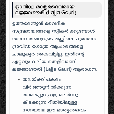
ദ്രാവിഡ മാതൃദൈവമായ
ലജ്ജാഗൗരി (Lajja Gauri)
ഉത്തരേന്ത്യൻ വൈദിക
സമ്പ്രദായങ്ങളെ സ്വീകരിക്കുമ്പോൾ
തന്നെ തങ്ങളുടെ മണ്ണിലെ പുരാതന
ദ്രാവിഡ ഗോത്ര ആചാരങ്ങളെ
ചാലൂക്യർ കൈവിട്ടില്ല. ഇതിന്റെ
ഏറ്റവും വലിയ തെളിവാണ്
ലജ്ജാഗൗരി (Lajja Gauri)
ആരാധന.
തലയ്ക്ക് പകരം
വിരിഞ്ഞുനിൽക്കുന്ന
താമരപ്പൂവുള്ള, മലർന്നു
കിടക്കുന്ന രീതിയിലുള്ള
നഗ്നയായ ഈ മാതൃദൈവം