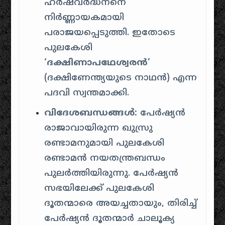
ഹർഷവർദ്ധനനെ
നിർണ്ണായകമായി
പരാജയപ്പെടുത്തി. ഇതോടെ
പുലകേശി
‘ദക്ഷിണാപഥേശ്വരൻ’
(ദക്ഷിണേന്ത്യയുടെ നാഥൻ) എന്ന
പദവി സ്വന്തമാക്കി.
വിദേശബന്ധങ്ങൾ:
പേർഷ്യൻ
രാജാവായിരുന്ന ഖുസ്രു
രണ്ടാമനുമായി പുലകേശി
രണ്ടാമൻ നയതന്ത്രബന്ധം
പുലർത്തിയിരുന്നു. പേർഷ്യൻ
സഭയിലേക്ക് പുലകേശി
ദൂതന്മാരെ അയച്ചതായും, തിരിച്ച്
പേർഷ്യൻ ദൂതന്മാർ ചാലൂക്യ