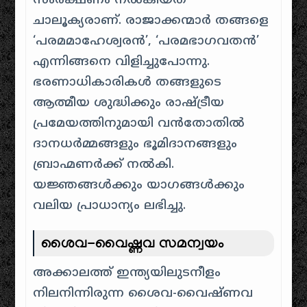
സംരക്ഷണം നൽകിയത്
ചാലൂക്യരാണ്. രാജാക്കന്മാർ തങ്ങളെ
‘പരമമാഹേശ്വരൻ’, ‘പരമഭാഗവതൻ’
എന്നിങ്ങനെ വിളിച്ചുപോന്നു.
ഭരണാധികാരികൾ തങ്ങളുടെ
ആത്മീയ ശുദ്ധിക്കും രാഷ്ട്രീയ
പ്രമേയത്തിനുമായി വൻതോതിൽ
ദാനധർമ്മങ്ങളും ഭൂമിദാനങ്ങളും
ബ്രാഹ്മണർക്ക് നൽകി.
യജ്ഞങ്ങൾക്കും യാഗങ്ങൾക്കും
വലിയ പ്രാധാന്യം ലഭിച്ചു.
ശൈവ-വൈഷ്ണവ സമന്വയം
അക്കാലത്ത് ഇന്ത്യയിലുടനീളം
നിലനിന്നിരുന്ന ശൈവ-വൈഷ്ണവ