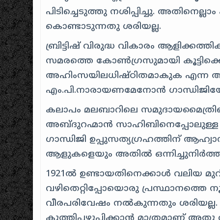
പിടിച്ചെടുത്തു നശിപ്പിച്ചു. അതി
കൊണ്ടാടുന്നതു ശരിയല്ല.
ബ്രിട്ടിഷ് വിരുദ്ധ വികാരം ആളിക്കത്
സമരത്തെ കോൺഗ്രസുമായി കൂട്ടിക്കെ
അഹിംസയിലധിഷ്ഠിതമാകുക എന്ന അ
എം.പി.നാരായണമേനോൻ ഗാന്ധിജിയോ
കലാപം മലബാറിലെ സമുദായമൈത്രിയെ
അബ്ദുറഹ്മാൻ സാഹിബിനെപ്പോലുള്ള 
ഗാന്ധിജി ഉപ്പുസത്യഗ്രഹത്തിന് ആഹ
ആളുകളെയും അതിൽ ഒന്നിച്ചുനിർത്ത
1921ൽ ഉണ്ടായതിനെക്കാൾ വലിയ മുറിവ
വഴിതെറ്റിപ്പോയൊരു പ്രസ്ഥാനത്ത
വീരപരിവേഷം നൽകുന്നതും ശരിയല്
കുത്തിപ്പഴുപ്പിക്കാൻ മാത്രമാണ് അതു