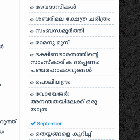
ദേവദാസികൾ
ശബരിമല ക്ഷേത്ര ചരിത്രം
സംബന്ധമൂർത്തി
രാമനു മുമ്പ്
ാർ
ദക്ഷിണഭാരതത്തിൻ്റെ
സാംസ്കാരിക ദർപ്പണം:
പഞ്ചമഹാകാവ്യങ്ങൾ
പൊലിയന്ദ്രം
ം
വോയേജർ:
അനന്തതയിലേക്ക് ഒരു
യാത്ര
ുത്ത്
September
ും
തെയ്യങ്ങളെ കുറിച്ച്