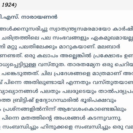
 1924)
ം.ജി.എസ്. നാരായണൻ
ങൾ‌ക്കനുസരിച്ചു സ്വാതന്ത്ര്യസമരമായോ കാർഷ
്. ചരിത്രത്തിലെ പല സംഭവങ്ങളും ഏകമുഖമായല്
ങി മറ്റു പലതിലേക്കും മാറുകയാണ്. മലബാർ
ത്. ഒരു കലാപം അല്ലെങ്കിൽ പ്രക്ഷോഭം ഉണ്
യപ്പെട്ടിട്ടുള്ള വസ്തുത. താരതമ്യേന ഒരു ചെറി
്കെടുത്തത്. ചില പ്രദേശങ്ങളെ മാത്രമാണ് അ
രിവ് പിന്നെ അതിലുണ്ടായി എന്നതും വസ്തുതയാണ
ച വ്യാഖ്യാനങ്ങൾ പലതും പലരുടെയും താൽപര്യപ്
െ ബ്രിട്ടിഷ് ഉദ്യോഗസ്ഥരിൽ ഭൂരിപക്ഷവും
ക പ്രശ്‌നങ്ങളിൽനിന്ന് ആവേശംകൊണ്ടെങ്കിലും
ന്നെ മതത്തിന്റെ അംശങ്ങൾ കടന്നുവന്നു.
ംബന്ധിച്ചും ഹിന്ദുക്കളെ സംബന്ധിച്ചും ഒരു വ