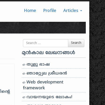
Home
Profile
Articles
Search for
Search
മുൻകാല ലേഖനങ്ങൾ
തുളു ഭാഷ
ഞാറ്റ്യേല ശ്രീധരൻ
Web development
framework
ന്റെ
വായനയുടെ ലോകം!