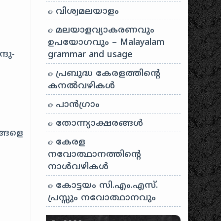
വിശ്വമലയാളം
മലയാളവ്യാകരണവും
ഉപയോഗവും – Malayalam
ദു-
grammar and usage
പ്രബുദ്ധ കേരളത്തിന്റെ
കനൽവഴികൾ
പാന്‍ഗ്രാം
തോന്ന്യാക്ഷരങ്ങള്‍
ങ്ങളെ
കേരള
നവോത്ഥാനത്തിന്റെ
നാൾവഴികൾ
കോട്ടയം സി.എം.എസ്.
പ്രസ്സും നവോത്ഥാനവും