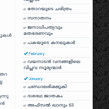
തോറയുടെ ചരിത്രം
സനാതനം
ജനാധിപത്യവും
മതഭരണവും
ിവുകൾ
പകയുടെ കനലുകൾ
February
വയനാടൻ വനങ്ങളിലെ
വിപ്ലവ സൂര്യന്മാർ
്തറ
January
ല
ചണ്ഡാലഭിക്ഷുകി
ദശരഥ ജാതകം
ന്നു
ാൻ
അഫ്സൽ ഖാനും 63