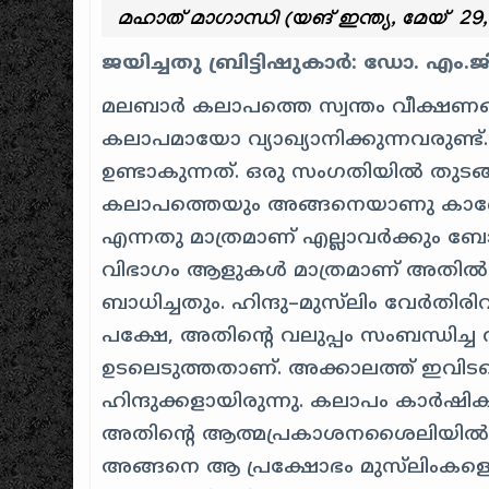
മഹാത് മാഗാന്ധി (യങ് ഇന്ത്യ, മേയ് 29,
ജയിച്ചതു ബ്രിട്ടിഷുകാർ: ഡോ. എ
മലബാർ കലാപത്തെ സ്വന്തം വീക്ഷണങ്
കലാപമായോ വ്യാഖ്യാനിക്കുന്നവരുണ്ട
ഉണ്ടാകുന്നത്. ഒരു സംഗതിയിൽ തുടങ്
കലാപത്തെയും അങ്ങനെയാണു കാണേണ്ട
എന്നതു മാത്രമാണ് എല്ലാവർക്കും ബോധ്
വിഭാഗം ആളുകൾ മാത്രമാണ് അതിൽ പങ
ബാധിച്ചതും. ഹിന്ദു–മുസ്‌ലിം വേർതി
പക്ഷേ, അതിന്റെ വലുപ്പം സംബന്ധിച്
ഉടലെടുത്തതാണ്. അക്കാലത്ത് ഇവിടത്ത
ഹിന്ദുക്കളായിരുന്നു. കലാപം കാർഷി
അതിന്റെ ആത്മപ്രകാശനശൈലിയിൽ പി
അങ്ങനെ ആ പ്രക്ഷോഭം മുസ്‌ലിംകളെ സ