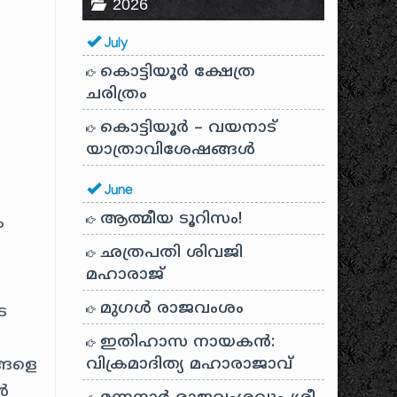
2026
July
കൊട്ടിയൂർ ക്ഷേത്ര
ചരിത്രം
കൊട്ടിയൂർ – വയനാട്
യാത്രാവിശേഷങ്ങൾ
June
ആത്മീയ ടൂറിസം!
ം
ഛത്രപതി ശിവജി
മഹാരാജ്
മുഗൾ രാജവംശം
െ
ഇതിഹാസ നായകൻ:
വിക്രമാദിത്യ മഹാരാജാവ്
ങ്ങളെ
ൾ