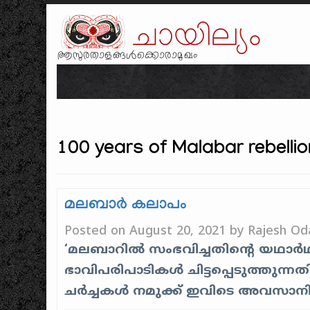
ചായില്യം
ആസുരതാളങ്ങൾക്കൊരാമുഖം
100 years of Malabar rebellio
മലബാർ കലാപം
Posted on
August 20, 2021
by
Rajesh Od
‘മലബാറിൽ സംഭവിച്ചതിന്റെ യഥാർഥ
ഭാവിപരിപാടികൾ ചിട്ടപ്പെടുത്തുന്
ചർച്ചകൾ നമുക്ക് ഇവിടെ അവസാനിപ്