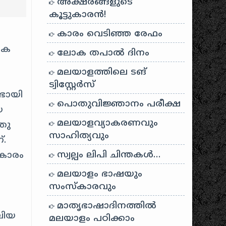
അക്ഷരങ്ങളുടെ
കൂട്ടുകാരൻ!
കാരം വെടിഞ്ഞ രേഫം
ിക
ലോക തപാൽ ദിനം
ല
മലയാളത്തിലെ ടങ്
ട്വിസ്റ്റേർസ്
ടായി
പൊതുവിജ്ഞാനം പരീക്ഷ
യ
മലയാളവ്യാകരണവും
തു
സാഹിത്യവും
്.
സ്വല്പം ലിപി ചിന്തകൾ…
രകാരം
മലയാളം ഭാഷയും
സംസ്കാരവും
മാതൃഭാഷാദിനത്തിൽ
ലിയ
മലയാളം പഠിക്കാം