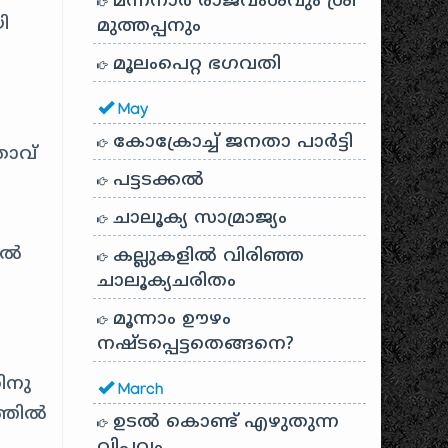
മന്നനാർ രാജവംശവും ശ്രീ
ി
മുത്തപ്പനും
മൂലംപെറ്റ ഭഗവതി
May
കോക്രോച്ച് ജനതാ പാർട്ടി
ാവ്
പട്ടടക്കൽ
ചാലൂക്യ സാമ്രാജ്യം
0ൽ
കല്ലുകളിൽ വിരിഞ്ഞ
ചാലൂക്യചരിതം
മൂന്നാം ഊഴം
നഷ്ടപ്പെട്ടതെങ്ങനെ?
ിനു
March
്തിൽ
ഉടൽ കൊണ്ട് എഴുതുന്ന
വിപ്ലവം