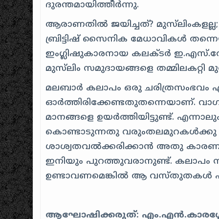
ദുരന്തമായിത്തീർന്നു.
ആരാണതിൽ ജയിച്ചത്? മുസ്‌ലിംകളല്ല; 
ബ്രിട്ടിഷ് സൈനിക മേധാവികൾ തന്ന
ഇംഗ്ലിഷുകാരനായ കലക്ടർ ഇ.എസ്.തോമസ
മുസ്‌ലിം സമുദായങ്ങളെ തമ്മിലകറ്റി മു
മലബാർ കലാപം ഒരു ചരിത്രസംഭവം എ
ഓർത്തിരിക്കേണ്ടതുതന്നെയാണ്. വ
മാനങ്ങളെ ഉയർത്തിയിട്ടുണ്ട്. എന്
കൊണ്ടാടുന്നതു വരുംതലമുറകൾക്കു ദോ
ശാശ്വതവൽക്കരിക്കാൻ അതു കാരണമ
ഇനിയും പുറത്തുവരാനുണ്ട്. കലാപം സംബ
ഉണ്ടാവണമെങ്കിൽ ആ വസ്തുതകൾ പു
ആഘോഷിക്കരുത്: എം.എൻ.കാരശ്ശ