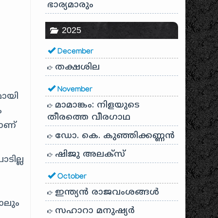
ഭാര്യമാരും
2025
December
തക്ഷശില
November
മായി
മാമാങ്കം: നിളയുടെ
ം
തീരത്തെ വീരഗാഥ
ാണ്
ഡോ. കെ. കുഞ്ഞിക്കണ്ണൻ
ഷിജു അലക്സ്
ടില്ല
October
ഇന്ത്യൻ രാജവംശങ്ങൾ
ോലും
സഹാറാ മനുഷ്യർ