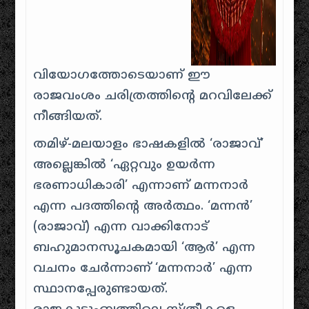
വിയോഗത്തോടെയാണ് ഈ
രാജവംശം ചരിത്രത്തിന്റെ മറവിലേക്ക്
നീങ്ങിയത്.
തമിഴ്-മലയാളം ഭാഷകളിൽ ‘രാജാവ്’
അല്ലെങ്കിൽ ‘ഏറ്റവും ഉയർന്ന
ഭരണാധികാരി’ എന്നാണ് മന്നനാർ
എന്ന പദത്തിന്റെ അർത്ഥം. ‘മന്നൻ’
(രാജാവ്) എന്ന വാക്കിനോട്
ബഹുമാനസൂചകമായി ‘ആർ’ എന്ന
വചനം ചേർന്നാണ് ‘മന്നനാർ’ എന്ന
സ്ഥാനപ്പേരുണ്ടായത്.