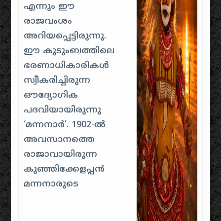
എന്നും ഈ
രാജവംശം
അറിയപ്പെട്ടിരുന്നു.
ഈ കുടുംബത്തിലെ
ഭരണാധികാരികൾ
സ്വീകരിച്ചിരുന്ന
ഔദ്യോഗിക
പദവിയായിരുന്നു
‘മന്നനാർ’. 1902-ൽ
അവസാനത്തെ
രാജാവായിരുന്ന
കുഞ്ഞിക്കേളപ്പൻ
മന്നനാരുടെ