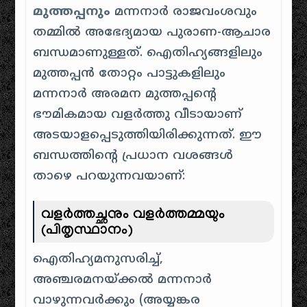
മുത്തപ്പനും
മന്നനാർ രാജവംശവും
തമ്മിൽ അഭേദ്യമായ പുരാണ-ആചാര
ബന്ധമാണുള്ളത്. ഐതിഹ്യങ്ങളിലും
മുത്തപ്പൻ തോറ്റം പാട്ടുകളിലും
മന്നനാർ അരമന മുത്തപ്പന്റെ
ഭൗമികമായ വളർത്തു വീടായാണ്
അടയാളപ്പെടുത്തിയിരിക്കുന്നത്. ഈ
ബന്ധത്തിന്റെ പ്രധാന വശങ്ങൾ
താഴെ പറയുന്നവയാണ്:
വളർത്തച്ഛനും വളർത്തമ്മയും
(പിതൃസ്ഥാനം)
ഐതിഹ്യമനുസരിച്ച്,
അഞ്ചരമനയ്ക്കൽ മന്നനാർ
വാഴുന്നവർക്കും (അയ്യങ്കര