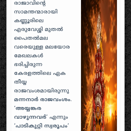
രാജാവിന്റെ
സാമന്തന്മാരായി
കണ്ണൂരിലെ
എരുവേശ്ശി മുതൽ
പൈതൽമല
വരെയുള്ള മലയോര
മേഖലകൾ
ഭരിച്ചിരുന്ന
കേരളത്തിലെ ഏക
തീയ്യ
രാജവംശമായിരുന്നു
മന്നനാർ രാജവംശം
.
‘അയ്യങ്കര
വാഴുന്നവർ’
എന്നും
‘പാടികുറ്റി സ്വരൂപം’