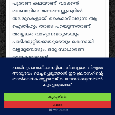
പുരാണ കഥയാണ്. വടക്കൻ
മലബാറിലെ ജനമനസ്സുകളിൽ
തലമുറകളായി കൈമാറിവരുന്ന ആ
ഐതിഹ്യം താഴെ പറയുന്നതാണ്.
അയ്യങ്കര വാഴുന്നവരുടെയും
പാടിക്കുറ്റിയമ്മയുടെയും മകനായി
വളരുമ്പോഴും, ഒരു സാധാരണ
രാജകുമാരന്റെ
ജീവിതരീതികളായിരുന്നില്ല മുത്തപ്പന്
ഉണ്ടായിരുന്നത്. കൊട്ടാരത്തിലെ
ആഡംബരങ്ങളേക്കാൾ
സാധാരണക്കാരായ
വേട്ടക്കാരുടെയും ദരിദ്രരുടെയും
കൂടെ സമയം ചിലവഴിക്കാനാണ് ആ
ബാലൻ ഇഷ്ടപ്പെട്ടത്.