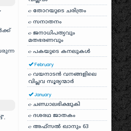
തോറയുടെ ചരിത്രം
്
സനാതനം
ക്ക്
ജനാധിപത്യവും
മതഭരണവും
രുന്ന
പകയുടെ കനലുകൾ
February
വയനാടൻ വനങ്ങളിലെ
വിപ്ലവ സൂര്യന്മാർ
January
ചണ്ഡാലഭിക്ഷുകി
ദശരഥ ജാതകം
്’
.
അഫ്സൽ ഖാനും 63