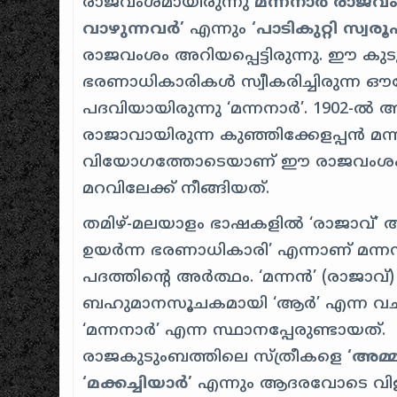
രാജവംശമായിരുന്നു
മന്നനാർ രാജവ
വാഴുന്നവർ’
എന്നും
‘പാടികുറ്റി സ്വരൂ
രാജവംശം അറിയപ്പെട്ടിരുന്നു. ഈ കു
ഭരണാധികാരികൾ സ്വീകരിച്ചിരുന്ന ഔ
പദവിയായിരുന്നു ‘മന്നനാർ’. 1902-
രാജാവായിരുന്ന കുഞ്ഞിക്കേളപ്പൻ മന
വിയോഗത്തോടെയാണ് ഈ രാജവംശം ചര
മറവിലേക്ക് നീങ്ങിയത്.
തമിഴ്-മലയാളം ഭാഷകളിൽ ‘രാജാവ്’ അല
ഉയർന്ന ഭരണാധികാരി’ എന്നാണ് മന്ന
പദത്തിന്റെ അർത്ഥം. ‘മന്നൻ’ (രാജാവ്
ബഹുമാനസൂചകമായി ‘ആർ’ എന്ന വച
‘മന്നനാർ’ എന്ന സ്ഥാനപ്പേരുണ്ടായത്.
രാജകുടുംബത്തിലെ സ്ത്രീകളെ
‘അമ്മ
‘മക്കച്ചിയാർ’
എന്നും ആദരവോടെ വിളിച്