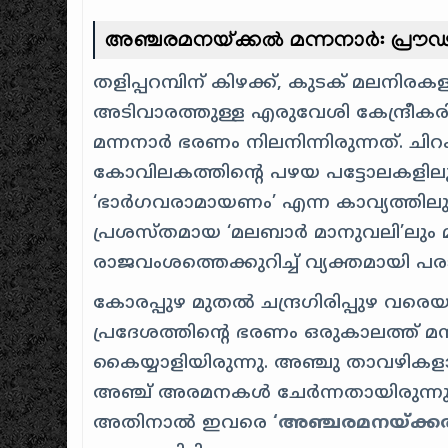
അഞ്ചരമനയ്ക്കൽ മന്നനാർ: പ്രൗഢി
തളിപ്പറമ്പിന് കിഴക്ക്, കുടക് മലനിരക
അടിവാരത്തുള്ള എരുവേശി കേന്ദ്രീകരിച
മന്നനാർ ഭരണം നിലനിന്നിരുന്നത്. ചി
കോവിലകത്തിന്റെ പഴയ പട്ടോലകളിലു
‘ഭാർഗവരാമായണം’ എന്ന കാവ്യത്തിലും
പ്രശസ്തമായ ‘മലബാർ മാനുവലി’ലും 
രാജവംശത്തെക്കുറിച്ച് വ്യക്തമായി പരാ
കോരപ്പുഴ മുതൽ ചന്ദ്രഗിരിപ്പുഴ വര
പ്രദേശത്തിന്റെ ഭരണം ഒരുകാലത്ത് മ
കൈയ്യാളിയിരുന്നു. അഞ്ചു താവഴികള
അഞ്ച് അരമനകൾ ചേർന്നതായിരുന്ന
അതിനാൽ ഇവരെ
‘അഞ്ചരമനയ്ക്കൽ