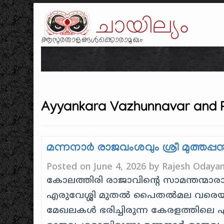
ചായില്യം
ആസുരതാളങ്ങൾക്കൊരാമുഖം
Ayyankara Vazhunnavar and 
മന്നനാർ രാജവംശവും ശ്രീ മുത്തപ്പന
Posted on
June 4, 2026
by
Rajesh Odayan
കോലത്തിരി രാജാവിന്റെ സാമന്തന്മാര
എരുവേശ്ശി മുതൽ പൈതൽമല വരെയ
മേഖലകൾ ഭരിച്ചിരുന്ന കേരളത്തിലെ 