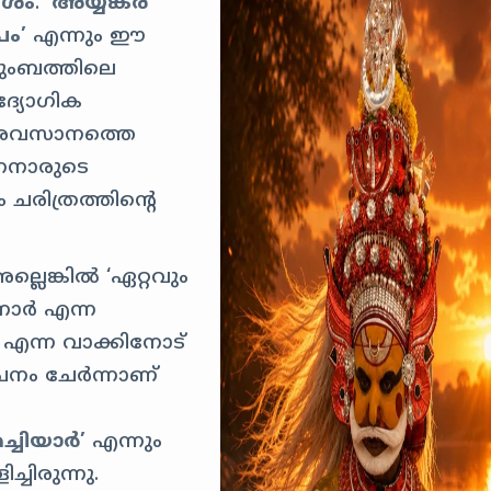
ംശം
.
‘അയ്യങ്കര
പം’
എന്നും ഈ
ടുംബത്തിലെ
ദ്യോഗിക
ൽ അവസാനത്തെ
്നനാരുടെ
ിത്രത്തിന്റെ
്ലെങ്കിൽ ‘ഏറ്റവും
നാർ എന്ന
) എന്ന വാക്കിനോട്
നം ചേർന്നാണ്
ച്ചിയാർ’
എന്നും
ചിരുന്നു.