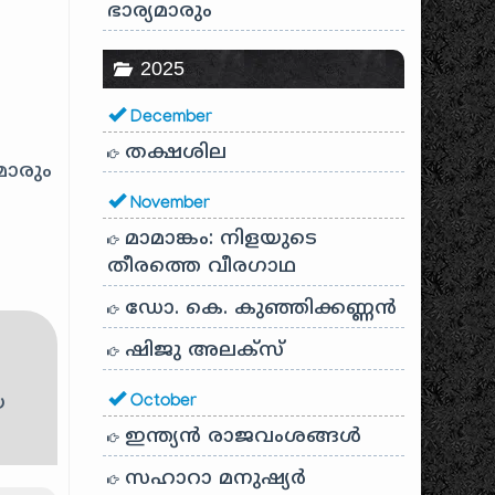
ഭാര്യമാരും
2025
December
തക്ഷശില
്മാരും
November
മാമാങ്കം: നിളയുടെ
തീരത്തെ വീരഗാഥ
ഡോ. കെ. കുഞ്ഞിക്കണ്ണൻ
ഷിജു അലക്സ്
യ
October
ഇന്ത്യൻ രാജവംശങ്ങൾ
സഹാറാ മനുഷ്യർ