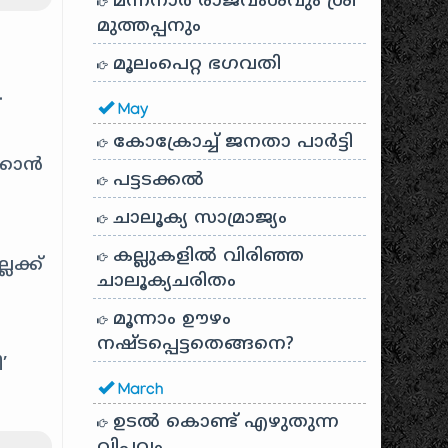
മന്നനാർ രാജവംശവും ശ്രീ
മുത്തപ്പനും
മൂലംപെറ്റ ഭഗവതി
.
May
കോക്രോച്ച് ജനതാ പാർട്ടി
്കാൻ
പട്ടടക്കൽ
ചാലൂക്യ സാമ്രാജ്യം
കല്ലുകളിൽ വിരിഞ്ഞ
ലക്ക്
ചാലൂക്യചരിതം
മൂന്നാം ഊഴം
നഷ്ടപ്പെട്ടതെങ്ങനെ?
’
March
ഉടൽ കൊണ്ട് എഴുതുന്ന
വിപ്ലവം