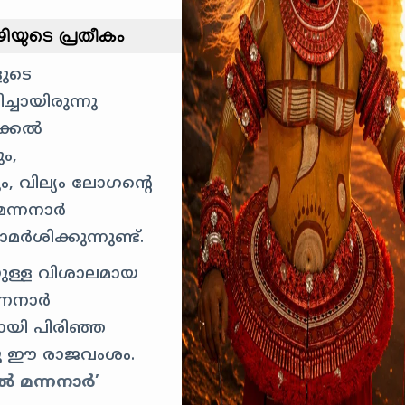
യുടെ പ്രതീകം
ളുടെ
്ചായിരുന്നു
റക്കൽ
ം,
, വില്യം ലോഗന്റെ
മന്നനാർ
മർശിക്കുന്നുണ്ട്.
െയുള്ള വിശാലമായ
ന്നനാർ
ായി പിരിഞ്ഞ
ു ഈ രാജവംശം.
 മന്നനാർ’