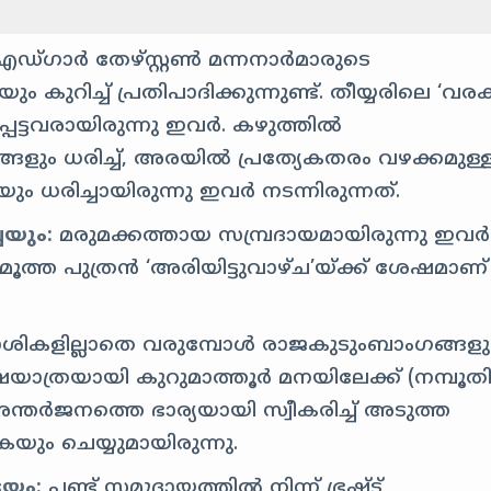
്ഗാർ തേഴ്സ്റ്റൺ മന്നനാർമാരുടെ
ിച്ച് പ്രതിപാദിക്കുന്നുണ്ട്. തീയ്യരിലെ ‘വരക
്പെട്ടവരായിരുന്നു ഇവർ. കഴുത്തിൽ
്ങളും ധരിച്ച്, അരയിൽ പ്രത്യേകതരം വഴക്കമുള്
യും ധരിച്ചായിരുന്നു ഇവർ നടന്നിരുന്നത്.
ചയും:
മരുമക്കത്തായ സമ്പ്രദായമായിരുന്നു ഇവർ
മൂത്ത പുത്രൻ ‘അരിയിട്ടുവാഴ്ച’യ്ക്ക് ശേഷമാണ്
കളില്ലാതെ വരുമ്പോൾ രാജകുടുംബാംഗങ്ങളു
ാത്രയായി കുറുമാത്തൂർ മനയിലേക്ക് (നമ്പൂതി
തർജനത്തെ ഭാര്യയായി സ്വീകരിച്ച് അടുത്ത
ം ചെയ്യുമായിരുന്നു.
ഭയം:
പണ്ട് സമുദായത്തിൽ നിന്ന് ഭ്രഷ്ട്