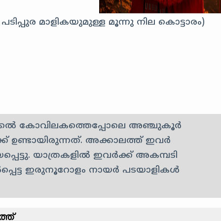
ടിപ്പുര മാളികയുമുള്ള മൂന്നു നില കൊട്ടാരം)
്കൽ കോവിലകത്തെപ്പോലെ അഞ്ചുകൂർ
്ക് ഉണ്ടായിരുന്നത്. അക്കാലത്ത് ഇവർ
പെട്ടു. യാത്രകളിൽ ഇവർക്ക് അകമ്പടി
ിൽപ്പെട്ട ഇരുനൂറോളം നായർ പടയാളികൾ
്ത്