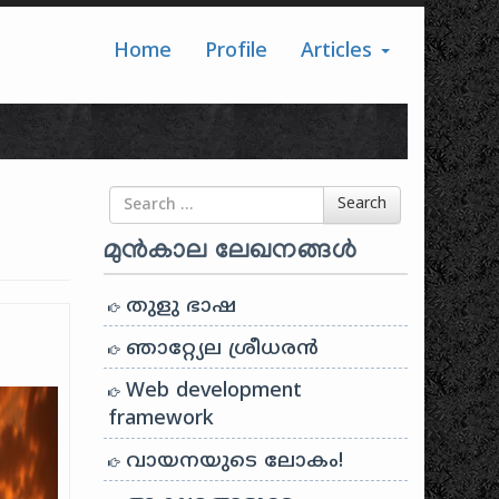
Home
Profile
Articles
Search for
Search
മുൻകാല ലേഖനങ്ങൾ
തുളു ഭാഷ
ഞാറ്റ്യേല ശ്രീധരൻ
Web development
framework
വായനയുടെ ലോകം!