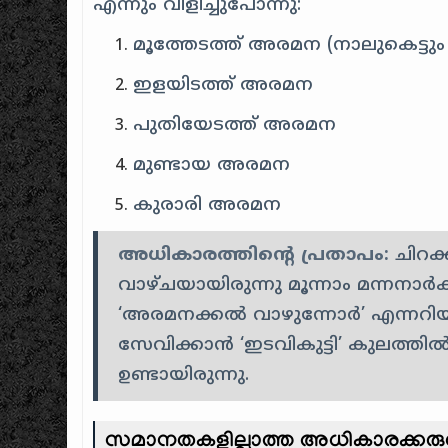
എന്നും വിളിച്ചുപോന്നു:
മൂത്തേടത്ത് അരമന (നാലുകെട്ടും പ
ഇളയിടത്ത് അരമന
പുതിയേടത്ത് അരമന
മുണ്ടായ അരമന
കുരാരി അരമന
അധികാരത്തിന്റെ പ്രതാപം:
ചിറക
വാഴ്ചയായിരുന്നു മൂന്നാം മന്നനാർക
‘അരമനക്കൽ വാഴുന്നോർ’ എന്നറിയപ്
സേവിക്കാൻ ‘ഇടവികുട്ടി’ കുലത്ത
ഉണ്ടായിരുന്നു.
സമാനതകളില്ലാത്ത അധികാരക്കരുത