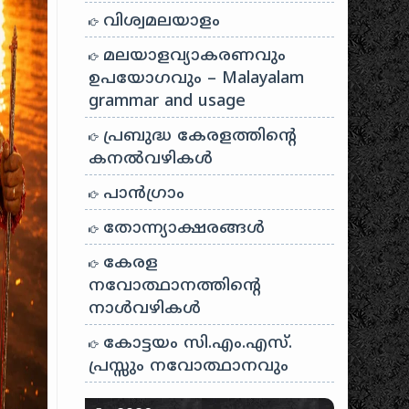
വിശ്വമലയാളം
മലയാളവ്യാകരണവും
ഉപയോഗവും – Malayalam
grammar and usage
പ്രബുദ്ധ കേരളത്തിന്റെ
കനൽവഴികൾ
പാന്‍ഗ്രാം
തോന്ന്യാക്ഷരങ്ങള്‍
കേരള
നവോത്ഥാനത്തിന്റെ
നാൾവഴികൾ
കോട്ടയം സി.എം.എസ്.
പ്രസ്സും നവോത്ഥാനവും