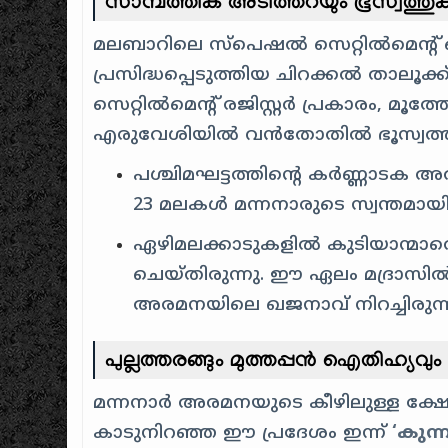
സാമ്പത്തിക അടിത്തറയും ഭൂസ്വത്തുക്
മലബാറിലെ സ്പെഷൽ സെറ്റിൽമെന്റ് ഓഫ
പ്രസിദ്ധപ്പെടുത്തിയ ചിറക്കൽ താലൂക്
സെറ്റിൽമെന്റ് രജിസ്റ്റർ പ്രകാരം, മൂ
എരുവേശിയിൽ വൻതോതിൽ ഭൂസ്വത്തുക
പശ്ചിമഘട്ടത്തിന്റെ കർണ്ണാടക അത
23 മലകൾ മന്നനാരുടെ സ്വന്തമായിര
ഏഴിമലക്കാടുകളിൽ കുടിയാന്മ
ചെയ്തിരുന്നു. ഈ ഏലം മദ്രാസിൽ 
അരമനയിലെ ഖജനാവ് നിറച്ചിരുന്ന
പുല്ലത്തരങ്ങും മുത്തപ്പൻ ഐതിഹ്യവും
മന്നനാർ അരമനയുടെ കീഴിലുള്ള ക്ഷേത്
കാടുനിറഞ്ഞ ഈ പ്രദേശം ഇന്ന്
‘കുന്