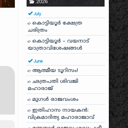
2026
July
കൊട്ടിയൂർ ക്ഷേത്ര
ചരിത്രം
കൊട്ടിയൂർ – വയനാട്
യാത്രാവിശേഷങ്ങൾ
June
ആത്മീയ ടൂറിസം!
ഛത്രപതി ശിവജി
മഹാരാജ്
മുഗൾ രാജവംശം
ഇതിഹാസ നായകൻ:
വിക്രമാദിത്യ മഹാരാജാവ്