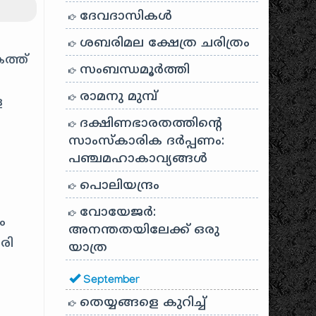
ദേവദാസികൾ
ശബരിമല ക്ഷേത്ര ചരിത്രം
ത്ത്
സംബന്ധമൂർത്തി
രാമനു മുമ്പ്
ള
ദക്ഷിണഭാരതത്തിൻ്റെ
സാംസ്കാരിക ദർപ്പണം:
പഞ്ചമഹാകാവ്യങ്ങൾ
പൊലിയന്ദ്രം
വോയേജർ:
ം
അനന്തതയിലേക്ക് ഒരു
രി
യാത്ര
September
തെയ്യങ്ങളെ കുറിച്ച്