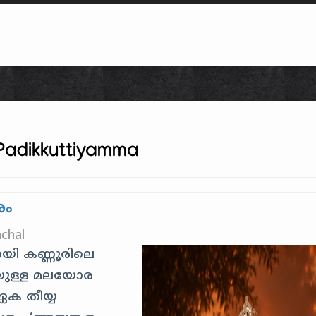
Skip to content
Padikkuttiyamma
ും
chal
ായി കണ്ണൂരിലെ
ുള്ള മലയോര
ഏക തീയ്യ