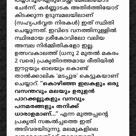
പയ്യാവൂർ-ഏരുവേശ്ശി മേഖലയോട്
ചേർന്ന്, കർണ്ണാടക അതിർത്തിയോട്
കിടക്കുന്ന ഉടുമ്പമലയിലാണ്
(സഹ്യപർവ്വത നിരകൾ) ഇത് സ്ഥിതി
ചെയ്യുന്നത്. ഇവിടെ വനത്തിനുള്ളിൽ
സ്ഥിരമായ ശ്രീകോവിലോ വലിയ
അമ്പല നിർമ്മിതികളോ ഇല്ല.
ഉത്സവകാലത്ത് (ധനു 2 മുതൽ മകരം
2 വരെ) പ്രകൃതിദത്തമായ രീതിയിൽ
ഈറ്റയും ഓലയും കൊണ്ട്
താൽക്കാലിക ‘മടപ്പുര’ കെട്ടുകയാണ്
ചെയ്യാറ്.
“കൊഴിഞ്ഞ ഇലകളും ഒരു
വസന്തവും മലയും ഉരുളൻ
പാറക്കല്ലുകളും വനവും
പനമരങ്ങളും തനിക്ക്
ധാരാളമാണ്…”
എന്ന മുത്തപ്പന്റെ
പ്രകൃതി സങ്കൽപ്പത്തെ ഇത്
അടിവരയിടുന്നു. മലമുകളിലെ