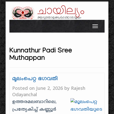
ചായില്യം
ആസുരതാളങ്ങൾക്കൊരാമുഖം
Skip to content
Toggle n
Kunnathur Padi Sree
Muthappan
മൂലംപെറ്റ ഭഗവതി
Posted on
June 2, 2026
by
Rajesh
Odayanchal
ഉത്തരമലബാറിലെ,
പ്രത്യേകിച്ച് കണ്ണൂർ