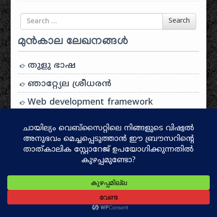
Search for
Search
മുൻകാല ലേഖനങ്ങൾ
തുളു ഭാഷ
ഞാറ്റ്യേല ശ്രീധരൻ
Web development framework
വായനയുടെ ലോകം!
അക്ഷരങ്ങളുടെ കൂട്ടുകാരൻ!
കാരം വെടിഞ്ഞ രേഫം
ലോക തപാൽ ദിനം
മലയാളത്തിലെ ടങ് ട്വിസ്റ്റേർസ്
പൊതുവിജ്ഞാനം പരീക്ഷ