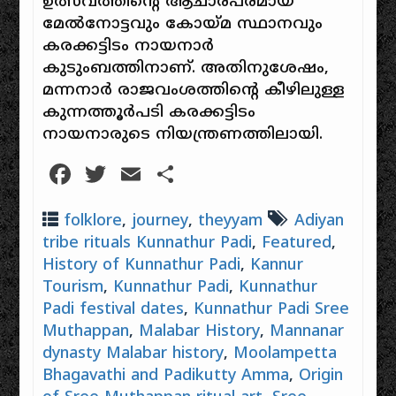
ഉത്സവത്തിന്റെ ആചാരപരമായ
മേൽനോട്ടവും കോയ്മ സ്ഥാനവും
കരക്കട്ടിടം നായനാർ
കുടുംബത്തിനാണ്. അതിനുശേഷം,
മന്നനാർ രാജവംശത്തിന്റെ കീഴിലുള്ള
കുന്നത്തൂർപടി കരക്കട്ടിടം
നായനാരുടെ നിയന്ത്രണത്തിലായി.
Facebook
Twitter
Email
Share
folklore
,
journey
,
theyyam
Adiyan
tribe rituals Kunnathur Padi
,
Featured
,
History of Kunnathur Padi
,
Kannur
Tourism
,
Kunnathur Padi
,
Kunnathur
Padi festival dates
,
Kunnathur Padi Sree
Muthappan
,
Malabar History
,
Mannanar
dynasty Malabar history
,
Moolampetta
Bhagavathi and Padikutty Amma
,
Origin