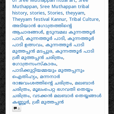
of Sree Muthappan ritual art
,
Sree
Muthappan
,
Sree Muthappan tribal
history
,
stories
,
Stories
,
theyyam
,
Theyyam festival Kannur
,
Tribal Culture
,
അടിയാൻ ഗോത്രത്തിന്റെ
ആചാരങ്ങൾ
,
ഉടുമ്പമല കുന്നത്തൂർ
പാടി
,
കുന്നത്തൂർ പാടി
,
കുന്നത്തൂർ
പാടി ഉത്സവം
,
കുന്നത്തൂർ പാടി
മുത്തപ്പൻ മടപ്പുര
,
കുന്നത്തൂർ പാടി
ശ്രീ മുത്തപ്പൻ ചരിത്രം
,
ഗോത്രസംസ്കാരം
,
പാടിക്കുറ്റിയമ്മയും മുത്തപ്പനും
ഐതിഹ്യം
,
മന്നനാർ
രാജവംശത്തിന്റെ ചരിത്രം
,
മലബാർ
ചരിത്രം
,
മൂലംപെറ്റ ഭഗവതി തെയ്യം
ചരിത്രം
,
വടക്കൻ മലബാർ തെയ്യങ്ങൾ
കണ്ണൂർ
,
ശ്രീ മുത്തപ്പൻ
0