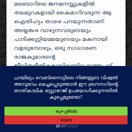
മലബാറിലെ ജനമനസ്സുകളിൽ
തലമുറകളായി കൈമാറിവരുന്ന ആ
ഐതിഹ്യം താഴെ പറയുന്നതാണ്.
അയ്യങ്കര വാഴുന്നവരുടെയും
പാടിക്കുറ്റിയമ്മയുടെയും മകനായി
വളരുമ്പോഴും, ഒരു സാധാരണ
രാജകുമാരന്റെ
ജീവിതരീതികളായിരുന്നില്ല മുത്തപ്പന്
ഉണ്ടായിരുന്നത്. കൊട്ടാരത്തിലെ
ആഡംബരങ്ങളേക്കാൾ
സാധാരണക്കാരായ
വേട്ടക്കാരുടെയും ദരിദ്രരുടെയും
കൂടെ സമയം ചിലവഴിക്കാനാണ് ആ
ബാലൻ ഇഷ്ടപ്പെട്ടത്.
വേട്ടയാടലും മാംസാഹാരവും: