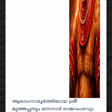
ആരാധനാമൂർത്തിയായ
ശ്രീ
മുത്തപ്പനും
മന്നനാർ രാജവംശവും