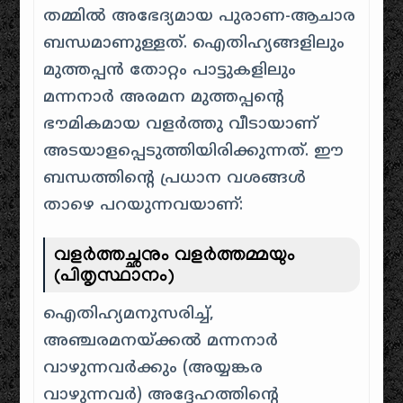
തമ്മിൽ അഭേദ്യമായ പുരാണ-ആചാര
ബന്ധമാണുള്ളത്. ഐതിഹ്യങ്ങളിലും
മുത്തപ്പൻ തോറ്റം പാട്ടുകളിലും
മന്നനാർ അരമന മുത്തപ്പന്റെ
ഭൗമികമായ വളർത്തു വീടായാണ്
അടയാളപ്പെടുത്തിയിരിക്കുന്നത്. ഈ
ബന്ധത്തിന്റെ പ്രധാന വശങ്ങൾ
താഴെ പറയുന്നവയാണ്:
വളർത്തച്ഛനും വളർത്തമ്മയും
(പിതൃസ്ഥാനം)
ഐതിഹ്യമനുസരിച്ച്,
അഞ്ചരമനയ്ക്കൽ മന്നനാർ
വാഴുന്നവർക്കും (അയ്യങ്കര
വാഴുന്നവർ) അദ്ദേഹത്തിന്റെ