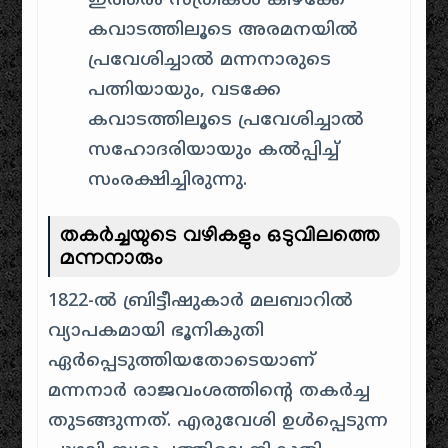
ഇത്തരം സ്ത്രീകൾ കിഴക്കേ
കവാടത്തിലൂടെ അരമനയിൽ
പ്രവേശിച്ചാൽ മന്നനാരുടെ
പത്നിയായും, വടക്കേ
കവാടത്തിലൂടെ പ്രവേശിച്ചാൽ
സഹോദരിയായും കൽപ്പിച്ച്
സംരക്ഷിച്ചിരുന്നു.
തകർച്ചയുടെ വഴികളും ഒടുവിലത്തെ
മന്നനാരും
1822-ൽ ബ്രിട്ടീഷുകാർ മലബാറിൽ
വ്യാപകമായി ഭൂനികുതി
ഏർപ്പെടുത്തിയതോടെയാണ്
മന്നനാർ രാജവംശത്തിന്റെ തകർച്ച
തുടങ്ങുന്നത്. എരുവേശി ഉൾപ്പെടുന്ന