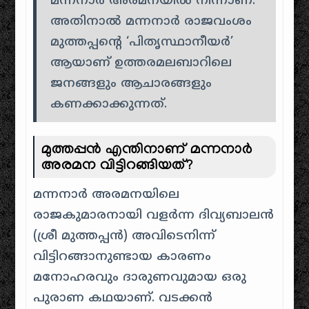
മന്നനാർ അരമനയിൽ നിന്നാണ്.
അതിനാൽ മന്നനാർ രാജവംശം
മുത്തപ്പന്റെ ‘പിതൃസ്ഥാനീയർ’
ആയാണ് ഉത്തരമലബാറിലെ
ജനങ്ങളും ആചാരങ്ങളും
കണക്കാക്കുന്നത്.
മുത്തപ്പൻ എന്തിനാണ് മന്നനാർ
അരമന വിട്ടിറങ്ങിയത്?
മന്നനാർ അരമനയിലെ
രാജകുമാരനായി വളർന്ന ദിവ്യബാലൻ
(ശ്രീ മുത്തപ്പൻ) അവിടെനിന്ന്
വിട്ടിറങ്ങാനുണ്ടായ കാരണം
മനോഹരവും ദാരുണവുമായ ഒരു
പുരാണ കഥയാണ്. വടക്കൻ