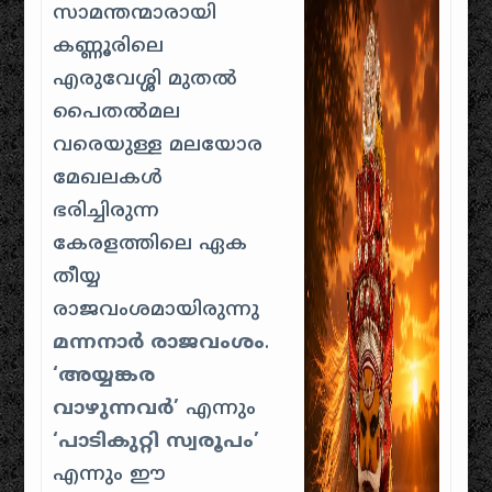
സാമന്തന്മാരായി
കണ്ണൂരിലെ
എരുവേശ്ശി മുതൽ
പൈതൽമല
വരെയുള്ള മലയോര
മേഖലകൾ
ഭരിച്ചിരുന്ന
കേരളത്തിലെ ഏക
തീയ്യ
രാജവംശമായിരുന്നു
മന്നനാർ രാജവംശം
.
‘അയ്യങ്കര
വാഴുന്നവർ’
എന്നും
‘പാടികുറ്റി സ്വരൂപം’
എന്നും ഈ