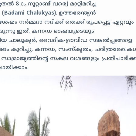
 8-ാം നൂറ്റാണ്ട് വരെ) മാറ്റിമറിച്ച
(Badami Chalukyas)
. ഉത്തരേന്ത്യൻ
ശേഷം നർമ്മദാ നദിക്ക് തെക്ക് രൂപപ്പെട്ട ഏറ്റവും
രുന്നു ഇത്. കന്നഡ ഭാഷയുടെയും
യ ചാലൂക്യർ, വൈദിക-ദ്രാവിഡ സങ്കൽപ്പങ്ങളെ
തുടക്കം കുറിച്ചു. കന്നഡ, സംസ്കൃതം, ചരിത്രരേഖക
ാമ്രാജ്യത്തിന്റെ സകല വശങ്ങളും പ്രതിപാദിക്ക
ായിക്കാം.