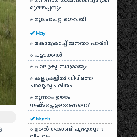
മന്നനാർ രാജവംശവും ശ്രീ
മുത്തപ്പനും
മൂലംപെറ്റ ഭഗവതി
May
കോക്രോച്ച് ജനതാ പാർട്ടി
പട്ടടക്കൽ
ചാലൂക്യ സാമ്രാജ്യം
കല്ലുകളിൽ വിരിഞ്ഞ
ചാലൂക്യചരിതം
മൂന്നാം ഊഴം
നഷ്ടപ്പെട്ടതെങ്ങനെ?
March
ഉടൽ കൊണ്ട് എഴുതുന്ന
ൽ
വിപ്ലവം