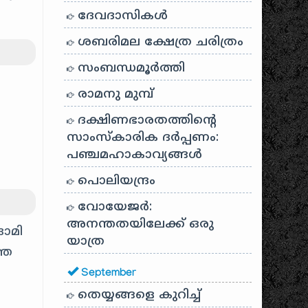
ദേവദാസികൾ
ശബരിമല ക്ഷേത്ര ചരിത്രം
സംബന്ധമൂർത്തി
രാമനു മുമ്പ്
ദക്ഷിണഭാരതത്തിൻ്റെ
സാംസ്കാരിക ദർപ്പണം:
പഞ്ചമഹാകാവ്യങ്ങൾ
പൊലിയന്ദ്രം
വോയേജർ:
അനന്തതയിലേക്ക് ഒരു
ദാമി
യാത്ര
തെ
September
തെയ്യങ്ങളെ കുറിച്ച്