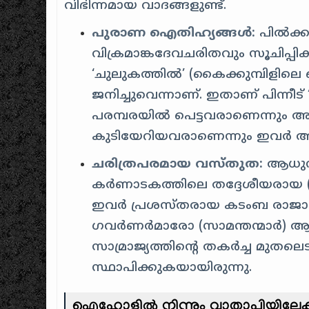
വിഭിന്നമായ വാദങ്ങളുണ്ട്.
പുരാണ ഐതിഹ്യങ്ങൾ:
പിൽക്ക
വിക്രമാങ്കദേവചരിതവും
സൂചിപ്പിക
‘ചുലുകത്തിൽ’ (കൈക്കുമ്പിളിലെ 
ജനിച്ചുവെന്നാണ്. ഇതാണ് പിന്നീട
പരമ്പരയിൽ പെട്ടവരാണെന്നും അയ
കുടിയേറിയവരാണെന്നും ഇവർ അവക
ചരിത്രപരമായ വസ്‌തുത:
ആധുനി
കർണാടകത്തിലെ തദ്ദേശീയരായ (I
ഇവർ പ്രശസ്തരായ കടംബ രാജാ
ഗവർണർമാരോ (സാമന്തന്മാർ) ആയ
സാമ്രാജ്യത്തിന്റെ തകർച്ച മുതലെ
സ്ഥാപിക്കുകയായിരുന്നു.
ഐഹോളിൽ നിന്നും വാതാപിയിലേക്