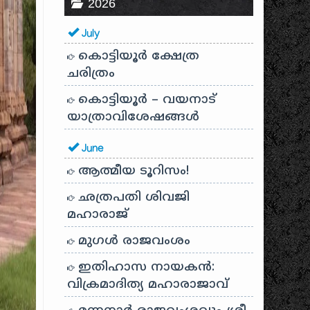
2026
July
കൊട്ടിയൂർ ക്ഷേത്ര
ചരിത്രം
കൊട്ടിയൂർ – വയനാട്
യാത്രാവിശേഷങ്ങൾ
June
ആത്മീയ ടൂറിസം!
ഛത്രപതി ശിവജി
മഹാരാജ്
മുഗൾ രാജവംശം
ഇതിഹാസ നായകൻ:
വിക്രമാദിത്യ മഹാരാജാവ്