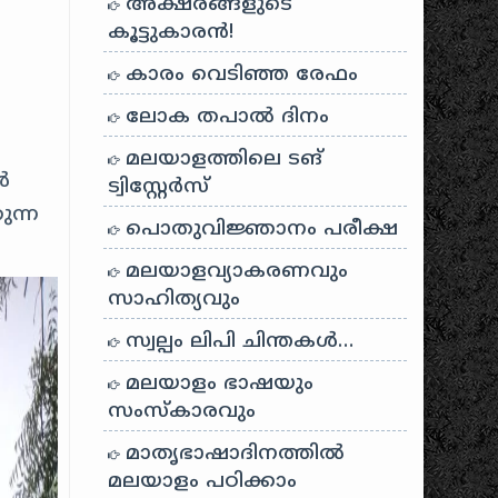
അക്ഷരങ്ങളുടെ
കൂട്ടുകാരൻ!
കാരം വെടിഞ്ഞ രേഫം
ലോക തപാൽ ദിനം
മലയാളത്തിലെ ടങ്
ൾ
ട്വിസ്റ്റേർസ്
ുന്ന
പൊതുവിജ്ഞാനം പരീക്ഷ
മലയാളവ്യാകരണവും
സാഹിത്യവും
സ്വല്പം ലിപി ചിന്തകൾ…
മലയാളം ഭാഷയും
സംസ്കാരവും
മാതൃഭാഷാദിനത്തിൽ
മലയാളം പഠിക്കാം