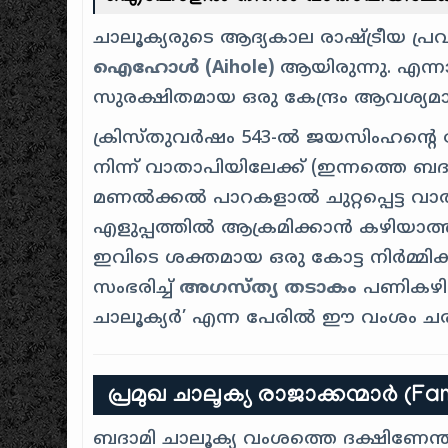
ചാലൂക്യരുടെ ആദ്യകാല രാഷ്ട്രീയ പ്രവ
ഐഹോൾ (Aihole)
ആയിരുന്നു. എന്ന
സുരക്ഷിതമായ ഒരു കേന്ദ്രം ആവശ്യമാ
ക്രിസ്തുവർഷം 543-ൽ ജയസിംഹന്റെ പ
നിന്ന് വാതാപിയിലേക്ക് (ഇന്നത്തെ ബദ
മണൽക്കൽ പാറകളാൽ ചുറ്റപ്പെട്ട വാ
എളുപ്പത്തിൽ ആക്രമിക്കാൻ കഴിയാത്
ഇവിടെ ശക്തമായ ഒരു കോട്ട നിർമ്മിക
സംഭരിച്ച്
അഗസ്ത്യ തടാകം
പണികഴിപ
ചാലൂക്യർ’ എന്ന പേരിൽ ഈ വംശം ചരിത്
പ്രമുഖ ചാലൂക്യ രാജാക്കന്മാർ (F
ബദാമി ചാലൂക്യ വംശത്തെ ദക്ഷിണേന്ത്