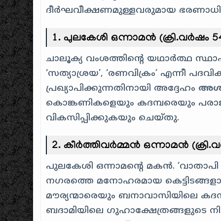
ദീർഘവീക്ഷണമുള്ളവരുമായ ഭരണാധി
1. പുലകേശി ഒന്നാമൻ (ക്രി.വർഷം 5
ചാലൂക്യ വംശത്തിന്റെ യഥാർത്ഥ സ്
‘സത്യാശ്രയ’, ‘രണവിക്രം’ എന്നീ പദവി
പ്രഖ്യാപിക്കുന്നതിനായി അദ്ദേഹം
അശ്
കൊങ്കണികളെയും കദമ്പരെയും പരാജയപ
വികസിപ്പിക്കുകയും ചെയ്തു.
2. കീർത്തിവർമ്മൻ ഒന്നാമൻ (ക്രി.
പുലകേശി ഒന്നാമന്റെ മകൻ. ‘വാതാപി ന
നഗരത്തെ മനോഹരമായ കെട്ടിടങ്ങളാൽ
മൗര്യന്മാരെയും ബനാവാസിയിലെ കദമ്പ
ബദാമിയിലെ ഗുഹാക്ഷേത്രങ്ങളുടെ നിർമ