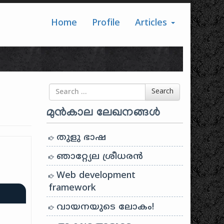
Home
Profile
Articles
Search for
Search
മുൻകാല ലേഖനങ്ങൾ
തുളു ഭാഷ
ഞാറ്റ്യേല ശ്രീധരൻ
Web development
framework
വായനയുടെ ലോകം!