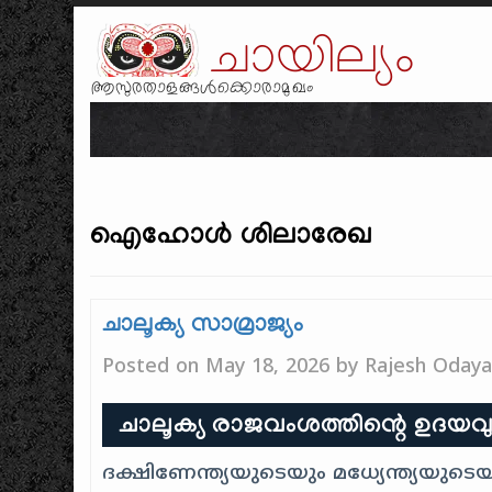
ചായില്യം
ആസുരതാളങ്ങൾക്കൊരാമുഖം
ഐഹോൾ ശിലാരേഖ
ചാലൂക്യ സാമ്രാജ്യം
Posted on
May 18, 2026
by
Rajesh Odaya
ചാലൂക്യ രാജവംശത്തിന്റെ ഉദയവും 
ദക്ഷിണേന്ത്യയുടെയും മധ്യേന്ത്യയുടെ