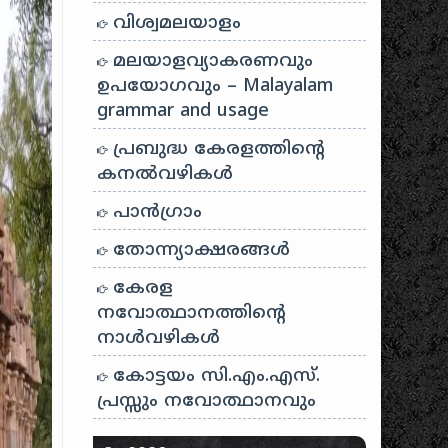
വിശ്വമലയാളം
മലയാളവ്യാകരണവും
ഉപയോഗവും – Malayalam
grammar and usage
പ്രബുദ്ധ കേരളത്തിന്റെ
കനൽവഴികൾ
പാന്‍ഗ്രാം
തോന്ന്യാക്ഷരങ്ങള്‍
കേരള
നവോത്ഥാനത്തിന്റെ
നാൾവഴികൾ
കോട്ടയം സി.എം.എസ്.
പ്രസ്സും നവോത്ഥാനവും