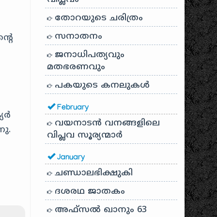
തോറയുടെ ചരിത്രം
സനാതനം
്റെ
ജനാധിപത്യവും
മതഭരണവും
പകയുടെ കനലുകൾ
February
യർ
വയനാടൻ വനങ്ങളിലെ
ു.
വിപ്ലവ സൂര്യന്മാർ
January
ചണ്ഡാലഭിക്ഷുകി
ദശരഥ ജാതകം
അഫ്സൽ ഖാനും 63