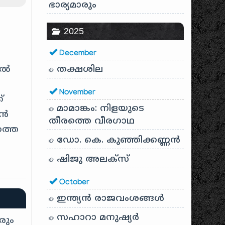
ഭാര്യമാരും
2025
December
ൽ
തക്ഷശില
November
്
മാമാങ്കം: നിളയുടെ
മൻ
തീരത്തെ വീരഗാഥ
ത്തെ
ഡോ. കെ. കുഞ്ഞിക്കണ്ണൻ
ഷിജു അലക്സ്
October
ഇന്ത്യൻ രാജവംശങ്ങൾ
സഹാറാ മനുഷ്യർ
രും