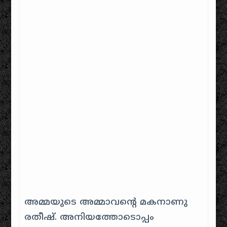
അമ്മയുടെ അമ്മാവന്റെ മകനാണു
രതീഷ്. അനിയത്തോടൊപ്പം