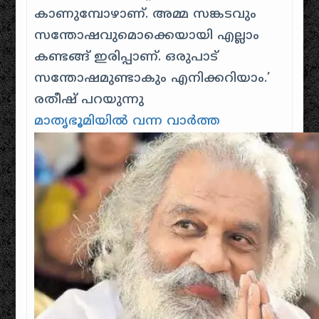
കാണുമ്പോഴാണ്. അമ്മ സങ്കടവും
സന്തോഷവുമൊക്കെയായി എല്ലാം
കണ്ടങ്ങ് ഇരിപ്പാണ്. ഒരുപാട്
സന്തോഷമുണ്ടാകും എനിക്കറിയാം.’
രതീഷ് പറയുന്നു
മാതൃഭൂമിയിൽ വന്ന വാർത്ത