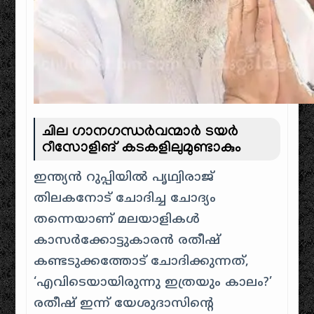
ചില ഗാനഗന്ധർവന്മാർ ടയർ
റീസോളിങ് കടകളിലുമുണ്ടാകും
ഇന്ത്യൻ റുപ്പിയിൽ പൃഥ്വിരാജ്
തിലകനോട് ചോദിച്ച ചോദ്യം
തന്നെയാണ് മലയാളികൾ
കാസർക്കോട്ടുകാരൻ രതീഷ്
കണ്ടടുക്കത്തോട് ചോദിക്കുന്നത്,
‘എവിടെയായിരുന്നു ഇത്രയും കാലം?’
രതീഷ് ഇന്ന് യേശുദാസിന്റെ