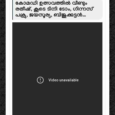
കോമഡി ഉത്സവത്തിൽ വീണ്ടും
രതീഷ്, കൂടെ ടിനി ടോം, ഗിന്നസ്
പക്രു, ജയസൂര്യ, ബിജുക്കുട്ടൻ…