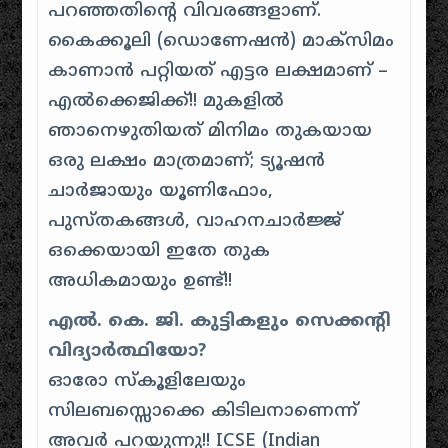
പറഞ്ഞതിന്റെ വിവരങ്ങളാണ്.
കൈക്കൂലി (ഡൊണേഷൻ) മാക്സിമം
കാണാൻ പറ്റിയത് എട്ടര ലക്ഷമാണ് –
എൽക്കെജിക്ക്!! മുകളിൽ
ഞാനെഴുതിയത് മിനിമം തുകയായ
ഒരു ലക്ഷം മാത്രമാണ്; ട്യൂഷൻ
ചാർജായും യൂണിഫോം,
പുസ്തകങ്ങൾ, വാഹനചാർജ്ജ്
ഒക്കെയായി ഇതേ തുക
അധികമായും ഉണ്ട്!!
എൽ. കെ. ജി. കുട്ടികളും സെക്കന്റി
വിദ്യാർത്ഥിയോ?
ഓരോ സ്കൂളിലേയും
സിലബസ്സൊക്കെ കിടിലനാണെന്ന്
അവർ പറയുന്നു!! ICSE (Indian