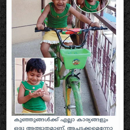
കുഞ്ഞുങ്ങൾക്ക് എല്ലാ കാര്യങ്ങളും
ഒരു അത്ഭുതമാണ്. അച്ചടക്കമെന്നോ