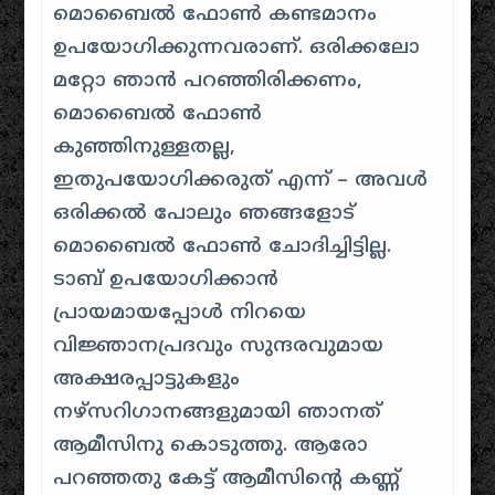
മൊബൈൽ ഫോൺ കണ്ടമാനം
ഉപയോഗിക്കുന്നവരാണ്. ഒരിക്കലോ
മറ്റോ ഞാൻ പറഞ്ഞിരിക്കണം,
മൊബൈൽ ഫോൺ
കുഞ്ഞിനുള്ളതല്ല,
ഇതുപയോഗിക്കരുത് എന്ന് – അവൾ
ഒരിക്കൽ പോലും ഞങ്ങളോട്
മൊബൈൽ ഫോൺ ചോദിച്ചിട്ടില്ല.
ടാബ് ഉപയോഗിക്കാൻ
പ്രായമായപ്പോൾ നിറയെ
വിജ്ഞാനപ്രദവും സുന്ദരവുമായ
അക്ഷരപ്പാട്ടുകളും
നഴ്സറിഗാനങ്ങളുമായി ഞാനത്
ആമീസിനു കൊടുത്തു. ആരോ
പറഞ്ഞതു കേട്ട് ആമീസിന്റെ കണ്ണ്