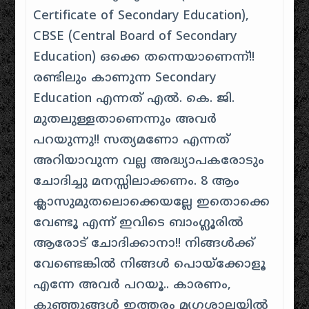
Certificate of Secondary Education),
CBSE (Central Board of Secondary
Education) ഒക്കെ തന്നെയാണെന്ന്!!
രണ്ടിലും കാണുന്ന
Secondary
Education
എന്നത് എൽ. കെ. ജി.
മുതലുള്ളതാണെന്നും അവർ
പറയുന്നു!! സത്യമണോ എന്നത്
അറിയാവുന്ന വല്ല അദ്ധ്യാപകരോടും
ചോദിച്ചു മനസ്സിലാക്കണം. 8 ആം
ക്ലാസുമുതലൊക്കെയല്ലേ ഇതൊക്കെ
വേണ്ടൂ എന്ന് ഇവിടെ ബാംഗ്ലൂരിൽ
ആരോട് ചോദിക്കാനാ!! നിങ്ങൾക്ക്
വേണ്ടെങ്കിൽ നിങ്ങൾ പൊയ്ക്കോളൂ
എന്നേ അവർ പറയൂ.. കാരണം,
കുഞ്ഞുങ്ങൾ ഇത്തരം മൃഗശാലയിൽ