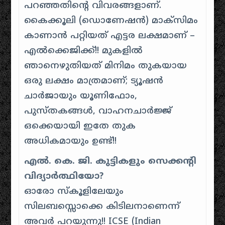
പറഞ്ഞതിന്റെ വിവരങ്ങളാണ്.
കൈക്കൂലി (ഡൊണേഷൻ) മാക്സിമം
കാണാൻ പറ്റിയത് എട്ടര ലക്ഷമാണ് –
എൽക്കെജിക്ക്!! മുകളിൽ
ഞാനെഴുതിയത് മിനിമം തുകയായ
ഒരു ലക്ഷം മാത്രമാണ്; ട്യൂഷൻ
ചാർജായും യൂണിഫോം,
പുസ്തകങ്ങൾ, വാഹനചാർജ്ജ്
ഒക്കെയായി ഇതേ തുക
അധികമായും ഉണ്ട്!!
എൽ. കെ. ജി. കുട്ടികളും സെക്കന്റി
വിദ്യാർത്ഥിയോ?
ഓരോ സ്കൂളിലേയും
സിലബസ്സൊക്കെ കിടിലനാണെന്ന്
അവർ പറയുന്നു!! ICSE (Indian