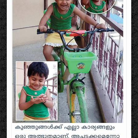
കുഞ്ഞുങ്ങൾക്ക് എല്ലാ കാര്യങ്ങളും
ഒരു അത്ഭുതമാണ്. അച്ചടക്കമെന്നോ