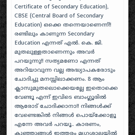
Certificate of Secondary Education),
CBSE (Central Board of Secondary
Education) ഒക്കെ തന്നെയാണെന്ന്!!
രണ്ടിലും കാണുന്ന
Secondary
Education
എന്നത് എൽ. കെ. ജി.
മുതലുള്ളതാണെന്നും അവർ
പറയുന്നു!! സത്യമണോ എന്നത്
അറിയാവുന്ന വല്ല അദ്ധ്യാപകരോടും
ചോദിച്ചു മനസ്സിലാക്കണം. 8 ആം
ക്ലാസുമുതലൊക്കെയല്ലേ ഇതൊക്കെ
വേണ്ടൂ എന്ന് ഇവിടെ ബാംഗ്ലൂരിൽ
ആരോട് ചോദിക്കാനാ!! നിങ്ങൾക്ക്
വേണ്ടെങ്കിൽ നിങ്ങൾ പൊയ്ക്കോളൂ
എന്നേ അവർ പറയൂ.. കാരണം,
കുഞ്ഞുങ്ങൾ ഇത്തരം മൃഗശാലയിൽ