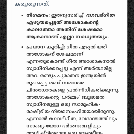
കരുതുന്നത്.
നിഗമനം:
ഇതനുസരിച്ച്,
ഭഗവദ്ഗീത
എഴുതപ്പെട്ടത് അശോകന്റെ
കാലത്തോ അതിന് ശേഷമോ
ആകാനാണ് എല്ലാ സാധ്യതയും.
പ്രധാന കുറിപ്പ്:
ഗീത എഴുതിയത്
അശോകന് ശേഷമാണ്
എന്നതുകൊണ്ട് ഗീത അശോകനാൽ
സ്വാധീനിക്കപ്പെട്ടു എന്ന് അർത്ഥമില്ല.
അവ രണ്ടും പുരാതന ഇന്ത്യയിൽ
രൂപപ്പെട്ട രണ്ട് സമാന്തര
ചിന്താധാരകളെ പ്രതിനിധീകരിക്കുന്നു.
അശോകന്റെ ‘ധർമ്മം’ ബുദ്ധമത
സ്വാധീനമുള്ള ഒരു സാമൂഹിക-
രാഷ്ട്രീയ നിയമസംഹിതയായിരുന്നു.
എന്നാൽ ഭഗവദ്ഗീത, വേദാന്തത്തിലും
സാംഖ്യ-യോഗ ദർശനങ്ങളിലും
അധിഷ്ഠിതമായ ഒരു ആത്മീയ-