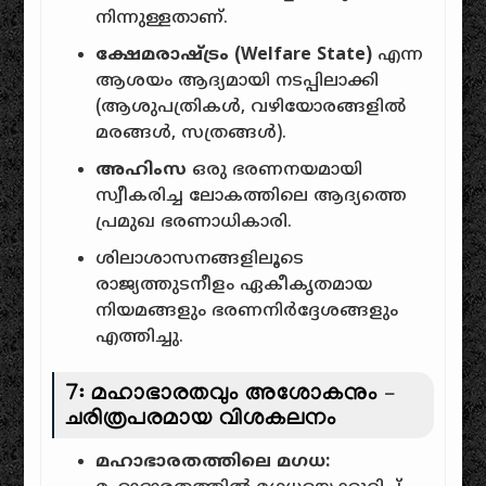
നിന്നുള്ളതാണ്.
ക്ഷേമരാഷ്ട്രം (Welfare State)
എന്ന
ആശയം ആദ്യമായി നടപ്പിലാക്കി
(ആശുപത്രികൾ, വഴിയോരങ്ങളിൽ
മരങ്ങൾ, സത്രങ്ങൾ).
അഹിംസ
ഒരു ഭരണനയമായി
സ്വീകരിച്ച ലോകത്തിലെ ആദ്യത്തെ
പ്രമുഖ ഭരണാധികാരി.
ശിലാശാസനങ്ങളിലൂടെ
രാജ്യത്തുടനീളം ഏകീകൃതമായ
നിയമങ്ങളും ഭരണനിർദ്ദേശങ്ങളും
എത്തിച്ചു.
7: മഹാഭാരതവും അശോകനും –
ചരിത്രപരമായ വിശകലനം
മഹാഭാരതത്തിലെ മഗധ: