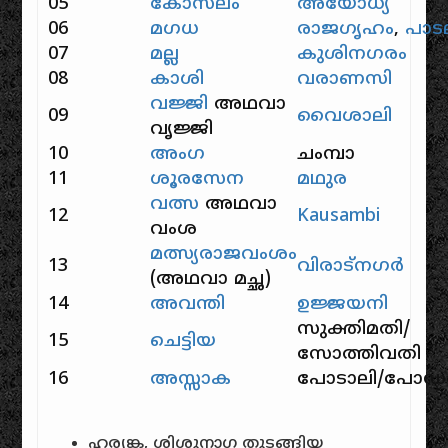
05
കോസലം
അയോധ്യ
06
മഗധ
രാജഗൃഹം
,
പാടല
07
മല്ല
കുശിനഗരം
08
കാശി
വരാണസി
വജ്ജി
അഥവാ
09
വൈശാലി
വൃജ്ജി
10
അംഗ
ചംമ്പാ
11
ശൂരസേന
മഥുര
വത്സ
അഥവാ
12
Kausambi
വംശ
മത്സ്യരാജവംശം
13
വിരാട്നഗർ
(അഥവാ മച്ഛ)
14
അവന്തി
ഉജ്ജയനി
സുക്തിമതി/
15
ചെട്ടിയ
സോത്തിവതി
16
അസ്സാക
പോടാലി/പോ
ഹര്യങ്ക, ശിശുനാഗ തുടങ്ങിയ