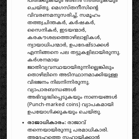
പിരിക്കുകയും ഭരണം നടത്തുകയും
ചെയ്തു. മെഗസ്തനീസിന്റെ
വിവരണമനുസരിച്ച്, സമൂഹം
തത്ത്വചിന്തകർ, കർഷകർ,
സൈനികർ, ഇടയന്മാർ,
കരകൗശലത്തൊഴിലാളികൾ,
ന്യായാധിപന്മാർ, ഉപദേഷ്ടാക്കൾ
എന്നിങ്ങനെ പല തട്ടുകളിലായിരുന്നു.
കർശനമായ
ജാതിവ്യവസ്ഥയായിരുന്നില്ലെങ്കിലും
തൊഴിലിനെ അടിസ്ഥാനമാക്കിയുള്ള
വിഭജനം നിലനിന്നിരുന്നു.
വ്യാപാരബന്ധങ്ങൾ
അഭിവൃദ്ധിപ്പെടുകയും നാണയങ്ങൾ
(Punch-marked coins) വ്യാപകമായി
ഉപയോഗിക്കുകയും ചെയ്തു.
രാജാധികാരം:
രാജാവ്
തന്നെയായിരുന്നു പരമാധികാരി.
അദ്ദേഹത്തെ സഹായിക്കാൻ