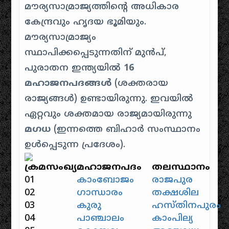
മൗര്യസാമ്രാജ്യത്തിന്റെ അധികാര
കേന്ദ്രവും ഹൃദയ ഭൂമിയും.
മൗര്യസാമ്രാജ്യം
സ്ഥാപിക്കപ്പെടുന്നതിന് മുൻപ്,
പുരാതന ഇന്ത്യയിൽ
16
മഹാജനപദങ്ങൾ
(ശക്തരായ
രാജ്യങ്ങൾ) ഉണ്ടായിരുന്നു. ഇവയിൽ
ഏറ്റവും ശക്തമായ രാജ്യമായിരുന്നു
മഗധ
(ഇന്നത്തെ ബിഹാർ സംസ്ഥാനം
ഉൾപ്പെടുന്ന പ്രദേശം).
ക്രമസംഖ്യ
മഹാജനപദം
തലസ്ഥാനം
01
കാംബോജം
രാജപുര
02
ഗാന്ധാരം
തക്ഷശില
03
കുരു
ഹസ്തിനപുരം
04
പാഞ്ചാലം
കാംപില്യ