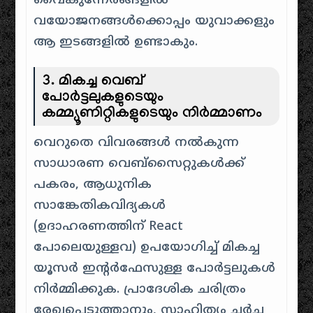
വൈകുന്നേരങ്ങളിൽ
വയോജനങ്ങൾക്കൊപ്പം യുവാക്കളും
ആ ഇടങ്ങളിൽ ഉണ്ടാകും.
3. മികച്ച വെബ്
പോർട്ടലുകളുടെയും
കമ്മ്യൂണിറ്റികളുടെയും നിർമ്മാണം
വെറുതെ വിവരങ്ങൾ നൽകുന്ന
സാധാരണ വെബ്സൈറ്റുകൾക്ക്
പകരം, ആധുനിക
സാങ്കേതികവിദ്യകൾ
(ഉദാഹരണത്തിന് React
പോലെയുള്ളവ) ഉപയോഗിച്ച് മികച്ച
യൂസർ ഇന്റർഫേസുള്ള പോർട്ടലുകൾ
നിർമ്മിക്കുക. പ്രാദേശിക ചരിത്രം
രേഖപ്പെടുത്താനും, സാഹിത്യം ചർച്ച