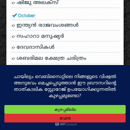
ഷിജു അലക്സ്
October
ഇന്ത്യൻ രാജവംശങ്ങൾ
സഹാറാ മനുഷ്യർ
ദേവദാസികൾ
ശബരിമല ക്ഷേത്ര ചരിത്രം
സംബന്ധമൂർത്തി
രാമനു മുമ്പ്
ദക്ഷിണഭാരതത്തിൻ്റെ സാംസ്കാരിക
ദർപ്പണം: പഞ്ചമഹാകാവ്യങ്ങൾ
പൊലിയന്ദ്രം
വോയേജർ: അനന്തതയിലേക്ക് ഒരു
യാത്ര