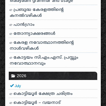
Malayalam grammar and usage
പ്രബുദ്ധ കേരളത്തിന്റെ
കനൽവഴികൾ
പാന്‍ഗ്രാം
തോന്ന്യാക്ഷരങ്ങള്‍
കേരള നവോത്ഥാനത്തിന്റെ
നാൾവഴികൾ
കോട്ടയം സി.എം.എസ്. പ്രസ്സും
നവോത്ഥാനവും
2026
July
കൊട്ടിയൂർ ക്ഷേത്ര ചരിത്രം
കൊട്ടിയൂർ – വയനാട്