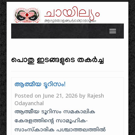
ചായില്യം
ആസുരതാളങ്ങൾക്കൊരാമുഖം
Skip to content
Toggle n
പൊതു ഇടങ്ങളുടെ തകർച്ച
ആത്മീയ ടൂറിസം!
Posted on
June 21, 2026
by
Rajesh
Odayanchal
ആത്മീയ ടൂറിസം സമകാലിക
കേരളത്തിന്റെ സാമൂഹിക-
സാംസ്കാരിക പശ്ചാത്തലത്തിൽ