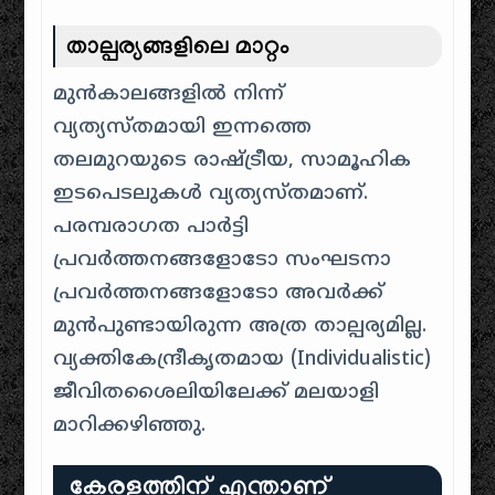
താല്പര്യങ്ങളിലെ മാറ്റം
മുൻകാലങ്ങളിൽ നിന്ന്
വ്യത്യസ്തമായി ഇന്നത്തെ
തലമുറയുടെ രാഷ്ട്രീയ, സാമൂഹിക
ഇടപെടലുകൾ വ്യത്യസ്തമാണ്.
പരമ്പരാഗത പാർട്ടി
പ്രവർത്തനങ്ങളോടോ സംഘടനാ
പ്രവർത്തനങ്ങളോടോ അവർക്ക്
മുൻപുണ്ടായിരുന്ന അത്ര താല്പര്യമില്ല.
വ്യക്തികേന്ദ്രീകൃതമായ (Individualistic)
ജീവിതശൈലിയിലേക്ക് മലയാളി
മാറിക്കഴിഞ്ഞു.
കേരളത്തിന് എന്താണ്