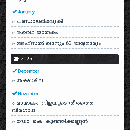
January
ചണ്ഡാലഭിക്ഷുകി
ദശരഥ ജാതകം
അഫ്സൽ ഖാനും 63 ഭാര്യമാരും
2025
December
തക്ഷശില
November
മാമാങ്കം: നിളയുടെ തീരത്തെ
വീരഗാഥ
ഡോ. കെ. കുഞ്ഞിക്കണ്ണൻ