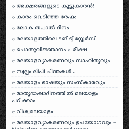
അക്ഷരങ്ങളുടെ കൂട്ടുകാരൻ!
കാരം വെടിഞ്ഞ രേഫം
ലോക തപാൽ ദിനം
മലയാളത്തിലെ ടങ് ട്വിസ്റ്റേർസ്
പൊതുവിജ്ഞാനം പരീക്ഷ
മലയാളവ്യാകരണവും സാഹിത്യവും
സ്വല്പം ലിപി ചിന്തകൾ…
മലയാളം ഭാഷയും സംസ്കാരവും
മാതൃഭാഷാദിനത്തിൽ മലയാളം
പഠിക്കാം
വിശ്വമലയാളം
മലയാളവ്യാകരണവും ഉപയോഗവും –