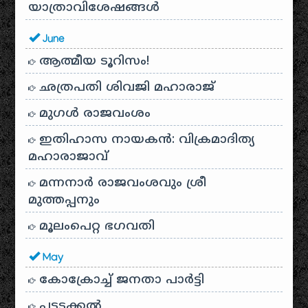
യാത്രാവിശേഷങ്ങൾ
June
ആത്മീയ ടൂറിസം!
ഛത്രപതി ശിവജി മഹാരാജ്
മുഗൾ രാജവംശം
ഇതിഹാസ നായകൻ: വിക്രമാദിത്യ
മഹാരാജാവ്
മന്നനാർ രാജവംശവും ശ്രീ
മുത്തപ്പനും
മൂലംപെറ്റ ഭഗവതി
May
കോക്രോച്ച് ജനതാ പാർട്ടി
പട്ടടക്കൽ