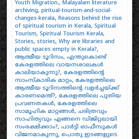
Youth Migration.
,
Malayalam literature
archiving
,
piritual-tourism-and-social-
changes-kerala
,
Reasons behind the rise
of spiritual tourism in Kerala
,
Spiritual
Tourism
,
Spiritual Tourism Kerala
,
Stories
,
stories
,
Why are libraries and
public spaces empty in Kerala?
,
ആത്മീയ ടൂറിസം
,
എന്തുകൊണ്ട്
കേരളത്തിലെ വായനശാലകൾ
കാലിയാകുന്നു?
,
കേരളത്തിന്റെ
സാംസ്കാരിക മാറ്റം
,
കേരളത്തിലെ
ആത്മീയ ടൂറിസത്തിന്റെ വളർച്ചയ്ക്ക്
കാരണമെന്ത്?
,
കേരളത്തിലെ പുതിയ
പ്രവണതകൾ
,
കേരളത്തിലെ
സാമൂഹിക മാറ്റങ്ങൾ
,
ചരിത്രവും
സാഹിത്യവും എങ്ങനെ ഡിജിറ്റലായി
സംരക്ഷിക്കാം?
,
പാർട്ടി ഓഫീസുകൾ
വിജനമാകുന്നു
,
പൊതു ഇടങ്ങളുടെ