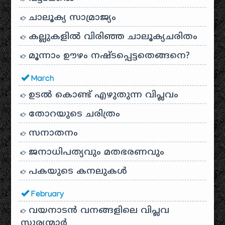
ചാലൂക്യ സാമ്രാജ്യം
കല്ലുകളിൽ വിരിഞ്ഞ ചാലൂക്യചരിതം
മൂന്നാം ഊഴം നഷ്ടപ്പെട്ടതെങ്ങനെ?
March
ഉടൽ കൊണ്ട് എഴുതുന്ന വിപ്ലവം
തോറയുടെ ചരിത്രം
സനാതനം
ജനാധിപത്യവും മതഭരണവും
പകയുടെ കനലുകൾ
February
വയനാടൻ വനങ്ങളിലെ വിപ്ലവ
സൂര്യന്മാർ