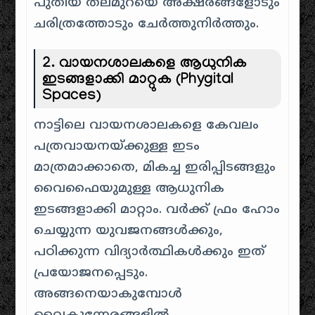
പുതിയ തലമുറയെ അക്ഷരങ്ങളോടും
ചരിത്രത്തോടും ചേർത്തുനിർത്തും.
2. വായനശാലകളെ ആധുനിക
ഇടങ്ങളാക്കി മാറ്റുക (Phygital
Spaces)
നാട്ടിലെ വായനശാലകളെ കേവലം
പത്രവായനയ്ക്കുള്ള ഇടം
മാത്രമാക്കാതെ, മികച്ച ഇരിപ്പിടങ്ങളും
വൈഫൈയുമുള്ള ആധുനിക
ഇടങ്ങളാക്കി മാറ്റാം. വർക്ക് ഫ്രം ഹോം
ചെയ്യുന്ന യുവജനങ്ങൾക്കും,
പഠിക്കുന്ന വിദ്യാർത്ഥികൾക്കും ഇത്
പ്രയോജനപ്പെടും.
അങ്ങനെയാകുമ്പോൾ