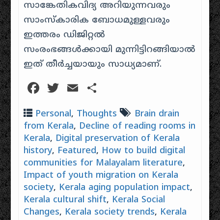
സാങ്കേതികവിദ്യ അറിയുന്നവരും
സാംസ്കാരിക ബോധമുള്ളവരും
ഇത്തരം ഡിജിറ്റൽ
സംരംഭങ്ങൾക്കായി മുന്നിട്ടിറങ്ങിയാൽ
ഇത് തീർച്ചയായും സാധ്യമാണ്.
Facebook
Twitter
Email
Share
Personal
,
Thoughts
Brain drain
from Kerala
,
Decline of reading rooms in
Kerala
,
Digital preservation of Kerala
history
,
Featured
,
How to build digital
communities for Malayalam literature
,
Impact of youth migration on Kerala
society
,
Kerala aging population impact
,
Kerala cultural shift
,
Kerala Social
Changes
,
Kerala society trends
,
Kerala