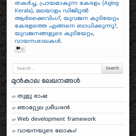
തകർച്ച
,
പ്രായമാകുന്ന കേരളം (Aging
Kerala)
,
മലയാളം ഡിജിറ്റൽ
ആർക്കൈവിംഗ്
,
യുവജന കുടിയേറ്റം
കേരളത്തെ എങ്ങനെ ബാധിക്കുന്നു?
,
യുവജനങ്ങളുടെ കുടിയേറ്റം
,
വായനശാലകൾ.
0
Search for
Search
മുൻകാല ലേഖനങ്ങൾ
തുളു ഭാഷ
ഞാറ്റ്യേല ശ്രീധരൻ
Web development framework
വായനയുടെ ലോകം!