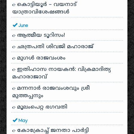
കൊട്ടിയൂർ – വയനാട്
യാത്രാവിശേഷങ്ങൾ
June
ആത്മീയ ടൂറിസം!
ഛത്രപതി ശിവജി മഹാരാജ്
മുഗൾ രാജവംശം
ഇതിഹാസ നായകൻ: വിക്രമാദിത്യ
മഹാരാജാവ്
മന്നനാർ രാജവംശവും ശ്രീ
മുത്തപ്പനും
മൂലംപെറ്റ ഭഗവതി
May
കോക്രോച്ച് ജനതാ പാർട്ടി