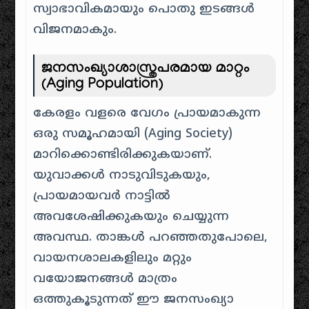
സ്വാഭാവികമായും പൊതു ഇടങ്ങൾ
വിജനമാകും.
ജനസംഖ്യാശാസ്ത്രപരമായ മാറ്റം
(Aging Population)
കേരളം വളരെ വേഗം പ്രായമാകുന്ന
ഒരു സമൂഹമായി (Aging Society)
മാറിക്കൊണ്ടിരിക്കുകയാണ്.
യുവാക്കൾ നാടുവിടുകയും,
പ്രായമായവർ നാട്ടിൽ
അവശേഷിക്കുകയും ചെയ്യുന്ന
അവസ്ഥ. താങ്കൾ പറഞ്ഞതുപോലെ,
വായനശാലകളിലും മറ്റും
വയോജനങ്ങൾ മാത്രം
ഒത്തുകൂടുന്നത് ഈ ജനസംഖ്യാ