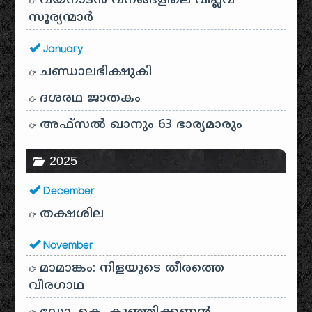
വയനാടൻ വനങ്ങളിലെ വിപ്ലവ
സൂര്യന്മാർ
January
ചണ്ഡാലഭിക്ഷുകി
ദശരഥ ജാതകം
അഫ്സൽ ഖാനും 63 ഭാര്യമാരും
2025
December
തക്ഷശില
November
മാമാങ്കം: നിളയുടെ തീരത്തെ
വീരഗാഥ