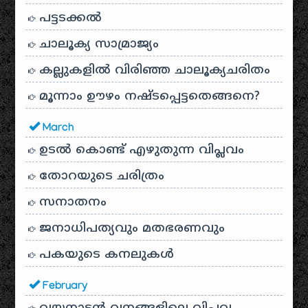
പട്ടടക്കൽ
ചാലൂക്യ സാമ്രാജ്യം
കല്ലുകളിൽ വിരിഞ്ഞ ചാലൂക്യചരിതം
മൂന്നാം ഊഴം നഷ്ടപ്പെട്ടതെങ്ങനെ?
March
ഉടൽ കൊണ്ട് എഴുതുന്ന വിപ്ലവം
തോറയുടെ ചരിത്രം
സനാതനം
ജനാധിപത്യവും മതഭരണവും
പകയുടെ കനലുകൾ
February