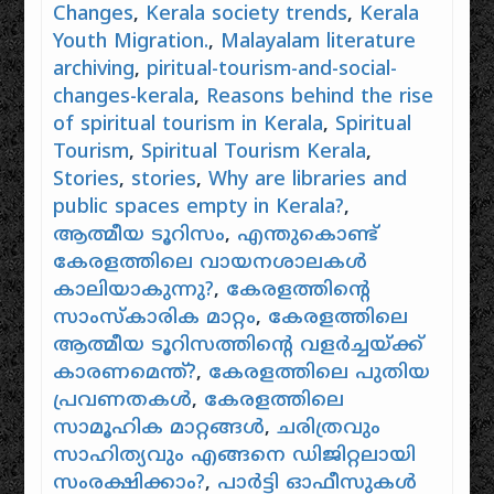
Changes
,
Kerala society trends
,
Kerala
Youth Migration.
,
Malayalam literature
archiving
,
piritual-tourism-and-social-
changes-kerala
,
Reasons behind the rise
of spiritual tourism in Kerala
,
Spiritual
Tourism
,
Spiritual Tourism Kerala
,
Stories
,
stories
,
Why are libraries and
public spaces empty in Kerala?
,
ആത്മീയ ടൂറിസം
,
എന്തുകൊണ്ട്
കേരളത്തിലെ വായനശാലകൾ
കാലിയാകുന്നു?
,
കേരളത്തിന്റെ
സാംസ്കാരിക മാറ്റം
,
കേരളത്തിലെ
ആത്മീയ ടൂറിസത്തിന്റെ വളർച്ചയ്ക്ക്
കാരണമെന്ത്?
,
കേരളത്തിലെ പുതിയ
പ്രവണതകൾ
,
കേരളത്തിലെ
സാമൂഹിക മാറ്റങ്ങൾ
,
ചരിത്രവും
സാഹിത്യവും എങ്ങനെ ഡിജിറ്റലായി
സംരക്ഷിക്കാം?
,
പാർട്ടി ഓഫീസുകൾ