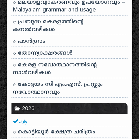
മലയാളവ്യാകരണവും ഉപയോഗവും –
Malayalam grammar and usage
പ്രബുദ്ധ കേരളത്തിന്റെ
കനൽവഴികൾ
പാന്‍ഗ്രാം
തോന്ന്യാക്ഷരങ്ങള്‍
കേരള നവോത്ഥാനത്തിന്റെ
നാൾവഴികൾ
കോട്ടയം സി.എം.എസ്. പ്രസ്സും
നവോത്ഥാനവും
2026
July
കൊട്ടിയൂർ ക്ഷേത്ര ചരിത്രം