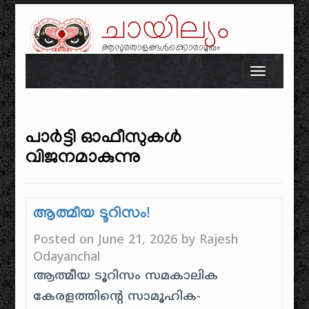
ചായില്യം
ആസുരതാളങ്ങൾക്കൊരാമുഖം
Skip to content
Toggle n
പാർട്ടി ഓഫീസുകൾ
വിജനമാകുന്നു
ആത്മീയ ടൂറിസം!
Posted on
June 21, 2026
by
Rajesh
Odayanchal
ആത്മീയ ടൂറിസം സമകാലിക
കേരളത്തിന്റെ സാമൂഹിക-