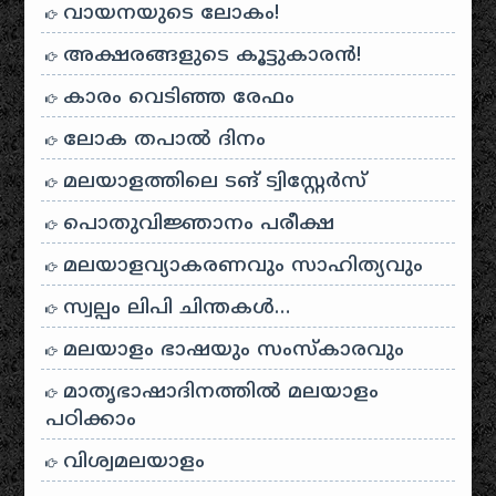
വായനയുടെ ലോകം!
അക്ഷരങ്ങളുടെ കൂട്ടുകാരൻ!
കാരം വെടിഞ്ഞ രേഫം
ലോക തപാൽ ദിനം
മലയാളത്തിലെ ടങ് ട്വിസ്റ്റേർസ്
പൊതുവിജ്ഞാനം പരീക്ഷ
മലയാളവ്യാകരണവും സാഹിത്യവും
സ്വല്പം ലിപി ചിന്തകൾ…
മലയാളം ഭാഷയും സംസ്കാരവും
മാതൃഭാഷാദിനത്തിൽ മലയാളം
പഠിക്കാം
വിശ്വമലയാളം