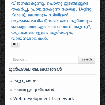
വിജനമാകുന്നു
,
പൊതു ഇടങ്ങളുടെ
തകർച്ച
,
പ്രായമാകുന്ന കേരളം (Aging
Kerala)
,
മലയാളം ഡിജിറ്റൽ
ആർക്കൈവിംഗ്
,
യുവജന കുടിയേറ്റം
കേരളത്തെ എങ്ങനെ ബാധിക്കുന്നു?
,
യുവജനങ്ങളുടെ കുടിയേറ്റം
,
വായനശാലകൾ.
0
Search for
Search
മുൻകാല ലേഖനങ്ങൾ
തുളു ഭാഷ
ഞാറ്റ്യേല ശ്രീധരൻ
Web development framework