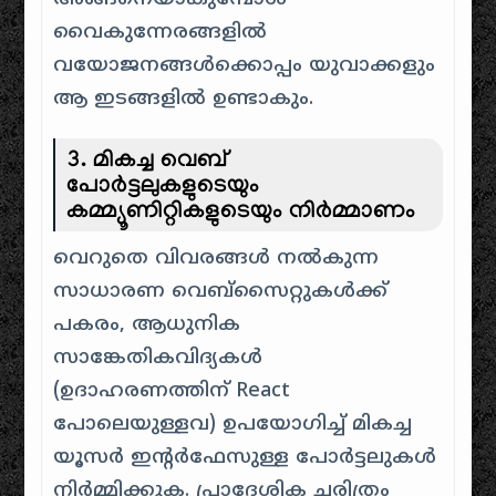
വൈകുന്നേരങ്ങളിൽ
വയോജനങ്ങൾക്കൊപ്പം യുവാക്കളും
ആ ഇടങ്ങളിൽ ഉണ്ടാകും.
3. മികച്ച വെബ്
പോർട്ടലുകളുടെയും
കമ്മ്യൂണിറ്റികളുടെയും നിർമ്മാണം
വെറുതെ വിവരങ്ങൾ നൽകുന്ന
സാധാരണ വെബ്സൈറ്റുകൾക്ക്
പകരം, ആധുനിക
സാങ്കേതികവിദ്യകൾ
(ഉദാഹരണത്തിന് React
പോലെയുള്ളവ) ഉപയോഗിച്ച് മികച്ച
യൂസർ ഇന്റർഫേസുള്ള പോർട്ടലുകൾ
നിർമ്മിക്കുക. പ്രാദേശിക ചരിത്രം