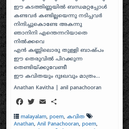
ഈ കടത്തിണ്ണയില്‍ ബന്ധമറ്റപ്പോള്‍
കണ്ടവര്‍ കണ്ടില്ലയെന്നു നടിപ്പവര്‍
നിന്ദിച്ചുകൊണ്ടേ അകന്നു
ഞാനിനി എന്തെന്നറിയാതെ
നില്‍ക്കവെ
എന്‍ കണ്ണിലൊരു തുള്ളി ബാഷ്പം
ഈ തെരുവില്‍ പിറക്കുന്ന
തെണ്ടിയ്ക്കുവേണ്ടീ
ഈ കവിതയും ദുഃഖവും മാത്രം…
Anathan Kavitha | anil panachooran
Facebook
Twitter
Email
Share
malayalam
,
poem
,
കവിത
Anathan
,
Anil Panachooran
,
poem
,