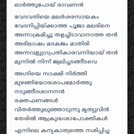
ഓർത്തുപോയ് രാവണൻ
വേദവതിയെ മലർശരസായകം
വേദനിപ്പിയ്ക്കാത്ത പൂജാ മലരിനെ
അന്നാക്രമിച്ചു തളച്ചിടാവാനാത്ത തൻ
അഭിലാഷം മദകജം മാതിരി
അന്നവളുഗ്രപ്രതികാരവന്നിയായ് തൻ
മുന്നിൽ നിന്ന് ജ്വലിച്ചടങ്ങീടവെ
അഗ്നിയെ സാക്ഷി നിർത്തി
മുഴങ്ങിയോരശാപമോർത്തു
നടുങ്ങീദശാനനൻ
രക്തഫണങ്ങൾ
വിതർത്തുലുഞ്ഞാടുന്നു മൃത്യുവിൻ
തേരിൽ ആക്രുദ്ധശാപോക്തികൾ
എന്നിലെ കന്യകാത്വത്തെ നശിപ്പിച്ച