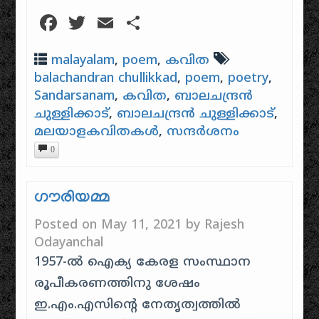
Facebook
Twitter
Email
Share
malayalam
,
poem
,
കവിത
balachandran chullikkad
,
poem
,
poetry
,
Sandarsanam
,
കവിത
,
ബാലചന്ദ്രന്‍
ചുള്ളിക്കാട്
,
ബാലചന്ദ്രൻ ചുള്ളിക്കാട്
,
മലയാളകവിതകൾ
,
സന്ദര്‍ശനം
0
ഗൗരിയമ്മ
Posted on
May 11, 2021
by
Rajesh
Odayanchal
1957-ൽ ഐക്യ കേരള സംസ്ഥാന
രൂപീകരണത്തിനു ശേഷം
ഇ.എം.എസിൻ്റെ നേതൃത്വത്തിൽ