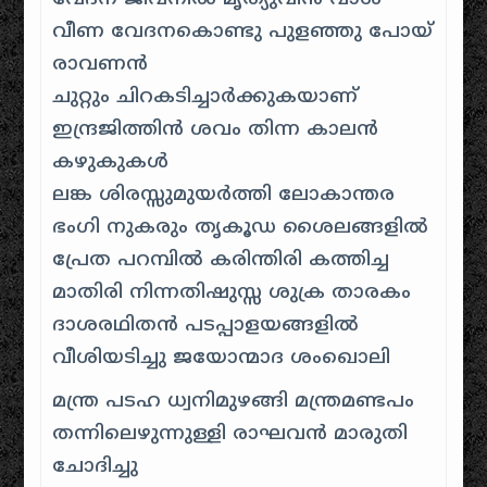
വീണ വേദനകൊണ്ടു പുളഞ്ഞു പോയ്
രാവണൻ
ചുറ്റും ചിറകടിച്ചാർക്കുകയാണ്
ഇന്ദ്രജിത്തിൻ ശവം തിന്ന കാലൻ
കഴുകുകൾ
ലങ്ക ശിരസ്സുമുയർത്തി ലോകാന്തര
ഭംഗി നുകരും തൃകൂഡ ശൈലങ്ങളിൽ
പ്രേത പറമ്പിൽ കരിന്തിരി കത്തിച്ച
മാതിരി നിന്നതിഷുസ്സ ശുക്ര താരകം
ദാശരഥിതൻ പടപ്പാളയങ്ങളിൽ
വീശിയടിച്ചു ജയോന്മാദ ശംഖൊലി
മന്ത്ര പടഹ ധ്വനിമുഴങ്ങി മന്ത്രമണ്ടപം
തന്നിലെഴുന്നുള്ളി രാഘവൻ മാരുതി
ചോദിച്ചു