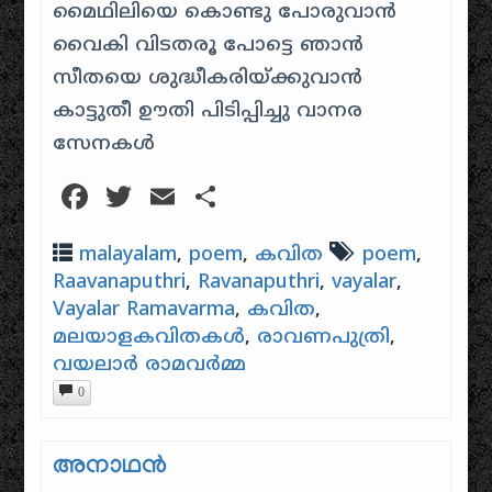
മൈഥിലിയെ കൊണ്ടു പോരുവാൻ
വൈകി വിടതരൂ പോട്ടെ ഞാൻ
സീതയെ ശുദ്ധീകരിയ്ക്കുവാൻ
കാട്ടുതീ ഊതി പിടിപ്പിച്ചു വാനര
സേനകൾ
Facebook
Twitter
Email
Share
malayalam
,
poem
,
കവിത
poem
,
Raavanaputhri
,
Ravanaputhri
,
vayalar
,
Vayalar Ramavarma
,
കവിത
,
മലയാളകവിതകൾ
,
രാവണപുത്രി
,
വയലാർ രാമവർമ്മ
0
അനാഥന്‍