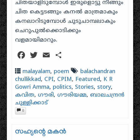
ചിതയാളിടുമ്പോള്‍ ഇരുളൊട്ടു നീങ്ങും
ചിത കെട്ടടങ്ങും കനല്‍ മാത്രമാകും
കനലാറിടുമ്പോള്‍ ചുടുചാമ്പലാകും
ചെറുപുല്‍ക്കൊടിക്കും
വളമായിമാറും.
Facebook
Twitter
Email
Share
malayalam
,
poem
balachandran
chullikkad
,
CPI
,
CPIM
,
Featured
,
K R
Gowri Amma
,
politics
,
Stories
,
story
,
കവിത
,
ഗൗരി
,
ഗൗരിയമ്മ
,
ബാലചന്ദ്രന്‍
ചുള്ളിക്കാട്
0
സഹ്യന്റെ മകൻ