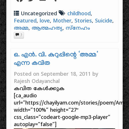
Uncategorized
childhood
,
Featured
,
love
,
Mother
,
Stories
,
Suicide
,
അമ്മ
,
ആത്മഹത്യ
,
സ്നേഹം
7
ഒ. എൻ. വി. കുറുപ്പിന്റെ ‘അമ്മ’
എന്ന കവിത
Posted on
September 18, 2011
by
Rajesh Odayanchal
കവിത കേൾക്കുക
[ca_audio
url=”https://chayilyam.com/stories/poem/Amm
width=”100%” height=”27″
css_class=”codeart-google-mp3-player”
autoplay=”false”]