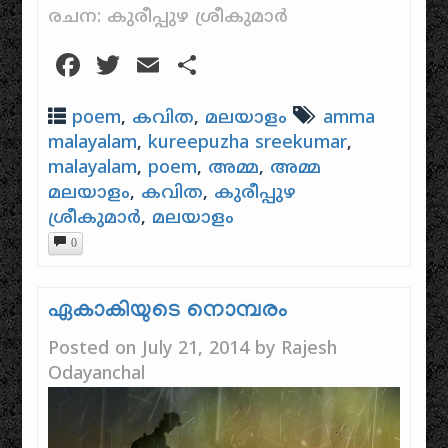
രചന: കുരീപ്പുഴ ശ്രീകുമാർ
Facebook
Twitter
Email
Share
poem
,
കവിത
,
മലയാളം
amma
malayalam
,
kureepuzha sreekumar
,
malayalam
,
poem
,
അമ്മ
,
അമ്മ
മലയാളം
,
കവിത
,
കുരീപ്പുഴ
ശ്രീകുമാർ
,
മലയാളം
0
ഏകാകിയുടെ നൊമ്പരം
Posted on
July 21, 2014
by
Rajesh
Odayanchal