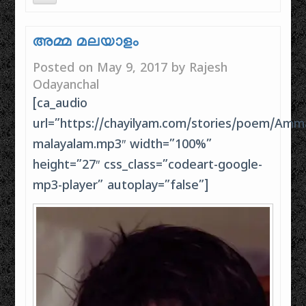
അമ്മ മലയാളം
Posted on
May 9, 2017
by
Rajesh
Odayanchal
[ca_audio
url=”https://chayilyam.com/stories/poem/Amm
malayalam.mp3″ width=”100%”
height=”27″ css_class=”codeart-google-
mp3-player” autoplay=”false”]