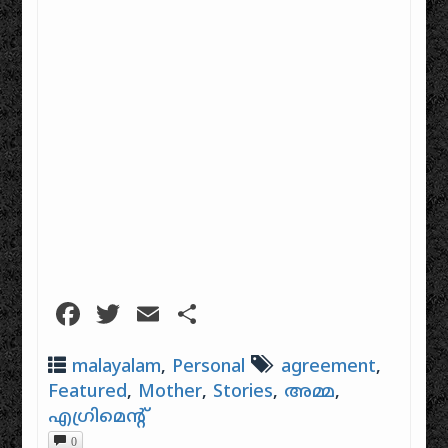
Facebook
Twitter
Email
Share
malayalam
,
Personal
agreement
,
Featured
,
Mother
,
Stories
,
അമ്മ
,
എഗ്രിമെൻ്റ്
0