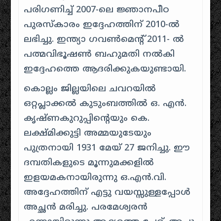
പരിഗണിച്ച് 2007-ലെ ജ്ഞാനപീഠ
പുരസ്കാരം ഇദ്ദേഹത്തിന് 2010-ൽ
ലഭിച്ചു. ഇന്ത്യാ ഗവൺമെന്റ് 2011- ൽ
പത്മവിഭൂഷൺ ബഹുമതി നൽകി
ഇദ്ദേഹത്തെ ആദരിക്കുകയുണ്ടായി.
കൊല്ലം ജില്ലയിലെ ചവറയിൽ
ഒറ്റപ്ലാക്കൽ കുടുംബത്തിൽ ഒ. എൻ.
കൃഷ്ണകുറുപ്പിന്റെയും കെ.
ലക്ഷ്മിക്കുട്ടി അമ്മയുടേയും
പുത്രനായി 1931 മേയ് 27 ജനിച്ചു. ഈ
ദമ്പതികളുടെ മൂന്നുമക്കളിൽ
ഇളയമകനായിരുന്നു ഒ.എൻ.വി.
അദ്ദേഹത്തിന് എട്ടു വയസ്സുള്ളപ്പോൾ
അച്ഛൻ മരിച്ചു. പരമേശ്വരൻ